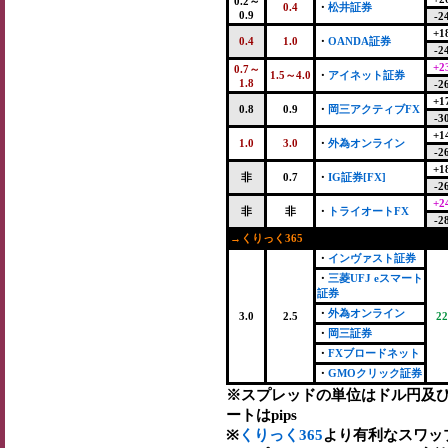
0.2～
0.4
・
松井証券
0.9
-2
+1
0.4
1.0
・
OANDA証券
-2
+2
0.7～
1.5～4.0
・
アイネット証券
1.8
-2
+1
0.8
0.9
・
岡三アクティブFX
-3
+1
1.0
3.0
・
外為オンライン
-2
+1
非
0.7
・
IG証券[FX]
-2
+2
非
非
・
トライオートFX
-2
→くりっく365
・
インヴァスト証券
・
三菱UFJ eスマート
証券
・
外為オンライン
3.0
2.5
22
・
岡三証券
・
FXブロードネット
・
GMOクリック証券
※スプレッドの単位はドル円及
ートはpips
※
くりっく365
より有利なスワッ