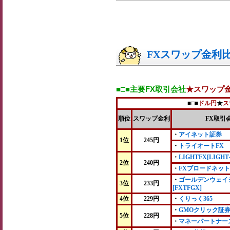
FXスワップ金利比較
■□■主要FX取引会社
★スワップ
■□■
ドル円
★
ス
順位
スワップ金利
FX取引
・
アイネット証券
1位
245円
・
トライオートFX
・
LIGHTFX[LIGH
2位
240円
・
FXブロードネット
・
ゴールデンウェイ
3位
233円
[FXTFGX]
4位
229円
・
くりっく365
・
GMOクリック証
5位
228円
・
マネーパートナーズ[