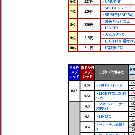
6位
227円
・
GMO外貨
・
SBI FXトレード
7位
226円
・
SBI証券[SBIFXα]
・
外為どっとコム
8位
220円
・
LINEFX
・
みんなのFX
9位
215円
・
LIGHTFX[通常ペ
10位
211円
・
IG証券[FX]
ドル円
豪ドル円
ド
スプ
スプ
主要FX取引会社
レッド
レッド
+2
0.58
・
SBI FXトレード
-2
0.18
+2
・
LIGHTFX[LIGHT
0.58
ペア]
-2
+2
・
マネーパートナー
0.3
ズ[PFX]
-4
+2
0.3
・
LINEFX
-2
+2
・
セントラル短資Ｆ
0.4
Ｘ
-2