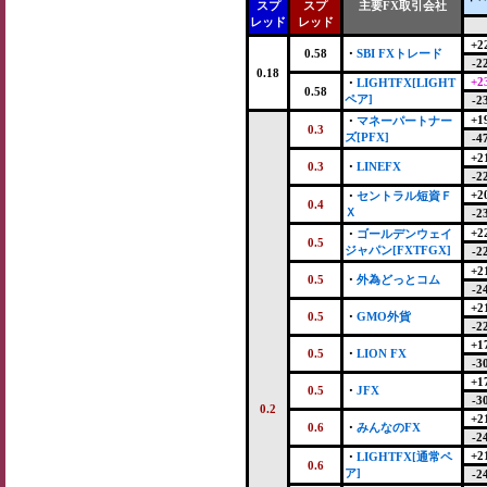
スプ
スプ
主要FX取引会社
レッド
レッド
+2
0.58
・
SBI FXトレード
-2
0.18
+2
・
LIGHTFX[LIGHT
0.58
ペア]
-2
+1
・
マネーパートナー
0.3
ズ[PFX]
-4
+2
0.3
・
LINEFX
-2
+2
・
セントラル短資Ｆ
0.4
Ｘ
-2
+2
・
ゴールデンウェイ
0.5
ジャパン[FXTFGX]
-2
+2
0.5
・
外為どっとコム
-2
+2
0.5
・
GMO外貨
-2
+1
0.5
・
LION FX
-3
+1
0.5
・
JFX
-3
0.2
+2
0.6
・
みんなのFX
-2
+2
・
LIGHTFX[通常ペ
0.6
ア]
-2