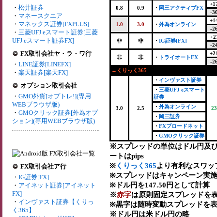
+1
・
松井証券
0.8
0.9
・
岡三アクティブFX
-3
・
マネースクエア
+1
・
マネックス証券[FXPLUS]
1.0
3.0
・
外為オンライン
-2
・
三菱UFJ eスマート証券[三菱
+2
UFJ eスマート証券FX]
非
非
・
IG証券[FX]
-2
FX取引会社ヤ・ラ・ワ行
+2
非
非
・
トライオートFX
-2
・
LINE証券[LINEFX]
→くりっく365
・
楽天証券[楽天FX]
・
インヴァスト証券
オプション取引会社
・
三菱UFJ eスマート
・
GMO外貨[オプトレ!](専用
証券
WEBブラウザ版)
・
外為オンライン
3.0
2.5
23
・
GMOクリック証券[外為オプ
・
岡三証券
ション](専用WEBブラウザ版)
・
FXブロードネット
・
GMOクリック証券
※スプレッドの単位はドル円及
ートはpips
※
くりっく365
より有利なスワッ
FX取引会社ア行
※スプレッドはキャンペーン実施
・
IG証券[FX]
※ドル円を147.50円として計算
・
アイネット証券[アイネット
FX]
※
赤字
は原則固定スプレッドを表
・
インヴァスト証券【くりっ
※黒字は随時変動スプレッドを表
く365】
※ドル円は米ドル円の略