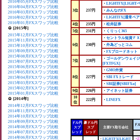
2016年05月FXスワップ比較
・
LIGHTFX[LIGHT
2016年04月FXスワップ比較
3位
237円
・
みんなのFX
2016年03月FXスワップ比較
2016年02月FXスワップ比較
・
LIGHTFX[通常ペア
2016年01月FXスワップ比較
4位
235円
・
松井証券
[2015年]
5位
231円
・
くりっく365
2015年12月FXスワップ比較
・
セントラル短資ＦＸ
2015年11月FXスワップ比較
6位
230円
・
外為どっとコム
2015年10月FXスワップ比較
2015年09月FXスワップ比較
・
FXブロードネット
2015年08月FXスワップ比較
・
ゴールデンウェイジ
7位
228円
2015年07月FXスワップ比較
[FXTFGX]
2015年06月FXスワップ比較
・
GMO外貨
2015年05月FXスワップ比較
8位
227円
・
SBI FXトレード
2015年04月FXスワップ比較
2015年03月FXスワップ比較
・
SBI証券[SBIFXα]
2015年02月FXスワップ比較
9位
226円
・
アイネット証券
2015年01月FXスワップ比較
10
[2014年]
222円
・
LINEFX
位
2014年12月FXスワップ比較
2014年11月FXスワップ比較
2014年10月FXスワップ比較
2014年09月FXスワップ比較
ドル円
豪ドル円
ド
2014年08月FXスワップ比較
スプ
スプ
主要FX取引会社
2014年07月FXスワップ比較
レッド
レッド
2014年06月FXスワップ比較
+2
・
LIGHTFX[LIGHT