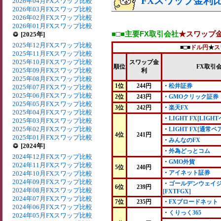
FXスワップ金利比較
2026年04月FXスワップ比較
2026年03月FXスワップ比較
2026年02月FXスワップ比較
2026年01月FXスワップ比較
■□■主要FX取引会社
★スワップ
[2025年]
2025年12月FXスワップ比較
■□■
ドル円
★
ス
2025年11月FXスワップ比較
2025年10月FXスワップ比較
スワップ金
順位
FX取引
2025年09月FXスワップ比較
利
2025年08月FXスワップ比較
1位
244円
・
松井証券
2025年07月FXスワップ比較
2025年06月FXスワップ比較
2位
243円
・
GMOクリック証券
2025年05月FXスワップ比較
3位
242円
・
楽天FX
2025年04月FXスワップ比較
・
LIGHT FX[LIGH
2025年03月FXスワップ比較
2025年02月FXスワップ比較
・
LIGHT FX[通常ペア
4位
241円
2025年01月FXスワップ比較
・
みんなのFX
[2024年]
・
外為どっとコム
2024年12月FXスワップ比較
・
GMO外貨
2024年11月FXスワップ比較
5位
240円
・
アイネット証券
2024年10月FXスワップ比較
2024年09月FXスワップ比較
・
ゴールデンウェイ
6位
239円
2024年08月FXスワップ比較
[FXTFGX]
2024年07月FXスワップ比較
7位
235円
・
FXブロードネット
2024年06月FXスワップ比較
・
くりっく365
2024年05月FXスワップ比較