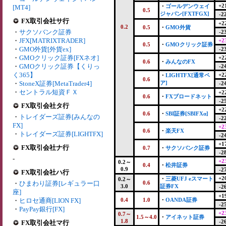
+2
・
ゴールデンウェイ
[MT4]
0.5
ジャパン[FXTFGX]
-2
FX取引会社サ行
+2
0.2
0.5
・
GMO外貨
・
サクソバンク証券
-2
・
JFX[MATRIXTRADER]
+2
0.5
・
GMOクリック証券
・
GMO外貨[外貨ex]
-2
・
GMOクリック証券[FXネオ]
+2
0.6
・
みんなのFX
・
GMOクリック証券【くりっ
-2
く365】
+2
・
LIGHTFX[通常ペ
0.6
・
StoneX証券[MetaTrader4]
ア]
-2
・
セントラル短資ＦＸ
+2
0.6
・
FXブロードネット
-2
FX取引会社タ行
+2
0.6
・
SBI証券[SBIFXα]
・
トレイダーズ証券[みんなの
-2
FX]
+2
0.6
・
楽天FX
・
トレイダーズ証券[LIGHTFX]
-2
+1
FX取引会社ナ行
0.7
・
サクソバンク証券
-2
-
+2
0.2～
0.4
・
松井証券
0.9
-2
FX取引会社ハ行
+2
・
三菱UFJ eスマート
0.2～
・
ひまわり証券[レギュラー口
0.6
3.0
証券FX
-2
座]
+1
・
ヒロセ通商[LION FX]
0.4
1.0
・
OANDA証券
-2
・
PayPay銀行[FX]
+2
0.7～
1.5～4.0
・
アイネット証券
1.8
-2
FX取引会社マ行