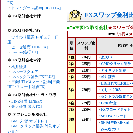
FX]
・
トレイダーズ証券[LIGHTFX]
FXスワップ金利比較
FX取引会社ナ行
-
■□■主要FX取引会社
★スワップ
FX取引会社ハ行
■□■
ドル円
★
ス
・
ひまわり証券[レギュラー口
座]
順
スワップ金
FX取引
・
ヒロセ通商[LION FX]
位
利
・
PayPay銀行[FX]
1位
236円
・
楽天FX
FX取引会社マ行
2位
235円
・
GMOクリック証券
・
松井証券
3位
233円
・
アイネット証券
・
マネースクエア
・
マネックス証券[FXPLUS]
4位
232円
・
松井証券
・
三菱UFJ eスマート証券[三菱
・
LIGHTFX[LIGHT
UFJ eスマート証券FX]
5位
230円
・
くりっく365
FX取引会社ヤ・ラ・ワ行
・
セントラル短資ＦＸ
・
LINE証券[LINEFX]
6位
229円
・
GMO外貨
・
楽天証券[楽天FX]
7位
225円
・
FXブロードネット
オプション取引会社
・
SBI FXトレード
8位
224円
・
GMO外貨[オプトレ!]
・
SBI証券[SBIFXα]
・
GMOクリック証券[外為オプ
・
みんなのFX
ション]