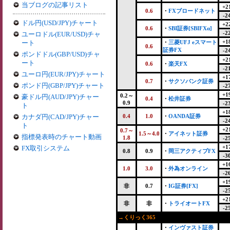
当ブログの記事リスト
+2
0.6
・
FXブロードネット
-2
ドル円(USD/JPY)チャート
+2
0.6
・
SBI証券[SBIFXα]
-2
ユーロドル(EUR/USD)チャ
+1
ート
・
三菱UFJ eスマート
0.6
証券FX
-2
ポンドドル(GBP/USD)チャ
+2
ート
0.6
・
楽天FX
-2
ユーロ円(EUR/JPY)チャート
+1
0.7
・
サクソバンク証券
ポンド円(GBP/JPY)チャート
-2
+1
0.2～
豪ドル円(AUD/JPY)チャー
0.4
・
松井証券
0.9
-2
ト
+1
カナダ円(CAD/JPY)チャー
0.4
1.0
・
OANDA証券
-2
ト
+2
0.7～
1.5～4.0
・
アイネット証券
指標発表時のチャート動画
1.8
-2
+1
FX取引システム
0.8
0.9
・
岡三アクティブFX
-3
+1
1.0
3.0
・
外為オンライン
-2
+1
非
0.7
・
IG証券[FX]
-2
+2
非
非
・
トライオートFX
-2
→くりっく365
・
インヴァスト証券