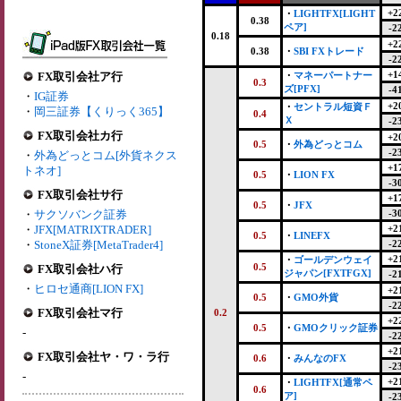
+2
・
LIGHTFX[LIGHT
0.38
ペア]
-2
0.18
+2
0.38
・
SBI FXトレード
-2
+1
FX取引会社ア行
・
マネーパートナー
0.3
ズ[PFX]
-4
・
IG証券
+2
・
セントラル短資Ｆ
・
岡三証券【くりっく365】
0.4
Ｘ
-2
FX取引会社カ行
+2
0.5
・
外為どっとコム
-2
・
外為どっとコム[外貨ネクス
+1
トネオ]
0.5
・
LION FX
-3
FX取引会社サ行
+1
0.5
・
JFX
・
サクソバンク証券
-3
・
JFX[MATRIXTRADER]
+2
0.5
・
LINEFX
・
StoneX証券[MetaTrader4]
-2
+2
・
ゴールデンウェイ
0.5
FX取引会社ハ行
ジャパン[FXTFGX]
-2
・
ヒロセ通商[LION FX]
+2
0.5
・
GMO外貨
-2
FX取引会社マ行
0.2
+2
0.5
・
GMOクリック証券
-
-2
+2
FX取引会社ヤ・ワ・ラ行
0.6
・
みんなのFX
-2
-
+2
・
LIGHTFX[通常ペ
0.6
ア]
-2