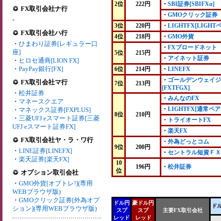
2位
222円
・
SBI証券[SBIFXα]
FX取引会社ナ行
・
GMOクリック証券
-
3位
220円
・
LIGHTFX[LIGHT
FX取引会社ハ行
4位
218円
・
GMO外貨
・
ひまわり証券[レギュラー口
・
FXブロードネット
座]
5位
215円
・
アイネット証券
・
ヒロセ通商[LION FX]
・
PayPay銀行[FX]
6位
214円
・
LINEFX
・
ゴールデンウェイジ
FX取引会社マ行
7位
213円
[FXTFGX]
・
松井証券
・
みんなのFX
・
マネースクエア
・
LIGHTFX[通常ペア
・
マネックス証券[FXPLUS]
8位
210円
・
三菱UFJ eスマート証券[三菱
・
トライオートFX
UFJ eスマート証券FX]
・
楽天FX
FX取引会社ヤ・ラ・ワ行
・
外為どっとコム
9位
200円
・
LINE証券[LINEFX]
・
セントラル短資ＦＸ
・
楽天証券[楽天FX]
10
196円
・
松井証券
位
オプション取引会社
・
GMO外貨[オプトレ!](専用
WEBブラウザ版)
・
GMOクリック証券[外為オプ
ドル円
豪ドル円
ド
ション](専用WEBブラウザ版)
スプ
スプ
主要FX取引会社
レッド
レッド