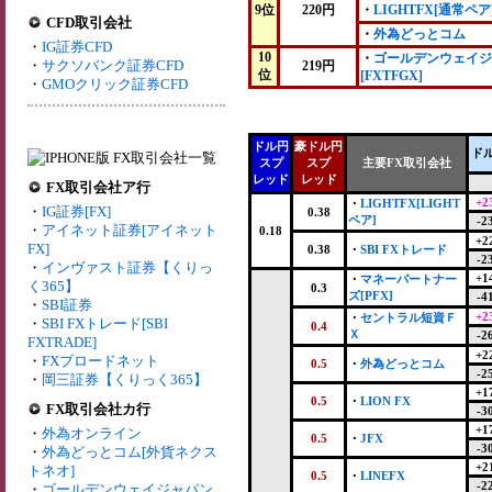
9位
220円
・
LIGHTFX[通常ペア
CFD取引会社
・
外為どっとコム
・
IG証券CFD
10
・
ゴールデンウェイジ
・
サクソバンク証券CFD
219円
位
[FXTFGX]
・
GMOクリック証券CFD
ドル円
豪ドル円
ド
スプ
スプ
主要FX取引会社
レッド
レッド
FX取引会社ア行
+2
・
LIGHTFX[LIGHT
・
IG証券[FX]
0.38
ペア]
-2
・
アイネット証券[アイネット
0.18
+2
FX]
0.38
・
SBI FXトレード
-2
・
インヴァスト証券【くりっ
+1
・
マネーパートナー
く365】
0.3
ズ[PFX]
-4
・
SBI証券
+2
・
セントラル短資Ｆ
・
SBI FXトレード[SBI
0.4
Ｘ
-2
FXTRADE]
+2
・
FXブロードネット
0.5
・
外為どっとコム
-2
・
岡三証券【くりっく365】
+1
0.5
・
LION FX
FX取引会社カ行
-3
+1
・
外為オンライン
0.5
・
JFX
-3
・
外為どっとコム[外貨ネクス
+2
トネオ]
0.5
・
LINEFX
-2
・
ゴールデンウェイジャパン