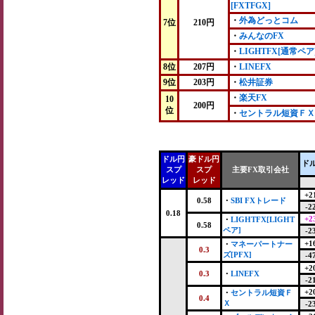
[FXTFGX]
・
外為どっとコム
7位
210円
・
みんなのFX
・
LIGHTFX[通常ペア
8位
207円
・
LINEFX
9位
203円
・
松井証券
・
楽天FX
10
200円
位
・
セントラル短資ＦＸ
ドル円
豪ドル円
ド
スプ
スプ
主要FX取引会社
レッド
レッド
+2
0.58
・
SBI FXトレード
-2
0.18
+2
・
LIGHTFX[LIGHT
0.58
ペア]
-2
+1
・
マネーパートナー
0.3
ズ[PFX]
-4
+2
0.3
・
LINEFX
-2
+2
・
セントラル短資Ｆ
0.4
Ｘ
-2