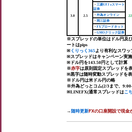
・
三菱UFJ eスマート
証券
・
外為オンライン
3.0
2.5
22
・
岡三証券
・
FXブロードネット
・
GMOクリック証券
※スプレッドの単位はドル円及
ートはpips
※
くりっく365
より有利なスワッ
※スプレッドはキャンペーン実施
※ドル円を143.50円として計算
※
赤字
は原則固定スプレッドを表
※黒字は随時変動スプレッドを表
※ドル円は米ドル円の略
※外為どっとコム(2/3まで、9:00-2
※LINEFX(通常スプレッドは
こ
→
随時更新
FXの口座開設で現金