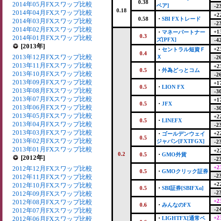
0.38
2014年05月FXスワップ比較
ペア]
-2
0.18
2014年04月FXスワップ比較
+2
0.58
・
SBI FXトレード
2014年03月FXスワップ比較
-2
2014年02月FXスワップ比較
+1
・
マネーパートナー
0.3
2014年01月FXスワップ比較
ズ[PFX]
-4
[2013年]
+2
・
セントラル短資Ｆ
0.4
2013年12月FXスワップ比較
Ｘ
-2
2013年11月FXスワップ比較
+2
0.5
・
外為どっとコム
2013年10月FXスワップ比較
-2
2013年09月FXスワップ比較
+1
0.5
・
LION FX
2013年08月FXスワップ比較
-3
2013年07月FXスワップ比較
+1
0.5
・
JFX
2013年06月FXスワップ比較
-3
2013年05月FXスワップ比較
+2
0.5
・
LINEFX
2013年04月FXスワップ比較
-2
2013年03月FXスワップ比較
+2
・
ゴールデンウェイ
0.5
2013年02月FXスワップ比較
ジャパン[FXTFGX]
-2
2013年01月FXスワップ比較
+2
0.2
0.5
・
GMO外貨
[2012年]
-2
+2
2012年12月FXスワップ比較
0.5
・
GMOクリック証券
-2
2012年11月FXスワップ比較
+2
2012年10月FXスワップ比較
0.5
・
SBI証券[SBIFXα]
-2
2012年09月FXスワップ比較
+2
2012年08月FXスワップ比較
0.6
・
みんなのFX
-2
2012年07月FXスワップ比較
+2
2012年06月FXスワップ比較
・
LIGHTFX[通常ペ