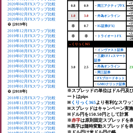
+1
2020年04月FXスワップ比較
0.8
0.9
・
岡三アクティブFX
-3
2020年03月FXスワップ比較
+1
2020年02月FXスワップ比較
1.0
3.0
・
外為オンライン
-2
2020年01月FXスワップ比較
+1
[2019年]
非
0.7
・
IG証券[FX]
-2
2019年12月FXスワップ比較
+2
2019年11月FXスワップ比較
非
非
・
トライオートFX
-2
2019年10月FXスワップ比較
→くりっく365
2019年09月FXスワップ比較
・
インヴァスト証券
2019年08月FXスワップ比較
2019年07月FXスワップ比較
・
三菱UFJ eスマート
証券
2019年06月FXスワップ比較
2019年05月FXスワップ比較
・
外為オンライン
3.0
2.5
23
2019年04月FXスワップ比較
・
岡三証券
2019年03月FXスワップ比較
・
FXブロードネット
2019年02月FXスワップ比較
・
GMOクリック証券
2019年01月FXスワップ比較
※スプレッドの単位はドル円及
[2018年]
ートはpips
2018年12月FXスワップ比較
※
くりっく365
より有利なスワッ
2018年11月FXスワップ比較
2018年10月FXスワップ比較
※スプレッドはキャンペーン実施
2018年09月FXスワップ比較
※ドル円を150.50円として計算
2018年08月FXスワップ比較
※
赤字
は原則固定スプレッドを表
2018年07月FXスワップ比較
※黒字は随時変動スプレッドを表
2018年06月FXスワップ比較
※ドル円は米ドル円の略