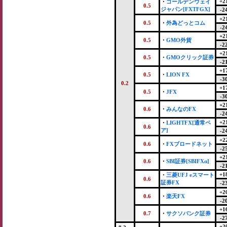
+2
・
ゴールデンウェイ
0.5
ジャパン[FXTFGX]
-2
+2
0.5
・
外為どっとコム
-2
+2
0.5
・
GMO外貨
-2
+2
0.5
・
GMOクリック証券
-2
+1
0.5
・
LION FX
-3
0.2
+1
0.5
・
JFX
-3
+2
0.6
・
みんなのFX
-2
+2
・
LIGHTFX[通常ペ
0.6
ア]
-2
+2
0.6
・
FXブロードネット
-2
+2
0.6
・
SBI証券[SBIFXα]
-2
+1
・
三菱UFJ eスマート
0.6
証券FX
-2
+2
0.6
・
楽天FX
-2
+1
0.7
・
サクソバンク証券
-2
+2