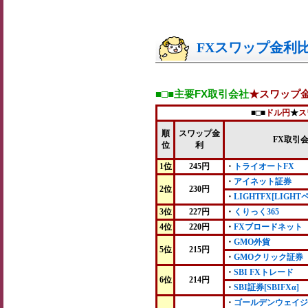
FXスワップ金利比較
■□■主要FX取引会社
★スワップ
■□■
ドル円
★
ス
順
スワップ金
FX取引
位
利
1位
245円
・
トライオートFX
・
アイネット証券
2位
230円
・
LIGHTFX[LIGHT
3位
227円
・
くりっく365
4位
220円
・
FXブロードネット
・
GMO外貨
5位
215円
・
GMOクリック証券
・
SBI FXトレード
6位
214円
・
SBI証券[SBIFXα]
・
ゴールデンウェイジ