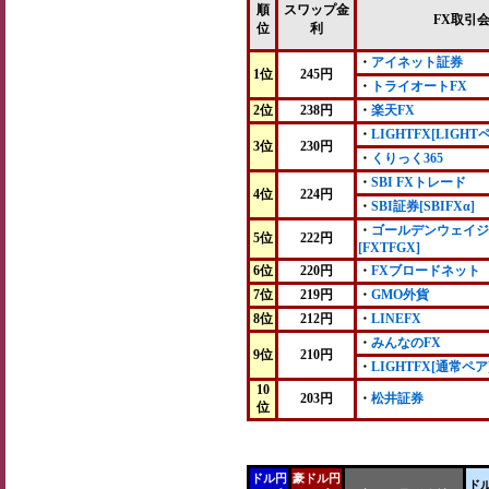
順
スワップ金
FX取引
位
利
・
アイネット証券
1位
245円
・
トライオートFX
2位
238円
・
楽天FX
・
LIGHTFX[LIGHT
3位
230円
・
くりっく365
・
SBI FXトレード
4位
224円
・
SBI証券[SBIFXα]
・
ゴールデンウェイジ
5位
222円
[FXTFGX]
6位
220円
・
FXブロードネット
7位
219円
・
GMO外貨
8位
212円
・
LINEFX
・
みんなのFX
9位
210円
・
LIGHTFX[通常ペア
10
203円
・
松井証券
位
ドル円
豪ドル円
ド