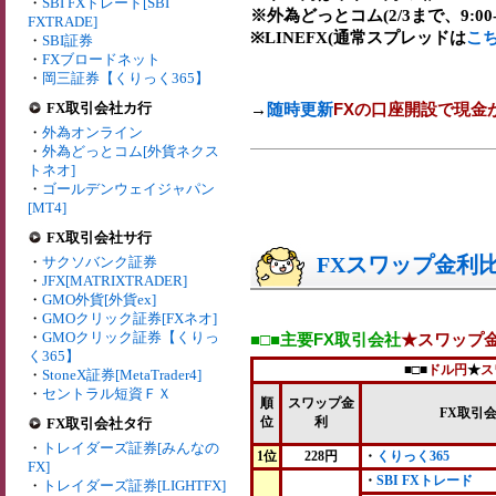
・
SBI FXトレード[SBI
※外為どっとコム(2/3まで、9:00-2
FXTRADE]
※LINEFX(通常スプレッドは
こ
・
SBI証券
・
FXブロードネット
・
岡三証券【くりっく365】
FX取引会社カ行
→
随時更新
FXの口座開設で現金
・
外為オンライン
・
外為どっとコム[外貨ネクス
トネオ]
・
ゴールデンウェイジャパン
[MT4]
FX取引会社サ行
FXスワップ金利比較
・
サクソバンク証券
・
JFX[MATRIXTRADER]
・
GMO外貨[外貨ex]
・
GMOクリック証券[FXネオ]
・
GMOクリック証券【くりっ
■□■主要FX取引会社
★スワップ
く365】
■□■
ドル円
★
ス
・
StoneX証券[MetaTrader4]
・
セントラル短資ＦＸ
順
スワップ金
FX取引
位
利
FX取引会社タ行
・
トレイダーズ証券[みんなの
1位
228円
・
くりっく365
FX]
・
SBI FXトレード
・
トレイダーズ証券[LIGHTFX]