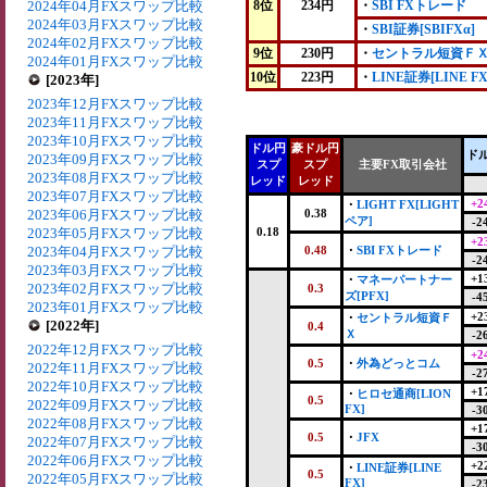
2024年04月FXスワップ比較
8位
234円
・
SBI FXトレード
2024年03月FXスワップ比較
・
SBI証券[SBIFXα]
2024年02月FXスワップ比較
9位
230円
・
セントラル短資Ｆ
2024年01月FXスワップ比較
10位
223円
・
LINE証券[LINE FX
[2023年]
2023年12月FXスワップ比較
2023年11月FXスワップ比較
2023年10月FXスワップ比較
ドル円
豪ドル円
ド
2023年09月FXスワップ比較
スプ
スプ
主要FX取引会社
2023年08月FXスワップ比較
レッド
レッド
2023年07月FXスワップ比較
+2
・
LIGHT FX[LIGHT
2023年06月FXスワップ比較
0.38
ペア]
-2
2023年05月FXスワップ比較
0.18
+2
2023年04月FXスワップ比較
0.48
・
SBI FXトレード
-2
2023年03月FXスワップ比較
+1
・
マネーパートナー
2023年02月FXスワップ比較
0.3
ズ[PFX]
-4
2023年01月FXスワップ比較
+2
・
セントラル短資Ｆ
[2022年]
0.4
Ｘ
-2
2022年12月FXスワップ比較
+2
0.5
・
外為どっとコム
2022年11月FXスワップ比較
-2
2022年10月FXスワップ比較
+1
・
ヒロセ通商[LION
0.5
2022年09月FXスワップ比較
FX]
-3
2022年08月FXスワップ比較
+1
0.5
・
JFX
2022年07月FXスワップ比較
-3
2022年06月FXスワップ比較
+2
・
LINE証券[LINE
0.5
2022年05月FXスワップ比較
FX]
-2