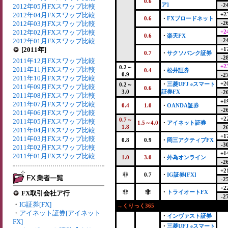
0.6
ア]
-2
2012年05月FXスワップ比較
2012年04月FXスワップ比較
+2
0.6
・
FXブロードネット
2012年03月FXスワップ比較
-2
2012年02月FXスワップ比較
+2
0.6
・
楽天FX
2012年01月FXスワップ比較
-2
[2011年]
+1
0.7
・
サクソバンク証券
-2
2011年12月FXスワップ比較
+2
0.2～
2011年11月FXスワップ比較
0.4
・
松井証券
0.9
-2
2011年10月FXスワップ比較
+2
・
三菱UFJ eスマート
0.2～
2011年09月FXスワップ比較
0.6
3.0
証券FX
-2
2011年08月FXスワップ比較
+1
2011年07月FXスワップ比較
0.4
1.0
・
OANDA証券
-2
2011年06月FXスワップ比較
+2
0.7～
2011年05月FXスワップ比較
1.5～4.0
・
アイネット証券
1.8
-2
2011年04月FXスワップ比較
+1
2011年03月FXスワップ比較
0.8
0.9
・
岡三アクティブFX
-3
2011年02月FXスワップ比較
+1
2011年01月FXスワップ比較
1.0
3.0
・
外為オンライン
-2
+2
非
0.7
・
IG証券[FX]
-2
+2
非
非
・
トライオートFX
FX取引会社ア行
-2
・
IG証券[FX]
→くりっく365
・
アイネット証券[アイネット
・
インヴァスト証券
FX]
・
三菱UFJ eスマート