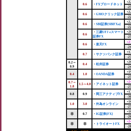
+2
0.6
・
FXブロードネット
-2
+2
0.6
・
GMOクリック証券
-2
+2
0.6
・
SBI証券[SBIFXα]
-2
+2
・
三菱UFJ eスマート
0.6
証券FX
-2
+2
0.6
・
楽天FX
-2
+1
0.7
・
サクソバンク証券
-2
+2
0.2～
0.4
・
松井証券
0.9
-2
+1
0.4
1.0
・
OANDA証券
-2
+2
0.7～
1.5～4.0
・
アイネット証券
1.8
-2
+1
0.8
0.9
・
岡三アクティブFX
-3
+1
1.0
3.0
・
外為オンライン
-2
+1
非
0.7
・
IG証券[FX]
-2
+2
非
非
・
トライオートFX
-2