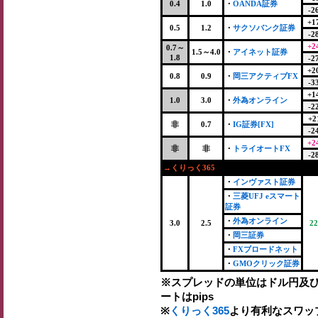
0.4
1.0
・
OANDA証券
-2
+1
0.5
1.2
・
サクソバンク証券
-2
+2
0.7～
1.5～4.0
・
アイネット証券
1.8
-2
+2
0.8
0.9
・
岡三アクティブFX
-3
+1
1.0
3.0
・
外為オンライン
-2
+2
非
0.7
・
IG証券[FX]
-2
+2
非
非
・
トライオートFX
-2
→くりっく365
・
インヴァスト証券
・
三菱UFJ eスマート
証券
・
外為オンライン
3.0
2.5
22
・
岡三証券
・
FXブロードネット
・
GMOクリック証券
※スプレッドの単位はドル円及
ートはpips
※
くりっく365
より有利なスワッ