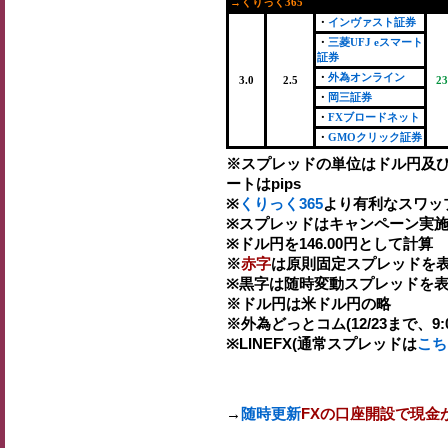
→くりっく365
・
インヴァスト証券
・
三菱UFJ eスマート
証券
・
外為オンライン
3.0
2.5
23
・
岡三証券
・
FXブロードネット
・
GMOクリック証券
※スプレッドの単位はドル円及
ートはpips
※
くりっく365
より有利なスワッ
※スプレッドはキャンペーン実施
※ドル円を146.00円として計算
※
赤字
は原則固定スプレッドを表
※黒字は随時変動スプレッドを表
※ドル円は米ドル円の略
※外為どっとコム(12/23まで、9:00-
※LINEFX(通常スプレッドは
こち
→
随時更新
FXの口座開設で現金