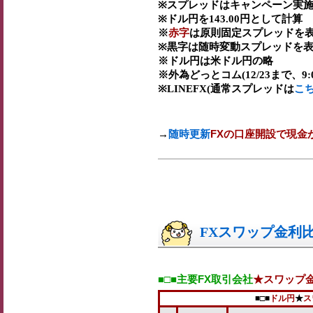
※スプレッドはキャンペーン実施
※ドル円を143.00円として計算
※
赤字
は原則固定スプレッドを表
※黒字は随時変動スプレッドを表
※ドル円は米ドル円の略
※外為どっとコム(12/23まで、9:00-
※LINEFX(通常スプレッドは
こ
→
随時更新
FXの口座開設で現金
FXスワップ金利比較
■□■主要FX取引会社
★スワップ
■□■
ドル円
★
ス