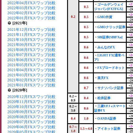
2022年04月FXスワップ比較
+2
・
ゴールデンウェイ
0.5
2022年03月FXスワップ比較
ジャパン[FXTFGX]
-2
2022年02月FXスワップ比較
+2
0.2
0.5
・
GMO外貨
2022年01月FXスワップ比較
-2
[2021年]
+2
0.5
・
GMOクリック証券
2021年12月FXスワップ比較
-2
2021年11月FXスワップ比較
+2
0.5
・
SBI証券[SBIFXα]
2021年10月FXスワップ比較
-2
2021年09月FXスワップ比較
+2
0.6
・
みんなのFX
2021年08月FXスワップ比較
-2
2021年07月FXスワップ比較
+2
・
LIGHT FX[通常ペ
0.6
2021年06月FXスワップ比較
ア]
-2
2021年05月FXスワップ比較
+2
0.6
・
FXブロードネット
2021年04月FXスワップ比較
-2
2021年03月FXスワップ比較
+2
0.6
・
楽天FX
2021年02月FXスワップ比較
-2
2021年01月FXスワップ比較
+1
0.7
・
サクソバンク証券
[2020年]
-2
+2
2020年12月FXスワップ比較
0.2～
0.4
・
松井証券
0.9
-2
2020年11月FXスワップ比較
+2
・
三菱UFJ eスマート
2020年10月FXスワップ比較
0.2～
0.6
3.0
証券FX
-2
2020年09月FXスワップ比較
+2
2020年08月FXスワップ比較
0.4
1.0
・
OANDA証券
-2
2020年07月FXスワップ比較
+2
2020年06月FXスワップ比較
0.7～
1.5～4.0
・
アイネット証券
1.8
-2
2020年05月FXスワップ比較