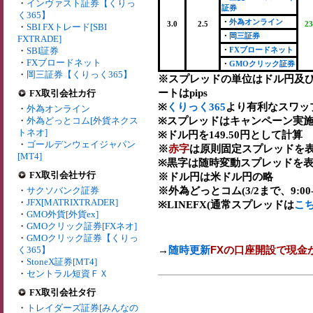
・
インヴァスト証券【くりっ
証券
く365】
・
外為オンライン
3.0
2.5
23
・
SBI FXトレード[SBI
・
岡三証券
FXTRADE]
・
SBI証券
・
FXブロードネット
・
FXブロードネット
・
GMOクリック証券
・
岡三証券【くりっく365】
※スプレッドの単位はドル円及
ートはpips
FX取引会社カ行
※
くりっく365
より有利なスワッ
・
外為オンライン
※スプレッドはキャンペーン実施
・
外為どっとコム[外貨ネクス
トネオ]
※ドル円を149.50円として計算
・
ゴールデンウェイジャパン
※
赤字
は原則固定スプレッドを表
[MT4]
※黒字は随時変動スプレッドを表
FX取引会社サ行
※ドル円は米ドル円の略
※外為どっとコム(3/2まで、9:00-2
・
サクソバンク証券
・
JFX[MATRIXTRADER]
※LINEFX(通常スプレッドは
こ
・
GMO外貨[外貨ex]
・
GMOクリック証券[FXネオ]
・
GMOクリック証券【くりっ
→
随時更新
FXの口座開設で現金
く365】
・
StoneX証券[MT4]
・
セントラル短資ＦＸ
FX取引会社タ行
・
トレイダーズ証券[みんなの