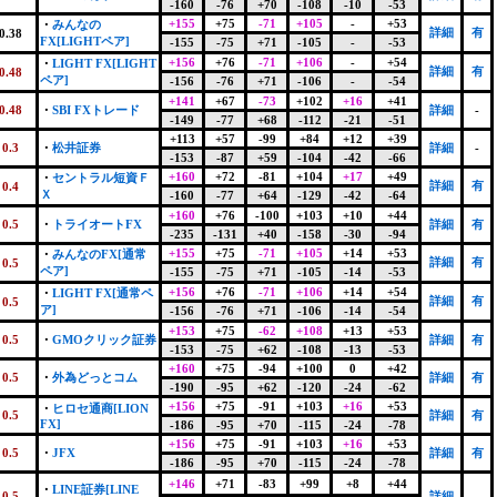
-160
-76
+70
-108
-10
-53
+155
+75
-71
+105
-
+53
・
みんなの
詳細
有
0.38
FX[LIGHTペア]
-155
-75
+71
-105
-
-53
+156
+76
-71
+106
-
+54
・
LIGHT FX[LIGHT
詳細
有
0.48
ペア]
-156
-76
+71
-106
-
-54
+141
+67
-73
+102
+16
+41
0.48
・
SBI FXトレード
詳細
-
-149
-77
+68
-112
-21
-51
+113
+57
-99
+84
+12
+39
0.3
・
松井証券
詳細
-
-153
-87
+59
-104
-42
-66
+160
+72
-81
+104
+17
+49
・
セントラル短資Ｆ
詳細
有
0.4
Ｘ
-160
-77
+64
-129
-42
-64
+160
+76
-100
+103
+10
+44
0.5
・
トライオートFX
詳細
有
-235
-131
+40
-158
-30
-94
+155
+75
-71
+105
+14
+53
・
みんなのFX[通常
詳細
有
0.5
ペア]
-155
-75
+71
-105
-14
-53
+156
+76
-71
+106
+14
+54
・
LIGHT FX[通常ペ
詳細
有
0.5
ア]
-156
-76
+71
-106
-14
-54
+153
+75
-62
+108
+13
+53
0.5
・
GMOクリック証券
詳細
有
-153
-75
+62
-108
-13
-53
+160
+75
-94
+100
0
+42
0.5
・
外為どっとコム
詳細
有
-190
-95
+62
-120
-24
-62
+156
+75
-91
+103
+16
+53
・
ヒロセ通商[LION
0.5
詳細
有
FX]
-186
-95
+70
-115
-24
-78
+156
+75
-91
+103
+16
+53
0.5
・
JFX
詳細
有
-186
-95
+70
-115
-24
-78
+146
+71
-83
+99
+8
+44
・
LINE証券[LINE
0.5
詳細
-