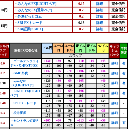
・
みんなのFX[LIGHTペア]
0.15
詳細
完全信託
120円
・
みんなのFX[通常ペア]
0.2
詳細
完全信託
・
外為どっとコム
0.2
詳細
完全信託
・
SBI FXトレード
0.18
詳細
完全信託
115円
・
SBI証券[SBIFX]
0.2
詳細
完全信託
ユーロ
ユーロ
豪ドル
豪ドル
NZドル
ドル円
キャッ
ドル円
羊飼
円
ドル
円
ドル
円
スプ
主要FX取引会社
シュ
限定
レッド
バック
スワップ
+130
+80
-92
+110
+16
+45
・
ゴールデンウェイ
詳細
有
0.0
ジャパン[FXTFGX]
-160
-100
+69
-126
-24
-71
+147
+76
-70
+106
+12
+46
0.2
・
GMO外貨
詳細
有
-147
-76
+70
-106
-12
-46
+120
+80
-69
+105
-
+40
・
みんなの
詳細
有
0.38
FX[LIGHTペア]
-120
-80
+69
-105
-
-40
+121
+81
-69
+106
-
+41
・
LIGHT FX[LIGHT
詳細
有
0.48
ペア]
-121
-81
+69
-106
-
-14
+115
+60
-70
+101
+17
+34
0.48
・
SBI FXトレード
詳細
-
-123
-70
+75
-111
-22
-44
+113
+58
-107
+88
+16
+38
0.3
・
松井証券
詳細
-
-153
-88
+67
-108
-46
-65
+165
+80
-78
+113
+17
+50
・
セントラル短資Ｆ
詳細
有
0.4
Ｘ
-165
-85
+62
-138
-40
-65