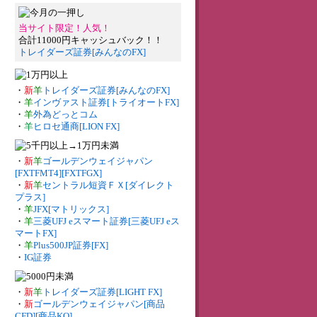
当サイト限定！人気！
合計11000円キャッシュバック！！
トレイダーズ証券[みんなのFX]
・
新
羊
トレイダーズ証券[みんなのFX]
・
羊
インヴァスト証券[トライオートFX]
・
羊
外為どっとコム
・
羊
ヒロセ通商[LION FX]
・
新
羊
ゴールデンウェイジャパン
[FXTFMT4][FXTFGX]
・
新
羊
セントラル短資ＦＸ[ダイレクト
プラス]
・
羊
JFX[マトリックス]
・
羊
三菱UFJ eスマート証券[三菱UFJ eス
マートFX]
・
羊
Plus500JP証券[FX]
・
IG証券
・
新
羊
トレイダーズ証券[LIGHT FX]
・
新
ゴールデンウェイジャパン[商品
CFD][商品KO]