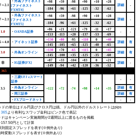
・
外為ファイネスト
+98
+59
-98
+90
+10
+28
.7～2.1
詳細
-
[ファイネスト
-184
-96
+61
-125
-32
-62
FXMT4]
・
外為ファイネスト
+98
+59
-98
+90
+10
+28
.7～2.1
詳細
-
[ファイネスト
-184
-96
+61
-125
-32
-62
FXMT5]
+86
+21
-121
+79
-11
+17
1.0
・
OANDA証券
-
-
-153
-113
+20
-137
-53
-69
+130
+80
-95
+110
0
+40
.5～4.0
・
アイネット証券
詳細
有
-145
-105
+65
-125
-40
-65
+130
+70
-65
+115
0
+45
3.0
・
外為オンライン
詳細
有
-145
-100
+35
-125
-35
-60
+87
+33
-104
+83
0
+21
非
・
IG証券[FX]
詳細
-
-149
-94
+42
-120
-36
-52
365
・
三菱UFJ eスマート
-
-
証券
・
外為オンライン
詳細
有
3.5
+122
+72
-74
+98
+14
+35
・
岡三証券
詳細
有
・
FXブロードネット
-
-
ッドの単位はドル円及びクロス円は銭、ドル円以外のドルストレートはpips
365
より有利なスワップ金利はピンク色で表記
ッドはキャンペーン実施期間が2週間以上に渡るものを掲載
157.50円として計算
原則固定スプレッドを表す(※例外あり)
随時変動スプレッドを表す(※例外あり)