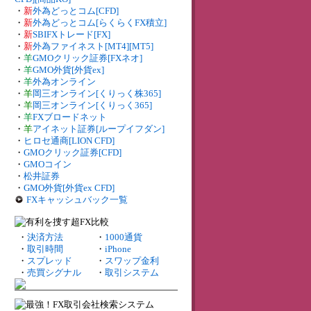
・
新
外為どっとコム[CFD]
・
新
外為どっとコム[らくらくFX積立]
・
新
SBIFXトレード[FX]
・
新
外為ファイネスト[MT4][MT5]
・
羊
GMOクリック証券[FXネオ]
・
羊
GMO外貨[外貨ex]
・
羊
外為オンライン
・
羊
岡三オンライン[くりっく株365]
・
羊
岡三オンライン[くりっく365]
・
羊
FXブロードネット
・
羊
アイネット証券[ループイフダン]
・
ヒロセ通商[LION CFD]
・
GMOクリック証券[CFD]
・
GMOコイン
・
松井証券
・
GMO外貨[外貨ex CFD]
FXキャッシュバック一覧
・
決済方法
・
1000通貨
・
取引時間
・
iPhone
・
スプレッド
・
スワップ金利
・
売買シグナル
・
取引システム