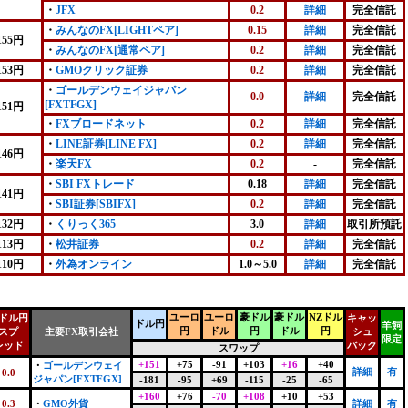
・
JFX
0.2
詳細
完全信託
・
みんなのFX[LIGHTペア]
0.15
詳細
完全信託
155円
・
みんなのFX[通常ペア]
0.2
詳細
完全信託
153円
・
GMOクリック証券
0.2
詳細
完全信託
・
ゴールデンウェイジャパン
0.0
詳細
完全信託
[FXTFGX]
151円
・
FXブロードネット
0.2
詳細
完全信託
・
LINE証券[LINE FX]
0.2
詳細
完全信託
146円
・
楽天FX
0.2
-
完全信託
・
SBI FXトレード
0.18
詳細
完全信託
141円
・
SBI証券[SBIFX]
0.2
詳細
完全信託
132円
・
くりっく365
3.0
詳細
取引所預託
113円
・
松井証券
0.2
詳細
完全信託
110円
・
外為オンライン
1.0～5.0
詳細
完全信託
ユーロ
ユーロ
豪ドル
豪ドル
NZドル
ドル円
キャッ
ドル円
羊飼
円
ドル
円
ドル
円
スプ
主要FX取引会社
シュ
限定
レッド
バック
スワップ
+151
+75
-91
+103
+16
+40
・
ゴールデンウェイ
詳細
有
0.0
ジャパン[FXTFGX]
-181
-95
+69
-115
-25
-65
+160
+76
-70
+108
+10
+53
0.3
・
GMO外貨
詳細
有