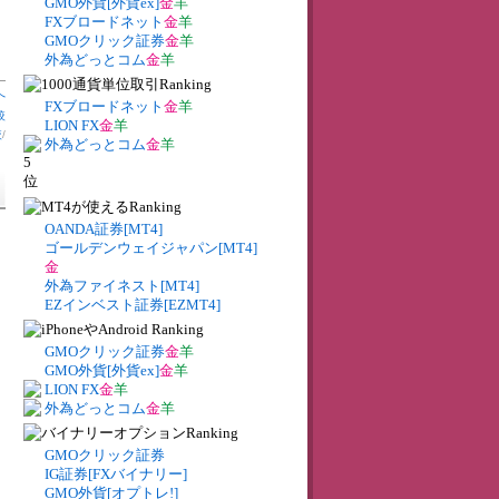
GMO外貨[外貨ex]
金
羊
FXブロードネット
金
羊
GMOクリック証券
金
羊
外為どっとコム
金
羊
へ
FXブロードネット
金
羊
較
LION FX
金
羊
較
/
外為どっとコム
金
羊
OANDA証券[MT4]
ゴールデンウェイジャパン[MT4]
金
外為ファイネスト[MT4]
EZインベスト証券[EZMT4]
GMOクリック証券
金
羊
GMO外貨[外貨ex]
金
羊
LION FX
金
羊
外為どっとコム
金
羊
GMOクリック証券
IG証券[FXバイナリー]
GMO外貨[オプトレ!]