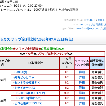
は米ドル円の略
コム(～8/29まで、9:00-27:00)
FXトレードのスプレッドは1～100万通貨を取引した場合の基準値
2026/08/05 11:43 |
FXURL
| ▲
画面上
TOP：
FXスワップ金利徹底比
カテゴリー：
2026年08月FXスワップ比
FXスワップ金利比較(2026年07月22日時点)
FX取引会社
★スワップ金利調査★
(7月22日時点)■□■
■□■
ドル円
★
スワップ金利ランキング
■□■
ドル円
ワップ金
キャッシュ
顧客資産の
FX取引会社
スプレッ
利
バック企画
保全状況
ド
・
GMO外貨
0.1
詳細
完全信託
・
外為どっとコム
0.2
詳細
完全信託
160円
・
セントラル短資ＦＸ
0.2
詳細
完全信託
・
トライオートFX
0.2
詳細
完全信託
・
LIGHT FX[LIGHTペア]
0.18
詳細
完全信託
・
LIGHT FX[通常ペア]
0.2
詳細
完全信託
156円
・
ヒロセ通商[LION FX]
0.2
詳細
完全信託