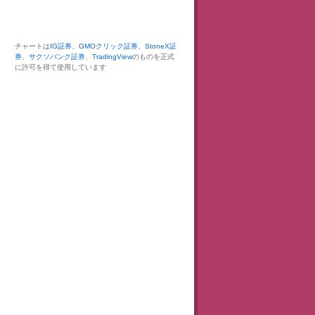
チャートは
IG証券
、
GMOクリック証券
、
StoneX証
券
、
サクソバンク証券
、
TradingView
のものを正式
に許可を得て使用しています