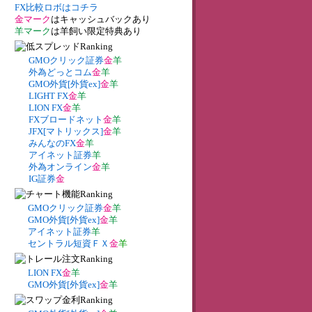
FX比較ロボはコチラ
金マーク
はキャッシュバックあり
羊マーク
は羊飼い限定特典あり
GMOクリック証券
金
羊
外為どっとコム
金
羊
GMO外貨[外貨ex]
金
羊
LIGHT FX
金
羊
LION FX
金
羊
FXブロードネット
金
羊
JFX[マトリックス]
金
羊
みんなのFX
金
羊
アイネット証券
羊
外為オンライン
金
羊
IG証券
金
GMOクリック証券
金
羊
GMO外貨[外貨ex]
金
羊
アイネット証券
羊
セントラル短資ＦＸ
金
羊
LION FX
金
羊
GMO外貨[外貨ex]
金
羊