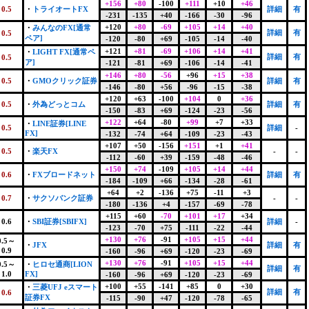
+156
+80
-100
+111
+10
+46
0.5
・
トライオートFX
詳細
有
-231
-135
+40
-166
-30
-96
+120
+80
-69
+105
+14
+40
・
みんなのFX[通常
詳細
有
0.5
ペア]
-120
-80
+69
-105
-14
-40
+121
+81
-69
+106
+14
+41
・
LIGHT FX[通常ペ
詳細
有
0.5
ア]
-121
-81
+69
-106
-14
-41
+146
+80
-56
+96
+15
+38
0.5
・
GMOクリック証券
詳細
有
-146
-80
+56
-96
-15
-38
+120
+63
-100
+104
0
+36
0.5
・
外為どっとコム
詳細
有
-150
-83
+69
-124
-23
-56
+122
+64
-80
+99
+7
+33
・
LINE証券[LINE
0.5
詳細
-
FX]
-132
-74
+64
-109
-23
-43
+107
+50
-156
+151
+1
+41
0.5
・
楽天FX
-
-
-112
-60
+39
-159
-48
-46
+150
+74
-109
+105
+14
+44
0.6
・
FXブロードネット
詳細
有
-184
-109
+66
-134
-28
-61
+64
+2
-136
+75
-11
+3
0.7
・
サクソバンク証券
-
-
-180
-136
+4
-157
-69
-78
+115
+60
-70
+101
+17
+34
0.6
・
SBI証券[SBIFX]
詳細
-
-123
-70
+75
-111
-22
-44
+130
+76
-91
+105
+15
+44
0.5～
・
JFX
詳細
有
0.9
-160
-96
+69
-120
-23
-69
+130
+76
-91
+105
+15
+44
0.5～
・
ヒロセ通商[LION
詳細
有
1.0
FX]
-160
-96
+69
-120
-23
-69
+100
+55
-141
+85
0
+30
・
三菱UFJ eスマート
詳細
有
0.6
証券FX
-115
-90
+47
-120
-78
-65