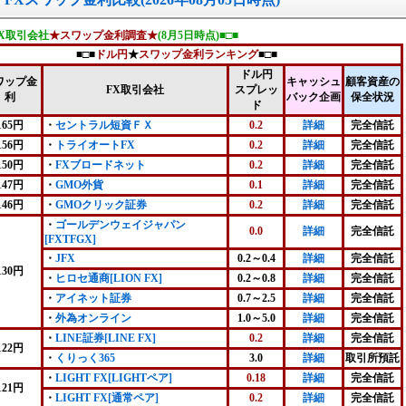
FX取引会社
★スワップ金利調査★
(8月5日時点)■□■
■□■
ドル円
★
スワップ金利ランキング
■□■
ドル円
ワップ金
キャッシュ
顧客資産の
FX取引会社
スプレッ
利
バック企画
保全状況
ド
165円
・
セントラル短資ＦＸ
0.2
詳細
完全信託
156円
・
トライオートFX
0.2
詳細
完全信託
150円
・
FXブロードネット
0.2
詳細
完全信託
147円
・
GMO外貨
0.1
詳細
完全信託
146円
・
GMOクリック証券
0.2
詳細
完全信託
・
ゴールデンウェイジャパン
0.0
詳細
完全信託
[FXTFGX]
・
JFX
0.2～0.4
詳細
完全信託
130円
・
ヒロセ通商[LION FX]
0.2～0.8
詳細
完全信託
・
アイネット証券
0.7～2.5
詳細
完全信託
・
外為オンライン
1.0～5.0
詳細
完全信託
・
LINE証券[LINE FX]
0.2
詳細
完全信託
122円
・
くりっく365
3.0
詳細
取引所預託
・
LIGHT FX[LIGHTペア]
0.18
詳細
完全信託
121円
・
LIGHT FX[通常ペア]
0.2
詳細
完全信託