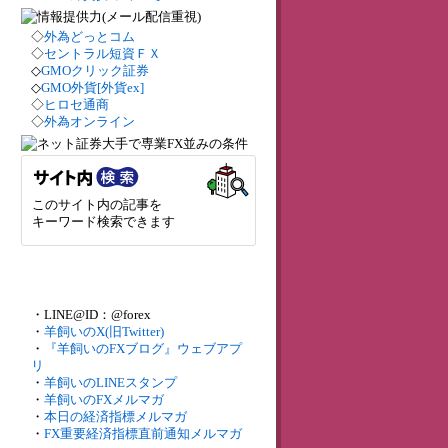
◇
外為どっとコム
◇
セントラル短資ＦＸ
◇
GMOクリック証券
◇
GMO外貨[外貨ex]
◇
ヒロセ通商
◇
外為オンライン
このサイト内の記事を
キーワード検索できます
・LINE@ID：@forex
・
羊飼いのX(旧Twitter)
・
『羊飼いのFXブログ』ウェブアプ
リ
・
羊飼いのLINEスタンプ
・
羊飼いのFXメルマガ
・
本日の経済指標メルマガ
・
FX重要経済指標直前通知メルマガ