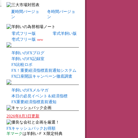
夏時間バージョ
冬時間バージョ
ン
ン
零式フリー版
零式羊飼い版
壱式フリー版
new
羊飼いのFXブログ
羊飼いのFX記録室
FX比較ロボ
FX！重要経済指標直前通知システム
FX口座開設キャンペーン徹底調査
羊飼いのFXメルマガ
本日の必見イベント＆経済指標
FX重要経済指標直前通知
2026年8月3日更新
FXキャッシュバックお得順
羊マーク
は羊飼いＦＸ限定特典