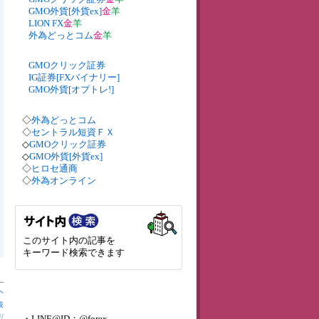
GMO外貨[外貨ex]
金
羊
LION FX
金
羊
外為どっとコム
金
羊
GMOクリック証券
IG証券[FXバイナリー]
GMO外貨[オプトレ!]
◇
外為どっとコム
◇
セントラル短資ＦＸ
◇
GMOクリック証券
◇
GMO外貨[外貨ex]
◇
ヒロセ通商
◇
外為オンライン
このサイト内の記事を
キーワード検索できます
へ
較
較
/
・LINE@ID：@forex