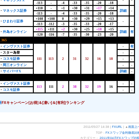
・
マネックスFX
-
-
-113
-
-4
-33
-35
-20
-18
+110
-
+1
+30
+31
+17
+14
・
マネックス証券
詳細
-
-113
-
-4
-33
-35
-20
-18
+108
+108
0
+30
+29
+15
+13
・
ひまわり証券
-
-
-113
-112
-3
-35
-33
-20
-17
+115
+111
+2
+30
+25
+18
+15
・
外為オンライン
詳細
有
-120
-116
-7
-35
-30
-23
-20
365
+
・
インヴァスト証券
-
有
・スター為替
-
-
・
コスモ証券
111
113
2
31
32
16
18
-
-
・
岡三オンライン
-
-
・
サイバーFX
詳細
-
・
インヴァスト証券
-
-
113
111
2
38
32
19
16
・
コスモ証券
-
-
新
FXキャンペーン[お得]＆[凄い]＆[有利]ランキング
2011/05/27 14:38 |
FXURL
| ▲
画面上
TOP：
FXスワップ金利徹底比
カテゴリー：
2011年04月FXスワップ比