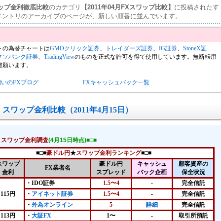
ワップ金利徹底比較
のカテゴリ
【2011年04月FXスワップ比較】
に投稿されたす
エントリのアーカイブのページが、新しい順番に並んでいます。
トの為替チャートは
GMOクリック証券
、
トレイダーズ証券
、
IG証券
、
StoneX証
クソバンク証券
、
TradingView
のものを正式な許可を得て使用しています。無断転用
慮願います。
飼いのFXブログ
FXキャッシュバック一覧
スワップ金利比較（2011年4月15日）
！スワップ金利調査
(4月15日時点)■□■
■□■
豪ドル円
★
スワップ金利ランキング
■□■
スワップ
豪ドル円
キャッシュ
顧客資産の
FX業者名
金利
スプレッド
バック企画
保全状況
・IDO証券
1.5〜4
-
完全信託
115円
・
アイネット証券
1.5〜4
-
完全信託
・
外為オンライン
5
詳細
完全信託
113円
・
大証FX
1〜
-
取引所預託