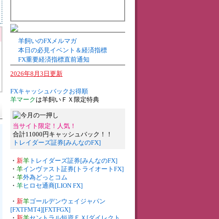
羊飼いのFXメルマガ
本日の必見イベント＆経済指標
FX重要経済指標直前通知
2026年8月3日更新
FXキャッシュバックお得順
羊マーク
は羊飼いＦＸ限定特典
当サイト限定！人気！
合計11000円キャッシュバック！！
トレイダーズ証券[みんなのFX]
・
新
羊
トレイダーズ証券[みんなのFX]
・
羊
インヴァスト証券[トライオートFX]
・
羊
外為どっとコム
・
羊
ヒロセ通商[LION FX]
・
新
羊
ゴールデンウェイジャパン
[FXTFMT4][FXTFGX]
・
新
羊
セントラル短資ＦＸ[ダイレクト