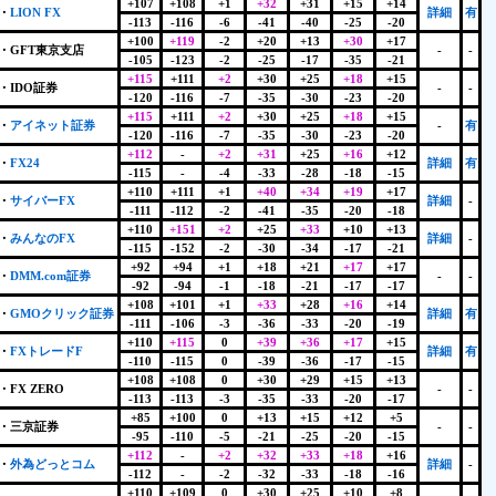
+107
+108
+1
+32
+31
+15
+14
・
LION FX
詳細
有
-113
-116
-6
-41
-40
-25
-20
+100
+119
-2
+20
+13
+30
+17
・GFT東京支店
-
-
-105
-123
-2
-25
-17
-35
-21
+115
+111
+2
+30
+25
+18
+15
・IDO証券
-
-
-120
-116
-7
-35
-30
-23
-20
+115
+111
+2
+30
+25
+18
+15
・
アイネット証券
-
有
-120
-116
-7
-35
-30
-23
-20
+112
-
+2
+31
+25
+16
+12
・
FX24
詳細
有
-115
-
-4
-33
-28
-18
-15
+110
+111
+1
+40
+34
+19
+17
・
サイバーFX
詳細
-
-111
-112
-2
-41
-35
-20
-18
+110
+151
+2
+25
+33
+10
+13
・
みんなのFX
詳細
-
-115
-152
-2
-30
-34
-17
-21
+92
+94
+1
+18
+21
+17
+17
・
DMM.com証券
-
-
-92
-94
-1
-18
-21
-17
-17
+108
+101
+1
+33
+28
+16
+14
・
GMOクリック証券
詳細
有
-111
-106
-3
-36
-33
-20
-19
+110
+115
0
+39
+36
+17
+15
・
FXトレードF
詳細
有
-110
-115
0
-39
-36
-17
-15
+108
+108
0
+30
+29
+15
+13
・FX ZERO
-
-
-113
-113
-3
-35
-33
-20
-17
+85
+100
0
+13
+15
+12
+5
・三京証券
-
-
-95
-110
-5
-21
-25
-20
-15
+112
-
+2
+32
+33
+18
+16
・
外為どっとコム
詳細
-
-112
-
-2
-32
-33
-18
-16
+110
+109
0
+30
+25
+10
+8