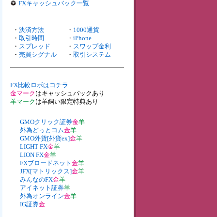
FXキャッシュバック一覧
・
決済方法
・
1000通貨
・
取引時間
・
iPhone
・
スプレッド
・
スワップ金利
・
売買シグナル
・
取引システム
FX比較ロボはコチラ
金マーク
はキャッシュバックあり
羊マーク
は羊飼い限定特典あり
GMOクリック証券
金
羊
外為どっとコム
金
羊
GMO外貨[外貨ex]
金
羊
LIGHT FX
金
羊
LION FX
金
羊
FXブロードネット
金
羊
JFX[マトリックス]
金
羊
みんなのFX
金
羊
アイネット証券
羊
外為オンライン
金
羊
IG証券
金