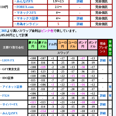
・
みんなのFX
1.9〜2.5
詳細
完全信託
110円
・
FOREX.com
2.1〜
-
完全信託
・
マネックスFX
4〜
-
完全信託
・
マネックス証券
4〜
詳細
完全信託
・
外為オンライン
5
詳細
完全信託
365
より高いスワップ金利は
ピンク色
で表しています。
85.00円として計算
羊
豪ドル
豪ドル
ユーロ
ユーロ
ポンド
ポンド
現金
ドル円
飼
円
ドル
円
ドル
円
ドル
主要FX取引会社
プレゼ
限
ント
スワップ
定
+108
+107
+1
+17
+11
+17
+13
・
LION FX
詳細
有
-114
-116
-6
-25
-19
-26
-19
+100
+119
-2
+20
+13
+30
+17
・GFT東京支店
-
-
-105
-123
-2
-25
-17
-36
-21
+110
+106
+2
+22
+15
+16
+12
・IDO証券
-
-
-115
-111
-7
-27
-20
-21
-17
+110
+106
+2
+22
+15
+16
+12
・
アイネット証券
-
有
-115
-111
-7
-27
-20
-21
-17
+106
-
+2
+20
+16
+16
+12
・
FX24
詳細
有
-109
-
-4
-22
-18
-18
-15
+113
+113
+2
+21
+14
+18
+18
・
サイバーFX
詳細
-
-114
-114
-3
-22
-15
-19
-19
+110
+154
+2
+20
+29
+10
+13
・
みんなのFX
詳細
-
-115
-155
-2
-25
-30
-10
-21