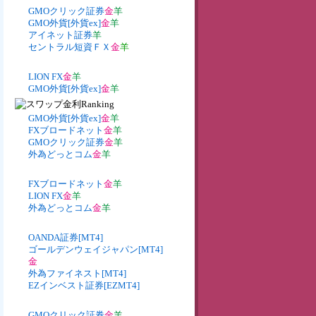
GMOクリック証券
金
羊
GMO外貨[外貨ex]
金
羊
アイネット証券
羊
セントラル短資ＦＸ
金
羊
LION FX
金
羊
GMO外貨[外貨ex]
金
羊
GMO外貨[外貨ex]
金
羊
FXブロードネット
金
羊
GMOクリック証券
金
羊
外為どっとコム
金
羊
FXブロードネット
金
羊
LION FX
金
羊
外為どっとコム
金
羊
OANDA証券[MT4]
ゴールデンウェイジャパン[MT4]
金
外為ファイネスト[MT4]
EZインベスト証券[EZMT4]
GMOクリック証券
金
羊