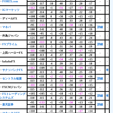
・
FOREX.com
-
-
-120
-117
-10
-40
-33
-20
-17
+112
+110
+1
+31
+27
+17
+14
・
IGマーケッツ
-
-
-117
-114
-4
-36
-31
-22
-18
+108
+108
0
+30
+29
+15
+13
・ディールFX
-
-
-113
-112
-3
-35
-33
-20
-17
+95
+133
+1
+30
+50
+13
+16
・
マネパ
詳細
-
-100
-141
-5
-40
-58
-18
-19
+106
+95
+1
+28
+27
+15
+10
・外為ジャパン
-
-
-121
-107
-8
-43
-41
-27
-24
+108
+113
0
+26
+30
+11
+15
・
FXプライム
詳細
-
-110
-115
-5
-31
-34
-16
-19
+111
+108
+1
+30
+32
+17
+15
・上田ハーローFX
-
-
-118
-113
-4
-37
-37
-24
-20
+110
+108
+1
+34
+31
+18
+15
・kakakuFX
-
-
-115
-112
-4
-39
-34
-23
-18
+112
+109
+1
+35
+31
+19
+15
・
サクソバンクFX
-
有
-117
-113
-5
-40
-34
-25
-19
+112
+111
+2
+32
+33
+18
+16
・
セントラル短資
詳細
-
-113
-112
-3
-33
-34
-19
-17
+111
+110
+1
+31
+30
+17
+15
・FXCMジャパン
-
-
-115
-112
-4
-36
-32
-21
-17
+105
+105
+1
+18
+13
+17
+12
・
FXトレーディング
詳細
有
システムズ
-110
-115
-6
-25
-18
-28
-21
+95
+133
+1
+30
+50
+13
+16
・
楽天証券
詳細
-
-100
-141
-5
-40
-58
-18
-19
+110
-
+1
+30
+31
+17
+14