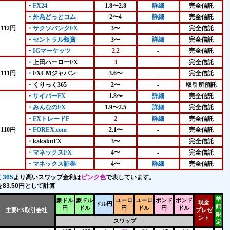
・
FX24
1.8〜2.8
詳細
完全信託
・
外為どっとコム
2〜4
詳細
完全信託
112円
・
サクソバンクFX
3〜
-
完全信託
・
セントラル短資
3〜
詳細
完全信託
・
IGマーケッツ
2.2
-
完全信託
・上田ハーローFX
3
-
完全信託
111円
・FXCMジャパン
3.6〜
-
完全信託
・
くりっく365
2〜
-
取引所預託
・
サイバーFX
1.8〜
詳細
完全信託
・
みんなのFX
1.9〜2.5
詳細
完全信託
・
FXトレードF
2
詳細
完全信託
110円
・
FOREX.com
2.1〜
-
完全信託
・kakakuFX
3〜
-
完全信託
・
マネックスFX
4〜
-
完全信託
・
マネックス証券
4〜
詳細
完全信託
365
より高いスワップ金利は
ピンク色
で表しています。
83.50円として計算
羊
豪ドル
豪ドル
ユーロ
ユーロ
ポンド
ポンド
現金
ドル円
飼
円
ドル
円
ドル
円
ドル
主要FX取引会社
プレゼ
限
ント
スワップ
定