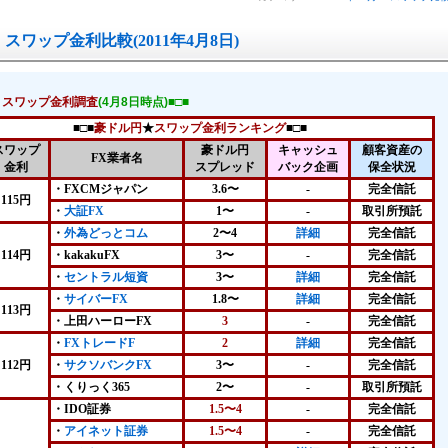
スワップ金利比較(2011年4月8日)
！スワップ金利調査
(4月8日時点)■□■
■□■
豪ドル円
★
スワップ金利ランキング
■□■
スワップ
豪ドル円
キャッシュ
顧客資産の
FX業者名
金利
スプレッド
バック企画
保全状況
・FXCMジャパン
3.6〜
-
完全信託
115円
・
大証FX
1〜
-
取引所預託
・
外為どっとコム
2〜4
詳細
完全信託
114円
・kakakuFX
3〜
-
完全信託
・
セントラル短資
3〜
詳細
完全信託
・
サイバーFX
1.8〜
詳細
完全信託
113円
・上田ハーローFX
3
-
完全信託
・
FXトレードF
2
詳細
完全信託
112円
・
サクソバンクFX
3〜
-
完全信託
・
くりっく365
2〜
-
取引所預託
・IDO証券
1.5〜4
-
完全信託
・
アイネット証券
1.5〜4
-
完全信託