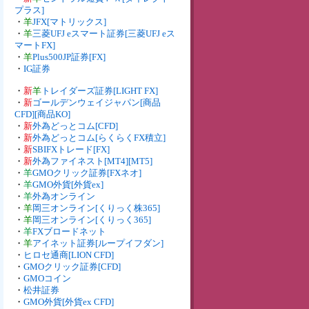
プラス]
・
羊
JFX[マトリックス]
・
羊
三菱UFJ eスマート証券[三菱UFJ eス
マートFX]
・
羊
Plus500JP証券[FX]
・
IG証券
・
新
羊
トレイダーズ証券[LIGHT FX]
・
新
ゴールデンウェイジャパン[商品
CFD][商品KO]
・
新
外為どっとコム[CFD]
・
新
外為どっとコム[らくらくFX積立]
・
新
SBIFXトレード[FX]
・
新
外為ファイネスト[MT4][MT5]
・
羊
GMOクリック証券[FXネオ]
・
羊
GMO外貨[外貨ex]
・
羊
外為オンライン
・
羊
岡三オンライン[くりっく株365]
・
羊
岡三オンライン[くりっく365]
・
羊
FXブロードネット
・
羊
アイネット証券[ループイフダン]
・
ヒロセ通商[LION CFD]
・
GMOクリック証券[CFD]
・
GMOコイン
・
松井証券
・
GMO外貨[外貨ex CFD]