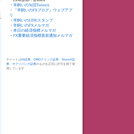
・
羊飼いのX(旧Twitter)
・
『羊飼いのFXブログ』ウェブアプ
リ
・
羊飼いのLINEスタンプ
・
羊飼いのFXメルマガ
・
本日の経済指標メルマガ
・
FX重要経済指標直前通知メルマガ
チャートは
IG証券
、
GMOクリック証券
、
StoneX証
券
、
サクソバンク証券
のものを正式に許可を得て使
用しています