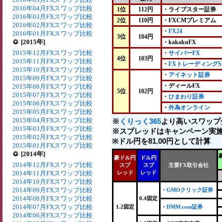
2016年04月FXスワップ比較
1位
112円
・ライブスター証券
2016年03月FXスワップ比較
2位
110円
・FXCMプレミアム
2016年02月FXスワップ比較
・
FX24
2016年01月FXスワップ比較
3位
104円
[2015年]
・kakakuFX
2015年12月FXスワップ比較
・
サイバーFX
4位
103円
2015年11月FXスワップ比較
・
FXトレーディングS
2015年10月FXスワップ比較
・
アイネット証券
2015年09月FXスワップ比較
・ディールFX
2015年08月FXスワップ比較
5位
102円
2015年07月FXスワップ比較
・
ひまわり証券
2015年06月FXスワップ比較
・
外為オンライン
2015年05月FXスワップ比較
2015年04月FXスワップ比較
※
くりっく365
より高いスワップ
2015年03月FXスワップ比較
※スプレッドはキャンペーン実施
2015年02月FXスワップ比較
※ドル円を81.00円として計算
2015年01月FXスワップ比較
[2014年]
豪ドル円
ドル円
2014年12月FXスワップ比較
スプ
スプ
主要FX取引会社
2014年11月FXスワップ比較
レッド
レッド
2014年10月FXスワップ比較
2014年09月FXスワップ比較
・
GMOクリック証券
2014年08月FXスワップ比較
0.4固定
2014年07月FXスワップ比較
1.2固定
・
DMM.com証券
2014年06月FXスワップ比較