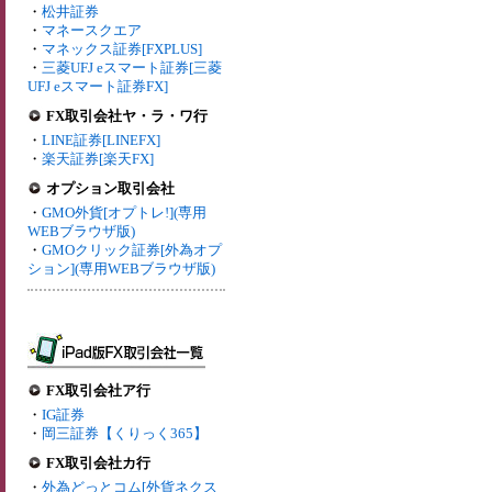
・
松井証券
・
マネースクエア
・
マネックス証券[FXPLUS]
・
三菱UFJ eスマート証券[三菱
UFJ eスマート証券FX]
FX取引会社ヤ・ラ・ワ行
・
LINE証券[LINEFX]
・
楽天証券[楽天FX]
オプション取引会社
・
GMO外貨[オプトレ!](専用
WEBブラウザ版)
・
GMOクリック証券[外為オプ
ション](専用WEBブラウザ版)
FX取引会社ア行
・
IG証券
・
岡三証券【くりっく365】
FX取引会社カ行
・
外為どっとコム[外貨ネクス