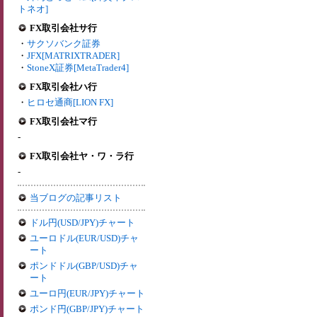
トネオ]
FX取引会社サ行
・
サクソバンク証券
・
JFX[MATRIXTRADER]
・
StoneX証券[MetaTrader4]
FX取引会社ハ行
・
ヒロセ通商[LION FX]
FX取引会社マ行
-
FX取引会社ヤ・ワ・ラ行
-
当ブログの記事リスト
ドル円(USD/JPY)チャート
ユーロドル(EUR/USD)チャ
ート
ポンドドル(GBP/USD)チャ
ート
ユーロ円(EUR/JPY)チャート
ポンド円(GBP/JPY)チャート