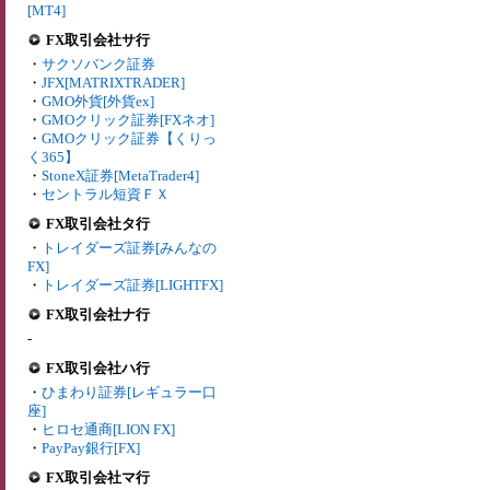
[MT4]
FX取引会社サ行
・
サクソバンク証券
・
JFX[MATRIXTRADER]
・
GMO外貨[外貨ex]
・
GMOクリック証券[FXネオ]
・
GMOクリック証券【くりっ
く365】
・
StoneX証券[MetaTrader4]
・
セントラル短資ＦＸ
FX取引会社タ行
・
トレイダーズ証券[みんなの
FX]
・
トレイダーズ証券[LIGHTFX]
FX取引会社ナ行
-
FX取引会社ハ行
・
ひまわり証券[レギュラー口
座]
・
ヒロセ通商[LION FX]
・
PayPay銀行[FX]
FX取引会社マ行