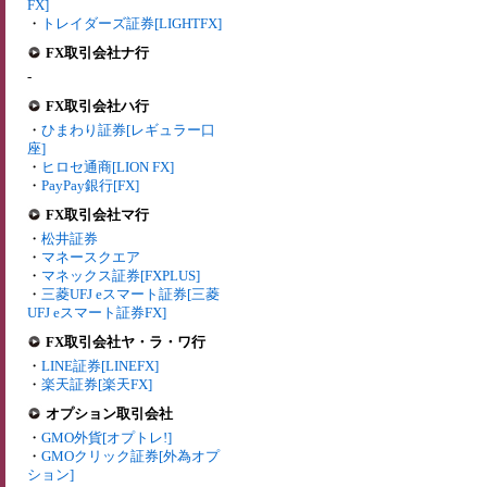
FX]
・
トレイダーズ証券[LIGHTFX]
FX取引会社ナ行
-
FX取引会社ハ行
・
ひまわり証券[レギュラー口
座]
・
ヒロセ通商[LION FX]
・
PayPay銀行[FX]
FX取引会社マ行
・
松井証券
・
マネースクエア
・
マネックス証券[FXPLUS]
・
三菱UFJ eスマート証券[三菱
UFJ eスマート証券FX]
FX取引会社ヤ・ラ・ワ行
・
LINE証券[LINEFX]
・
楽天証券[楽天FX]
オプション取引会社
・
GMO外貨[オプトレ!]
・
GMOクリック証券[外為オプ
ション]