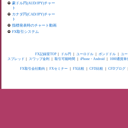
豪ドル円(AUD/JPY)チャー
ト
カナダ円(CAD/JPY)チャー
ト
指標発表時のチャート動画
FX取引システム
FX記録室TOP
｜
ドル円
｜
ユーロドル
｜
ポンドドル
｜
ユー
スプレッド
｜
スワップ金利
｜
取引可能時間
｜
iPhone・Android
｜
1000通貨単
FX取引会社動向
｜
FXセミナー
｜
FX比較
｜
CFD比較
｜
CFDブログ