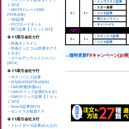
・
インヴァスト証券
く365】
・スター為替
・
SBI FXトレード[SBI
2～
1～
・
コスモ証券
FXTRADE]
・
岡三オンライン
・
SBI証券
・
FXブロードネット
・
サイバーFX
・
岡三証券【くりっく365】
→大証FX
・
マネックス証券
FX取引会社カ行
1～
1～
・
コスモ証券
・
外為オンライン
・
外為どっとコム[外貨ネクス
トネオ]
→
随時更新
FXキャンペーン[お得
・
ゴールデンウェイジャパン
[MT4]
FX取引会社サ行
・
サクソバンク証券
・
JFX[MATRIXTRADER]
・
GMO外貨[外貨ex]
・
GMOクリック証券[FXネオ]
・
GMOクリック証券【くりっ
く365】
・
StoneX証券[MT4]
・
セントラル短資ＦＸ
FX取引会社タ行
・
トレイダーズ証券[みんなの