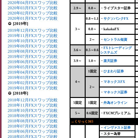
2020年04月FXスワップ比較
2020年03月FXスワップ比較
2.9～
0.8～
・ライブスター証券
2020年02月FXスワップ比較
2020年01月FXスワップ比較
0.8～1.1
・
サクソバンクFX
[2019年]
3～
0.8～
・kakakuFX
2019年12月FXスワップ比較
2019年11月FXスワップ比較
2～
・
セントラル短資
2019年10月FXスワップ比較
2019年09月FXスワップ比較
・
FXトレーディング
3.6～
0.5～0.6
2019年08月FXスワップ比較
システムズ
2019年07月FXスワップ比較
3.9～
1.0～
・
楽天証券
2019年06月FXスワップ比較
2019年05月FXスワップ比較
1固定
・
ひまわり証券
2019年04月FXスワップ比較
2019年03月FXスワップ比較
4～
・
マネックスFX
2019年02月FXスワップ比較
2～
2019年01月FXスワップ比較
・
マネックス証券
[2018年]
2018年12月FXスワップ比較
5固定
1固定
・
外為オンライン
2018年11月FXスワップ比較
2018年10月FXスワップ比較
5～
0.6固定
・FXCMプレミアム
2018年09月FXスワップ比較
2018年08月FXスワップ比較
→くりっく365
+
2018年07月FXスワップ比較
・
インヴァスト証券
2018年06月FXスワップ比較
・スター為替
2018年05月FXスワップ比較