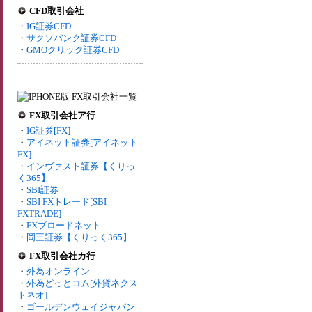
CFD取引会社
・
IG証券CFD
・
サクソバンク証券CFD
・
GMOクリック証券CFD
FX取引会社ア行
・
IG証券[FX]
・
アイネット証券[アイネット
FX]
・
インヴァスト証券【くりっ
く365】
・
SBI証券
・
SBI FXトレード[SBI
FXTRADE]
・
FXブロードネット
・
岡三証券【くりっく365】
FX取引会社カ行
・
外為オンライン
・
外為どっとコム[外貨ネクス
トネオ]
・
ゴールデンウェイジャパン