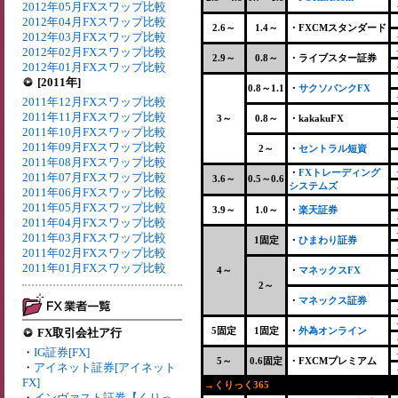
2012年05月FXスワップ比較
2012年04月FXスワップ比較
2.6～
1.4～
・FXCMスタンダード
2012年03月FXスワップ比較
2012年02月FXスワップ比較
2.9～
0.8～
・ライブスター証券
2012年01月FXスワップ比較
[2011年]
0.8～1.1
・
サクソバンクFX
2011年12月FXスワップ比較
2011年11月FXスワップ比較
3～
0.8～
・kakakuFX
2011年10月FXスワップ比較
2011年09月FXスワップ比較
2～
・
セントラル短資
2011年08月FXスワップ比較
・
FXトレーディング
2011年07月FXスワップ比較
3.6～
0.5～0.6
システムズ
2011年06月FXスワップ比較
2011年05月FXスワップ比較
3.9～
1.0～
・
楽天証券
2011年04月FXスワップ比較
2011年03月FXスワップ比較
1固定
・
ひまわり証券
2011年02月FXスワップ比較
2011年01月FXスワップ比較
4～
・
マネックスFX
2～
・
マネックス証券
5固定
1固定
・
外為オンライン
FX取引会社ア行
・
IG証券[FX]
5～
0.6固定
・FXCMプレミアム
・
アイネット証券[アイネット
FX]
→くりっく365
+
・
インヴァスト証券【くりっ