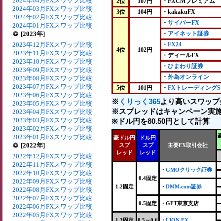
2024年04月FXスワップ比較
2位
107円
・FXCMプレミアム
2024年03月FXスワップ比較
3位
104円
・kakakuFX
2024年02月FXスワップ比較
・
サイバーFX
2024年01月FXスワップ比較
[2023年]
・
アイネット証券
2023年12月FXスワップ比較
・
FX24
4位
102円
2023年11月FXスワップ比較
・ディールFX
2023年10月FXスワップ比較
・
ひまわり証券
2023年09月FXスワップ比較
・
外為オンライン
2023年08月FXスワップ比較
2023年07月FXスワップ比較
5位
101円
・
FXトレーディングS
2023年06月FXスワップ比較
※
くりっく365
より高いスワップ
2023年05月FXスワップ比較
※スプレッドはキャンペーン実施
2023年04月FXスワップ比較
2023年03月FXスワップ比較
※ドル円を80.50円として計算
2023年02月FXスワップ比較
2023年01月FXスワップ比較
豪ドル円
ドル円
[2022年]
スプ
スプ
主要FX取引会社
レッド
レッド
2022年12月FXスワップ比較
2022年11月FXスワップ比較
・
GMOクリック証券
2022年10月FXスワップ比較
0.4固定
2022年09月FXスワップ比較
1.2固定
・
DMM.com証券
2022年08月FXスワップ比較
2022年07月FXスワップ比較
0.5固定
・GFT東京支店
2022年06月FXスワップ比較
2022年05月FXスワップ比較
1.3固定
0.5～0.6
・
LION FX