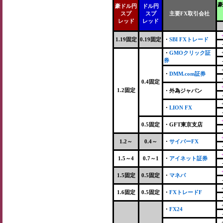
豪
豪ドル円
ドル円
スプ
スプ
主要FX取引会社
レッド
レッド
1.19固定
0.19固定
・
SBI FXトレード
・
GMOクリック証
券
・
DMM.com証券
0.4固定
1.2固定
・外為ジャパン
・
LION FX
0.5固定
・GFT東京支店
1.2～
0.4～
・
サイバーFX
1.5～4
0.7～1
・
アイネット証券
1.5固定
0.5固定
・
マネパ
1.6固定
0.5固定
・
FXトレードF
・
FX24