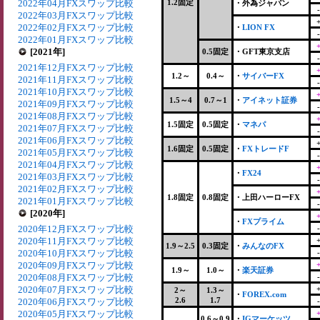
2022年04月FXスワップ比較
1.2固定
・外為ジャパン
2022年03月FXスワップ比較
2022年02月FXスワップ比較
・
LION FX
2022年01月FXスワップ比較
[2021年]
0.5固定
・GFT東京支店
2021年12月FXスワップ比較
1.2～
0.4～
・
サイバーFX
2021年11月FXスワップ比較
2021年10月FXスワップ比較
1.5～4
0.7～1
・
アイネット証券
2021年09月FXスワップ比較
2021年08月FXスワップ比較
1.5固定
0.5固定
・
マネパ
2021年07月FXスワップ比較
2021年06月FXスワップ比較
1.6固定
0.5固定
・
FXトレードF
2021年05月FXスワップ比較
2021年04月FXスワップ比較
・
FX24
2021年03月FXスワップ比較
2021年02月FXスワップ比較
1.8固定
0.8固定
・上田ハーローFX
2021年01月FXスワップ比較
[2020年]
・
FXプライム
2020年12月FXスワップ比較
2020年11月FXスワップ比較
1.9～2.5
0.3固定
・
みんなのFX
2020年10月FXスワップ比較
2020年09月FXスワップ比較
1.9～
1.0～
・
楽天証券
2020年08月FXスワップ比較
2020年07月FXスワップ比較
2～
1.3～
・
FOREX.com
2.6
1.7
2020年06月FXスワップ比較
2020年05月FXスワップ比較
0.6～0.9
・
IGマーケッツ