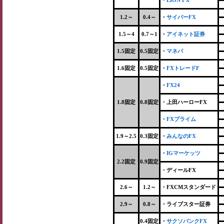
・
LION FX
1.2～
0.4～
・
サイバーFX
1.5～4
0.7～1
・
アイネット証券
1.5固定
0.5固定
・
マネパ
1.6固定
0.5固定
・
FXトレードF
・
FX24
1.8固定
0.8固定
・上田ハーローFX
・
FXプライム
1.9～2.5
0.3固定
・
みんなのFX
・
IGマーケッツ
2.2固定
0.9固定
・ディールFX
2.6～
1.2～
・FXCMスタンダード
2.9～
0.8～
・ライブスター証券
0.4固定
・
サクソバンクFX