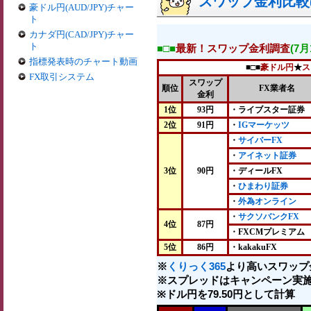
スワップ金利比較(2
豪ドル円(AUD/JPY)チャー
ト
カナダ円(CAD/JPY)チャー
ト
■□■
最新！スワップ金利調査
(7
指標発表時のチャート動画
■□■
豪ドル円
★
ス
FX取引システム
スワップ
順位
FX業者名
金利
1位
93円
・ライブスター証券
2位
91円
・
IGマーケッツ
・
サイバーFX
・
アイネット証券
3位
90円
・ディールFX
・
ひまわり証券
・
外為オンライン
・
サクソバンクFX
4位
87円
・FXCMプレミアム
5位
86円
・kakakuFX
※
くりっく365
より高いスワップ
※スプレッドはキャンペーン実施
※ドル円を79.50円として計算