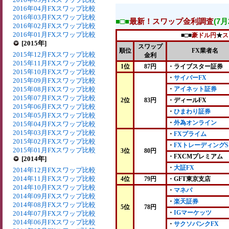
2016年04月FXスワップ比較
2016年03月FXスワップ比較
■□■
最新！スワップ金利調査
(7
2016年02月FXスワップ比較
2016年01月FXスワップ比較
■□■
豪ドル円
★
ス
[2015年]
スワップ
順位
FX業者名
2015年12月FXスワップ比較
金利
2015年11月FXスワップ比較
1位
87円
・ライブスター証券
2015年10月FXスワップ比較
・
サイバーFX
2015年09月FXスワップ比較
2015年08月FXスワップ比較
・
アイネット証券
2015年07月FXスワップ比較
2位
83円
・ディールFX
2015年06月FXスワップ比較
・
ひまわり証券
2015年05月FXスワップ比較
・
外為オンライン
2015年04月FXスワップ比較
2015年03月FXスワップ比較
・
FXプライム
2015年02月FXスワップ比較
・
FXトレーディングS
2015年01月FXスワップ比較
3位
80円
・FXCMプレミアム
[2014年]
・
大証FX
2014年12月FXスワップ比較
2014年11月FXスワップ比較
4位
79円
・GFT東京支店
2014年10月FXスワップ比較
・
マネパ
2014年09月FXスワップ比較
・
楽天証券
2014年08月FXスワップ比較
5位
78円
・
IGマーケッツ
2014年07月FXスワップ比較
2014年06月FXスワップ比較
・
サクソバンクFX