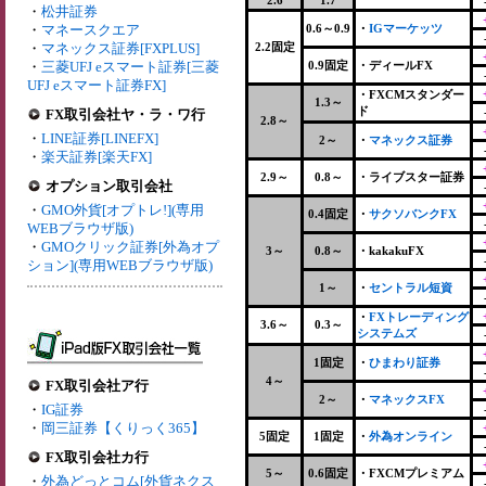
2.6
1.7
・
松井証券
・
マネースクエア
0.6～0.9
・
IGマーケッツ
・
マネックス証券[FXPLUS]
2.2固定
・
三菱UFJ eスマート証券[三菱
0.9固定
・ディールFX
UFJ eスマート証券FX]
・FXCMスタンダー
1.3～
ド
FX取引会社ヤ・ラ・ワ行
2.8～
・
LINE証券[LINEFX]
2～
・
マネックス証券
・
楽天証券[楽天FX]
2.9～
0.8～
・ライブスター証券
オプション取引会社
・
GMO外貨[オプトレ!](専用
0.4固定
・
サクソバンクFX
WEBブラウザ版)
・
GMOクリック証券[外為オプ
3～
0.8～
・kakakuFX
ション](専用WEBブラウザ版)
1～
・
セントラル短資
・
FXトレーディング
3.6～
0.3～
システムズ
1固定
・
ひまわり証券
4～
FX取引会社ア行
2～
・
マネックスFX
・
IG証券
・
岡三証券【くりっく365】
5固定
1固定
・
外為オンライン
FX取引会社カ行
5～
0.6固定
・FXCMプレミアム
・
外為どっとコム[外貨ネクス