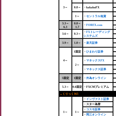
3～
0.8～
・kakakuFX
1～
・
セントラル短資
3.3～
0.8～
・
FOREX.com
6.3
1.7
・
FXトレーディング
3.6～
0.3～
システムズ
3.9～
1.0～
・
楽天証券
1固定
・
ひまわり証券
4～
・
マネックスFX
2～
・
マネックス証券
5固定
1固定
・
外為オンライン
5.3～
0.6固定
・FXCMプレミアム
→くりっく365
+
・
インヴァスト証券
・スター為替
・
コスモ証券
1～
1～
・
岡三オンライン