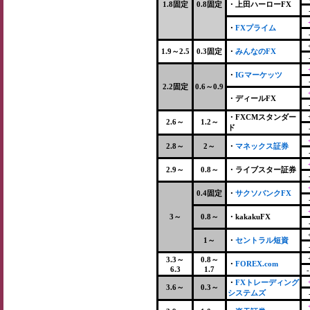
1.8固定
0.8固定
・上田ハーローFX
・
FXプライム
1.9～2.5
0.3固定
・
みんなのFX
・
IGマーケッツ
2.2固定
0.6～0.9
・ディールFX
・FXCMスタンダー
2.6～
1.2～
ド
2.8～
2～
・
マネックス証券
2.9～
0.8～
・ライブスター証券
0.4固定
・
サクソバンクFX
3～
0.8～
・kakakuFX
1～
・
セントラル短資
3.3～
0.8～
・
FOREX.com
6.3
1.7
-
・
FXトレーディング
3.6～
0.3～
システムズ