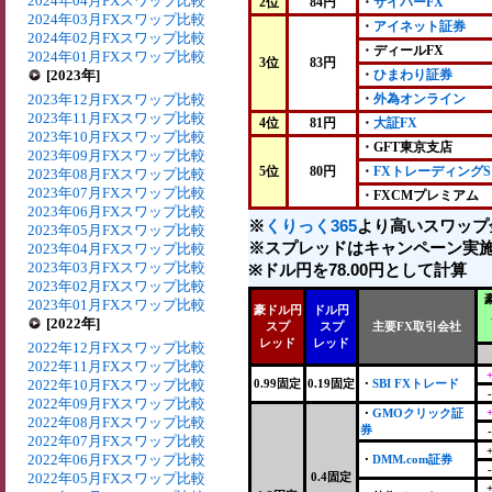
2024年04月FXスワップ比較
2位
84円
・
サイバーFX
2024年03月FXスワップ比較
・
アイネット証券
2024年02月FXスワップ比較
・ディールFX
2024年01月FXスワップ比較
3位
83円
[2023年]
・
ひまわり証券
2023年12月FXスワップ比較
・
外為オンライン
2023年11月FXスワップ比較
4位
81円
・
大証FX
2023年10月FXスワップ比較
・GFT東京支店
2023年09月FXスワップ比較
5位
80円
・
FXトレーディングS
2023年08月FXスワップ比較
2023年07月FXスワップ比較
・FXCMプレミアム
2023年06月FXスワップ比較
※
くりっく365
より高いスワップ
2023年05月FXスワップ比較
※スプレッドはキャンペーン実施
2023年04月FXスワップ比較
2023年03月FXスワップ比較
※ドル円を78.00円として計算
2023年02月FXスワップ比較
2023年01月FXスワップ比較
豪ドル円
ドル円
[2022年]
スプ
スプ
主要FX取引会社
レッド
レッド
2022年12月FXスワップ比較
2022年11月FXスワップ比較
2022年10月FXスワップ比較
0.99固定
0.19固定
・
SBI FXトレード
2022年09月FXスワップ比較
・
GMOクリック証
2022年08月FXスワップ比較
券
2022年07月FXスワップ比較
2022年06月FXスワップ比較
・
DMM.com証券
2022年05月FXスワップ比較
0.4固定