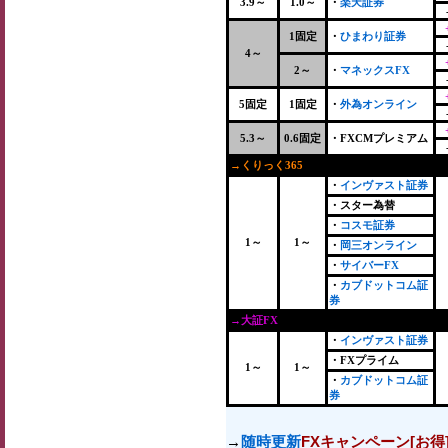
3.9～
1.0～
・
楽天証券
1固定
・
ひまわり証券
4～
2～
・
マネックスFX
5固定
1固定
・
外為オンライン
5.3～
0.6固定
・FXCMプレミアム
→くりっく365
+
・
インヴァスト証券
・スター為替
・
コスモ証券
1～
1～
・
岡三オンライン
・
サイバーFX
・
カブドットコム証
券
→大証FX
・
インヴァスト証券
・FXプライム
1～
1～
・
カブドットコム証
券
→
随時更新
FXキャンペーン[お得