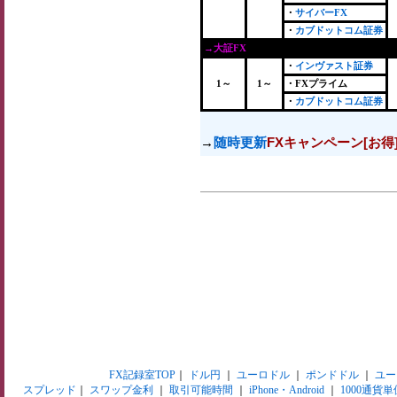
・
サイバーFX
・
カブドットコム証券
→大証FX
・
インヴァスト証券
1～
1～
・FXプライム
・
カブドットコム証券
→
随時更新
FXキャンペーン[お得
FX記録室TOP
｜
ドル円
｜
ユーロドル
｜
ポンドドル
｜
ユー
スプレッド
｜
スワップ金利
｜
取引可能時間
｜
iPhone・Android
｜
1000通貨単