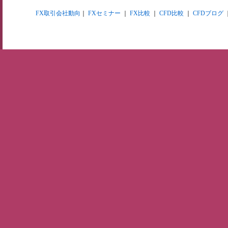
FX取引会社動向
｜
FXセミナー
｜
FX比較
｜
CFD比較
｜
CFDブログ