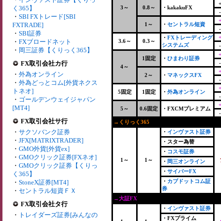
く365】
3～
0.8～
・kakakuFX
・
SBI FXトレード[SBI
FXTRADE]
1～
・
セントラル短資
・
SBI証券
・
FXトレーディング
・
FXブロードネット
3.6～
0.3～
システムズ
・
岡三証券【くりっく365】
1固定
・
ひまわり証券
FX取引会社カ行
4～
・
外為オンライン
2～
・
マネックスFX
・
外為どっとコム[外貨ネクス
トネオ]
5固定
1固定
・
外為オンライン
・
ゴールデンウェイジャパン
[MT4]
5～
0.6固定
・FXCMプレミアム
FX取引会社サ行
→くりっく365
+
・
サクソバンク証券
・
インヴァスト証券
・
JFX[MATRIXTRADER]
・スター為替
・
GMO外貨[外貨ex]
・
コスモ証券
・
GMOクリック証券[FXネオ]
1～
1～
・
岡三オンライン
・
GMOクリック証券【くりっ
・
サイバーFX
く365】
・
カブドットコム証
・
StoneX証券[MT4]
券
・
セントラル短資ＦＸ
→大証FX
FX取引会社タ行
・
インヴァスト証券
・
トレイダーズ証券[みんなの
・FXプライム