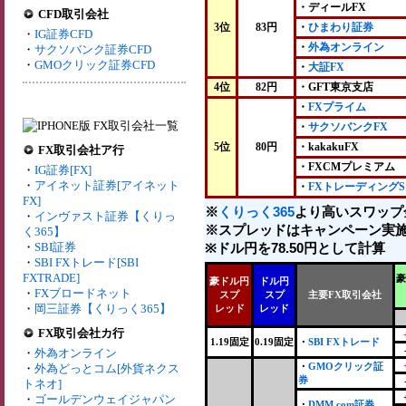
・ディールFX
CFD取引会社
3位
83円
・
ひまわり証券
・
IG証券CFD
・
外為オンライン
・
サクソバンク証券CFD
・
GMOクリック証券CFD
・
大証FX
4位
82円
・GFT東京支店
・
FXプライム
・
サクソバンクFX
5位
80円
・kakakuFX
FX取引会社ア行
・FXCMプレミアム
・
IG証券[FX]
・
アイネット証券[アイネット
・
FXトレーディングS
FX]
※
くりっく365
より高いスワップ
・
インヴァスト証券【くりっ
※スプレッドはキャンペーン実施
く365】
・
SBI証券
※ドル円を78.50円として計算
・
SBI FXトレード[SBI
FXTRADE]
豪
豪ドル円
ドル円
・
FXブロードネット
スプ
スプ
主要FX取引会社
・
岡三証券【くりっく365】
レッド
レッド
FX取引会社カ行
1.19固定
0.19固定
・
SBI FXトレード
・
外為オンライン
・
GMOクリック証
・
外為どっとコム[外貨ネクス
券
トネオ]
・
ゴールデンウェイジャパン
・
DMM.com証券