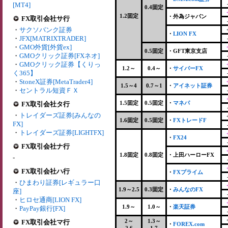
[MT4]
0.4固定
1.2固定
・外為ジャパン
FX取引会社サ行
・
サクソバンク証券
・
LION FX
・
JFX[MATRIXTRADER]
・
GMO外貨[外貨ex]
0.5固定
・GFT東京支店
・
GMOクリック証券[FXネオ]
・
GMOクリック証券【くりっ
1.2～
0.4～
・
サイバーFX
く365】
・
StoneX証券[MetaTrader4]
1.5～4
0.7～1
・
アイネット証券
・
セントラル短資ＦＸ
1.5固定
0.5固定
・
マネパ
FX取引会社タ行
・
トレイダーズ証券[みんなの
1.6固定
0.5固定
・
FXトレードF
FX]
・
トレイダーズ証券[LIGHTFX]
・
FX24
FX取引会社ナ行
1.8固定
0.8固定
・上田ハーローFX
-
FX取引会社ハ行
・
FXプライム
・
ひまわり証券[レギュラー口
1.9～2.5
0.3固定
・
みんなのFX
座]
・
ヒロセ通商[LION FX]
1.9～
1.0～
・
楽天証券
・
PayPay銀行[FX]
2～
1.3～
FX取引会社マ行
・
FOREX.com