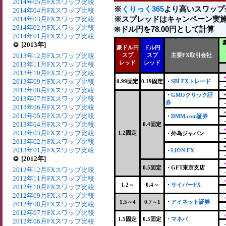
2014年05月FXスワップ比較
※
くりっく365
より高いスワップ
2014年04月FXスワップ比較
※スプレッドはキャンペーン実施
2014年03月FXスワップ比較
2014年02月FXスワップ比較
※ドル円を78.00円として計算
2014年01月FXスワップ比較
[2013年]
豪ドル円
ドル円
2013年12月FXスワップ比較
スプ
スプ
主要FX取引会社
レッド
レッド
2013年11月FXスワップ比較
2013年10月FXスワップ比較
2013年09月FXスワップ比較
0.99固定
0.19固定
・
SBI FXトレード
2013年08月FXスワップ比較
・
GMOクリック証
2013年07月FXスワップ比較
券
2013年06月FXスワップ比較
2013年05月FXスワップ比較
・
DMM.com証券
2013年04月FXスワップ比較
0.4固定
2013年03月FXスワップ比較
1.2固定
・外為ジャパン
2013年02月FXスワップ比較
2013年01月FXスワップ比較
・
LION FX
[2012年]
0.5固定
・GFT東京支店
2012年12月FXスワップ比較
2012年11月FXスワップ比較
1.2～
0.4～
・
サイバーFX
2012年10月FXスワップ比較
2012年09月FXスワップ比較
1.5～4
0.7～1
・
アイネット証券
2012年08月FXスワップ比較
2012年07月FXスワップ比較
1.5固定
0.5固定
・
マネパ
2012年06月FXスワップ比較