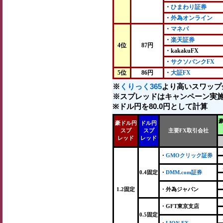
・
ひまわり証券
・
外為オンライン
・
マネパ
・
楽天証券
4位
87円
・kakakuFX
・
サクソバンクFX
5位
86円
・
大証FX
※
くりっく365
より高いスワップ
※スプレッドはキャンペーン実施
※ドル円を80.0円として計算
豪ドル円
ドル円
スプ
スプ
主要FX取引会社
レッド
レッド
・
GMOクリック証券
0.4固定
・
DMM.com証券
1.2固定
・外為ジャパン
・GFT東京支店
0.5固定