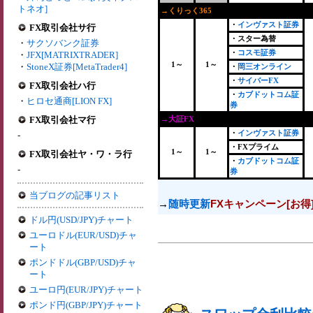
トネオ]
→くりっく365
+
・
インヴァスト証券
FX取引会社サ行
・スター為替
・
サクソバンク証券
・
コスモ証券
・
JFX[MATRIXTRADER]
1～
1～
・
StoneX証券[MetaTrader4]
・
岡三オンライン
・
サイバーFX
FX取引会社ハ行
・
カブドットコム証
・
ヒロセ通商[LION FX]
券
FX取引会社マ行
→大証FX
・
インヴァスト証券
-
・FXプライム
1～
1～
FX取引会社ヤ・ワ・ラ行
・
カブドットコム証
-
券
当ブログの記事リスト
→
随時更新
FXキャンペーン[お得
ドル円(USD/JPY)チャート
ユーロドル(EUR/USD)チャ
ート
ポンドドル(GBP/USD)チャ
ート
ユーロ円(EUR/JPY)チャート
ポンド円(GBP/JPY)チャート