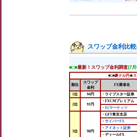
スワップ金利比較(2
■□■
最新！スワップ金利調査
(7
■□■
豪ドル円
★
ス
スワップ
順位
FX業者名
金利
1位
94円
・ライブスター証券
・FXCMプレミアム
2位
91円
・
IGマーケッツ
・GFT東京支店
・
サイバーFX
・
アイネット証券
3位
90円
・ディールFX