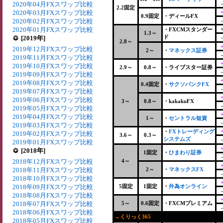
2020年04月FXスワップ比較
2.2固定
2020年03月FXスワップ比較
0.9固定
・ディールFX
2020年02月FXスワップ比較
2020年01月FXスワップ比較
・FXCMスタンダー
1.3～
ド
[2019年]
2.8～
2019年12月FXスワップ比較
2～
・
マネックス証券
2019年11月FXスワップ比較
2019年10月FXスワップ比較
2.9～
0.8～
・ライブスター証券
2019年09月FXスワップ比較
2019年08月FXスワップ比較
0.4固定
・
サクソバンクFX
2019年07月FXスワップ比較
2019年06月FXスワップ比較
3～
0.8～
・kakakuFX
2019年05月FXスワップ比較
2019年04月FXスワップ比較
1～
・
セントラル短資
2019年03月FXスワップ比較
・
FXトレーディング
2019年02月FXスワップ比較
3.6～
0.3～
システムズ
2019年01月FXスワップ比較
[2018年]
1固定
・
ひまわり証券
2018年12月FXスワップ比較
4～
2018年11月FXスワップ比較
2～
・
マネックスFX
2018年10月FXスワップ比較
2018年09月FXスワップ比較
5固定
1固定
・
外為オンライン
2018年08月FXスワップ比較
2018年07月FXスワップ比較
5～
0.6固定
・FXCMプレミアム
2018年06月FXスワップ比較
→くりっく365
+
2018年05月FXスワップ比較