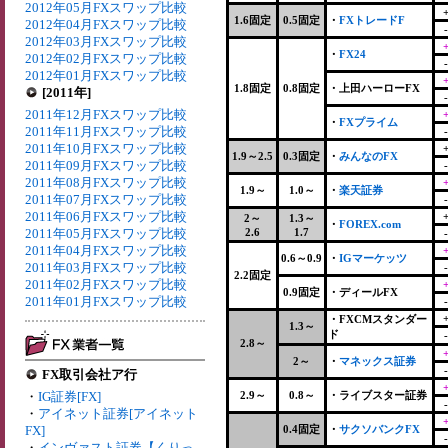
2012年05月FXスワップ比較
1.6固定
0.5固定
・
FXトレードF
2012年04月FXスワップ比較
2012年03月FXスワップ比較
・
FX24
2012年02月FXスワップ比較
2012年01月FXスワップ比較
1.8固定
0.8固定
・上田ハーローFX
[2011年]
2011年12月FXスワップ比較
・
FXプライム
2011年11月FXスワップ比較
2011年10月FXスワップ比較
1.9～2.5
0.3固定
・
みんなのFX
2011年09月FXスワップ比較
2011年08月FXスワップ比較
1.9～
1.0～
・
楽天証券
2011年07月FXスワップ比較
2011年06月FXスワップ比較
2～
1.3～
・
FOREX.com
2011年05月FXスワップ比較
2.6
1.7
2011年04月FXスワップ比較
0.6～0.9
・
IGマーケッツ
2011年03月FXスワップ比較
2.2固定
2011年02月FXスワップ比較
0.9固定
・ディールFX
2011年01月FXスワップ比較
・FXCMスタンダー
1.3～
ド
2.8～
2～
・
マネックス証券
FX取引会社ア行
・
IG証券[FX]
2.9～
0.8～
・ライブスター証券
・
アイネット証券[アイネット
FX]
0.4固定
・
サクソバンクFX
・
インヴァスト証券【くりっ