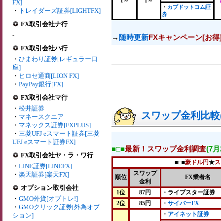
1～
1～
FX]
・
カブドットコム証
・
トレイダーズ証券[LIGHTFX]
券
FX取引会社ナ行
-
→
随時更新
FXキャンペーン[お得
FX取引会社ハ行
・
ひまわり証券[レギュラー口
座]
・
ヒロセ通商[LION FX]
・
PayPay銀行[FX]
FX取引会社マ行
・
松井証券
スワップ金利比較(2
・
マネースクエア
・
マネックス証券[FXPLUS]
・
三菱UFJ eスマート証券[三菱
UFJ eスマート証券FX]
■□■
最新！スワップ金利調査
(7
FX取引会社ヤ・ラ・ワ行
■□■
豪ドル円
★
ス
・
LINE証券[LINEFX]
スワップ
・
楽天証券[楽天FX]
順位
FX業者名
金利
オプション取引会社
1位
87円
・ライブスター証券
・
GMO外貨[オプトレ!]
2位
85円
・
サイバーFX
・
GMOクリック証券[外為オプ
・
アイネット証券
ション]