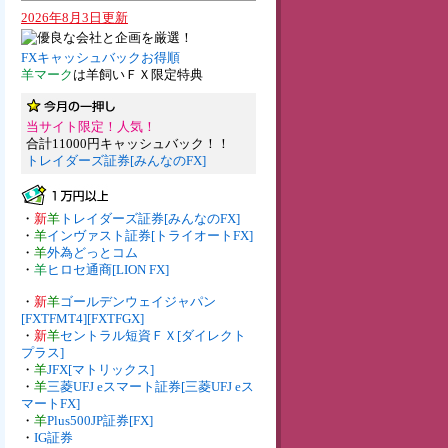
2026年8月3日更新
FXキャッシュバックお得順
羊マーク
は羊飼いＦＸ限定特典
当サイト限定！人気！
合計11000円キャッシュバック！！
トレイダーズ証券[みんなのFX]
・
新
羊
トレイダーズ証券[みんなのFX]
・
羊
インヴァスト証券[トライオートFX]
・
羊
外為どっとコム
・
羊
ヒロセ通商[LION FX]
・
新
羊
ゴールデンウェイジャパン
[FXTFMT4][FXTFGX]
・
新
羊
セントラル短資ＦＸ[ダイレクト
プラス]
・
羊
JFX[マトリックス]
・
羊
三菱UFJ eスマート証券[三菱UFJ eス
マートFX]
・
羊
Plus500JP証券[FX]
・
IG証券