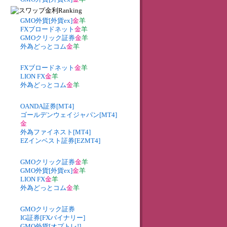
GMO外貨[外貨ex]
金
羊
FXブロードネット
金
羊
GMOクリック証券
金
羊
外為どっとコム
金
羊
FXブロードネット
金
羊
LION FX
金
羊
外為どっとコム
金
羊
OANDA証券[MT4]
ゴールデンウェイジャパン[MT4]
金
外為ファイネスト[MT4]
EZインベスト証券[EZMT4]
GMOクリック証券
金
羊
GMO外貨[外貨ex]
金
羊
LION FX
金
羊
外為どっとコム
金
羊
GMOクリック証券
IG証券[FXバイナリー]
GMO外貨[オプトレ!]