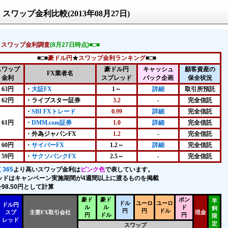
スワップ金利比較(2013年08月27日)
！スワップ金利調査
(8月27日時点)■□■
■□■
豪ドル円
★
スワップ金利ランキング
■□■
スワップ
豪ドル円
キャッシュ
顧客資産の
FX業者名
金利
スプレッド
バック企画
保全状況
63円
・
大証FX
1～
詳細
取引所預託
62円
・ライブスター証券
3.2
-
完全信託
・
SBI FXトレード
0.99
詳細
完全信託
61円
・
DMM.com証券
1.0
詳細
完全信託
・
外為ジャパンFX
1.2
-
完全信託
60円
・
サイバーFX
1.2～
詳細
完全信託
59円
・
サクソバンクFX
2.5～
-
完全信託
365
より高いスワップ金利は
ピンク色
で表しています。
ッドはキャンペーン実施期間が4週間以上に渡るものを掲載
98.50円として計算
豪ド
豪ド
ポン
羊
ドル
ユーロ
ユーロ
ドル円
ル
ル
ド
飼
円
円
ドル
スプ
主要FX取引会社
現金
円
ドル
円
限
レッド
定
スワップ