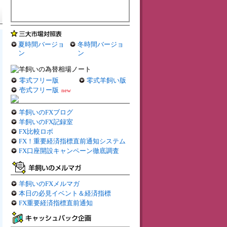
夏時間バージョ
冬時間バージョ
ン
ン
零式フリー版
零式羊飼い版
壱式フリー版
new
羊飼いのFXブログ
羊飼いのFX記録室
FX比較ロボ
FX！重要経済指標直前通知システム
FX口座開設キャンペーン徹底調査
羊飼いのFXメルマガ
本日の必見イベント＆経済指標
FX重要経済指標直前通知