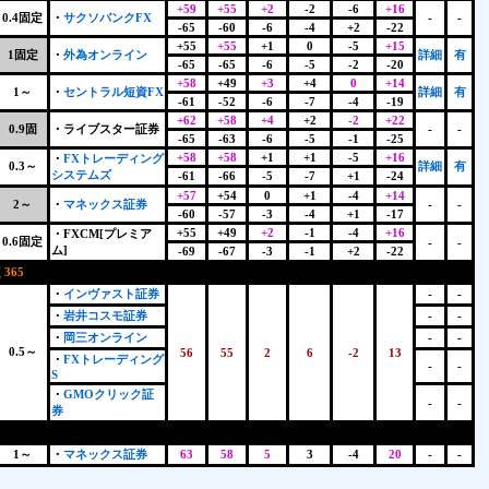
+59
+55
+2
-2
-6
+16
0.4固定
・
サクソバンクFX
-
-
-65
-60
-6
-4
+2
-22
+55
+55
+1
0
-5
+15
1固定
・
外為オンライン
詳細
有
-65
-65
-6
-5
-2
-20
+58
+49
+3
+4
0
+14
1～
・
セントラル短資FX
詳細
有
-61
-52
-6
-7
-4
-19
+62
+58
+4
+2
-2
+22
0.9固
・ライブスター証券
-
-
-65
-63
-6
-5
-1
-25
+58
+58
+1
+1
-5
+16
・
FXトレーディング
0.3～
詳細
有
システムズ
-61
-66
-5
-7
+1
-24
+57
+54
0
+1
-4
+14
2～
・
マネックス証券
-
-
-60
-57
-3
-4
+1
-17
+55
+49
+2
-1
-4
+16
・FXCM[プレミア
0.6固定
-
-
ム]
-69
-67
-3
-1
+2
-22
365
+
・
インヴァスト証券
-
-
・
岩井コスモ証券
-
-
・
岡三オンライン
-
-
0.5～
56
55
2
6
-2
13
・
FXトレーディング
-
-
S
・
GMOクリック証
-
-
券
1～
・
マネックス証券
63
58
5
3
-4
20
-
-