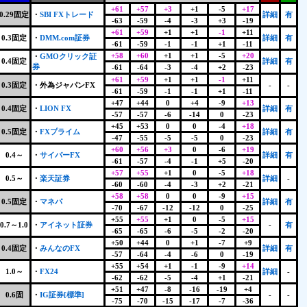
+61
+57
+3
+1
-5
+17
0.29固定
・
SBI FXトレード
詳細
有
-63
-59
-4
-3
+3
-19
+61
+59
+1
+1
-1
+11
0.3固定
・
DMM.com証券
詳細
有
-61
-59
-1
-1
+1
-11
+58
+60
+1
+1
-5
+20
・
GMOクリック証
0.4固定
詳細
有
券
-61
-64
-3
-4
+2
-23
+61
+59
+1
+1
-1
+11
0.3固定
・
外為ジャパンFX
-
-
-61
-59
-1
-1
+1
-11
+47
+44
0
+4
-9
+13
0.4固定
・
LION FX
詳細
有
-57
-57
-6
-14
0
-23
+45
+53
0
0
-4
+18
0.5固定
・
FXプライム
詳細
有
-47
-55
-5
-5
0
-23
+60
+56
+3
0
-6
+19
0.4～
・
サイバーFX
詳細
有
-61
-57
-4
-1
+5
-20
+57
+55
+1
0
-5
+18
0.5～
・
楽天証券
詳細
-
-60
-60
-4
-3
+2
-21
+58
+58
0
0
-9
+15
0.5固定
・
マネパ
詳細
有
-70
-67
-12
-12
0
-25
+55
+55
+1
0
-5
+15
0.7～1.0
・
アイネット証券
-
有
-65
-65
-6
-5
-2
-20
+50
+44
0
+1
-7
+9
0.4固定
・
みんなのFX
詳細
有
-57
-64
-4
-6
0
-19
+55
+54
+1
-1
-9
+14
1.0～
・
FX24
詳細
-
-62
-62
-5
-4
+1
-21
+51
+47
-8
-16
-19
+4
0.6固
・
IG証券[標準]
-
-
-75
-70
-15
-17
-7
-36