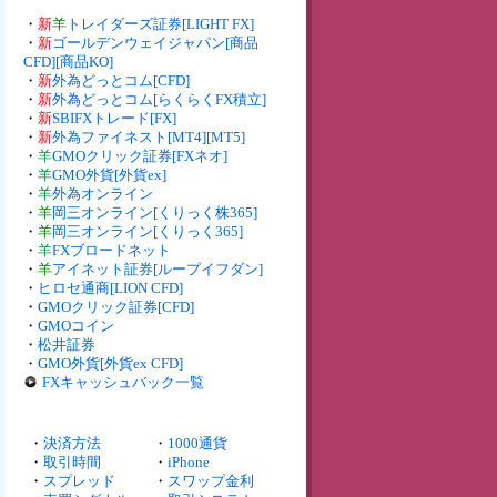
・
新
羊
トレイダーズ証券[LIGHT FX]
・
新
ゴールデンウェイジャパン[商品
CFD][商品KO]
・
新
外為どっとコム[CFD]
・
新
外為どっとコム[らくらくFX積立]
・
新
SBIFXトレード[FX]
・
新
外為ファイネスト[MT4][MT5]
・
羊
GMOクリック証券[FXネオ]
・
羊
GMO外貨[外貨ex]
・
羊
外為オンライン
・
羊
岡三オンライン[くりっく株365]
・
羊
岡三オンライン[くりっく365]
・
羊
FXブロードネット
・
羊
アイネット証券[ループイフダン]
・
ヒロセ通商[LION CFD]
・
GMOクリック証券[CFD]
・
GMOコイン
・
松井証券
・
GMO外貨[外貨ex CFD]
FXキャッシュバック一覧
・
決済方法
・
1000通貨
・
取引時間
・
iPhone
・
スプレッド
・
スワップ金利