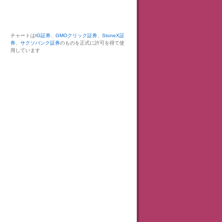
チャートは
IG証券
、
GMOクリック証券
、
StoneX証
券
、
サクソバンク証券
のものを正式に許可を得て使
用しています