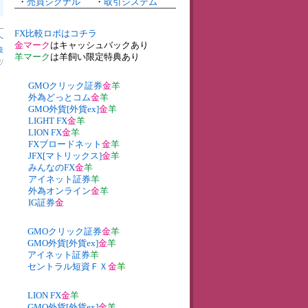
・
売買シグナル
・
取引システム
FX比較ロボはコチラ
へ
金マーク
はキャッシュバックあり
較
羊マーク
は羊飼い限定特典あり
較
/
GMOクリック証券
金
羊
外為どっとコム
金
羊
GMO外貨[外貨ex]
金
羊
LIGHT FX
金
羊
LION FX
金
羊
FXブロードネット
金
羊
JFX[マトリックス]
金
羊
みんなのFX
金
羊
アイネット証券
羊
外為オンライン
金
羊
IG証券
金
GMOクリック証券
金
羊
GMO外貨[外貨ex]
金
羊
アイネット証券
羊
セントラル短資ＦＸ
金
羊
LION FX
金
羊
GMO外貨[外貨ex]
金
羊