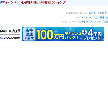
新
FXキャンペーン[お得]＆[凄い]＆[有利]ランキング
2013/08/27 16:17|
FXURL
| ▲
画面上
TOP：
FXスワップ金利徹底比
カテゴリー：
2013年08月FXスワップ比