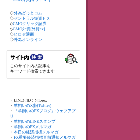
◇
外為どっとコム
◇
セントラル短資ＦＸ
◇
GMOクリック証券
◇
GMO外貨[外貨ex]
◇
ヒロセ通商
◇
外為オンライン
このサイト内の記事を
キーワード検索できます
・LINE@ID：@forex
・
羊飼いのX(旧Twitter)
・
『羊飼いのFXブログ』ウェブアプ
リ
・
羊飼いのLINEスタンプ
・
羊飼いのFXメルマガ
・
本日の経済指標メルマガ
・
FX重要経済指標直前通知メルマガ