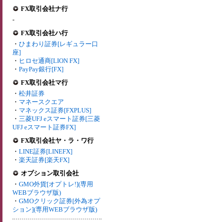
FX取引会社ナ行
-
FX取引会社ハ行
・
ひまわり証券[レギュラー口
座]
・
ヒロセ通商[LION FX]
・
PayPay銀行[FX]
FX取引会社マ行
・
松井証券
・
マネースクエア
・
マネックス証券[FXPLUS]
・
三菱UFJ eスマート証券[三菱
UFJ eスマート証券FX]
FX取引会社ヤ・ラ・ワ行
・
LINE証券[LINEFX]
・
楽天証券[楽天FX]
オプション取引会社
・
GMO外貨[オプトレ!](専用
WEBブラウザ版)
・
GMOクリック証券[外為オプ
ション](専用WEBブラウザ版)