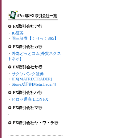
FX取引会社ア行
・
IG証券
・
岡三証券【くりっく365】
FX取引会社カ行
・
外為どっとコム[外貨ネクス
トネオ]
FX取引会社サ行
・
サクソバンク証券
・
JFX[MATRIXTRADER]
・
StoneX証券[MetaTrader4]
FX取引会社ハ行
・
ヒロセ通商[LION FX]
FX取引会社マ行
-
FX取引会社ヤ・ワ・ラ行
-