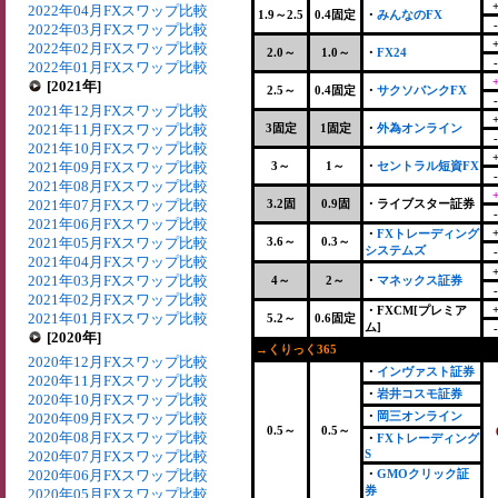
2022年04月FXスワップ比較
1.9～2.5
0.4固定
・
みんなのFX
2022年03月FXスワップ比較
2022年02月FXスワップ比較
2.0～
1.0～
・
FX24
2022年01月FXスワップ比較
[2021年]
2.5～
0.4固定
・
サクソバンクFX
2021年12月FXスワップ比較
2021年11月FXスワップ比較
3固定
1固定
・
外為オンライン
2021年10月FXスワップ比較
2021年09月FXスワップ比較
3～
1～
・
セントラル短資FX
2021年08月FXスワップ比較
2021年07月FXスワップ比較
3.2固
0.9固
・ライブスター証券
2021年06月FXスワップ比較
・
FXトレーディング
2021年05月FXスワップ比較
3.6～
0.3～
システムズ
2021年04月FXスワップ比較
2021年03月FXスワップ比較
4～
2～
・
マネックス証券
2021年02月FXスワップ比較
・FXCM[プレミア
2021年01月FXスワップ比較
5.2～
0.6固定
ム]
[2020年]
→くりっく365
+
2020年12月FXスワップ比較
・
インヴァスト証券
2020年11月FXスワップ比較
・
岩井コスモ証券
2020年10月FXスワップ比較
・
岡三オンライン
2020年09月FXスワップ比較
0.5～
0.5～
2020年08月FXスワップ比較
・
FXトレーディング
S
2020年07月FXスワップ比較
2020年06月FXスワップ比較
・
GMOクリック証
券
2020年05月FXスワップ比較