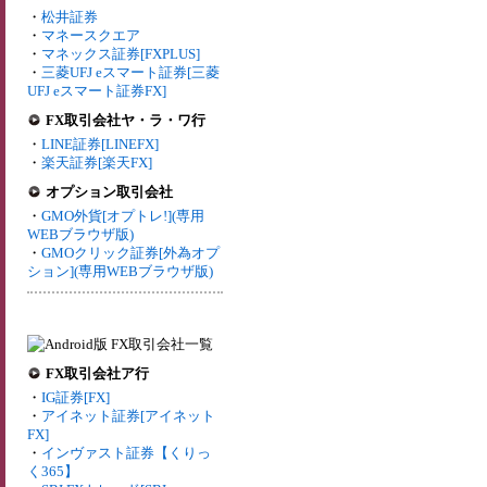
・
松井証券
・
マネースクエア
・
マネックス証券[FXPLUS]
・
三菱UFJ eスマート証券[三菱
UFJ eスマート証券FX]
FX取引会社ヤ・ラ・ワ行
・
LINE証券[LINEFX]
・
楽天証券[楽天FX]
オプション取引会社
・
GMO外貨[オプトレ!](専用
WEBブラウザ版)
・
GMOクリック証券[外為オプ
ション](専用WEBブラウザ版)
FX取引会社ア行
・
IG証券[FX]
・
アイネット証券[アイネット
FX]
・
インヴァスト証券【くりっ
く365】