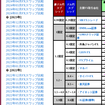
2024年04月FXスワップ比較
豪ドル円
ドル円
2024年03月FXスワップ比較
スプ
スプ
主要FX取引会社
2024年02月FXスワップ比較
レッド
レッド
2024年01月FXスワップ比較
[2023年]
0.99固定
0.29固定
・
SBI FXトレード
2023年12月FXスワップ比較
2023年11月FXスワップ比較
0.3固定
・
DMM.com証券
2023年10月FXスワップ比較
1固定
2023年09月FXスワップ比較
・
GMOクリック証
0.4固定
2023年08月FXスワップ比較
券
2023年07月FXスワップ比較
0.3固定
・
外為ジャパンFX
2023年06月FXスワップ比較
2023年05月FXスワップ比較
0.4固定
・
LION FX
2023年04月FXスワップ比較
1.2固定
2023年03月FXスワップ比較
0.5固定
・
FXプライム
2023年02月FXスワップ比較
2023年01月FXスワップ比較
0.5固定
・
マネパ
[2022年]
2022年12月FXスワップ比較
0.4～
・
サイバーFX
2022年11月FXスワップ比較
1.2～
2022年10月FXスワップ比較
0.5～
・
楽天証券
2022年09月FXスワップ比較
2022年08月FXスワップ比較
1.5～4.0
0.7～1.0
・
アイネット証券
2022年07月FXスワップ比較
2022年06月FXスワップ比較
1.9固
0.6固
・
IG証券[標準]
2022年05月FXスワップ比較