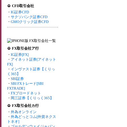
CFD取引会社
・
IG証券CFD
・
サクソバンク証券CFD
・
GMOクリック証券CFD
FX取引会社ア行
・
IG証券[FX]
・
アイネット証券[アイネット
FX]
・
インヴァスト証券【くりっ
く365】
・
SBI証券
・
SBI FXトレード[SBI
FXTRADE]
・
FXブロードネット
・
岡三証券【くりっく365】
FX取引会社カ行
・
外為オンライン
・
外為どっとコム[外貨ネクス
トネオ]
・
ゴールデンウェイジャパン