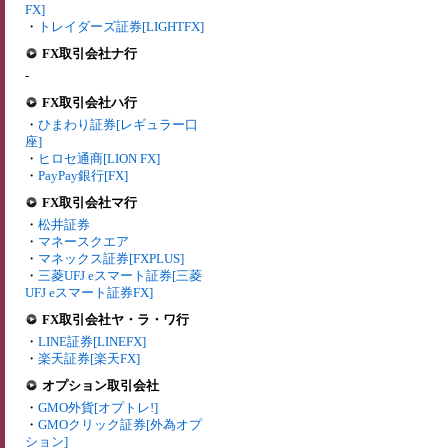
FX]
・
トレイダーズ証券[LIGHTFX]
FX取引会社ナ行
-
FX取引会社ハ行
・
ひまわり証券[レギュラー口
座]
・
ヒロセ通商[LION FX]
・
PayPay銀行[FX]
FX取引会社マ行
・
松井証券
・
マネースクエア
・
マネックス証券[FXPLUS]
・
三菱UFJ eスマート証券[三菱
UFJ eスマート証券FX]
FX取引会社ヤ・ラ・ワ行
・
LINE証券[LINEFX]
・
楽天証券[楽天FX]
オプション取引会社
・
GMO外貨[オプトレ!]
・
GMOクリック証券[外為オプ
ション]