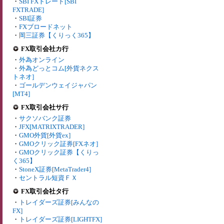
・
SBI FXトレード[SBI
FXTRADE]
・
SBI証券
・
FXブロードネット
・
岡三証券【くりっく365】
FX取引会社カ行
・
外為オンライン
・
外為どっとコム[外貨ネクス
トネオ]
・
ゴールデンウェイジャパン
[MT4]
FX取引会社サ行
・
サクソバンク証券
・
JFX[MATRIXTRADER]
・
GMO外貨[外貨ex]
・
GMOクリック証券[FXネオ]
・
GMOクリック証券【くりっ
く365】
・
StoneX証券[MetaTrader4]
・
セントラル短資ＦＸ
FX取引会社タ行
・
トレイダーズ証券[みんなの
FX]
・
トレイダーズ証券[LIGHTFX]