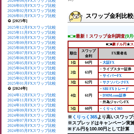
2026年04月FXスワップ比較
2026年03月FXスワップ比較
2026年02月FXスワップ比較
スワップ金利比較(2
2026年01月FXスワップ比較
[2025年]
2025年12月FXスワップ比較
2025年11月FXスワップ比較
■□■
最新！スワップ金利調査
(9
2025年10月FXスワップ比較
2025年09月FXスワップ比較
■□■
豪ドル円
★
ス
2025年08月FXスワップ比較
スワップ
2025年07月FXスワップ比較
順位
FX業者名
金利
2025年06月FXスワップ比較
1位
64円
・
大証FX
2025年05月FXスワップ比較
2025年04月FXスワップ比較
・ライブスター証券
2位
63円
2025年03月FXスワップ比較
・
サイバーFX
2025年02月FXスワップ比較
3位
62円
・
サクソバンクFX
2025年01月FXスワップ比較
[2024年]
・
SBI FXトレード
2024年12月FXスワップ比較
4位
61円
・
DMM.com証券
2024年11月FXスワップ比較
・
外為ジャパンFX
2024年10月FXスワップ比較
5位
60円
・
くりっく365
2024年09月FXスワップ比較
2024年08月FXスワップ比較
※
くりっく365
より高いスワップ
2024年07月FXスワップ比較
※スプレッドはキャンペーン実施
2024年06月FXスワップ比較
※ドル円を100.00円として計算
2024年05月FXスワップ比較