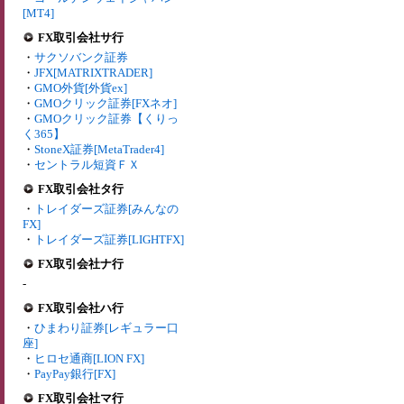
[MT4]
FX取引会社サ行
・
サクソバンク証券
・
JFX[MATRIXTRADER]
・
GMO外貨[外貨ex]
・
GMOクリック証券[FXネオ]
・
GMOクリック証券【くりっ
く365】
・
StoneX証券[MetaTrader4]
・
セントラル短資ＦＸ
FX取引会社タ行
・
トレイダーズ証券[みんなの
FX]
・
トレイダーズ証券[LIGHTFX]
FX取引会社ナ行
-
FX取引会社ハ行
・
ひまわり証券[レギュラー口
座]
・
ヒロセ通商[LION FX]
・
PayPay銀行[FX]
FX取引会社マ行