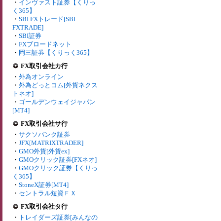
・
インヴァスト証券【くりっ
く365】
・
SBI FXトレード[SBI
FXTRADE]
・
SBI証券
・
FXブロードネット
・
岡三証券【くりっく365】
FX取引会社カ行
・
外為オンライン
・
外為どっとコム[外貨ネクス
トネオ]
・
ゴールデンウェイジャパン
[MT4]
FX取引会社サ行
・
サクソバンク証券
・
JFX[MATRIXTRADER]
・
GMO外貨[外貨ex]
・
GMOクリック証券[FXネオ]
・
GMOクリック証券【くりっ
く365】
・
StoneX証券[MT4]
・
セントラル短資ＦＸ
FX取引会社タ行
・
トレイダーズ証券[みんなの