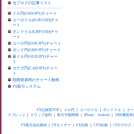
当ブログの記事リスト
ドル円(USD/JPY)チャート
ユーロドル(EUR/USD)チャ
ート
ポンドドル(GBP/USD)チャ
ート
ユーロ円(EUR/JPY)チャート
ポンド円(GBP/JPY)チャート
豪ドル円(AUD/JPY)チャー
ト
カナダ円(CAD/JPY)チャー
ト
指標発表時のチャート動画
FX取引システム
FX記録室TOP
｜
ドル円
｜
ユーロドル
｜
ポンドドル
｜
ユー
スプレッド
｜
スワップ金利
｜
取引可能時間
｜
iPhone・Android
｜
1000通貨単
FX取引会社動向
｜
FXセミナー
｜
FX比較
｜
CFD比較
｜
CFDブログ