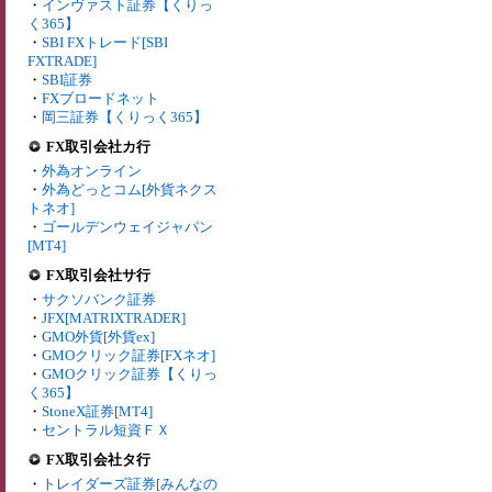
・
インヴァスト証券【くりっ
く365】
・
SBI FXトレード[SBI
FXTRADE]
・
SBI証券
・
FXブロードネット
・
岡三証券【くりっく365】
FX取引会社カ行
・
外為オンライン
・
外為どっとコム[外貨ネクス
トネオ]
・
ゴールデンウェイジャパン
[MT4]
FX取引会社サ行
・
サクソバンク証券
・
JFX[MATRIXTRADER]
・
GMO外貨[外貨ex]
・
GMOクリック証券[FXネオ]
・
GMOクリック証券【くりっ
く365】
・
StoneX証券[MT4]
・
セントラル短資ＦＸ
FX取引会社タ行
・
トレイダーズ証券[みんなの