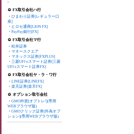
-
FX取引会社ハ行
・
ひまわり証券[レギュラー口
座]
・
ヒロセ通商[LION FX]
・
PayPay銀行[FX]
FX取引会社マ行
・
松井証券
・
マネースクエア
・
マネックス証券[FXPLUS]
・
三菱UFJ eスマート証券[三菱
UFJ eスマート証券FX]
FX取引会社ヤ・ラ・ワ行
・
LINE証券[LINEFX]
・
楽天証券[楽天FX]
オプション取引会社
・
GMO外貨[オプトレ!](専用
WEBブラウザ版)
・
GMOクリック証券[外為オプ
ション](専用WEBブラウザ版)