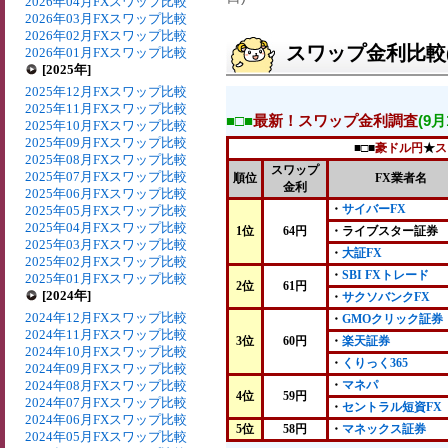
2026年04月FXスワップ比較
2026年03月FXスワップ比較
2026年02月FXスワップ比較
スワップ金利比較(2
2026年01月FXスワップ比較
[2025年]
2025年12月FXスワップ比較
2025年11月FXスワップ比較
■□■
最新！スワップ金利調査
(9
2025年10月FXスワップ比較
2025年09月FXスワップ比較
■□■
豪ドル円
★
ス
2025年08月FXスワップ比較
スワップ
2025年07月FXスワップ比較
順位
FX業者名
金利
2025年06月FXスワップ比較
・
サイバーFX
2025年05月FXスワップ比較
2025年04月FXスワップ比較
1位
64円
・ライブスター証券
2025年03月FXスワップ比較
・
大証FX
2025年02月FXスワップ比較
・
SBI FXトレード
2025年01月FXスワップ比較
2位
61円
[2024年]
・
サクソバンクFX
2024年12月FXスワップ比較
・
GMOクリック証券
2024年11月FXスワップ比較
3位
60円
・
楽天証券
2024年10月FXスワップ比較
・
くりっく365
2024年09月FXスワップ比較
2024年08月FXスワップ比較
・
マネパ
4位
59円
2024年07月FXスワップ比較
・
セントラル短資FX
2024年06月FXスワップ比較
5位
58円
・
マネックス証券
2024年05月FXスワップ比較