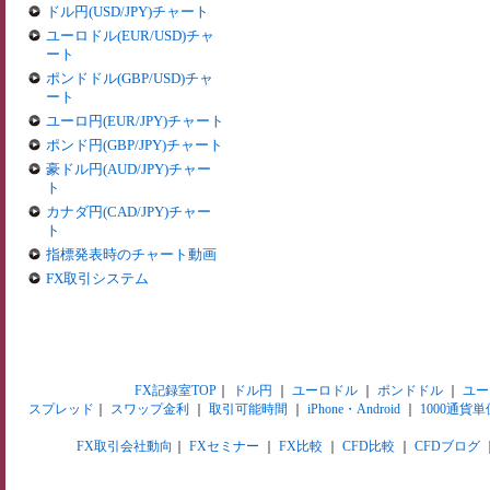
ドル円(USD/JPY)チャート
ユーロドル(EUR/USD)チャ
ート
ポンドドル(GBP/USD)チャ
ート
ユーロ円(EUR/JPY)チャート
ポンド円(GBP/JPY)チャート
豪ドル円(AUD/JPY)チャー
ト
カナダ円(CAD/JPY)チャー
ト
指標発表時のチャート動画
FX取引システム
FX記録室TOP
｜
ドル円
｜
ユーロドル
｜
ポンドドル
｜
ユー
スプレッド
｜
スワップ金利
｜
取引可能時間
｜
iPhone・Android
｜
1000通貨単
FX取引会社動向
｜
FXセミナー
｜
FX比較
｜
CFD比較
｜
CFDブログ