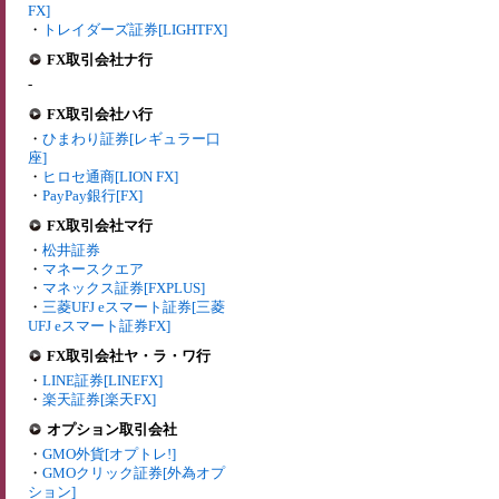
FX]
・
トレイダーズ証券[LIGHTFX]
FX取引会社ナ行
-
FX取引会社ハ行
・
ひまわり証券[レギュラー口
座]
・
ヒロセ通商[LION FX]
・
PayPay銀行[FX]
FX取引会社マ行
・
松井証券
・
マネースクエア
・
マネックス証券[FXPLUS]
・
三菱UFJ eスマート証券[三菱
UFJ eスマート証券FX]
FX取引会社ヤ・ラ・ワ行
・
LINE証券[LINEFX]
・
楽天証券[楽天FX]
オプション取引会社
・
GMO外貨[オプトレ!]
・
GMOクリック証券[外為オプ
ション]