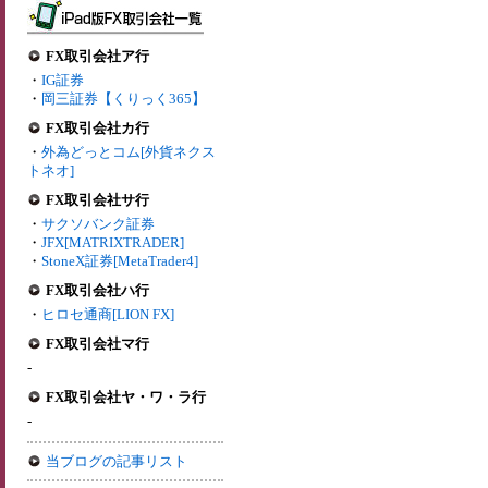
FX取引会社ア行
・
IG証券
・
岡三証券【くりっく365】
FX取引会社カ行
・
外為どっとコム[外貨ネクス
トネオ]
FX取引会社サ行
・
サクソバンク証券
・
JFX[MATRIXTRADER]
・
StoneX証券[MetaTrader4]
FX取引会社ハ行
・
ヒロセ通商[LION FX]
FX取引会社マ行
-
FX取引会社ヤ・ワ・ラ行
-
当ブログの記事リスト