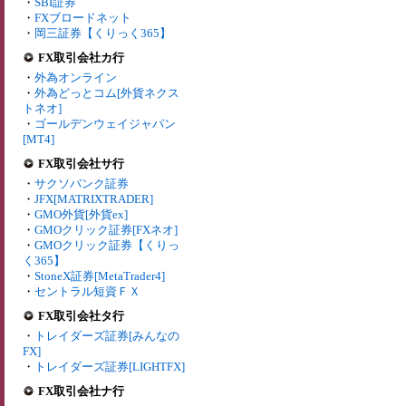
・
SBI証券
・
FXブロードネット
・
岡三証券【くりっく365】
FX取引会社カ行
・
外為オンライン
・
外為どっとコム[外貨ネクス
トネオ]
・
ゴールデンウェイジャパン
[MT4]
FX取引会社サ行
・
サクソバンク証券
・
JFX[MATRIXTRADER]
・
GMO外貨[外貨ex]
・
GMOクリック証券[FXネオ]
・
GMOクリック証券【くりっ
く365】
・
StoneX証券[MetaTrader4]
・
セントラル短資ＦＸ
FX取引会社タ行
・
トレイダーズ証券[みんなの
FX]
・
トレイダーズ証券[LIGHTFX]
FX取引会社ナ行