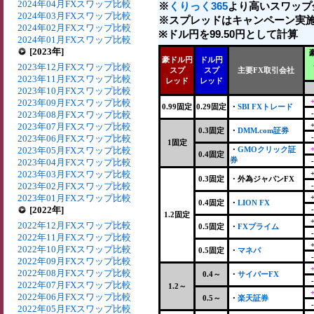
2024年04月FXスワップ比較
※
くりっく365
より高いスワップ
2024年03月FXスワップ比較
※スプレッドはキャンペーン実施
2024年02月FXスワップ比較
※ドル円を99.50円として計算
2024年01月FXスワップ比較
[2023年]
豪ドル円
ドル円
2023年12月FXスワップ比較
スプ
スプ
主要FX取引会社
2023年11月FXスワップ比較
レッド
レッド
2023年10月FXスワップ比較
2023年09月FXスワップ比較
0.99固定
0.29固定
・
SBI FXトレード
2023年08月FXスワップ比較
2023年07月FXスワップ比較
0.3固定
・
DMM.com証券
2023年06月FXスワップ比較
1固定
2023年05月FXスワップ比較
・
GMOクリック証
0.4固定
券
2023年04月FXスワップ比較
2023年03月FXスワップ比較
0.3固定
・
外為ジャパンFX
2023年02月FXスワップ比較
2023年01月FXスワップ比較
0.4固定
・
LION FX
[2022年]
1.2固定
2022年12月FXスワップ比較
0.5固定
・
FXプライム
2022年11月FXスワップ比較
2022年10月FXスワップ比較
0.5固定
・
マネパ
2022年09月FXスワップ比較
2022年08月FXスワップ比較
0.4～
・
サイバーFX
2022年07月FXスワップ比較
1.2～
2022年06月FXスワップ比較
0.5～
・
楽天証券
2022年05月FXスワップ比較