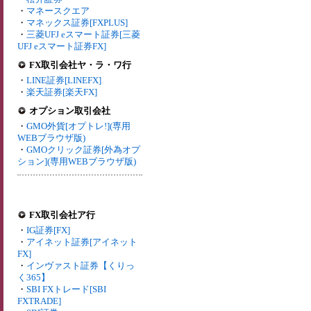
・
マネースクエア
・
マネックス証券[FXPLUS]
・
三菱UFJ eスマート証券[三菱
UFJ eスマート証券FX]
FX取引会社ヤ・ラ・ワ行
・
LINE証券[LINEFX]
・
楽天証券[楽天FX]
オプション取引会社
・
GMO外貨[オプトレ!](専用
WEBブラウザ版)
・
GMOクリック証券[外為オプ
ション](専用WEBブラウザ版)
FX取引会社ア行
・
IG証券[FX]
・
アイネット証券[アイネット
FX]
・
インヴァスト証券【くりっ
く365】
・
SBI FXトレード[SBI
FXTRADE]