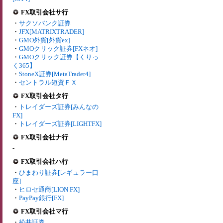
FX取引会社サ行
・
サクソバンク証券
・
JFX[MATRIXTRADER]
・
GMO外貨[外貨ex]
・
GMOクリック証券[FXネオ]
・
GMOクリック証券【くりっ
く365】
・
StoneX証券[MetaTrader4]
・
セントラル短資ＦＸ
FX取引会社タ行
・
トレイダーズ証券[みんなの
FX]
・
トレイダーズ証券[LIGHTFX]
FX取引会社ナ行
-
FX取引会社ハ行
・
ひまわり証券[レギュラー口
座]
・
ヒロセ通商[LION FX]
・
PayPay銀行[FX]
FX取引会社マ行
・
松井証券