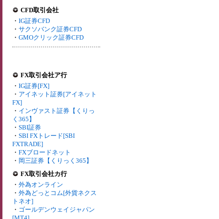
CFD取引会社
・
IG証券CFD
・
サクソバンク証券CFD
・
GMOクリック証券CFD
FX取引会社ア行
・
IG証券[FX]
・
アイネット証券[アイネット
FX]
・
インヴァスト証券【くりっ
く365】
・
SBI証券
・
SBI FXトレード[SBI
FXTRADE]
・
FXブロードネット
・
岡三証券【くりっく365】
FX取引会社カ行
・
外為オンライン
・
外為どっとコム[外貨ネクス
トネオ]
・
ゴールデンウェイジャパン
[MT4]