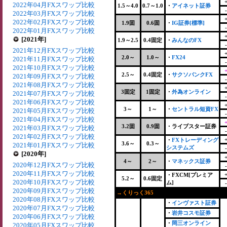
2022年04月FXスワップ比較
1.5～4.0
0.7～1.0
・
アイネット証券
2022年03月FXスワップ比較
2022年02月FXスワップ比較
1.9固
0.6固
・
IG証券[標準]
2022年01月FXスワップ比較
[2021年]
1.9～2.5
0.4固定
・
みんなのFX
2021年12月FXスワップ比較
2.0～
1.0～
・
FX24
2021年11月FXスワップ比較
2021年10月FXスワップ比較
2.5～
0.4固定
・
サクソバンクFX
2021年09月FXスワップ比較
2021年08月FXスワップ比較
3固定
1固定
・
外為オンライン
2021年07月FXスワップ比較
2021年06月FXスワップ比較
3～
1～
・
セントラル短資FX
2021年05月FXスワップ比較
2021年04月FXスワップ比較
3.2固
0.9固
・ライブスター証券
2021年03月FXスワップ比較
2021年02月FXスワップ比較
・
FXトレーディング
3.6～
0.3～
2021年01月FXスワップ比較
システムズ
[2020年]
4～
2～
・
マネックス証券
2020年12月FXスワップ比較
2020年11月FXスワップ比較
・FXCM[プレミア
5.2～
0.6固定
2020年10月FXスワップ比較
ム]
2020年09月FXスワップ比較
→くりっく365
+
2020年08月FXスワップ比較
・
インヴァスト証券
2020年07月FXスワップ比較
・
岩井コスモ証券
2020年06月FXスワップ比較
・
岡三オンライン
2020年05月FXスワップ比較