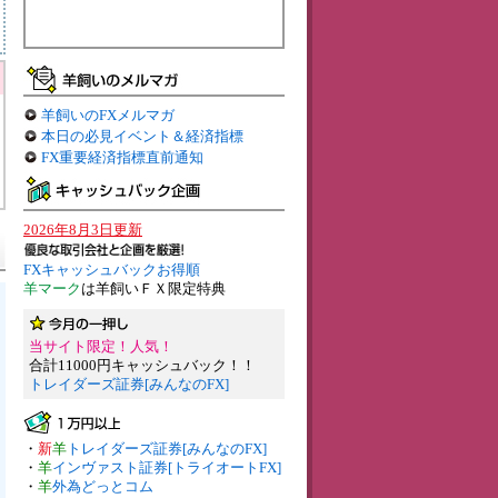
羊飼いのFXメルマガ
本日の必見イベント＆経済指標
FX重要経済指標直前通知
2026年8月3日更新
FXキャッシュバックお得順
羊マーク
は羊飼いＦＸ限定特典
当サイト限定！人気！
合計11000円キャッシュバック！！
トレイダーズ証券[みんなのFX]
・
新
羊
トレイダーズ証券[みんなのFX]
・
羊
インヴァスト証券[トライオートFX]
・
羊
外為どっとコム