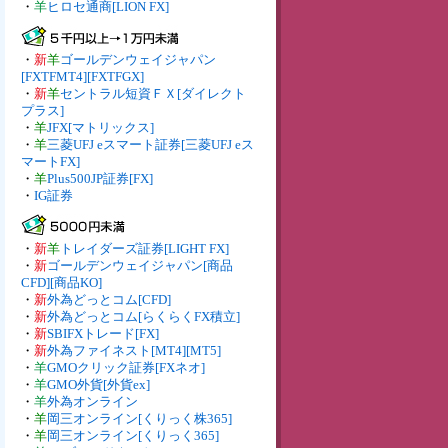
・
羊
ヒロセ通商[LION FX]
・
新
羊
ゴールデンウェイジャパン
[FXTFMT4][FXTFGX]
・
新
羊
セントラル短資ＦＸ[ダイレクト
プラス]
・
羊
JFX[マトリックス]
・
羊
三菱UFJ eスマート証券[三菱UFJ eス
マートFX]
・
羊
Plus500JP証券[FX]
・
IG証券
・
新
羊
トレイダーズ証券[LIGHT FX]
・
新
ゴールデンウェイジャパン[商品
CFD][商品KO]
・
新
外為どっとコム[CFD]
・
新
外為どっとコム[らくらくFX積立]
・
新
SBIFXトレード[FX]
・
新
外為ファイネスト[MT4][MT5]
・
羊
GMOクリック証券[FXネオ]
・
羊
GMO外貨[外貨ex]
・
羊
外為オンライン
・
羊
岡三オンライン[くりっく株365]
・
羊
岡三オンライン[くりっく365]