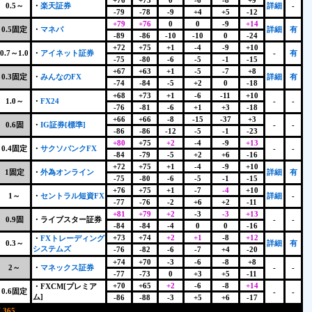
+76
+73
0
-6
-8
+9
0.5～
・
楽天証券
詳細
-
-79
-78
-9
+4
+5
-12
+79
+76
0
0
-9
+14
0.5固定
・
マネパ
詳細
有
-89
-86
-10
-10
0
-24
+72
+75
+1
-4
-9
+10
0.7～1.0
・
アイネット証券
-
有
-75
-80
-6
-5
-1
-15
+67
+63
+1
-5
-7
+8
0.3固定
・
みんなのFX
詳細
有
-74
-84
-5
+2
0
-18
+68
+73
+1
-6
-11
+10
1.0～
・
FX24
-
-
-76
-81
-6
+1
+3
-18
+66
+66
-8
-15
-37
+3
0.6固
・
IG証券[標準]
-
-
-86
-86
-12
-5
-1
-23
+80
+75
+2
-4
-9
+13
0.4固定
・
サクソバンクFX
-
-
-84
-79
-5
+2
+6
-16
+72
+75
+1
-4
-9
+10
1固定
・
外為オンライン
詳細
有
-75
-80
-6
-5
-1
-15
+76
+75
+1
-7
-4
+10
1～
・
セントラル短資FX
詳細
-
-77
-76
-2
+6
+2
-11
+81
+79
+2
-3
-3
+13
0.9固
・ライブスター証券
-
-
-84
-84
-4
0
0
-16
+73
+74
+2
+1
-8
+12
・
FXトレーディング
0.3～
詳細
有
システムズ
-76
-82
-6
-7
+4
-20
+74
+70
-3
-6
-8
+8
2～
・
マネックス証券
-
-
-77
-73
0
+3
+5
-11
+70
+65
+2
-6
-8
+14
・FXCM[プレミア
0.6固定
-
-
ム]
-86
-88
-3
+5
+6
-17
365
+