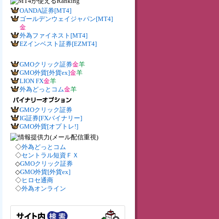
OANDA証券[MT4]
ゴールデンウェイジャパン[MT4]
金
外為ファイネスト[MT4]
EZインベスト証券[EZMT4]
GMOクリック証券
金
羊
GMO外貨[外貨ex]
金
羊
LION FX
金
羊
外為どっとコム
金
羊
GMOクリック証券
IG証券[FXバイナリー]
GMO外貨[オプトレ!]
◇
外為どっとコム
◇
セントラル短資ＦＸ
◇
GMOクリック証券
◇
GMO外貨[外貨ex]
◇
ヒロセ通商
◇
外為オンライン