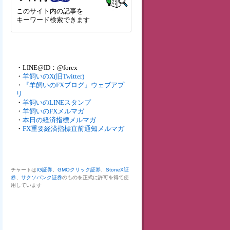
このサイト内の記事を
キーワード検索できます
・LINE@ID：@forex
・
羊飼いのX(旧Twitter)
・
『羊飼いのFXブログ』ウェブアプ
リ
・
羊飼いのLINEスタンプ
・
羊飼いのFXメルマガ
・
本日の経済指標メルマガ
・
FX重要経済指標直前通知メルマガ
チャートは
IG証券
、
GMOクリック証券
、
StoneX証
券
、
サクソバンク証券
のものを正式に許可を得て使
用しています