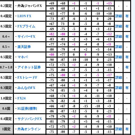
+69
+68
+1
-1
-1
+15
0.2固定
・
外為ジャパンFX
-
-
-69
-68
-1
+1
+1
-15
+65
+77
0
-6
-10
+10
0.4固定
・
LION FX
詳細
有
-73
-87
-6
-3
0
-20
+67
73
0
-5
-8
+8
0.5固定
・
FXプライム
詳細
有
-69
-75
-5
0
+3
-12
+82
+80
+1
-4
-7
+12
0.4～
・
サイバーFX
詳細
有
-83
-81
-2
+3
+6
-13
+77
+74
+1
-4
-8
+11
0.5～
・
楽天証券
詳細
-
-80
-79
-4
+2
+5
-14
+80
+77
0
0
-9
+13
0.5固定
・
マネパ
詳細
有
-90
-87
-10
-10
0
-23
+72
+75
+2
-4
-9
+10
0.7～1.0
・
アイネット証券
-
有
-75
-80
-7
-5
-1
-15
+75
+80
+1
-1
-5
+17
0.5固定
・
FXトレードF
詳細
-
-75
-80
-1
+1
+5
-17
+67
+64
+1
-9
-7
+8
0.3固定
・
みんなのFX
詳細
有
-74
-85
-5
+4
0
-18
+68
+74
+1
-6
-11
+10
1.0固定
・
FX24
-
-
-76
-82
-6
+1
+3
-18
+66
+67
-8
-15
-18
+3
0.6固
・
IG証券[標準]
-
-
-86
-87
-12
-5
0
-23
+79
+76
+1
-6
-9
+11
0.4固定
・
サクソバンクFX
-
-
-81
-79
-2
+5
+6
-15
+72
+75
+2
-4
-9
+10
1固定
・
外為オンライン
詳細
有
-75
-80
-7
-5
-1
-15