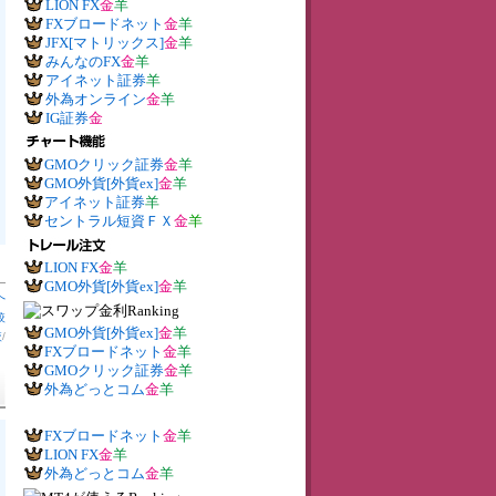
LION FX
金
羊
FXブロードネット
金
羊
JFX[マトリックス]
金
羊
みんなのFX
金
羊
アイネット証券
羊
外為オンライン
金
羊
IG証券
金
GMOクリック証券
金
羊
GMO外貨[外貨ex]
金
羊
アイネット証券
羊
セントラル短資ＦＸ
金
羊
LION FX
金
羊
GMO外貨[外貨ex]
金
羊
へ
較
GMO外貨[外貨ex]
金
羊
較
/
FXブロードネット
金
羊
GMOクリック証券
金
羊
外為どっとコム
金
羊
FXブロードネット
金
羊
LION FX
金
羊
外為どっとコム
金
羊