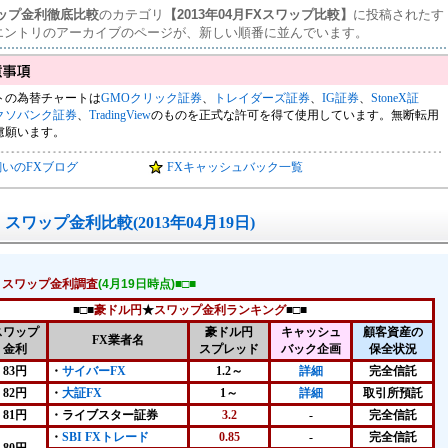
ワップ金利徹底比較
のカテゴリ
【2013年04月FXスワップ比較】
に投稿されたす
エントリのアーカイブのページが、新しい順番に並んでいます。
トの為替チャートは
GMOクリック証券
、
トレイダーズ証券
、
IG証券
、
StoneX証
クソバンク証券
、
TradingView
のものを正式な許可を得て使用しています。無断転用
慮願います。
飼いのFXブログ
FXキャッシュバック一覧
スワップ金利比較(2013年04月19日)
！スワップ金利調査
(4月19日時点)■□■
■□■
豪ドル円
★
スワップ金利ランキング
■□■
スワップ
豪ドル円
キャッシュ
顧客資産の
FX業者名
金利
スプレッド
バック企画
保全状況
83円
・
サイバーFX
1.2～
詳細
完全信託
82円
・
大証FX
1～
詳細
取引所預託
81円
・ライブスター証券
3.2
-
完全信託
・
SBI FXトレード
0.85
-
完全信託