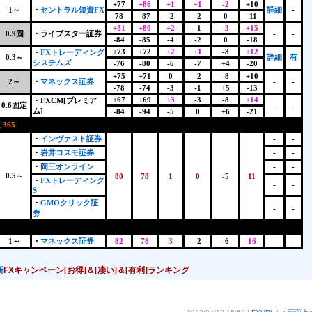
+77
+86
+1
+1
-2
+10
1～
・
セントラル短資FX
詳細
-
78
-87
-2
-2
0
-11
+81
+80
+2
-1
-3
+15
0.9固
・ライブスター証券
-
-
-84
-85
-4
-2
0
-18
+73
+72
+2
+1
-8
+12
・
FXトレーディング
0.3～
詳細
有
システムズ
-76
-80
-6
-7
+4
-20
+75
+71
0
-2
-8
+10
2～
・
マネックス証券
-
-
-78
-74
-3
-1
+5
-13
+67
+69
+3
-3
-8
+14
・FXCM[プレミア
0.6固定
-
-
ム]
-84
-94
-5
0
+6
-21
365
+
・
インヴァスト証券
-
-
・
岩井コスモ証券
-
-
・
岡三オンライン
-
-
0.5～
80
78
1
0
-5
11
・
FXトレーディング
-
-
S
・
GMOクリック証
-
-
券
1～
・
マネックス証券
82
78
3
-2
-6
16
-
-
新
FXキャンペーン[お得]＆[凄い]＆[有利]ランキング