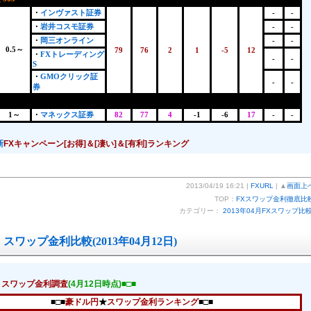
・
インヴァスト証券
-
-
・
岩井コスモ証券
-
-
・
岡三オンライン
-
-
0.5～
79
76
2
1
-5
12
・
FXトレーディング
-
-
S
・
GMOクリック証
-
-
券
1～
・
マネックス証券
82
77
4
-1
-6
17
-
-
新
FXキャンペーン[お得]＆[凄い]＆[有利]ランキング
2013/04/19 16:21 |
FXURL
| ▲
画面上
TOP：
FXスワップ金利徹底比
カテゴリー：
2013年04月FXスワップ比
スワップ金利比較(2013年04月12日)
！スワップ金利調査
(4月12日時点)■□■
■□■
豪ドル円
★
スワップ金利ランキング
■□■