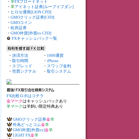
・
羊
FXブロードネット
・
羊
アイネット証券[ループイフダン]
・
ヒロセ通商[LION CFD]
・
GMOクリック証券[CFD]
・
GMOコイン
・
松井証券
・
GMO外貨[外貨ex CFD]
FXキャッシュバック一覧
・
決済方法
・
1000通貨
・
取引時間
・
iPhone
・
スプレッド
・
スワップ金利
・
売買シグナル
・
取引システム
FX比較ロボはコチラ
金マーク
はキャッシュバックあり
羊マーク
は羊飼い限定特典あり
GMOクリック証券
金
羊
外為どっとコム
金
羊
GMO外貨[外貨ex]
金
羊
LIGHT FX
金
羊