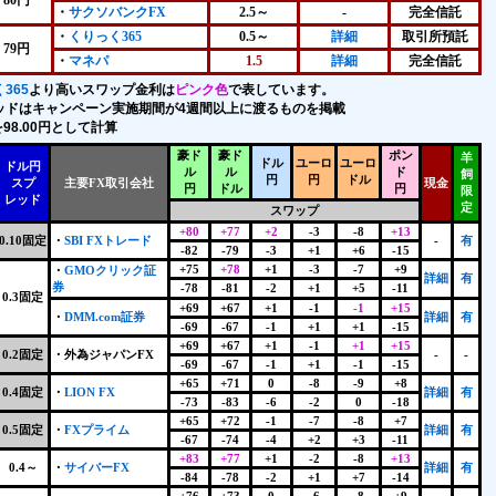
80円
・
サクソバンクFX
2.5～
-
完全信託
・
くりっく365
0.5～
詳細
取引所預託
79円
・
マネパ
1.5
詳細
完全信託
365
より高いスワップ金利は
ピンク色
で表しています。
ッドはキャンペーン実施期間が4週間以上に渡るものを掲載
98.00円として計算
豪ド
豪ド
ポン
羊
ドル
ユーロ
ユーロ
ドル円
ル
ル
ド
飼
円
円
ドル
スプ
主要FX取引会社
現金
円
ドル
円
限
レッド
定
スワップ
+80
+77
+2
-3
-8
+13
0.10固定
・
SBI FXトレード
-
有
-82
-79
-3
+1
+6
-15
+75
+78
+1
-3
-7
+9
・
GMOクリック証
詳細
有
券
-78
-81
-2
+1
+5
-11
0.3固定
+69
+67
+1
-1
-1
+15
・
DMM.com証券
詳細
有
-69
-67
-1
+1
+1
-15
+69
+67
+1
-1
+1
+15
0.2固定
・
外為ジャパンFX
-
-
-69
-67
-1
+1
-1
-15
+65
+71
0
-8
-9
+8
0.4固定
・
LION FX
詳細
有
-73
-83
-6
-2
0
-18
+65
+72
-1
-7
-8
+7
0.5固定
・
FXプライム
詳細
有
-67
-74
-4
+2
+3
-11
+83
+77
+1
-2
-8
+13
0.4～
・
サイバーFX
詳細
有
-84
-78
-2
+1
+7
-14