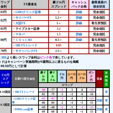
スワップ
豪ドル円
キャッシュ
顧客資産の
FX業者名
金利
スプレッド
バック企画
保全状況
83円
・
GMOクリック証券
1
詳細
完全信託
・
サイバーFX
1.2～
詳細
完全信託
82円
・
大証FX
1～
詳細
取引所預託
81円
・ライブスター証券
3.2
-
完全信託
・
マネパ
1.5
詳細
完全信託
80円
・
くりっく365
0.5～
詳細
取引所預託
・
SBI FXトレード
0.85
-
完全信託
79円
・
サクソバンクFX
2.5～
-
完全信託
365
より高いスワップ金利は
ピンク色
で表しています。
ッドはキャンペーン実施期間が4週間以上に渡るものを掲載
99.50円として計算
豪ド
豪ド
ポン
羊
ドル
ユーロ
ユーロ
ドル円
ル
ル
ド
飼
円
円
ドル
スプ
主要FX取引会社
現金
円
ドル
円
限
レッド
定
スワップ
+80
+77
+2
-3
-8
+14
0.10固定
・
SBI FXトレード
-
有
-82
-79
-3
+1
+6
-16
+83
+81
+1
-4
-7
+13
・
GMOクリック証
詳細
有
券
-86
-84
-2
+2
+5
-15
0.3固定
+69
+68
+1
-1
-1
+15
・
DMM.com証券
詳細
有
-69
-68
-1
+1
+1
-15