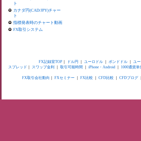
ト
カナダ円(CAD/JPY)チャー
ト
指標発表時のチャート動画
FX取引システム
FX記録室TOP
｜
ドル円
｜
ユーロドル
｜
ポンドドル
｜
ユー
スプレッド
｜
スワップ金利
｜
取引可能時間
｜
iPhone・Android
｜
1000通貨単
FX取引会社動向
｜
FXセミナー
｜
FX比較
｜
CFD比較
｜
CFDブログ