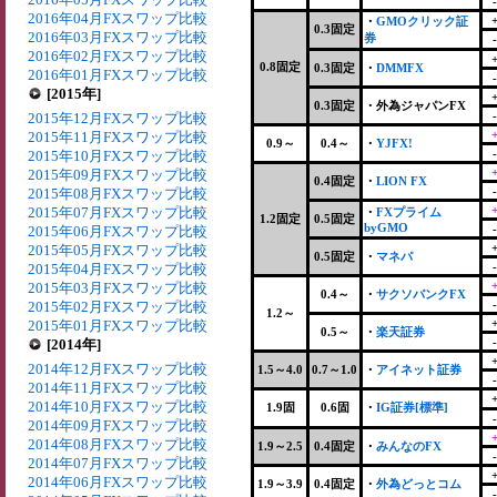
2016年04月FXスワップ比較
・
GMOクリック証
0.3固定
2016年03月FXスワップ比較
券
2016年02月FXスワップ比較
0.8固定
0.3固定
・
DMMFX
2016年01月FXスワップ比較
[2015年]
0.3固定
・
外為ジャパンFX
2015年12月FXスワップ比較
2015年11月FXスワップ比較
0.9～
0.4～
・
YJFX!
2015年10月FXスワップ比較
2015年09月FXスワップ比較
0.4固定
・
LION FX
2015年08月FXスワップ比較
2015年07月FXスワップ比較
・
FXプライム
1.2固定
0.5固定
byGMO
2015年06月FXスワップ比較
2015年05月FXスワップ比較
0.5固定
・
マネパ
2015年04月FXスワップ比較
2015年03月FXスワップ比較
0.4～
・
サクソバンクFX
2015年02月FXスワップ比較
1.2～
2015年01月FXスワップ比較
0.5～
・
楽天証券
[2014年]
2014年12月FXスワップ比較
1.5～4.0
0.7～1.0
・
アイネット証券
2014年11月FXスワップ比較
2014年10月FXスワップ比較
1.9固
0.6固
・
IG証券[標準]
2014年09月FXスワップ比較
2014年08月FXスワップ比較
1.9～2.5
0.4固定
・
みんなのFX
2014年07月FXスワップ比較
2014年06月FXスワップ比較
1.9～3.9
0.4固定
・
外為どっとコム