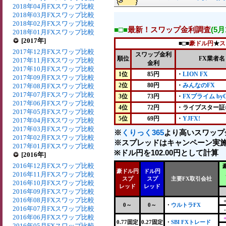
2018年04月FXスワップ比較
2018年03月FXスワップ比較
2018年02月FXスワップ比較
■□■
最新！スワップ金利調査
(5
2018年01月FXスワップ比較
[2017年]
■□■
豪ドル円
★
ス
2017年12月FXスワップ比較
スワップ金利
順位
FX業者名
2017年11月FXスワップ比較
金利
2017年10月FXスワップ比較
1位
85円
・
LION FX
2017年09月FXスワップ比較
2位
80円
・
みんなのFX
2017年08月FXスワップ比較
2017年07月FXスワップ比較
3位
73円
・
FXプライム by
2017年06月FXスワップ比較
4位
72円
・ライブスター証
2017年05月FXスワップ比較
5位
69円
・
YJFX!
2017年04月FXスワップ比較
2017年03月FXスワップ比較
※
くりっく365
より高いスワップ
2017年02月FXスワップ比較
※スプレッドはキャンペーン実施
2017年01月FXスワップ比較
※ドル円を102.00円として計算
[2016年]
2016年12月FXスワップ比較
豪ドル円
ドル円
2016年11月FXスワップ比較
スプ
スプ
主要FX取引会社
2016年10月FXスワップ比較
レッド
レッド
2016年09月FXスワップ比較
2016年08月FXスワップ比較
0～
0～
・
ウルトラFX
2016年07月FXスワップ比較
2016年06月FXスワップ比較
0.77固定
0.27固定
・
SBI FXトレード
2016年05月FXスワップ比較