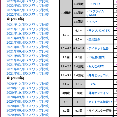
2022年04月FXスワップ比較
0.4固定
・
LION FX
2022年03月FXスワップ比較
2022年02月FXスワップ比較
・
FXプライム
1.2固定
0.5固定
2022年01月FXスワップ比較
byGMO
[2021年]
0.5固定
・
マネパ
2021年12月FXスワップ比較
2021年11月FXスワップ比較
0.4～
・
サクソバンクFX
2021年10月FXスワップ比較
1.2～
2021年09月FXスワップ比較
0.5～
・
楽天証券
2021年08月FXスワップ比較
2021年07月FXスワップ比較
1.5～4.0
0.7～1.0
・
アイネット証券
2021年06月FXスワップ比較
2021年05月FXスワップ比較
1.9固
0.6固
・
IG証券[標準]
2021年04月FXスワップ比較
2021年03月FXスワップ比較
1.9～2.5
0.4固定
・
みんなのFX
2021年02月FXスワップ比較
2021年01月FXスワップ比較
1.9～3.9
0.4固定
・
外為どっとコム
[2020年]
2020年12月FXスワップ比較
2.0～
1.0～
・
FX24
2020年11月FXスワップ比較
2020年10月FXスワップ比較
3固定
1固定
・
外為オンライン
2020年09月FXスワップ比較
2020年08月FXスワップ比較
3～
1～
・
セントラル短資FX
2020年07月FXスワップ比較
2020年06月FXスワップ比較
3.2固
0.9固
・ライブスター証券
2020年05月FXスワップ比較