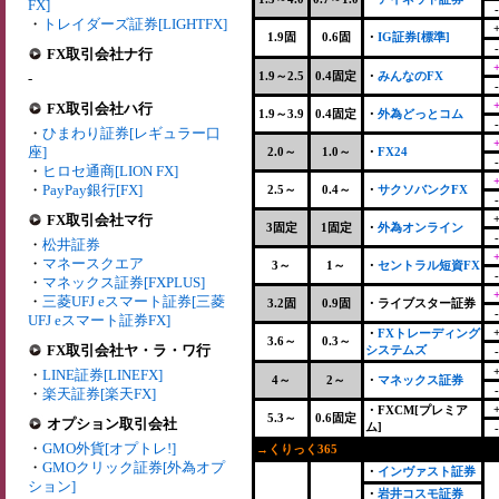
FX]
・
トレイダーズ証券[LIGHTFX]
1.9固
0.6固
・
IG証券[標準]
FX取引会社ナ行
1.9～2.5
0.4固定
・
みんなのFX
-
FX取引会社ハ行
1.9～3.9
0.4固定
・
外為どっとコム
・
ひまわり証券[レギュラー口
座]
2.0～
1.0～
・
FX24
・
ヒロセ通商[LION FX]
・
PayPay銀行[FX]
2.5～
0.4～
・
サクソバンクFX
FX取引会社マ行
3固定
1固定
・
外為オンライン
・
松井証券
・
マネースクエア
3～
1～
・
セントラル短資FX
・
マネックス証券[FXPLUS]
・
三菱UFJ eスマート証券[三菱
3.2固
0.9固
・ライブスター証券
UFJ eスマート証券FX]
・
FXトレーディング
3.6～
0.3～
FX取引会社ヤ・ラ・ワ行
システムズ
・
LINE証券[LINEFX]
4～
2～
・
マネックス証券
・
楽天証券[楽天FX]
・FXCM[プレミア
5.3～
0.6固定
オプション取引会社
ム]
・
GMO外貨[オプトレ!]
→くりっく365
+
・
GMOクリック証券[外為オプ
・
インヴァスト証券
ション]
・
岩井コスモ証券