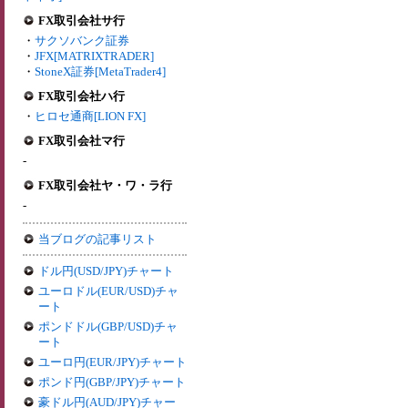
FX取引会社サ行
・
サクソバンク証券
・
JFX[MATRIXTRADER]
・
StoneX証券[MetaTrader4]
FX取引会社ハ行
・
ヒロセ通商[LION FX]
FX取引会社マ行
-
FX取引会社ヤ・ワ・ラ行
-
当ブログの記事リスト
ドル円(USD/JPY)チャート
ユーロドル(EUR/USD)チャ
ート
ポンドドル(GBP/USD)チャ
ート
ユーロ円(EUR/JPY)チャート
ポンド円(GBP/JPY)チャート
豪ドル円(AUD/JPY)チャー