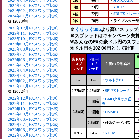
2024年04月FXスワップ比較
2位
80円
・
みんなのFX
2024年03月FXスワップ比較
3位
73円
・
YJFX!
2024年02月FXスワップ比較
4位
72円
・
SBI FXトレー
2024年01月FXスワップ比較
5位
70円
・ライブスター
[2023年]
2023年12月FXスワップ比較
※
くりっく365
より高いスワップ
2023年11月FXスワップ比較
※スプレッドはキャンペーン実施
2023年10月FXスワップ比較
※みんなのFXの豪ドル円のスワッ
2023年09月FXスワップ比較
※ドル円を102.00円として計算
2023年08月FXスワップ比較
2023年07月FXスワップ比較
2023年06月FXスワップ比較
豪ドル円
ドル円
スプ
スプ
主要FX取引会社
2023年05月FXスワップ比較
レッド
レッド
2023年04月FXスワップ比較
2023年03月FXスワップ比較
0～
0～
・
ウルトラFX
2023年02月FXスワップ比較
2023年01月FXスワップ比較
0.77固定
0.27固定
・
SBI FXトレード
[2022年]
2022年12月FXスワップ比較
・
GMOクリック証
0.3固定
2022年11月FXスワップ比較
券
2022年10月FXスワップ比較
0.8固定
0.3固定
・
DMMFX
2022年09月FXスワップ比較
2022年08月FXスワップ比較
0.3固定
・
外為ジャパンFX
2022年07月FXスワップ比較
2022年06月FXスワップ比較
0.9～
0.4～
・
YJFX!
2022年05月FXスワップ比較