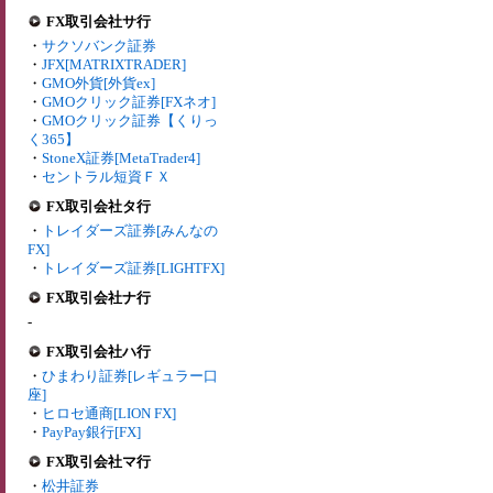
FX取引会社サ行
・
サクソバンク証券
・
JFX[MATRIXTRADER]
・
GMO外貨[外貨ex]
・
GMOクリック証券[FXネオ]
・
GMOクリック証券【くりっ
く365】
・
StoneX証券[MetaTrader4]
・
セントラル短資ＦＸ
FX取引会社タ行
・
トレイダーズ証券[みんなの
FX]
・
トレイダーズ証券[LIGHTFX]
FX取引会社ナ行
-
FX取引会社ハ行
・
ひまわり証券[レギュラー口
座]
・
ヒロセ通商[LION FX]
・
PayPay銀行[FX]
FX取引会社マ行
・
松井証券