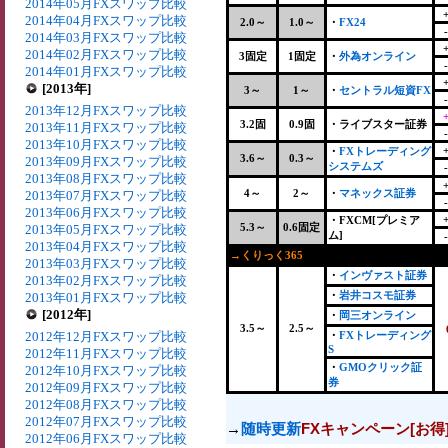
2014年05月FXスワップ比較
2014年04月FXスワップ比較
2.0～
1.0～
・
FX24
2014年03月FXスワップ比較
2014年02月FXスワップ比較
3固定
1固定
・
外為オンライン
2014年01月FXスワップ比較
[2013年]
3～
1～
・
セントラル短資FX
2013年12月FXスワップ比較
3.2固
0.9固
・ライブスター証券
2013年11月FXスワップ比較
2013年10月FXスワップ比較
・
FXトレーディング
3.6～
0.3～
2013年09月FXスワップ比較
システムズ
2013年08月FXスワップ比較
4～
2～
・
マネックス証券
2013年07月FXスワップ比較
2013年06月FXスワップ比較
・FXCM[プレミア
5.3～
0.6固定
2013年05月FXスワップ比較
ム]
2013年04月FXスワップ比較
→くりっく365
+
2013年03月FXスワップ比較
・
インヴァスト証券
2013年02月FXスワップ比較
・
岩井コスモ証券
2013年01月FXスワップ比較
[2012年]
・
岡三オンライン
3.5～
2.5～
2012年12月FXスワップ比較
・
FXトレーディング
S
2012年11月FXスワップ比較
・
GMOクリック証
2012年10月FXスワップ比較
券
2012年09月FXスワップ比較
2012年08月FXスワップ比較
2012年07月FXスワップ比較
→
随時更新
FXキャンペーン[お得
2012年06月FXスワップ比較