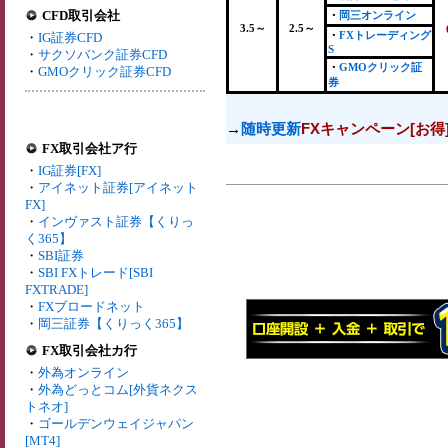
CFD取引会社
・
岡三オンライン
3.5～
2.5～
・
FXトレーディング
・
IG証券CFD
S
・
サクソバンク証券CFD
・
GMOクリック証
・
GMOクリック証券CFD
券
→
随時更新
FXキャンペーン[お得
FX取引会社ア行
・
IG証券[FX]
・
アイネット証券[アイネット
FX]
・
インヴァスト証券【くりっ
く365】
・
SBI証券
・
SBI FXトレード[SBI
FXTRADE]
・
FXブロードネット
・
岡三証券【くりっく365】
FX取引会社カ行
・
外為オンライン
・
外為どっとコム[外貨ネクス
トネオ]
・
ゴールデンウェイジャパン
[MT4]