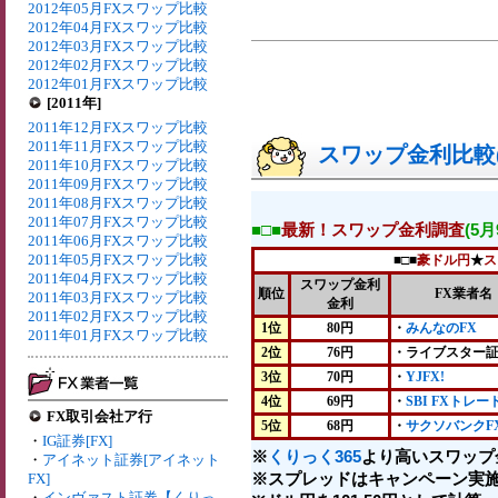
2012年05月FXスワップ比較
2012年04月FXスワップ比較
2012年03月FXスワップ比較
2012年02月FXスワップ比較
2012年01月FXスワップ比較
[2011年]
2011年12月FXスワップ比較
2011年11月FXスワップ比較
スワップ金利比較(2
2011年10月FXスワップ比較
2011年09月FXスワップ比較
2011年08月FXスワップ比較
2011年07月FXスワップ比較
■□■
最新！スワップ金利調査
(5
2011年06月FXスワップ比較
2011年05月FXスワップ比較
■□■
豪ドル円
★
ス
2011年04月FXスワップ比較
スワップ金利
順位
FX業者名
2011年03月FXスワップ比較
金利
2011年02月FXスワップ比較
1位
80円
・
みんなのFX
2011年01月FXスワップ比較
2位
76円
・ライブスター
3位
70円
・
YJFX!
4位
69円
・
SBI FXトレー
FX取引会社ア行
5位
68円
・
サクソバンクF
・
IG証券[FX]
※
くりっく365
より高いスワップ
・
アイネット証券[アイネット
※スプレッドはキャンペーン実施
FX]
・
インヴァスト証券【くりっ