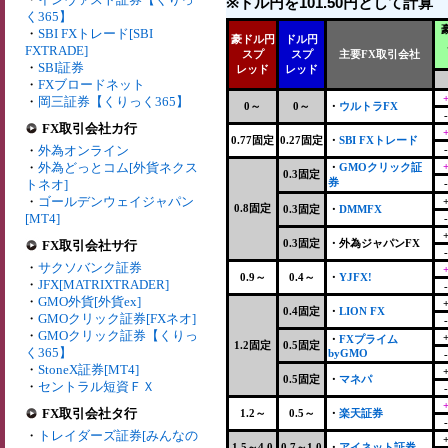
※ドル円を101.50円として計算
く365】
・
SBI FXトレード[SBI
豪ドル円
ドル円
FXTRADE]
スプ
スプ
主要FX取引会社
・
SBI証券
レッド
レッド
・
FXブロードネット
・
岡三証券【くりっく365】
0～
0～
・
ウルトラFX
FX取引会社カ行
0.77固定
0.27固定
・
SBI FXトレード
・
外為オンライン
・
外為どっとコム[外貨ネクス
・
GMOクリック証
0.3固定
券
トネオ]
・
ゴールデンウェイジャパン
0.8固定
0.3固定
・
DMMFX
[MT4]
0.3固定
・
外為ジャパンFX
FX取引会社サ行
・
サクソバンク証券
0.9～
0.4～
・
YJFX!
・
JFX[MATRIXTRADER]
・
GMO外貨[外貨ex]
0.4固定
・
LION FX
・
GMOクリック証券[FXネオ]
・
GMOクリック証券【くりっ
・
FXプライム
1.2固定
0.5固定
く365】
byGMO
・
StoneX証券[MT4]
0.5固定
・
マネパ
・
セントラル短資ＦＸ
FX取引会社タ行
1.2～
0.5～
・
楽天証券
・
トレイダーズ証券[みんなの
1.5～4.0
0.7～1.0
・
アイネット証券