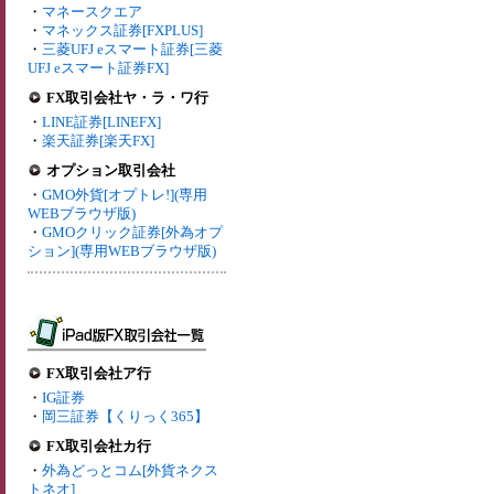
・
マネースクエア
・
マネックス証券[FXPLUS]
・
三菱UFJ eスマート証券[三菱
UFJ eスマート証券FX]
FX取引会社ヤ・ラ・ワ行
・
LINE証券[LINEFX]
・
楽天証券[楽天FX]
オプション取引会社
・
GMO外貨[オプトレ!](専用
WEBブラウザ版)
・
GMOクリック証券[外為オプ
ション](専用WEBブラウザ版)
FX取引会社ア行
・
IG証券
・
岡三証券【くりっく365】
FX取引会社カ行
・
外為どっとコム[外貨ネクス
トネオ]