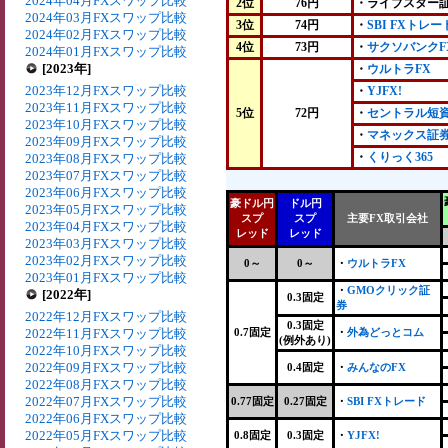
2024年04月FXスワップ比較
2位
76円
・ライブスター
2024年03月FXスワップ比較
3位
74円
・
SBI FXトレー
2024年02月FXスワップ比較
4位
73円
・
サクソバンクF
2024年01月FXスワップ比較
[2023年]
・
ウルトラFX
2023年12月FXスワップ比較
・
YJFX!
2023年11月FXスワップ比較
5位
72円
・
セントラル短資
2023年10月FXスワップ比較
・
マネックス証
2023年09月FXスワップ比較
・
くりっく365
2023年08月FXスワップ比較
2023年07月FXスワップ比較
2023年06月FXスワップ比較
豪ドル円
ドル円
2023年05月FXスワップ比較
スプ
スプ
主要FX取引会社
2023年04月FXスワップ比較
レッド
レッド
2023年03月FXスワップ比較
2023年02月FXスワップ比較
0～
0～
・
ウルトラFX
2023年01月FXスワップ比較
・
GMOクリック証
[2022年]
0.3固定
券
2022年12月FXスワップ比較
0.3固定
2022年11月FXスワップ比較
0.7固定
・
外為どっとコム
(例外あり)
2022年10月FXスワップ比較
2022年09月FXスワップ比較
0.4固定
・
みんなのFX
2022年08月FXスワップ比較
2022年07月FXスワップ比較
0.77固定
0.27固定
・
SBI FXトレード
2022年06月FXスワップ比較
2022年05月FXスワップ比較
0.8固定
0.3固定
・
YJFX!