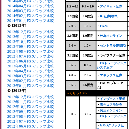
2014年05月FXスワップ比較
2014年04月FXスワップ比較
1.5～4.0
0.7～1.0
・
アイネット証券
2014年03月FXスワップ比較
2014年02月FXスワップ比較
1.9固定
0.6固定
・
IG証券[標準]
2014年01月FXスワップ比較
[2013年]
2.0～
1.0～
・
FX24
2013年12月FXスワップ比較
3.0固定
1.0固定
・
外為オンライン
2013年11月FXスワップ比較
2013年10月FXスワップ比較
3.0～
1.0～
・
セントラル短資FX
2013年09月FXスワップ比較
2013年08月FXスワップ比較
3.2固定
0.9固定
・ライブスター証券
2013年07月FXスワップ比較
2013年06月FXスワップ比較
・
FXトレーディング
3.6～
0.3～
2013年05月FXスワップ比較
システムズ
2013年04月FXスワップ比較
4.0～
2.0～
・
マネックス証券
2013年03月FXスワップ比較
2013年02月FXスワップ比較
・FXCM[プレミア
5.5～
0.6固定
2013年01月FXスワップ比較
ム]
[2012年]
→くりっく365
+
2012年12月FXスワップ比較
・
インヴァスト証券
2012年11月FXスワップ比較
・
岩井コスモ証券
2012年10月FXスワップ比較
・
岡三オンライン
2012年09月FXスワップ比較
3.0～
3.0～
2012年08月FXスワップ比較
・
FXトレーディング
S
2012年07月FXスワップ比較
・
GMOクリック証
2012年06月FXスワップ比較