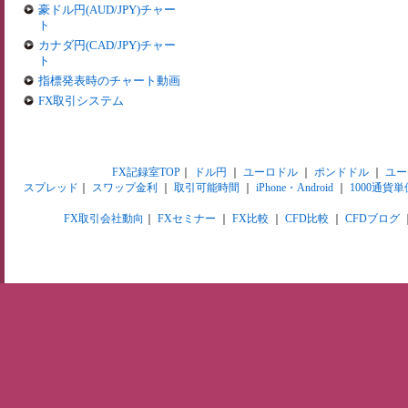
豪ドル円(AUD/JPY)チャー
ト
カナダ円(CAD/JPY)チャー
ト
指標発表時のチャート動画
FX取引システム
FX記録室TOP
｜
ドル円
｜
ユーロドル
｜
ポンドドル
｜
ユー
スプレッド
｜
スワップ金利
｜
取引可能時間
｜
iPhone・Android
｜
1000通貨単
FX取引会社動向
｜
FXセミナー
｜
FX比較
｜
CFD比較
｜
CFDブログ