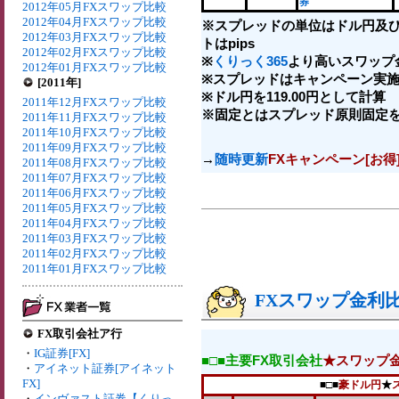
券
2012年05月FXスワップ比較
2012年04月FXスワップ比較
※スプレッドの単位はドル円及
2012年03月FXスワップ比較
トはpips
2012年02月FXスワップ比較
※
くりっく365
より高いスワップ
2012年01月FXスワップ比較
※スプレッドはキャンペーン実施
[2011年]
※ドル円を119.00円として計算
2011年12月FXスワップ比較
※固定とはスプレッド原則固定
2011年11月FXスワップ比較
2011年10月FXスワップ比較
2011年09月FXスワップ比較
→
随時更新
FXキャンペーン[お得
2011年08月FXスワップ比較
2011年07月FXスワップ比較
2011年06月FXスワップ比較
2011年05月FXスワップ比較
2011年04月FXスワップ比較
2011年03月FXスワップ比較
2011年02月FXスワップ比較
2011年01月FXスワップ比較
FXスワップ金利比較
FX取引会社ア行
・
IG証券[FX]
■□■主要FX取引会社
★スワップ
・
アイネット証券[アイネット
FX]
■□■
豪ドル円
★
・
インヴァスト証券【くりっ