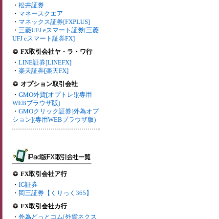
・
松井証券
・
マネースクエア
・
マネックス証券[FXPLUS]
・
三菱UFJ eスマート証券[三菱
UFJ eスマート証券FX]
FX取引会社ヤ・ラ・ワ行
・
LINE証券[LINEFX]
・
楽天証券[楽天FX]
オプション取引会社
・
GMO外貨[オプトレ!](専用
WEBブラウザ版)
・
GMOクリック証券[外為オプ
ション](専用WEBブラウザ版)
FX取引会社ア行
・
IG証券
・
岡三証券【くりっく365】
FX取引会社カ行
・
外為どっとコム[外貨ネクス