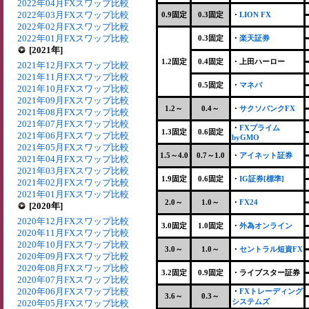
2022年04月FXスワップ比較
2022年03月FXスワップ比較
0.9固定
0.3固定
・
LION FX
2022年02月FXスワップ比較
2022年01月FXスワップ比較
0.3固定
・
楽天証券
[2021年]
1.2固定
0.4固定
・上田ハーロー
2021年12月FXスワップ比較
2021年11月FXスワップ比較
0.5固定
・
マネパ
2021年10月FXスワップ比較
2021年09月FXスワップ比較
1.2～
0.4～
・
サクソバンクFX
2021年08月FXスワップ比較
2021年07月FXスワップ比較
・
FXプライム
1.3固定
0.6固定
2021年06月FXスワップ比較
byGMO
2021年05月FXスワップ比較
1.5～4.0
0.7～1.0
・
アイネット証券
2021年04月FXスワップ比較
2021年03月FXスワップ比較
1.9固定
0.6固定
・
IG証券[標準]
2021年02月FXスワップ比較
2021年01月FXスワップ比較
2.0～
1.0～
・
FX24
[2020年]
2020年12月FXスワップ比較
3.0固定
1.0固定
・
外為オンライン
2020年11月FXスワップ比較
2020年10月FXスワップ比較
3.0～
1.0～
・
セントラル短資FX
2020年09月FXスワップ比較
2020年08月FXスワップ比較
3.2固定
0.9固定
・ライブスター証券
2020年07月FXスワップ比較
2020年06月FXスワップ比較
・
FXトレーディング
3.6～
0.3～
システムズ
2020年05月FXスワップ比較