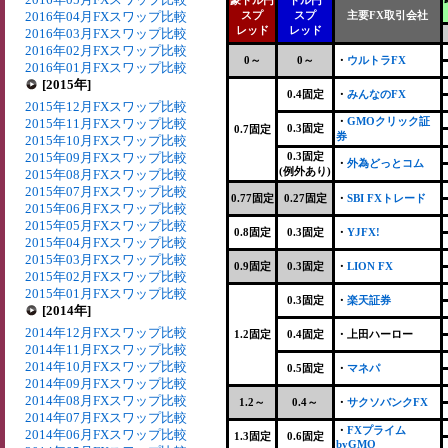
豪ドル円
ドル円
2016年04月FXスワップ比較
スプ
スプ
主要FX取引会社
レッド
レッド
2016年03月FXスワップ比較
2016年02月FXスワップ比較
0～
0～
・
ウルトラFX
2016年01月FXスワップ比較
[2015年]
0.4固定
・
みんなのFX
2015年12月FXスワップ比較
・
GMOクリック証
2015年11月FXスワップ比較
0.3固定
0.7固定
券
2015年10月FXスワップ比較
2015年09月FXスワップ比較
0.3固定
・
外為どっとコム
(例外あり)
2015年08月FXスワップ比較
2015年07月FXスワップ比較
0.77固定
0.27固定
・
SBI FXトレード
2015年06月FXスワップ比較
2015年05月FXスワップ比較
0.8固定
0.3固定
・
YJFX!
2015年04月FXスワップ比較
2015年03月FXスワップ比較
0.9固定
0.3固定
・
LION FX
2015年02月FXスワップ比較
2015年01月FXスワップ比較
0.3固定
・
楽天証券
[2014年]
2014年12月FXスワップ比較
1.2固定
0.4固定
・上田ハーロー
2014年11月FXスワップ比較
2014年10月FXスワップ比較
0.5固定
・
マネパ
2014年09月FXスワップ比較
2014年08月FXスワップ比較
1.2～
0.4～
・
サクソバンクFX
2014年07月FXスワップ比較
・
FXプライム
2014年06月FXスワップ比較
1.3固定
0.6固定
byGMO