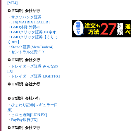
[MT4]
FX取引会社サ行
・
サクソバンク証券
・
JFX[MATRIXTRADER]
・
GMO外貨[外貨ex]
・
GMOクリック証券[FXネオ]
・
GMOクリック証券【くりっ
く365】
・
StoneX証券[MetaTrader4]
・
セントラル短資ＦＸ
FX取引会社タ行
・
トレイダーズ証券[みんなの
FX]
・
トレイダーズ証券[LIGHTFX]
FX取引会社ナ行
-
FX取引会社ハ行
・
ひまわり証券[レギュラー口
座]
・
ヒロセ通商[LION FX]
・
PayPay銀行[FX]
FX取引会社マ行