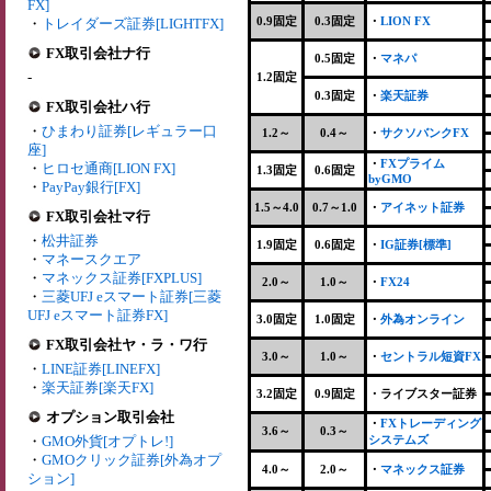
FX]
0.9固定
0.3固定
・
LION FX
・
トレイダーズ証券[LIGHTFX]
FX取引会社ナ行
0.5固定
・
マネパ
-
1.2固定
0.3固定
・
楽天証券
FX取引会社ハ行
・
ひまわり証券[レギュラー口
1.2～
0.4～
・
サクソバンクFX
座]
・
FXプライム
・
ヒロセ通商[LION FX]
1.3固定
0.6固定
byGMO
・
PayPay銀行[FX]
1.5～4.0
0.7～1.0
・
アイネット証券
FX取引会社マ行
・
松井証券
1.9固定
0.6固定
・
IG証券[標準]
・
マネースクエア
・
マネックス証券[FXPLUS]
2.0～
1.0～
・
FX24
・
三菱UFJ eスマート証券[三菱
UFJ eスマート証券FX]
3.0固定
1.0固定
・
外為オンライン
FX取引会社ヤ・ラ・ワ行
3.0～
1.0～
・
セントラル短資FX
・
LINE証券[LINEFX]
・
楽天証券[楽天FX]
3.2固定
0.9固定
・ライブスター証券
オプション取引会社
・
FXトレーディング
3.6～
0.3～
・
GMO外貨[オプトレ!]
システムズ
・
GMOクリック証券[外為オプ
4.0～
2.0～
・
マネックス証券
ション]