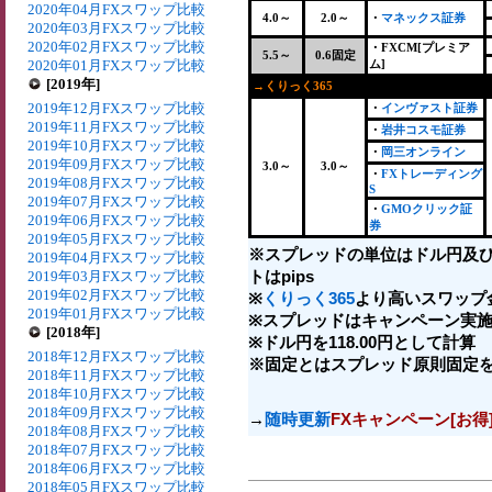
2020年04月FXスワップ比較
4.0～
2.0～
・
マネックス証券
2020年03月FXスワップ比較
2020年02月FXスワップ比較
・FXCM[プレミア
5.5～
0.6固定
2020年01月FXスワップ比較
ム]
[2019年]
→くりっく365
+
2019年12月FXスワップ比較
・
インヴァスト証券
2019年11月FXスワップ比較
・
岩井コスモ証券
2019年10月FXスワップ比較
・
岡三オンライン
2019年09月FXスワップ比較
3.0～
3.0～
・
FXトレーディング
2019年08月FXスワップ比較
S
2019年07月FXスワップ比較
・
GMOクリック証
2019年06月FXスワップ比較
券
2019年05月FXスワップ比較
※スプレッドの単位はドル円及
2019年04月FXスワップ比較
トはpips
2019年03月FXスワップ比較
2019年02月FXスワップ比較
※
くりっく365
より高いスワップ
2019年01月FXスワップ比較
※スプレッドはキャンペーン実施
[2018年]
※ドル円を118.00円として計算
2018年12月FXスワップ比較
※固定とはスプレッド原則固定
2018年11月FXスワップ比較
2018年10月FXスワップ比較
2018年09月FXスワップ比較
→
随時更新
FXキャンペーン[お得
2018年08月FXスワップ比較
2018年07月FXスワップ比較
2018年06月FXスワップ比較
2018年05月FXスワップ比較