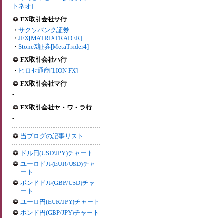
トネオ]
FX取引会社サ行
・
サクソバンク証券
・
JFX[MATRIXTRADER]
・
StoneX証券[MetaTrader4]
FX取引会社ハ行
・
ヒロセ通商[LION FX]
FX取引会社マ行
-
FX取引会社ヤ・ワ・ラ行
-
当ブログの記事リスト
ドル円(USD/JPY)チャート
ユーロドル(EUR/USD)チャ
ート
ポンドドル(GBP/USD)チャ
ート
ユーロ円(EUR/JPY)チャート
ポンド円(GBP/JPY)チャート