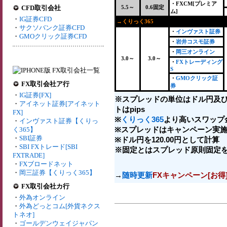
・FXCM[プレミア
CFD取引会社
5.5～
0.6固定
ム]
・
IG証券CFD
→くりっく365
+
・
サクソバンク証券CFD
・
インヴァスト証券
・
GMOクリック証券CFD
・
岩井コスモ証券
・
岡三オンライン
3.0～
3.0～
・
FXトレーディング
S
・
GMOクリック証
FX取引会社ア行
券
・
IG証券[FX]
※スプレッドの単位はドル円及
・
アイネット証券[アイネット
トはpips
FX]
※
くりっく365
より高いスワップ
・
インヴァスト証券【くりっ
※スプレッドはキャンペーン実施
く365】
・
SBI証券
※ドル円を120.00円として計算
・
SBI FXトレード[SBI
※固定とはスプレッド原則固定
FXTRADE]
・
FXブロードネット
・
岡三証券【くりっく365】
→
随時更新
FXキャンペーン[お得
FX取引会社カ行
・
外為オンライン
・
外為どっとコム[外貨ネクス
トネオ]
・
ゴールデンウェイジャパン