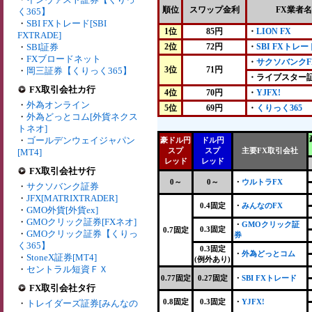
順位
スワップ金利
FX業者名
く365】
・
SBI FXトレード[SBI
1位
85円
・
LION FX
FXTRADE]
・
SBI証券
2位
72円
・
SBI FXトレー
・
FXブロードネット
・
サクソバンクF
3位
71円
・
岡三証券【くりっく365】
・ライブスター
FX取引会社カ行
4位
70円
・
YJFX!
・
外為オンライン
5位
69円
・
くりっく365
・
外為どっとコム[外貨ネクス
トネオ]
・
ゴールデンウェイジャパン
豪ドル円
ドル円
スプ
スプ
主要FX取引会社
[MT4]
レッド
レッド
FX取引会社サ行
0～
0～
・
ウルトラFX
・
サクソバンク証券
・
JFX[MATRIXTRADER]
0.4固定
・
みんなのFX
・
GMO外貨[外貨ex]
・
GMOクリック証券[FXネオ]
・
GMOクリック証
0.3固定
0.7固定
・
GMOクリック証券【くりっ
券
く365】
0.3固定
・
外為どっとコム
・
StoneX証券[MT4]
(例外あり)
・
セントラル短資ＦＸ
0.77固定
0.27固定
・
SBI FXトレード
FX取引会社タ行
0.8固定
0.3固定
・
YJFX!
・
トレイダーズ証券[みんなの