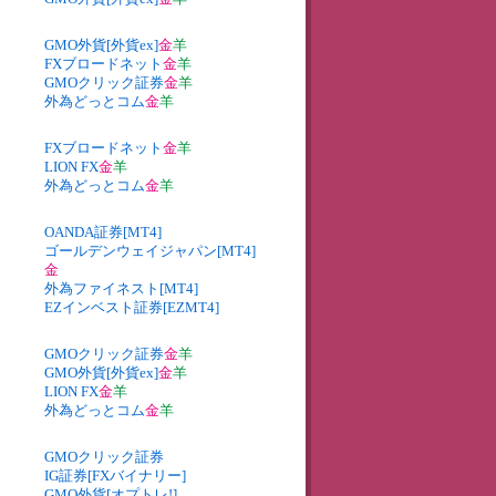
GMO外貨[外貨ex]
金
羊
FXブロードネット
金
羊
GMOクリック証券
金
羊
外為どっとコム
金
羊
FXブロードネット
金
羊
LION FX
金
羊
外為どっとコム
金
羊
OANDA証券[MT4]
ゴールデンウェイジャパン[MT4]
金
外為ファイネスト[MT4]
EZインベスト証券[EZMT4]
GMOクリック証券
金
羊
GMO外貨[外貨ex]
金
羊
LION FX
金
羊
外為どっとコム
金
羊
GMOクリック証券
IG証券[FXバイナリー]
GMO外貨[オプトレ!]