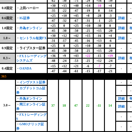
-62
-30
-75
-29
+16
-39
+30
+15
+40
+14
-10
+4
0.8固定
・上田ハーロー
-
-
-35
-22
-47
-19
0
-14
+25
+10
+45
+8
-28
-3
0.6固定
・
IG証券
詳細
-
-47
-32
-67
-31
-1
-25
+25
0
+25
+10
-30
0
1.0固定
・
外為オンライン
詳細
-45
-30
-50
-25
+15
-20
+30
+12
+42
+15
-16
+4
1.0～
・
セントラル短資FX
詳細
-
-31
-17
-45
-16
+13
-6
+25
0
+25
+10
-30
0
0.9固定
・ライブスター証券
-
-
-45
-30
-50
-25
+15
-20
+36
+9
+43
+22
-15
+19
・
FXトレーディング
0.3～
詳細
システムズ
-48
-24
-53
-25
+12
-24
+15
+12
+21
-6
-7
-7
0.4固定
・
OANDA
-
-
-47
-44
-61
-15
-17
-21
365
・
インヴァスト証券
-
-
・
カブドットコム証
-
-
券
・
外為オンライン
詳細
・
岡三オンライン証
3.0～
37
18
47
22
-11
14
詳細
-
券
・
FXトレーディング
-
-
S
・
GMOクリック証
-
-
券