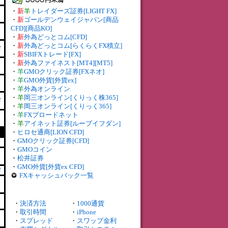
・
新
羊
トレイダーズ証券[LIGHT FX]
・
新
ゴールデンウェイジャパン[商品
CFD][商品KO]
・
新
外為どっとコム[CFD]
・
新
外為どっとコム[らくらくFX積立]
有
・
新
SBIFXトレード[FX]
・
新
外為ファイネスト[MT4][MT5]
・
羊
GMOクリック証券[FXネオ]
・
羊
GMO外貨[外貨ex]
・
羊
外為オンライン
・
羊
岡三オンライン[くりっく株365]
有
・
羊
岡三オンライン[くりっく365]
・
羊
FXブロードネット
・
羊
アイネット証券[ループイフダン]
・
ヒロセ通商[LION CFD]
・
GMOクリック証券[CFD]
・
GMOコイン
・
松井証券
・
GMO外貨[外貨ex CFD]
有
FXキャッシュバック一覧
・
決済方法
・
1000通貨
・
取引時間
・
iPhone
・
スプレッド
・
スワップ金利