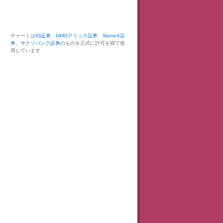
チャートは
IG証券
、
GMOクリック証券
、
StoneX証
券
、
サクソバンク証券
のものを正式に許可を得て使
用しています