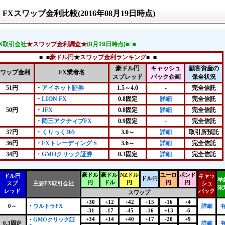
FXスワップ金利比較(2016年08月19日時点)
FX取引会社
★スワップ金利調査★
(8月19日時点)■□■
■□■
豪ドル円
★
スワップ金利ランキング
■□■
豪ドル円
キャッシュ
顧客資産の
ワップ金利
FX業者名
スプレッド
バック企画
保全状況
51円
・
アイネット証券
1.5～4.0
-
完全信託
・
LION FX
0.8固定
詳細
完全信託
50円
・
JFX
0.8固定
詳細
完全信託
・
岡三アクティブFX
0.9固定
-
完全信託
37円
・
くりっく365
3.0～
詳細
取引所預託
36円
・
FXトレーディング S
3.6～
詳細
完全信託
34円
・
GMOクリック証券
0.3固定
詳細
完全信託
豪ドル
豪ドル
NZドル
ユーロ
ポンド
ドル円
キャッ
ドル円
羊
円
ドル
円
円
円
スプ
主要FX取引会社
シュ
限
レッド
バック
スワップ
+30
+12
+42
+15
-16
+4
0～
・
ウルトラFX
詳細
-31
-17
-45
-16
+13
-6
+34
+14
+40
+17
-20
+9
・
GMOクリック証
0.3固定
詳細