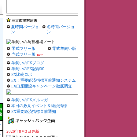
夏時間バージョ
冬時間バージョ
ン
ン
零式フリー版
零式羊飼い版
壱式フリー版
new
羊飼いのFXブログ
羊飼いのFX記録室
FX比較ロボ
FX！重要経済指標直前通知システム
FX口座開設キャンペーン徹底調査
羊飼いのFXメルマガ
本日の必見イベント＆経済指標
飼
FX重要経済指標直前通知
定
有
2026年8月3日更新
有