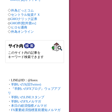
◇
外為どっとコム
◇
セントラル短資ＦＸ
◇
GMOクリック証券
◇
GMO外貨[外貨ex]
◇
ヒロセ通商
◇
外為オンライン
このサイト内の記事を
キーワード検索できます
・LINE@ID：@forex
・
羊飼いのX(旧Twitter)
・
『羊飼いのFXブログ』ウェブアプ
リ
・
羊飼いのLINEスタンプ
・
羊飼いのFXメルマガ
・
本日の経済指標メルマガ
・
FX重要経済指標直前通知メルマガ