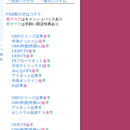
・
売買シグナル
・
取引システム
FX比較ロボはコチラ
金マーク
はキャッシュバックあり
羊マーク
は羊飼い限定特典あり
GMOクリック証券
金
羊
外為どっとコム
金
羊
GMO外貨[外貨ex]
金
羊
上へ
LIGHT FX
金
羊
比較
LION FX
金
羊
較
/
FXブロードネット
金
羊
JFX[マトリックス]
金
羊
みんなのFX
金
羊
アイネット証券
羊
外為オンライン
金
羊
IG証券
金
GMOクリック証券
金
羊
GMO外貨[外貨ex]
金
羊
アイネット証券
羊
セントラル短資ＦＸ
金
羊
LION FX
金
羊
GMO外貨[外貨ex]
金
羊