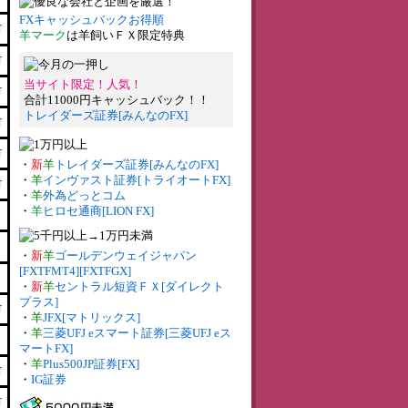
FXキャッシュバックお得順
有
羊マーク
は羊飼いＦＸ限定特典
有
当サイト限定！人気！
有
合計11000円キャッシュバック！！
トレイダーズ証券[みんなのFX]
有
有
・
新
羊
トレイダーズ証券[みんなのFX]
・
羊
インヴァスト証券[トライオートFX]
有
・
羊
外為どっとコム
・
羊
ヒロセ通商[LION FX]
・
新
羊
ゴールデンウェイジャパン
[FXTFMT4][FXTFGX]
・
新
羊
セントラル短資ＦＸ[ダイレクト
プラス]
有
・
羊
JFX[マトリックス]
・
羊
三菱UFJ eスマート証券[三菱UFJ eス
マートFX]
・
羊
Plus500JP証券[FX]
有
・
IG証券
有