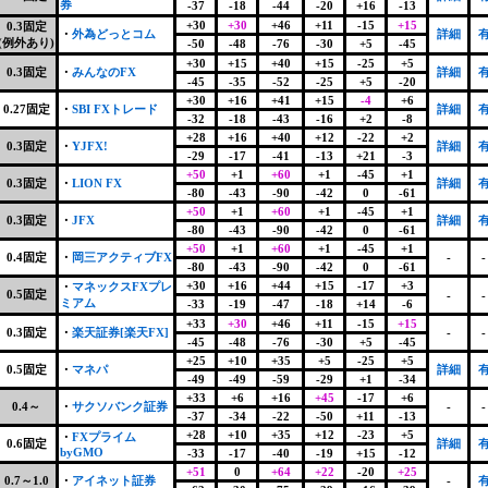
券
-37
-18
-44
-20
+16
-13
+30
+30
+46
+11
-15
+15
0.3固定
・
外為どっとコム
詳細
(例外あり)
-50
-48
-76
-30
+5
-45
+30
+15
+40
+15
-25
+5
0.3固定
・
みんなのFX
詳細
-45
-35
-52
-25
+5
-20
+30
+16
+41
+15
-4
+6
0.27固定
・
SBI FXトレード
詳細
-32
-18
-43
-16
+2
-8
+28
+16
+40
+12
-22
+2
0.3固定
・
YJFX!
詳細
-29
-17
-41
-13
+21
-3
+50
+1
+60
+1
-45
+1
0.3固定
・
LION FX
詳細
-80
-43
-90
-42
0
-61
+50
+1
+60
+1
-45
+1
0.3固定
・
JFX
詳細
-80
-43
-90
-42
0
-61
+50
+1
+60
+1
-45
+1
0.4固定
・
岡三アクティブFX
-
-
-80
-43
-90
-42
0
-61
+30
+16
+44
+15
-17
+3
・
マネックスFXプレ
0.5固定
-
-
ミアム
-33
-19
-47
-18
+14
-6
+33
+30
+46
+11
-15
+15
0.3固定
・
楽天証券[楽天FX]
-
-
-45
-48
-76
-30
+5
-45
+25
+10
+35
+5
-25
+5
0.5固定
・
マネパ
詳細
-49
-49
-59
-29
+1
-34
+33
+6
+16
+45
-17
+6
0.4～
・
サクソバンク証券
-
-
-37
-34
-22
-50
+11
-13
+28
+10
+35
+12
-23
+5
・
FXプライム
0.6固定
詳細
byGMO
-33
-17
-40
-19
+15
-12
+51
0
+64
+22
-20
+25
0.7～1.0
・
アイネット証券
-