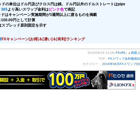
ッドの単位はドル円及びクロス円は銭、ドル円以外のドルストレートはpips
365
より高いスワップ金利は
ピンク色
で表記
ッドはキャンペーン実施期間が3週間以上に渡るものを掲載
100.00円として計算
はスプレッド原則固定を示す
新
FXキャンペーン[お得]＆[凄い]＆[有利]ランキング
2016/08/19 14:28|
FXURL
| ▲
画面
TOP：
FXスワップ金利徹底
カテゴリー：
2016年08月FXスワップ比