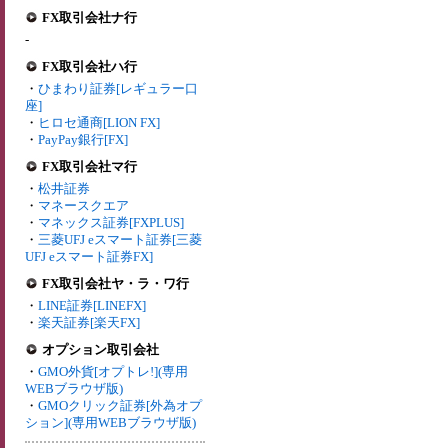
FX取引会社ナ行
-
FX取引会社ハ行
・
ひまわり証券[レギュラー口
座]
・
ヒロセ通商[LION FX]
・
PayPay銀行[FX]
FX取引会社マ行
・
松井証券
・
マネースクエア
・
マネックス証券[FXPLUS]
・
三菱UFJ eスマート証券[三菱
UFJ eスマート証券FX]
FX取引会社ヤ・ラ・ワ行
・
LINE証券[LINEFX]
・
楽天証券[楽天FX]
オプション取引会社
・
GMO外貨[オプトレ!](専用
WEBブラウザ版)
・
GMOクリック証券[外為オプ
ション](専用WEBブラウザ版)