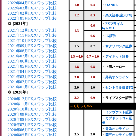
2022年04月FXスワップ比較
1.0
0.4
・
OANDA
2022年03月FXスワップ比較
2022年02月FXスワップ比較
1.2
0.3
・
楽天証券[楽天FX]
2022年01月FXスワップ比較
[2021年]
・
FXプライム
0.6
byGMO
2021年12月FXスワップ比較
1.3
2021年11月FXスワップ比較
0.6
・
IG証券
2021年10月FXスワップ比較
2021年09月FXスワップ比較
1.5
0.7
・
サクソバンク証券
2021年08月FXスワップ比較
2021年07月FXスワップ比較
1.5～4.0
0.7～1.0
・
アイネット証券
2021年06月FXスワップ比較
2021年05月FXスワップ比較
1.8
0.8
・上田ハーロー
2021年04月FXスワップ比較
2021年03月FXスワップ比較
3.0
1.0
・
外為オンライン
2021年02月FXスワップ比較
2021年01月FXスワップ比較
3.0
1.0
・
セントラル短資FX
[2020年]
3.2
0.9
・ライブスター証券
2020年12月FXスワップ比較
2020年11月FXスワップ比較
→くりっく365
2020年10月FXスワップ比較
・
インヴァスト証券
2020年09月FXスワップ比較
・
カブドットコム証
2020年08月FXスワップ比較
券
2020年07月FXスワップ比較
・
外為オンライン
2020年06月FXスワップ比較
3.5
3.0
2020年05月FXスワップ比較
・
岡三オンライン証