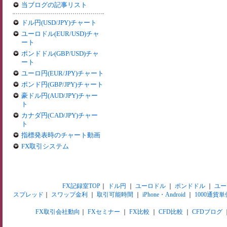
当ブログの記事リスト
ドル円(USD/JPY)チャート
ユーロドル(EUR/USD)チャ
ート
ポンドドル(GBP/USD)チャ
ート
ユーロ円(EUR/JPY)チャート
ポンド円(GBP/JPY)チャート
豪ドル円(AUD/JPY)チャー
ト
カナダ円(CAD/JPY)チャー
ト
指標発表時のチャート動画
FX取引システム
FX記録室TOP
｜
ドル円
｜
ユーロドル
｜
ポンドドル
｜
ユー
スプレッド
｜
スワップ金利
｜
取引可能時間
｜
iPhone・Android
｜
1000通貨単
FX取引会社動向
｜
FXセミナー
｜
FX比較
｜
CFD比較
｜
CFDブログ