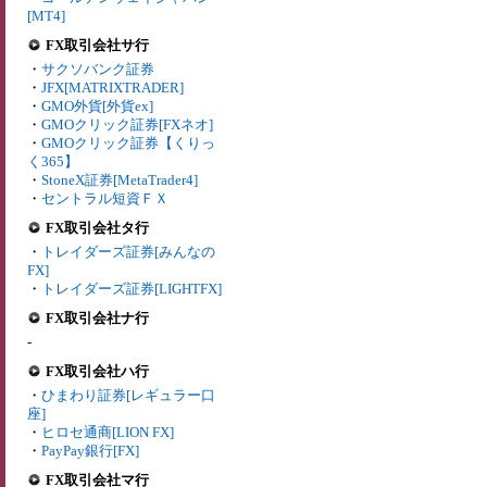
[MT4]
FX取引会社サ行
・
サクソバンク証券
・
JFX[MATRIXTRADER]
・
GMO外貨[外貨ex]
・
GMOクリック証券[FXネオ]
・
GMOクリック証券【くりっ
く365】
・
StoneX証券[MetaTrader4]
・
セントラル短資ＦＸ
FX取引会社タ行
・
トレイダーズ証券[みんなの
FX]
・
トレイダーズ証券[LIGHTFX]
FX取引会社ナ行
-
FX取引会社ハ行
・
ひまわり証券[レギュラー口
座]
・
ヒロセ通商[LION FX]
・
PayPay銀行[FX]
FX取引会社マ行