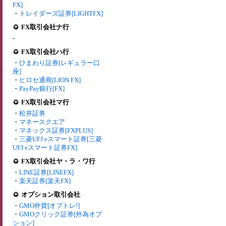
FX]
・
トレイダーズ証券[LIGHTFX]
FX取引会社ナ行
-
FX取引会社ハ行
・
ひまわり証券[レギュラー口
座]
・
ヒロセ通商[LION FX]
・
PayPay銀行[FX]
FX取引会社マ行
・
松井証券
・
マネースクエア
・
マネックス証券[FXPLUS]
・
三菱UFJ eスマート証券[三菱
UFJ eスマート証券FX]
FX取引会社ヤ・ラ・ワ行
・
LINE証券[LINEFX]
・
楽天証券[楽天FX]
オプション取引会社
・
GMO外貨[オプトレ!]
・
GMOクリック証券[外為オプ
ション]