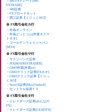
・
SBI FXトレード[SBI
FXTRADE]
・
SBI証券
・
FXブロードネット
・
岡三証券【くりっく365】
FX取引会社カ行
・
外為オンライン
・
外為どっとコム[外貨ネクス
トネオ]
・
ゴールデンウェイジャパン
[MT4]
FX取引会社サ行
・
サクソバンク証券
・
JFX[MATRIXTRADER]
・
GMO外貨[外貨ex]
・
GMOクリック証券[FXネオ]
・
GMOクリック証券【くりっ
く365】
・
StoneX証券[MetaTrader4]
・
セントラル短資ＦＸ
FX取引会社タ行
・
トレイダーズ証券[みんなの
FX]
・
トレイダーズ証券[LIGHTFX]