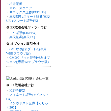
・
松井証券
・
マネースクエア
・
マネックス証券[FXPLUS]
・
三菱UFJ eスマート証券[三菱
UFJ eスマート証券FX]
FX取引会社ヤ・ラ・ワ行
・
LINE証券[LINEFX]
・
楽天証券[楽天FX]
オプション取引会社
・
GMO外貨[オプトレ!](専用
WEBブラウザ版)
・
GMOクリック証券[外為オプ
ション](専用WEBブラウザ版)
FX取引会社ア行
・
IG証券[FX]
・
アイネット証券[アイネット
FX]
・
インヴァスト証券【くりっ
く365】