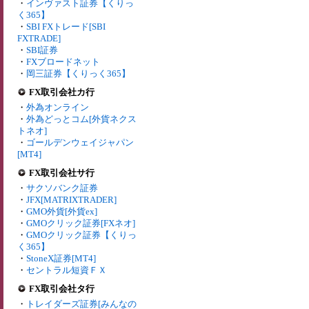
・
インヴァスト証券【くりっ
く365】
・
SBI FXトレード[SBI
FXTRADE]
・
SBI証券
・
FXブロードネット
・
岡三証券【くりっく365】
FX取引会社カ行
・
外為オンライン
・
外為どっとコム[外貨ネクス
トネオ]
・
ゴールデンウェイジャパン
[MT4]
FX取引会社サ行
・
サクソバンク証券
・
JFX[MATRIXTRADER]
・
GMO外貨[外貨ex]
・
GMOクリック証券[FXネオ]
・
GMOクリック証券【くりっ
く365】
・
StoneX証券[MT4]
・
セントラル短資ＦＸ
FX取引会社タ行
・
トレイダーズ証券[みんなの