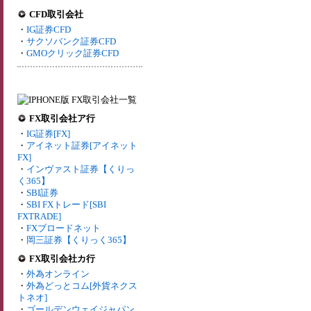
CFD取引会社
・
IG証券CFD
・
サクソバンク証券CFD
・
GMOクリック証券CFD
FX取引会社ア行
・
IG証券[FX]
・
アイネット証券[アイネット
FX]
・
インヴァスト証券【くりっ
く365】
・
SBI証券
・
SBI FXトレード[SBI
FXTRADE]
・
FXブロードネット
・
岡三証券【くりっく365】
FX取引会社カ行
・
外為オンライン
・
外為どっとコム[外貨ネクス
トネオ]
・
ゴールデンウェイジャパン