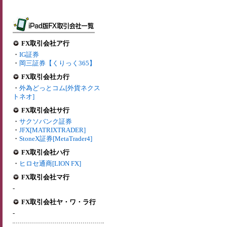
FX取引会社ア行
・
IG証券
・
岡三証券【くりっく365】
FX取引会社カ行
・
外為どっとコム[外貨ネクス
トネオ]
FX取引会社サ行
・
サクソバンク証券
・
JFX[MATRIXTRADER]
・
StoneX証券[MetaTrader4]
FX取引会社ハ行
・
ヒロセ通商[LION FX]
FX取引会社マ行
-
FX取引会社ヤ・ワ・ラ行
-