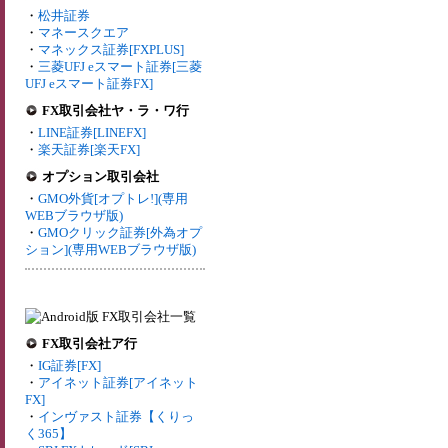
・
松井証券
・
マネースクエア
・
マネックス証券[FXPLUS]
・
三菱UFJ eスマート証券[三菱
UFJ eスマート証券FX]
FX取引会社ヤ・ラ・ワ行
・
LINE証券[LINEFX]
・
楽天証券[楽天FX]
オプション取引会社
・
GMO外貨[オプトレ!](専用
WEBブラウザ版)
・
GMOクリック証券[外為オプ
ション](専用WEBブラウザ版)
FX取引会社ア行
・
IG証券[FX]
・
アイネット証券[アイネット
FX]
・
インヴァスト証券【くりっ
く365】