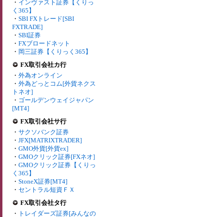
・
インヴァスト証券【くりっ
く365】
・
SBI FXトレード[SBI
FXTRADE]
・
SBI証券
・
FXブロードネット
・
岡三証券【くりっく365】
FX取引会社カ行
・
外為オンライン
・
外為どっとコム[外貨ネクス
トネオ]
・
ゴールデンウェイジャパン
[MT4]
FX取引会社サ行
・
サクソバンク証券
・
JFX[MATRIXTRADER]
・
GMO外貨[外貨ex]
・
GMOクリック証券[FXネオ]
・
GMOクリック証券【くりっ
く365】
・
StoneX証券[MT4]
・
セントラル短資ＦＸ
FX取引会社タ行
・
トレイダーズ証券[みんなの