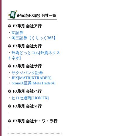
FX取引会社ア行
・
IG証券
・
岡三証券【くりっく365】
FX取引会社カ行
・
外為どっとコム[外貨ネクス
トネオ]
FX取引会社サ行
・
サクソバンク証券
・
JFX[MATRIXTRADER]
・
StoneX証券[MetaTrader4]
FX取引会社ハ行
・
ヒロセ通商[LION FX]
FX取引会社マ行
-
FX取引会社ヤ・ワ・ラ行
-