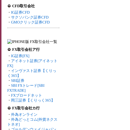
CFD取引会社
・
IG証券CFD
・
サクソバンク証券CFD
・
GMOクリック証券CFD
FX取引会社ア行
・
IG証券[FX]
・
アイネット証券[アイネット
FX]
・
インヴァスト証券【くりっ
く365】
・
SBI証券
・
SBI FXトレード[SBI
FXTRADE]
・
FXブロードネット
・
岡三証券【くりっく365】
FX取引会社カ行
・
外為オンライン
・
外為どっとコム[外貨ネクス
トネオ]
・
ゴールデンウェイジャパン