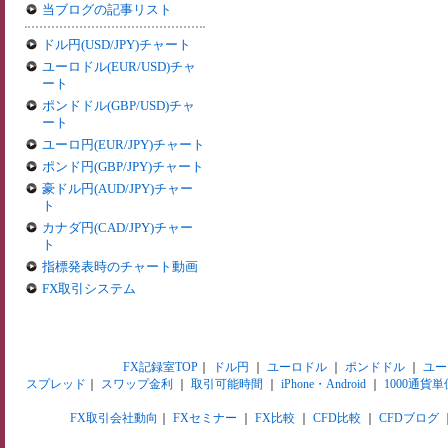
当ブログの記事リスト
ドル円(USD/JPY)チャート
ユーロドル(EUR/USD)チャ
ート
ポンドドル(GBP/USD)チャ
ート
ユーロ円(EUR/JPY)チャート
ポンド円(GBP/JPY)チャート
豪ドル円(AUD/JPY)チャー
ト
カナダ円(CAD/JPY)チャー
ト
指標発表時のチャート動画
FX取引システム
FX記録室TOP
｜
ドル円
｜
ユーロドル
｜
ポンドドル
｜
ユー
スプレッド
｜
スワップ金利
｜
取引可能時間
｜
iPhone・Android
｜
1000通貨単
FX取引会社動向
｜
FXセミナー
｜
FX比較
｜
CFD比較
｜
CFDブログ