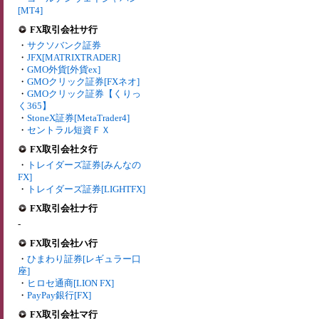
[MT4]
FX取引会社サ行
・
サクソバンク証券
・
JFX[MATRIXTRADER]
・
GMO外貨[外貨ex]
・
GMOクリック証券[FXネオ]
・
GMOクリック証券【くりっ
く365】
・
StoneX証券[MetaTrader4]
・
セントラル短資ＦＸ
FX取引会社タ行
・
トレイダーズ証券[みんなの
FX]
・
トレイダーズ証券[LIGHTFX]
FX取引会社ナ行
-
FX取引会社ハ行
・
ひまわり証券[レギュラー口
座]
・
ヒロセ通商[LION FX]
・
PayPay銀行[FX]
FX取引会社マ行