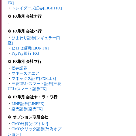
FX]
・
トレイダーズ証券[LIGHTFX]
FX取引会社ナ行
-
FX取引会社ハ行
・
ひまわり証券[レギュラー口
座]
・
ヒロセ通商[LION FX]
・
PayPay銀行[FX]
FX取引会社マ行
・
松井証券
・
マネースクエア
・
マネックス証券[FXPLUS]
・
三菱UFJ eスマート証券[三菱
UFJ eスマート証券FX]
FX取引会社ヤ・ラ・ワ行
・
LINE証券[LINEFX]
・
楽天証券[楽天FX]
オプション取引会社
・
GMO外貨[オプトレ!]
・
GMOクリック証券[外為オプ
ション]