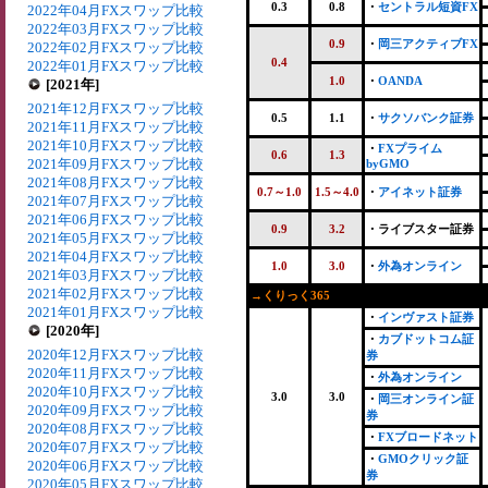
0.3
0.8
・
セントラル短資FX
2022年04月FXスワップ比較
2022年03月FXスワップ比較
0.9
・
岡三アクティブFX
2022年02月FXスワップ比較
0.4
2022年01月FXスワップ比較
1.0
・
OANDA
[2021年]
2021年12月FXスワップ比較
0.5
1.1
・
サクソバンク証券
2021年11月FXスワップ比較
2021年10月FXスワップ比較
・
FXプライム
0.6
1.3
2021年09月FXスワップ比較
byGMO
2021年08月FXスワップ比較
0.7～1.0
1.5～4.0
・
アイネット証券
2021年07月FXスワップ比較
2021年06月FXスワップ比較
0.9
3.2
・ライブスター証券
2021年05月FXスワップ比較
2021年04月FXスワップ比較
1.0
3.0
・
外為オンライン
2021年03月FXスワップ比較
2021年02月FXスワップ比較
→くりっく365
2021年01月FXスワップ比較
・
インヴァスト証券
[2020年]
・
カブドットコム証
2020年12月FXスワップ比較
券
2020年11月FXスワップ比較
・
外為オンライン
2020年10月FXスワップ比較
3.0
3.0
・
岡三オンライン証
2020年09月FXスワップ比較
券
2020年08月FXスワップ比較
・
FXブロードネット
2020年07月FXスワップ比較
・
GMOクリック証
2020年06月FXスワップ比較
券
2020年05月FXスワップ比較