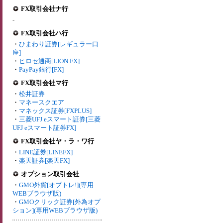
FX取引会社ナ行
-
FX取引会社ハ行
・
ひまわり証券[レギュラー口
座]
・
ヒロセ通商[LION FX]
・
PayPay銀行[FX]
FX取引会社マ行
・
松井証券
・
マネースクエア
・
マネックス証券[FXPLUS]
・
三菱UFJ eスマート証券[三菱
UFJ eスマート証券FX]
FX取引会社ヤ・ラ・ワ行
・
LINE証券[LINEFX]
・
楽天証券[楽天FX]
オプション取引会社
・
GMO外貨[オプトレ!](専用
WEBブラウザ版)
・
GMOクリック証券[外為オプ
ション](専用WEBブラウザ版)