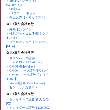
・
SBI FXトレード[SBI
FXTRADE]
・
SBI証券
・
FXブロードネット
・
岡三証券【くりっく365】
FX取引会社カ行
・
外為オンライン
・
外為どっとコム[外貨ネクス
トネオ]
・
ゴールデンウェイジャパン
[MT4]
FX取引会社サ行
・
サクソバンク証券
・
JFX[MATRIXTRADER]
・
GMO外貨[外貨ex]
・
GMOクリック証券[FXネオ]
・
GMOクリック証券【くりっ
く365】
・
StoneX証券[MetaTrader4]
・
セントラル短資ＦＸ
FX取引会社タ行
・
トレイダーズ証券[みんなの
FX]
・
トレイダーズ証券[LIGHTFX]