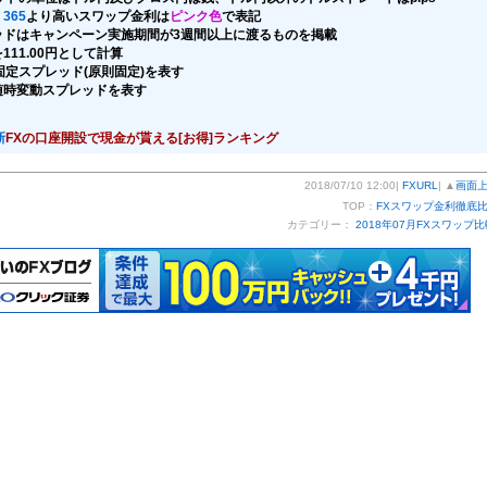
365
より高いスワップ金利は
ピンク色
で表記
ッドはキャンペーン実施期間が3週間以上に渡るものを掲載
111.00円として計算
固定スプレッド(原則固定)を表す
随時変動スプレッドを表す
新
FXの口座開設で現金が貰える[お得]ランキング
2018/07/10 12:00|
FXURL
| ▲
画面
TOP：
FXスワップ金利徹底
カテゴリー：
2018年07月FXスワップ比