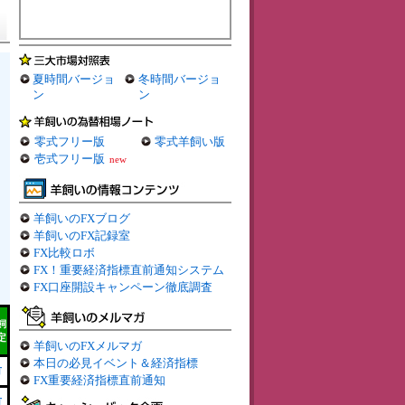
夏時間バージョ
冬時間バージョ
ン
ン
零式フリー版
零式羊飼い版
壱式フリー版
new
羊飼いのFXブログ
羊飼いのFX記録室
FX比較ロボ
FX！重要経済指標直前通知システム
FX口座開設キャンペーン徹底調査
飼
定
羊飼いのFXメルマガ
本日の必見イベント＆経済指標
有
FX重要経済指標直前通知
有