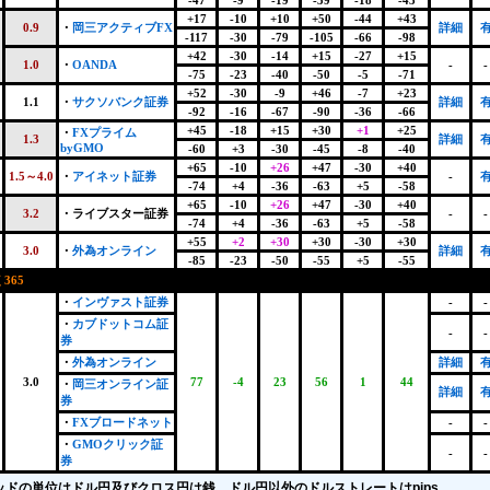
-47
-9
-19
-39
-18
-43
+17
-10
+10
+50
-44
+43
0.9
・
岡三アクティブFX
詳細
-117
-30
-79
-105
-66
-98
+42
-30
-14
+15
-27
+15
1.0
・
OANDA
-
-
-75
-23
-40
-50
-5
-71
+52
-30
-9
+46
-7
+23
1.1
・
サクソバンク証券
詳細
-92
-16
-67
-90
-36
-66
+45
-18
+15
+30
+1
+25
・
FXプライム
1.3
詳細
byGMO
-60
+3
-30
-45
-8
-40
+65
-10
+26
+47
-30
+40
1.5～4.0
・
アイネット証券
-
-74
+4
-36
-63
+5
-58
+65
-10
+26
+47
-30
+40
3.2
・ライブスター証券
-
-
-74
+4
-36
-63
+5
-58
+55
+2
+30
+30
-30
+30
3.0
・
外為オンライン
詳細
-85
-23
-50
-55
+5
-55
365
・
インヴァスト証券
-
-
・
カブドットコム証
-
-
券
・
外為オンライン
詳細
3.0
77
-4
23
56
1
44
・
岡三オンライン証
詳細
券
・
FXブロードネット
-
-
・
GMOクリック証
-
-
券
ッドの単位はドル円及びクロス円は銭、ドル円以外のドルストレートはpips