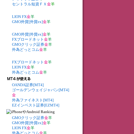
セントラル短資ＦＸ
金
羊
LION FX
金
羊
GMO外貨[外貨ex]
金
羊
GMO外貨[外貨ex]
金
羊
FXブロードネット
金
羊
GMOクリック証券
金
羊
外為どっとコム
金
羊
FXブロードネット
金
羊
LION FX
金
羊
外為どっとコム
金
羊
OANDA証券[MT4]
ゴールデンウェイジャパン[MT4]
金
外為ファイネスト[MT4]
EZインベスト証券[EZMT4]
GMOクリック証券
金
羊
GMO外貨[外貨ex]
金
羊
LION FX
金
羊
外為どっとコム
金
羊