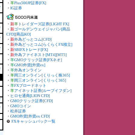
・
羊
Plus500JP証券[FX]
有
・
IG証券
・
新
羊
トレイダーズ証券[LIGHT FX]
有
・
新
ゴールデンウェイジャパン[商品
CFD][商品KO]
有
・
新
外為どっとコム[CFD]
・
新
外為どっとコム[らくらくFX積立]
有
・
新
SBIFXトレード[FX]
・
新
外為ファイネスト[MT4][MT5]
・
羊
GMOクリック証券[FXネオ]
・
羊
GMO外貨[外貨ex]
有
・
羊
外為オンライン
・
羊
岡三オンライン[くりっく株365]
・
羊
岡三オンライン[くりっく365]
・
羊
FXブロードネット
・
羊
アイネット証券[ループイフダン]
・
ヒロセ通商[LION CFD]
有
・
GMOクリック証券[CFD]
・
GMOコイン
有
・
松井証券
・
GMO外貨[外貨ex CFD]
FXキャッシュバック一覧