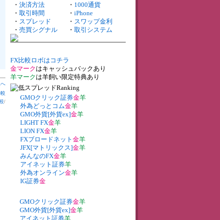
・
決済方法
・
1000通貨
・
取引時間
・
iPhone
・
スプレッド
・
スワップ金利
・
売買シグナル
・
取引システム
FX比較ロボはコチラ
金マーク
はキャッシュバックあり
羊マーク
は羊飼い限定特典あり
上へ
比較
GMOクリック証券
金
羊
較
/
外為どっとコム
金
羊
GMO外貨[外貨ex]
金
羊
LIGHT FX
金
羊
LION FX
金
羊
FXブロードネット
金
羊
JFX[マトリックス]
金
羊
みんなのFX
金
羊
アイネット証券
羊
外為オンライン
金
羊
IG証券
金
GMOクリック証券
金
羊
GMO外貨[外貨ex]
金
羊
アイネット証券
羊