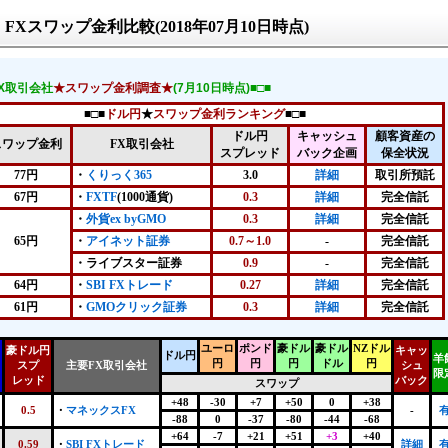
FXスワップ金利比較(2018年07月10日時点)
FX取引会社
★スワップ金利調査★
(7月10日時点)■□■
■□■
ドル円
★
スワップ金利ランキング
■□■
ドル円
キャッシュ
顧客資産の
スワップ金利
FX取引会社
スプレッド
バック企画
保全状況
77円
・
くりっく365
3.0
詳細
取引所預託
67円
・
FXTF
(1000通貨)
0.3
詳細
完全信託
・
外貨ex byGMO
0.3
詳細
完全信託
65円
・
アイネット証券
0.7～1.0
-
完全信託
・ライブスター証券
0.9
-
完全信託
64円
・
SBI FXトレード
0.27
詳細
完全信託
61円
・
GMOクリック証券
0.3
詳細
完全信託
ユーロ
ポンド
豪ドル
豪ドル
NZドル
豪ドル円
キャッ
ドル円
羊
円
円
円
ドル
円
スプ
主要FX取引会社
シュ
限
レッド
バック
スワップ
+48
-30
+7
+50
0
+38
0.5
・
マネックスFX
-
-88
0
-37
-80
-44
-68
+64
-7
+21
+51
+3
+40
0.59
・
SBI FXトレード
詳細