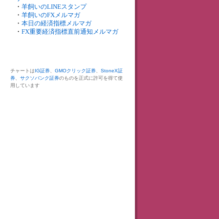
・
羊飼いのLINEスタンプ
・
羊飼いのFXメルマガ
・
本日の経済指標メルマガ
・
FX重要経済指標直前通知メルマガ
チャートは
IG証券
、
GMOクリック証券
、
StoneX証
券
、
サクソバンク証券
のものを正式に許可を得て使
用しています