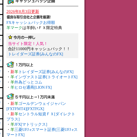
2026年8月3日更新
有
FXキャッシュバックお得順
羊マーク
は羊飼いＦＸ限定特典
有
有
当サイト限定！人気！
合計11000円キャッシュバック！！
トレイダーズ証券[みんなのFX]
有
・
新
羊
トレイダーズ証券[みんなのFX]
有
・
羊
インヴァスト証券[トライオートFX]
・
羊
外為どっとコム
有
・
羊
ヒロセ通商[LION FX]
有
・
新
羊
ゴールデンウェイジャパン
[FXTFMT4][FXTFGX]
・
新
羊
セントラル短資ＦＸ[ダイレクト
プラス]
有
・
羊
JFX[マトリックス]
・
羊
三菱UFJ eスマート証券[三菱UFJ eス
有
マートFX]