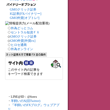
GMOクリック証券
IG証券[FXバイナリー]
GMO外貨[オプトレ!]
◇
外為どっとコム
◇
セントラル短資ＦＸ
◇
GMOクリック証券
◇
GMO外貨[外貨ex]
◇
ヒロセ通商
◇
外為オンライン
このサイト内の記事を
キーワード検索できます
・LINE@ID：@forex
・
羊飼いのX(旧Twitter)
・
『羊飼いのFXブログ』ウェブアプ
リ