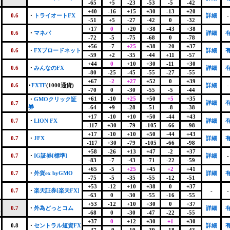
-65
+5
-23
-53
-5
-42
+40
-16
+15
+30
-13
+20
0.6
・
トライオートFX
詳細
-
-51
+5
-27
-42
0
-32
+17
0
+20
+38
-43
+38
0.6
・
マネパ
詳細
-72
-5
-75
-68
0
-78
+56
-7
+25
+38
-20
+37
0.6
・
FXブロードネット
詳細
-59
+2
-35
-44
+11
-57
+44
0
+10
+30
-11
+30
0.6
・
みんなのFX
詳細
-80
-25
-45
-55
-27
-55
+67
-2
+27
+52
0
+39
0.6
･
FXTF
(1000通貨)
詳細
-
-70
0
-30
-55
-5
-44
+61
-10
+25
+50
+5
+35
・
GMOクリック証
詳細
0.7
券
-64
+9
-28
-51
-8
-38
+17
-10
+10
+50
-44
+43
0.7
・
LION FX
詳細
-117
+30
-79
-105
-66
-98
+17
-10
+10
+50
-44
+43
0.7
・
JFX
詳細
-117
+30
-79
-105
-66
-98
+58
-26
+13
+47
-2
+37
0.7
・
IG証券[標準]
詳細
-
-83
-7
-43
-71
-22
-59
+65
-5
+25
+45
+2
+41
0.7
・
外貨ex byGMO
詳細
-75
-5
-35
-55
-12
-51
+53
-12
+10
+38
0
+37
0.7
・
楽天証券[楽天FX]
-
-
-63
0
-30
-55
-16
-55
+53
-12
+10
+30
0
+37
0.7
・
外為どっとコム
詳細
)
-68
0
-30
-47
-22
-55
+37
0
+12
+30
+1
+30
0.8
・
セントラル短資FX
詳細