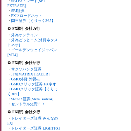
・
SBI FXトレード[SBI
FXTRADE]
・
SBI証券
・
FXブロードネット
・
岡三証券【くりっく365】
FX取引会社カ行
・
外為オンライン
・
外為どっとコム[外貨ネクス
トネオ]
・
ゴールデンウェイジャパン
[MT4]
FX取引会社サ行
・
サクソバンク証券
・
JFX[MATRIXTRADER]
・
GMO外貨[外貨ex]
・
GMOクリック証券[FXネオ]
・
GMOクリック証券【くりっ
く365】
・
StoneX証券[MetaTrader4]
・
セントラル短資ＦＸ
FX取引会社タ行
・
トレイダーズ証券[みんなの
FX]
・
トレイダーズ証券[LIGHTFX]