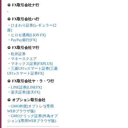
FX取引会社ナ行
-
FX取引会社ハ行
・
ひまわり証券[レギュラー口
座]
・
ヒロセ通商[LION FX]
・
PayPay銀行[FX]
FX取引会社マ行
・
松井証券
・
マネースクエア
・
マネックス証券[FXPLUS]
・
三菱UFJ eスマート証券[三菱
UFJ eスマート証券FX]
FX取引会社ヤ・ラ・ワ行
・
LINE証券[LINEFX]
・
楽天証券[楽天FX]
オプション取引会社
・
GMO外貨[オプトレ!](専用
WEBブラウザ版)
・
GMOクリック証券[外為オプ
ション](専用WEBブラウザ版)