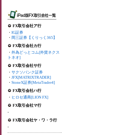
FX取引会社ア行
・
IG証券
・
岡三証券【くりっく365】
FX取引会社カ行
・
外為どっとコム[外貨ネクス
トネオ]
FX取引会社サ行
・
サクソバンク証券
・
JFX[MATRIXTRADER]
・
StoneX証券[MetaTrader4]
FX取引会社ハ行
・
ヒロセ通商[LION FX]
FX取引会社マ行
-
FX取引会社ヤ・ワ・ラ行
-