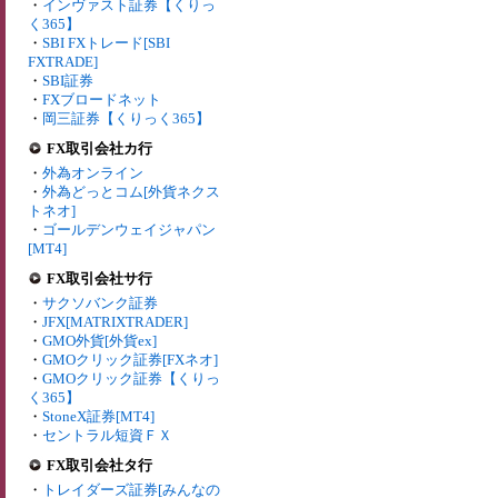
・
インヴァスト証券【くりっ
く365】
・
SBI FXトレード[SBI
FXTRADE]
・
SBI証券
・
FXブロードネット
・
岡三証券【くりっく365】
FX取引会社カ行
・
外為オンライン
・
外為どっとコム[外貨ネクス
トネオ]
・
ゴールデンウェイジャパン
[MT4]
FX取引会社サ行
・
サクソバンク証券
・
JFX[MATRIXTRADER]
・
GMO外貨[外貨ex]
・
GMOクリック証券[FXネオ]
・
GMOクリック証券【くりっ
く365】
・
StoneX証券[MT4]
・
セントラル短資ＦＸ
FX取引会社タ行
・
トレイダーズ証券[みんなの