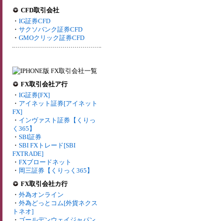
CFD取引会社
・
IG証券CFD
・
サクソバンク証券CFD
・
GMOクリック証券CFD
FX取引会社ア行
・
IG証券[FX]
・
アイネット証券[アイネット
FX]
・
インヴァスト証券【くりっ
く365】
・
SBI証券
・
SBI FXトレード[SBI
FXTRADE]
・
FXブロードネット
・
岡三証券【くりっく365】
FX取引会社カ行
・
外為オンライン
・
外為どっとコム[外貨ネクス
トネオ]
・
ゴールデンウェイジャパン