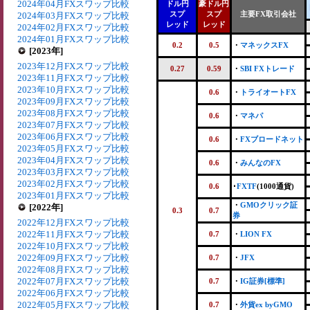
2024年04月FXスワップ比較
ドル円
豪ドル円
スプ
スプ
主要FX取引会社
2024年03月FXスワップ比較
レッド
レッド
2024年02月FXスワップ比較
2024年01月FXスワップ比較
0.2
0.5
・
マネックスFX
[2023年]
2023年12月FXスワップ比較
0.27
0.59
・
SBI FXトレード
2023年11月FXスワップ比較
2023年10月FXスワップ比較
0.6
・
トライオートFX
2023年09月FXスワップ比較
2023年08月FXスワップ比較
0.6
・
マネパ
2023年07月FXスワップ比較
2023年06月FXスワップ比較
0.6
・
FXブロードネット
2023年05月FXスワップ比較
2023年04月FXスワップ比較
0.6
・
みんなのFX
2023年03月FXスワップ比較
2023年02月FXスワップ比較
0.6
･
FXTF
(1000通貨)
2023年01月FXスワップ比較
・
GMOクリック証
[2022年]
0.3
0.7
券
2022年12月FXスワップ比較
2022年11月FXスワップ比較
0.7
・
LION FX
2022年10月FXスワップ比較
2022年09月FXスワップ比較
0.7
・
JFX
2022年08月FXスワップ比較
2022年07月FXスワップ比較
0.7
・
IG証券[標準]
2022年06月FXスワップ比較
2022年05月FXスワップ比較
0.7
・
外貨ex byGMO