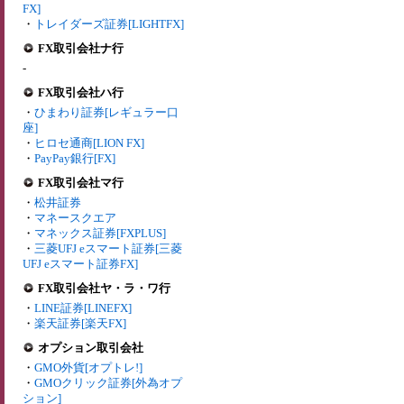
FX]
・
トレイダーズ証券[LIGHTFX]
FX取引会社ナ行
-
FX取引会社ハ行
・
ひまわり証券[レギュラー口
座]
・
ヒロセ通商[LION FX]
・
PayPay銀行[FX]
FX取引会社マ行
・
松井証券
・
マネースクエア
・
マネックス証券[FXPLUS]
・
三菱UFJ eスマート証券[三菱
UFJ eスマート証券FX]
FX取引会社ヤ・ラ・ワ行
・
LINE証券[LINEFX]
・
楽天証券[楽天FX]
オプション取引会社
・
GMO外貨[オプトレ!]
・
GMOクリック証券[外為オプ
ション]