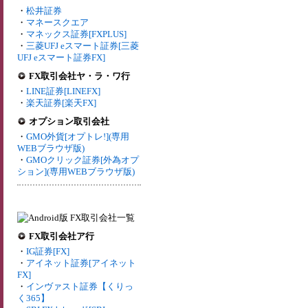
・
松井証券
・
マネースクエア
・
マネックス証券[FXPLUS]
・
三菱UFJ eスマート証券[三菱
UFJ eスマート証券FX]
FX取引会社ヤ・ラ・ワ行
・
LINE証券[LINEFX]
・
楽天証券[楽天FX]
オプション取引会社
・
GMO外貨[オプトレ!](専用
WEBブラウザ版)
・
GMOクリック証券[外為オプ
ション](専用WEBブラウザ版)
FX取引会社ア行
・
IG証券[FX]
・
アイネット証券[アイネット
FX]
・
インヴァスト証券【くりっ
く365】