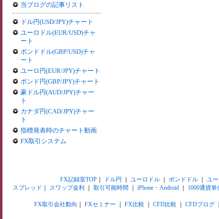
当ブログの記事リスト
ドル円(USD/JPY)チャート
ユーロドル(EUR/USD)チャ
ート
ポンドドル(GBP/USD)チャ
ート
ユーロ円(EUR/JPY)チャート
ポンド円(GBP/JPY)チャート
豪ドル円(AUD/JPY)チャー
ト
カナダ円(CAD/JPY)チャー
ト
指標発表時のチャート動画
FX取引システム
FX記録室TOP
｜
ドル円
｜
ユーロドル
｜
ポンドドル
｜
ユー
スプレッド
｜
スワップ金利
｜
取引可能時間
｜
iPhone・Android
｜
1000通貨単
FX取引会社動向
｜
FXセミナー
｜
FX比較
｜
CFD比較
｜
CFDブログ