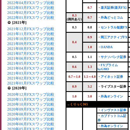
2022年04月FXスワップ比較
2022年03月FXスワップ比較
0.7
・
楽天証券[楽天FX]
2022年02月FXスワップ比較
0.3
2022年01月FXスワップ比較
0.7
・
外為どっとコム
(例外あり)
[2021年]
0.3
0.8
・
セントラル短資FX
2021年12月FXスワップ比較
2021年11月FXスワップ比較
0.9
・
岡三アクティブFX
2021年10月FXスワップ比較
0.4
2021年09月FXスワップ比較
1.0
・
OANDA
2021年08月FXスワップ比較
2021年07月FXスワップ比較
0.5
1.1
・
サクソバンク証券
2021年06月FXスワップ比較
2021年05月FXスワップ比較
・
FXプライム
0.6
1.3
2021年04月FXスワップ比較
byGMO
2021年03月FXスワップ比較
0.7～1.0
1.5～4.0
・
アイネット証券
2021年02月FXスワップ比較
2021年01月FXスワップ比較
0.9
3.2
・ライブスター証券
[2020年]
2020年12月FXスワップ比較
1.0
3.0
・
外為オンライン
2020年11月FXスワップ比較
2020年10月FXスワップ比較
→くりっく365
2020年09月FXスワップ比較
・
インヴァスト証券
2020年08月FXスワップ比較
・
カブドットコム証
2020年07月FXスワップ比較
券
2020年06月FXスワップ比較
・
外為オンライン
2020年05月FXスワップ比較