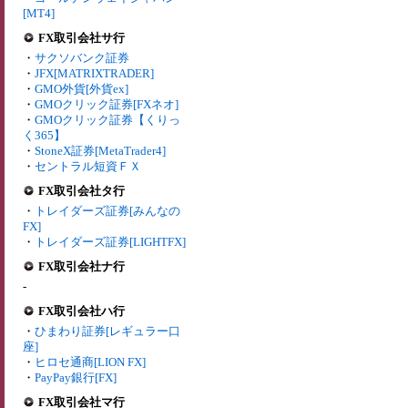
[MT4]
FX取引会社サ行
・
サクソバンク証券
・
JFX[MATRIXTRADER]
・
GMO外貨[外貨ex]
・
GMOクリック証券[FXネオ]
・
GMOクリック証券【くりっ
く365】
・
StoneX証券[MetaTrader4]
・
セントラル短資ＦＸ
FX取引会社タ行
・
トレイダーズ証券[みんなの
FX]
・
トレイダーズ証券[LIGHTFX]
FX取引会社ナ行
-
FX取引会社ハ行
・
ひまわり証券[レギュラー口
座]
・
ヒロセ通商[LION FX]
・
PayPay銀行[FX]
FX取引会社マ行