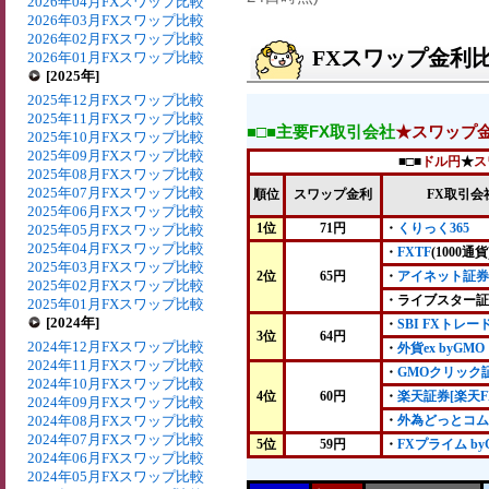
2026年04月FXスワップ比較
2026年03月FXスワップ比較
2026年02月FXスワップ比較
FXスワップ金利比較
2026年01月FXスワップ比較
[2025年]
2025年12月FXスワップ比較
2025年11月FXスワップ比較
■□■主要FX取引会社
★スワップ
2025年10月FXスワップ比較
2025年09月FXスワップ比較
■□■
ドル円
★
ス
2025年08月FXスワップ比較
2025年07月FXスワップ比較
順位
スワップ金利
FX取引会
2025年06月FXスワップ比較
1位
71円
・
くりっく365
2025年05月FXスワップ比較
2025年04月FXスワップ比較
・
FXTF
(1000通貨
2025年03月FXスワップ比較
2位
65円
・
アイネット証券
2025年02月FXスワップ比較
・ライブスター証
2025年01月FXスワップ比較
[2024年]
・
SBI FXトレー
3位
64円
2024年12月FXスワップ比較
・
外貨ex byGMO
2024年11月FXスワップ比較
・
GMOクリック
2024年10月FXスワップ比較
4位
60円
・
楽天証券[楽天F
2024年09月FXスワップ比較
2024年08月FXスワップ比較
・
外為どっとコム
2024年07月FXスワップ比較
5位
59円
・
FXプライム by
2024年06月FXスワップ比較
2024年05月FXスワップ比較