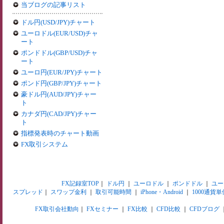
当ブログの記事リスト
ドル円(USD/JPY)チャート
ユーロドル(EUR/USD)チャ
ート
ポンドドル(GBP/USD)チャ
ート
ユーロ円(EUR/JPY)チャート
ポンド円(GBP/JPY)チャート
豪ドル円(AUD/JPY)チャー
ト
カナダ円(CAD/JPY)チャー
ト
指標発表時のチャート動画
FX取引システム
FX記録室TOP
｜
ドル円
｜
ユーロドル
｜
ポンドドル
｜
ユー
スプレッド
｜
スワップ金利
｜
取引可能時間
｜
iPhone・Android
｜
1000通貨単
FX取引会社動向
｜
FXセミナー
｜
FX比較
｜
CFD比較
｜
CFDブログ