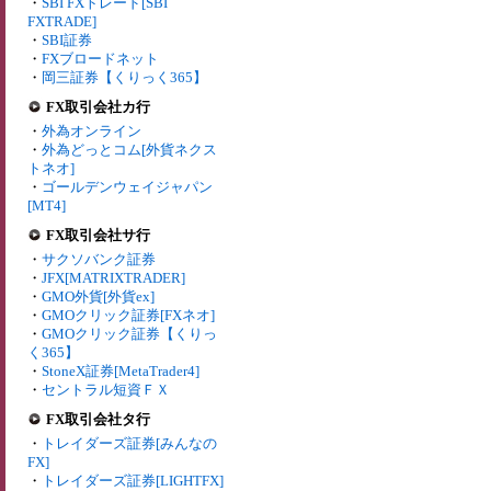
・
SBI FXトレード[SBI
FXTRADE]
・
SBI証券
・
FXブロードネット
・
岡三証券【くりっく365】
FX取引会社カ行
・
外為オンライン
・
外為どっとコム[外貨ネクス
トネオ]
・
ゴールデンウェイジャパン
[MT4]
FX取引会社サ行
・
サクソバンク証券
・
JFX[MATRIXTRADER]
・
GMO外貨[外貨ex]
・
GMOクリック証券[FXネオ]
・
GMOクリック証券【くりっ
く365】
・
StoneX証券[MetaTrader4]
・
セントラル短資ＦＸ
FX取引会社タ行
・
トレイダーズ証券[みんなの
FX]
・
トレイダーズ証券[LIGHTFX]