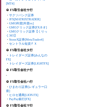
[MT4]
FX取引会社サ行
・
サクソバンク証券
・
JFX[MATRIXTRADER]
・
GMO外貨[外貨ex]
・
GMOクリック証券[FXネオ]
・
GMOクリック証券【くりっ
く365】
・
StoneX証券[MetaTrader4]
・
セントラル短資ＦＸ
FX取引会社タ行
・
トレイダーズ証券[みんなの
FX]
・
トレイダーズ証券[LIGHTFX]
FX取引会社ナ行
-
FX取引会社ハ行
・
ひまわり証券[レギュラー口
座]
・
ヒロセ通商[LION FX]
・
PayPay銀行[FX]
FX取引会社マ行