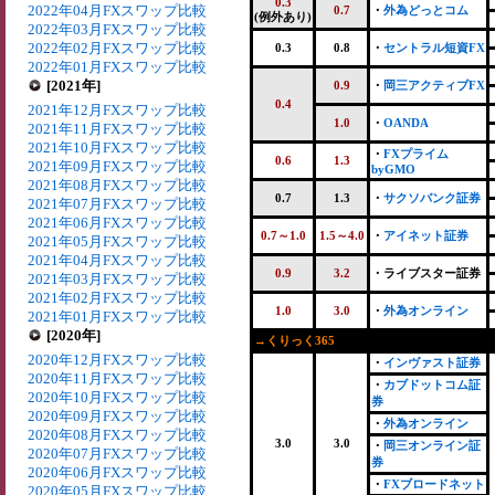
0.3
2022年04月FXスワップ比較
0.7
・
外為どっとコム
(例外あり)
2022年03月FXスワップ比較
2022年02月FXスワップ比較
0.3
0.8
・
セントラル短資FX
2022年01月FXスワップ比較
[2021年]
0.9
・
岡三アクティブFX
0.4
2021年12月FXスワップ比較
1.0
・
OANDA
2021年11月FXスワップ比較
2021年10月FXスワップ比較
・
FXプライム
0.6
1.3
2021年09月FXスワップ比較
byGMO
2021年08月FXスワップ比較
0.7
1.3
・
サクソバンク証券
2021年07月FXスワップ比較
2021年06月FXスワップ比較
0.7～1.0
1.5～4.0
・
アイネット証券
2021年05月FXスワップ比較
2021年04月FXスワップ比較
0.9
3.2
・ライブスター証券
2021年03月FXスワップ比較
2021年02月FXスワップ比較
1.0
3.0
・
外為オンライン
2021年01月FXスワップ比較
[2020年]
→くりっく365
2020年12月FXスワップ比較
・
インヴァスト証券
2020年11月FXスワップ比較
・
カブドットコム証
2020年10月FXスワップ比較
券
2020年09月FXスワップ比較
・
外為オンライン
2020年08月FXスワップ比較
3.0
3.0
・
岡三オンライン証
2020年07月FXスワップ比較
券
2020年06月FXスワップ比較
・
FXブロードネット
2020年05月FXスワップ比較