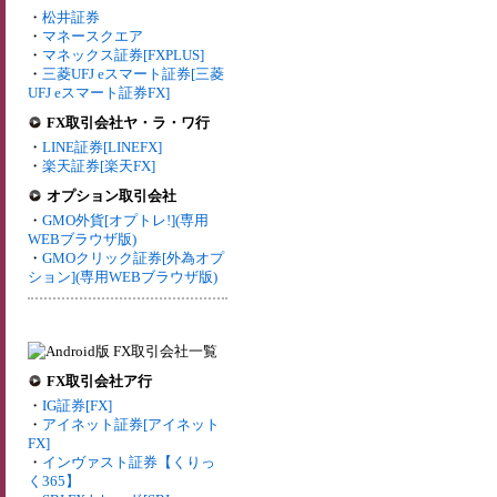
・
松井証券
・
マネースクエア
・
マネックス証券[FXPLUS]
・
三菱UFJ eスマート証券[三菱
UFJ eスマート証券FX]
FX取引会社ヤ・ラ・ワ行
・
LINE証券[LINEFX]
・
楽天証券[楽天FX]
オプション取引会社
・
GMO外貨[オプトレ!](専用
WEBブラウザ版)
・
GMOクリック証券[外為オプ
ション](専用WEBブラウザ版)
FX取引会社ア行
・
IG証券[FX]
・
アイネット証券[アイネット
FX]
・
インヴァスト証券【くりっ
く365】