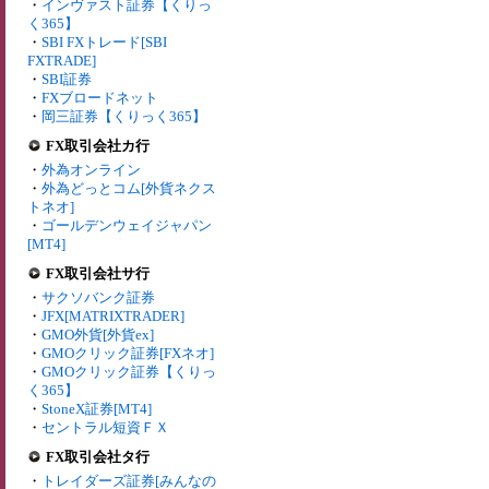
・
インヴァスト証券【くりっ
く365】
・
SBI FXトレード[SBI
FXTRADE]
・
SBI証券
・
FXブロードネット
・
岡三証券【くりっく365】
FX取引会社カ行
・
外為オンライン
・
外為どっとコム[外貨ネクス
トネオ]
・
ゴールデンウェイジャパン
[MT4]
FX取引会社サ行
・
サクソバンク証券
・
JFX[MATRIXTRADER]
・
GMO外貨[外貨ex]
・
GMOクリック証券[FXネオ]
・
GMOクリック証券【くりっ
く365】
・
StoneX証券[MT4]
・
セントラル短資ＦＸ
FX取引会社タ行
・
トレイダーズ証券[みんなの