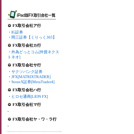
FX取引会社ア行
・
IG証券
・
岡三証券【くりっく365】
FX取引会社カ行
・
外為どっとコム[外貨ネクス
トネオ]
FX取引会社サ行
・
サクソバンク証券
・
JFX[MATRIXTRADER]
・
StoneX証券[MetaTrader4]
FX取引会社ハ行
・
ヒロセ通商[LION FX]
FX取引会社マ行
-
FX取引会社ヤ・ワ・ラ行
-