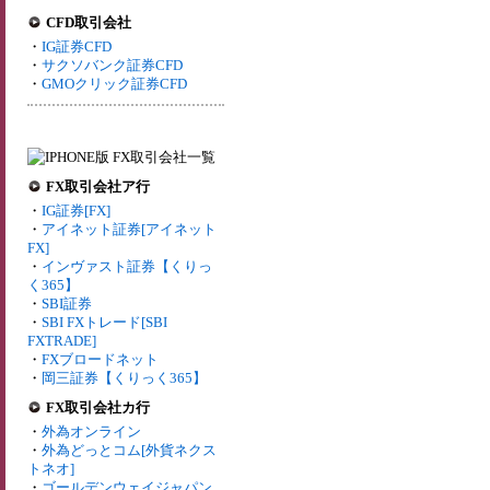
CFD取引会社
・
IG証券CFD
・
サクソバンク証券CFD
・
GMOクリック証券CFD
FX取引会社ア行
・
IG証券[FX]
・
アイネット証券[アイネット
FX]
・
インヴァスト証券【くりっ
く365】
・
SBI証券
・
SBI FXトレード[SBI
FXTRADE]
・
FXブロードネット
・
岡三証券【くりっく365】
FX取引会社カ行
・
外為オンライン
・
外為どっとコム[外貨ネクス
トネオ]
・
ゴールデンウェイジャパン