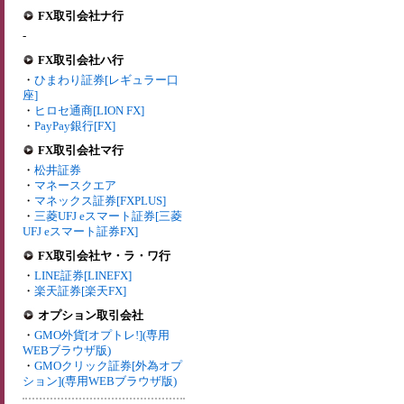
FX取引会社ナ行
-
FX取引会社ハ行
・
ひまわり証券[レギュラー口
座]
・
ヒロセ通商[LION FX]
・
PayPay銀行[FX]
FX取引会社マ行
・
松井証券
・
マネースクエア
・
マネックス証券[FXPLUS]
・
三菱UFJ eスマート証券[三菱
UFJ eスマート証券FX]
FX取引会社ヤ・ラ・ワ行
・
LINE証券[LINEFX]
・
楽天証券[楽天FX]
オプション取引会社
・
GMO外貨[オプトレ!](専用
WEBブラウザ版)
・
GMOクリック証券[外為オプ
ション](専用WEBブラウザ版)