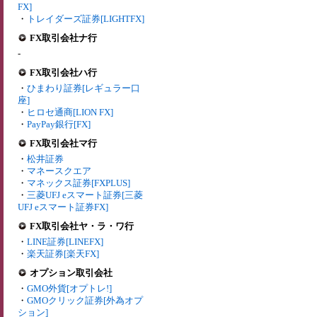
FX]
・
トレイダーズ証券[LIGHTFX]
FX取引会社ナ行
-
FX取引会社ハ行
・
ひまわり証券[レギュラー口
座]
・
ヒロセ通商[LION FX]
・
PayPay銀行[FX]
FX取引会社マ行
・
松井証券
・
マネースクエア
・
マネックス証券[FXPLUS]
・
三菱UFJ eスマート証券[三菱
UFJ eスマート証券FX]
FX取引会社ヤ・ラ・ワ行
・
LINE証券[LINEFX]
・
楽天証券[楽天FX]
オプション取引会社
・
GMO外貨[オプトレ!]
・
GMOクリック証券[外為オプ
ション]