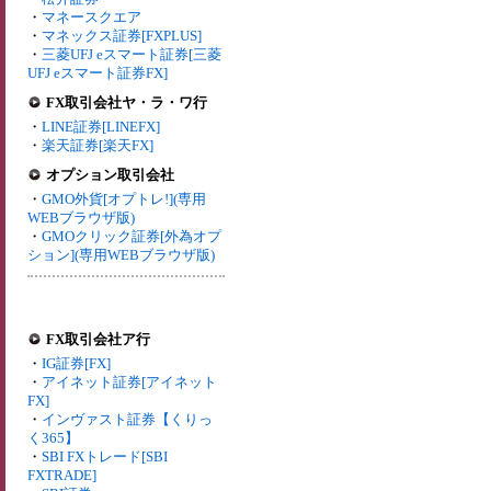
・
マネースクエア
・
マネックス証券[FXPLUS]
・
三菱UFJ eスマート証券[三菱
UFJ eスマート証券FX]
FX取引会社ヤ・ラ・ワ行
・
LINE証券[LINEFX]
・
楽天証券[楽天FX]
オプション取引会社
・
GMO外貨[オプトレ!](専用
WEBブラウザ版)
・
GMOクリック証券[外為オプ
ション](専用WEBブラウザ版)
FX取引会社ア行
・
IG証券[FX]
・
アイネット証券[アイネット
FX]
・
インヴァスト証券【くりっ
く365】
・
SBI FXトレード[SBI
FXTRADE]