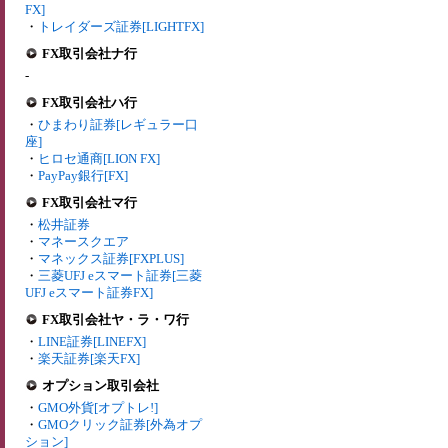
FX]
・
トレイダーズ証券[LIGHTFX]
FX取引会社ナ行
-
FX取引会社ハ行
・
ひまわり証券[レギュラー口
座]
・
ヒロセ通商[LION FX]
・
PayPay銀行[FX]
FX取引会社マ行
・
松井証券
・
マネースクエア
・
マネックス証券[FXPLUS]
・
三菱UFJ eスマート証券[三菱
UFJ eスマート証券FX]
FX取引会社ヤ・ラ・ワ行
・
LINE証券[LINEFX]
・
楽天証券[楽天FX]
オプション取引会社
・
GMO外貨[オプトレ!]
・
GMOクリック証券[外為オプ
ション]