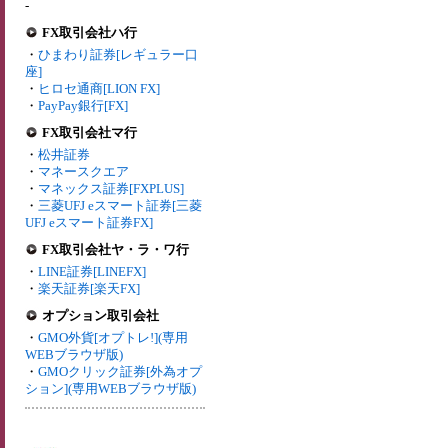
-
FX取引会社ハ行
・
ひまわり証券[レギュラー口
座]
・
ヒロセ通商[LION FX]
・
PayPay銀行[FX]
FX取引会社マ行
・
松井証券
・
マネースクエア
・
マネックス証券[FXPLUS]
・
三菱UFJ eスマート証券[三菱
UFJ eスマート証券FX]
FX取引会社ヤ・ラ・ワ行
・
LINE証券[LINEFX]
・
楽天証券[楽天FX]
オプション取引会社
・
GMO外貨[オプトレ!](専用
WEBブラウザ版)
・
GMOクリック証券[外為オプ
ション](専用WEBブラウザ版)