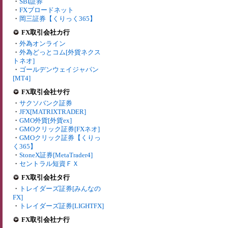
・
SBI証券
・
FXブロードネット
・
岡三証券【くりっく365】
FX取引会社カ行
・
外為オンライン
・
外為どっとコム[外貨ネクス
トネオ]
・
ゴールデンウェイジャパン
[MT4]
FX取引会社サ行
・
サクソバンク証券
・
JFX[MATRIXTRADER]
・
GMO外貨[外貨ex]
・
GMOクリック証券[FXネオ]
・
GMOクリック証券【くりっ
く365】
・
StoneX証券[MetaTrader4]
・
セントラル短資ＦＸ
FX取引会社タ行
・
トレイダーズ証券[みんなの
FX]
・
トレイダーズ証券[LIGHTFX]
FX取引会社ナ行