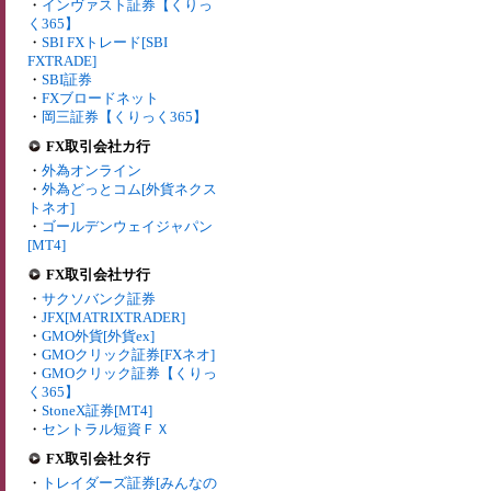
・
インヴァスト証券【くりっ
く365】
・
SBI FXトレード[SBI
FXTRADE]
・
SBI証券
・
FXブロードネット
・
岡三証券【くりっく365】
FX取引会社カ行
・
外為オンライン
・
外為どっとコム[外貨ネクス
トネオ]
・
ゴールデンウェイジャパン
[MT4]
FX取引会社サ行
・
サクソバンク証券
・
JFX[MATRIXTRADER]
・
GMO外貨[外貨ex]
・
GMOクリック証券[FXネオ]
・
GMOクリック証券【くりっ
く365】
・
StoneX証券[MT4]
・
セントラル短資ＦＸ
FX取引会社タ行
・
トレイダーズ証券[みんなの