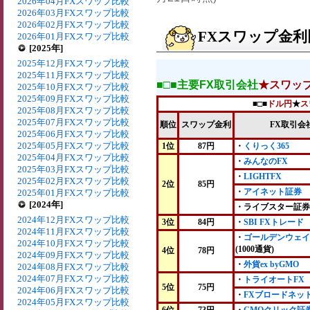
2026年04月FXスワップ比較
2026年03月FXスワップ比較
2026年02月FXスワップ比較
FXスワップ金利比
2026年01月FXスワップ比較
[2025年]
2025年12月FXスワップ比較
2025年11月FXスワップ比較
■□■主要FX取引会社
★スワッ
2025年10月FXスワップ比較
2025年09月FXスワップ比較
■□■
ドル円
★
ス
2025年08月FXスワップ比較
2025年07月FXスワップ比較
順位
スワップ金利
FX取引会
2025年06月FXスワップ比較
2025年05月FXスワップ比較
1位
87円
・
くりっく365
2025年04月FXスワップ比較
・
みんなのFX
2025年03月FXスワップ比較
・
LIGHTFX
2025年02月FXスワップ比較
2位
85円
・
アイネット証券
2025年01月FXスワップ比較
[2024年]
・ライブスター証券
2024年12月FXスワップ比較
3位
84円
・
SBI FXトレード
2024年11月FXスワップ比較
・
ゴールデンウェイ
2024年10月FXスワップ比較
(1000通貨)
4位
78円
2024年09月FXスワップ比較
・
外貨ex byGMO
2024年08月FXスワップ比較
2024年07月FXスワップ比較
・
トライオートFX
5位
75円
2024年06月FXスワップ比較
・
FXブロードネッ
2024年05月FXスワップ比較