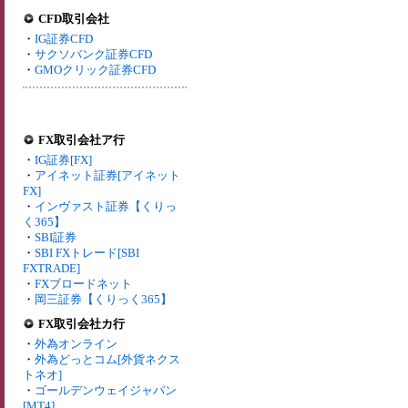
CFD取引会社
・
IG証券CFD
・
サクソバンク証券CFD
・
GMOクリック証券CFD
FX取引会社ア行
・
IG証券[FX]
・
アイネット証券[アイネット
FX]
・
インヴァスト証券【くりっ
く365】
・
SBI証券
・
SBI FXトレード[SBI
FXTRADE]
・
FXブロードネット
・
岡三証券【くりっく365】
FX取引会社カ行
・
外為オンライン
・
外為どっとコム[外貨ネクス
トネオ]
・
ゴールデンウェイジャパン
[MT4]