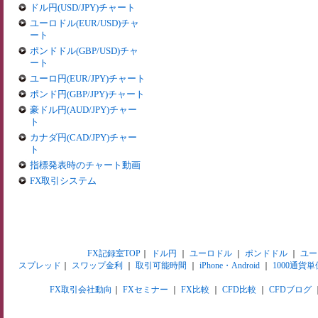
ドル円(USD/JPY)チャート
ユーロドル(EUR/USD)チャ
ート
ポンドドル(GBP/USD)チャ
ート
ユーロ円(EUR/JPY)チャート
ポンド円(GBP/JPY)チャート
豪ドル円(AUD/JPY)チャー
ト
カナダ円(CAD/JPY)チャー
ト
指標発表時のチャート動画
FX取引システム
FX記録室TOP
｜
ドル円
｜
ユーロドル
｜
ポンドドル
｜
ユー
スプレッド
｜
スワップ金利
｜
取引可能時間
｜
iPhone・Android
｜
1000通貨単
FX取引会社動向
｜
FXセミナー
｜
FX比較
｜
CFD比較
｜
CFDブログ