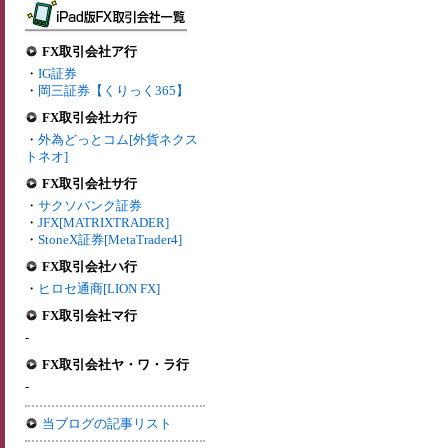
FX取引会社ア行
・
IG証券
・
岡三証券【くりっく365】
FX取引会社カ行
・
外為どっとコム[外貨ネクス
トネオ]
FX取引会社サ行
・
サクソバンク証券
・
JFX[MATRIXTRADER]
・
StoneX証券[MetaTrader4]
FX取引会社ハ行
・
ヒロセ通商[LION FX]
FX取引会社マ行
-
FX取引会社ヤ・ワ・ラ行
-
当ブログの記事リスト