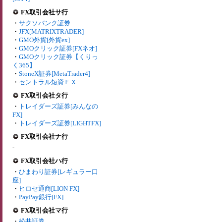
FX取引会社サ行
・
サクソバンク証券
・
JFX[MATRIXTRADER]
・
GMO外貨[外貨ex]
・
GMOクリック証券[FXネオ]
・
GMOクリック証券【くりっ
く365】
・
StoneX証券[MetaTrader4]
・
セントラル短資ＦＸ
FX取引会社タ行
・
トレイダーズ証券[みんなの
FX]
・
トレイダーズ証券[LIGHTFX]
FX取引会社ナ行
-
FX取引会社ハ行
・
ひまわり証券[レギュラー口
座]
・
ヒロセ通商[LION FX]
・
PayPay銀行[FX]
FX取引会社マ行
・
松井証券