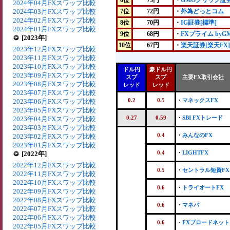
6位
73円
・
GMOクリック証
2024年04月FXスワップ比較
2024年03月FXスワップ比較
7位
72円
・
外為どっとコム
2024年02月FXスワップ比較
8位
70円
・
IG証券[標準]
2024年01月FXスワップ比較
9位
68円
・
FXプライム byG
[2023年]
10位
67円
・
楽天証券[楽天FX]
2023年12月FXスワップ比較
2023年11月FXスワップ比較
2023年10月FXスワップ比較
ドル円
豪ドル円
2023年09月FXスワップ比較
スプ
スプ
主要FX取引会社
2023年08月FXスワップ比較
レッド
レッド
2023年07月FXスワップ比較
0.2
0.5
・
マネックスFX
2023年06月FXスワップ比較
2023年05月FXスワップ比較
0.27
0.59
・
SBI FXトレード
2023年04月FXスワップ比較
2023年03月FXスワップ比較
0.4
・
みんなのFX
2023年02月FXスワップ比較
2023年01月FXスワップ比較
0.4
・
LIGHTFX
[2022年]
2022年12月FXスワップ比較
0.5
・
セントラル短資FX
2022年11月FXスワップ比較
2022年10月FXスワップ比較
0.6
・
トライオートFX
2022年09月FXスワップ比較
2022年08月FXスワップ比較
0.6
・
マネパ
2022年07月FXスワップ比較
2022年06月FXスワップ比較
0.6
・
FXブロードネット
2022年05月FXスワップ比較