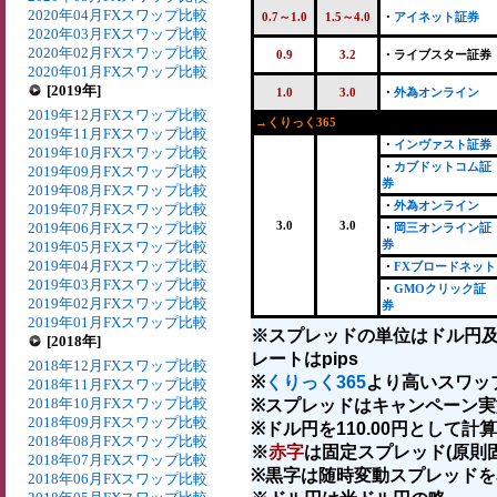
2020年04月FXスワップ比較
0.7～1.0
1.5～4.0
・
アイネット証券
2020年03月FXスワップ比較
2020年02月FXスワップ比較
0.9
3.2
・ライブスター証券
2020年01月FXスワップ比較
[2019年]
1.0
3.0
・
外為オンライン
2019年12月FXスワップ比較
→くりっく365
2019年11月FXスワップ比較
・
インヴァスト証券
2019年10月FXスワップ比較
・
カブドットコム証
2019年09月FXスワップ比較
券
2019年08月FXスワップ比較
・
外為オンライン
2019年07月FXスワップ比較
3.0
3.0
2019年06月FXスワップ比較
・
岡三オンライン証
券
2019年05月FXスワップ比較
2019年04月FXスワップ比較
・
FXブロードネット
2019年03月FXスワップ比較
・
GMOクリック証
2019年02月FXスワップ比較
券
2019年01月FXスワップ比較
※スプレッドの単位はドル円
[2018年]
レートはpips
2018年12月FXスワップ比較
※
くりっく365
より高いスワッ
2018年11月FXスワップ比較
2018年10月FXスワップ比較
※スプレッドはキャンペーン実
2018年09月FXスワップ比較
※ドル円を110.00円として計算
2018年08月FXスワップ比較
※
赤字
は固定スプレッド(原則
2018年07月FXスワップ比較
※黒字は随時変動スプレッドを
2018年06月FXスワップ比較