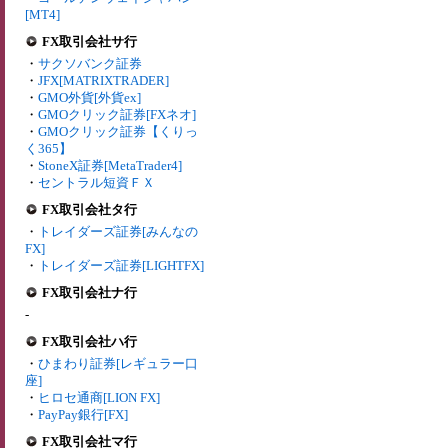
[MT4]
FX取引会社サ行
・
サクソバンク証券
・
JFX[MATRIXTRADER]
・
GMO外貨[外貨ex]
・
GMOクリック証券[FXネオ]
・
GMOクリック証券【くりっ
く365】
・
StoneX証券[MetaTrader4]
・
セントラル短資ＦＸ
FX取引会社タ行
・
トレイダーズ証券[みんなの
FX]
・
トレイダーズ証券[LIGHTFX]
FX取引会社ナ行
-
FX取引会社ハ行
・
ひまわり証券[レギュラー口
座]
・
ヒロセ通商[LION FX]
・
PayPay銀行[FX]
FX取引会社マ行