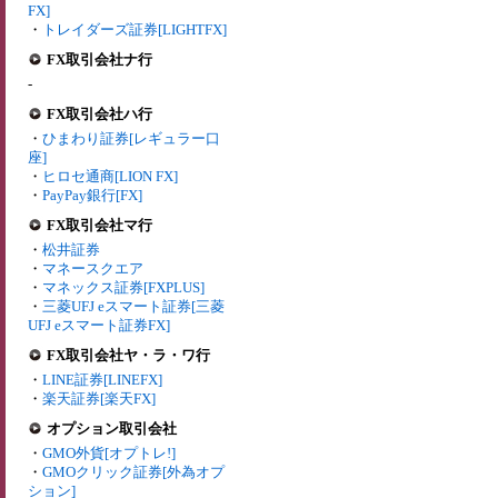
FX]
・
トレイダーズ証券[LIGHTFX]
FX取引会社ナ行
-
FX取引会社ハ行
・
ひまわり証券[レギュラー口
座]
・
ヒロセ通商[LION FX]
・
PayPay銀行[FX]
FX取引会社マ行
・
松井証券
・
マネースクエア
・
マネックス証券[FXPLUS]
・
三菱UFJ eスマート証券[三菱
UFJ eスマート証券FX]
FX取引会社ヤ・ラ・ワ行
・
LINE証券[LINEFX]
・
楽天証券[楽天FX]
オプション取引会社
・
GMO外貨[オプトレ!]
・
GMOクリック証券[外為オプ
ション]