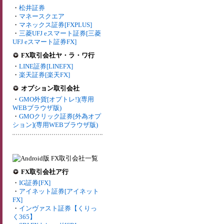
・
松井証券
・
マネースクエア
・
マネックス証券[FXPLUS]
・
三菱UFJ eスマート証券[三菱
UFJ eスマート証券FX]
FX取引会社ヤ・ラ・ワ行
・
LINE証券[LINEFX]
・
楽天証券[楽天FX]
オプション取引会社
・
GMO外貨[オプトレ!](専用
WEBブラウザ版)
・
GMOクリック証券[外為オプ
ション](専用WEBブラウザ版)
FX取引会社ア行
・
IG証券[FX]
・
アイネット証券[アイネット
FX]
・
インヴァスト証券【くりっ
く365】