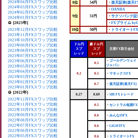
2024年04月FXスワップ比較
8位
54円
・
楽天証券[楽天FX
2024年03月FXスワップ比較
・
OANDA
2024年02月FXスワップ比較
9位
51円
・
サクソバンク証
2024年01月FXスワップ比較
[2023年]
・
FXプライム by
2023年12月FXスワップ比較
10位
50円
・
トライオートF
2023年11月FXスワップ比較
2023年10月FXスワップ比較
ドル円
豪ドル円
2023年09月FXスワップ比較
スプ
スプ
主要FX取引会社
2023年08月FXスワップ比較
レッド
レッド
2023年07月FXスワップ比較
2023年06月FXスワップ比較
・
ゴールデンウェイ
0.5
ジャパン
2023年05月FXスワップ比較
2023年04月FXスワップ比較
0.2
0.5
・
マネックスFX
2023年03月FXスワップ比較
2023年02月FXスワップ比較
0.7
・
楽天証券[楽天FX]
2023年01月FXスワップ比較
[2022年]
0.27
0.69
・
SBI FXトレード
2022年12月FXスワップ比較
2022年11月FXスワップ比較
0.5
・
セントラル短資FX
2022年10月FXスワップ比較
2022年09月FXスワップ比較
0.6
・
みんなのFX
2022年08月FXスワップ比較
2022年07月FXスワップ比較
0.6
・
LIGHTFX
2022年06月FXスワップ比較
2022年05月FXスワップ比較
0.6
・
トライオートFX