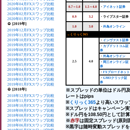
2020年04月FXスワップ比較
0.7～1.0
1.5～4.0
・
アイネット証券
2020年03月FXスワップ比較
2020年02月FXスワップ比較
0.9
3.2
・ライブスター証券
2020年01月FXスワップ比較
[2019年]
1.0
3.0
・
外為オンライン
2019年12月FXスワップ比較
→くりっく365
2019年11月FXスワップ比較
2019年10月FXスワップ比較
・
インヴァスト証券
2019年09月FXスワップ比較
・
カブドットコム証
2019年08月FXスワップ比較
券
2019年07月FXスワップ比較
・
外為オンライン
2019年06月FXスワップ比較
2.5
4.0
・
岡三オンライン証
2019年05月FXスワップ比較
券
2019年04月FXスワップ比較
・
FXブロードネット
2019年03月FXスワップ比較
・
GMOクリック証
2019年02月FXスワップ比較
券
2019年01月FXスワップ比較
[2018年]
※スプレッドの単位はドル円
2018年12月FXスワップ比較
レートはpips
2018年11月FXスワップ比較
※
くりっく365
より高いスワッ
2018年10月FXスワップ比較
※スプレッドはキャンペーン実
2018年09月FXスワップ比較
※ドル円を108.50円として計算
2018年08月FXスワップ比較
2018年07月FXスワップ比較
※
赤字
は固定スプレッド(原則
2018年06月FXスワップ比較
※黒字は随時変動スプレッドを