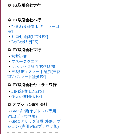
FX取引会社ナ行
-
FX取引会社ハ行
・
ひまわり証券[レギュラー口
座]
・
ヒロセ通商[LION FX]
・
PayPay銀行[FX]
FX取引会社マ行
・
松井証券
・
マネースクエア
・
マネックス証券[FXPLUS]
・
三菱UFJ eスマート証券[三菱
UFJ eスマート証券FX]
FX取引会社ヤ・ラ・ワ行
・
LINE証券[LINEFX]
・
楽天証券[楽天FX]
オプション取引会社
・
GMO外貨[オプトレ!](専用
WEBブラウザ版)
・
GMOクリック証券[外為オプ
ション](専用WEBブラウザ版)