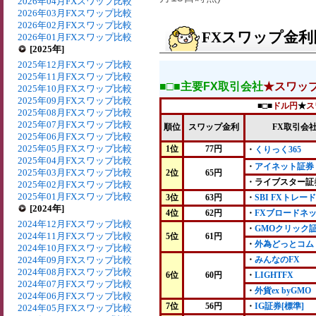
2026年04月FXスワップ比較
2026年03月FXスワップ比較
2026年02月FXスワップ比較
FXスワップ金利比
2026年01月FXスワップ比較
[2025年]
2025年12月FXスワップ比較
2025年11月FXスワップ比較
■□■主要FX取引会社
★スワッ
2025年10月FXスワップ比較
2025年09月FXスワップ比較
■□■
ドル円
★
ス
2025年08月FXスワップ比較
2025年07月FXスワップ比較
順位
スワップ金利
FX取引会
2025年06月FXスワップ比較
2025年05月FXスワップ比較
1位
77円
・
くりっく365
2025年04月FXスワップ比較
・
アイネット証券
2025年03月FXスワップ比較
2位
65円
・ライブスター証
2025年02月FXスワップ比較
2025年01月FXスワップ比較
3位
63円
・
SBI FXトレード
[2024年]
4位
62円
・
FXブロードネ
2024年12月FXスワップ比較
・
GMOクリック
2024年11月FXスワップ比較
5位
61円
・
外為どっとコム
2024年10月FXスワップ比較
2024年09月FXスワップ比較
・
みんなのFX
2024年08月FXスワップ比較
6位
60円
・
LIGHTFX
2024年07月FXスワップ比較
・
外貨ex byGMO
2024年06月FXスワップ比較
7位
56円
・
IG証券[標準]
2024年05月FXスワップ比較