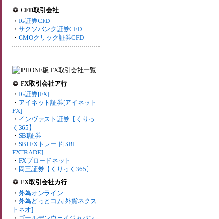
CFD取引会社
・
IG証券CFD
・
サクソバンク証券CFD
・
GMOクリック証券CFD
FX取引会社ア行
・
IG証券[FX]
・
アイネット証券[アイネット
FX]
・
インヴァスト証券【くりっ
く365】
・
SBI証券
・
SBI FXトレード[SBI
FXTRADE]
・
FXブロードネット
・
岡三証券【くりっく365】
FX取引会社カ行
・
外為オンライン
・
外為どっとコム[外貨ネクス
トネオ]
・
ゴールデンウェイジャパン