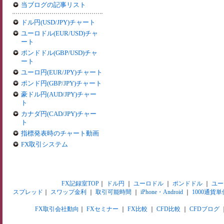
当ブログの記事リスト
ドル円(USD/JPY)チャート
ユーロドル(EUR/USD)チャ
ート
ポンドドル(GBP/USD)チャ
ート
ユーロ円(EUR/JPY)チャート
ポンド円(GBP/JPY)チャート
豪ドル円(AUD/JPY)チャー
ト
カナダ円(CAD/JPY)チャー
ト
指標発表時のチャート動画
FX取引システム
FX記録室TOP
｜
ドル円
｜
ユーロドル
｜
ポンドドル
｜
ユー
スプレッド
｜
スワップ金利
｜
取引可能時間
｜
iPhone・Android
｜
1000通貨単
FX取引会社動向
｜
FXセミナー
｜
FX比較
｜
CFD比較
｜
CFDブログ