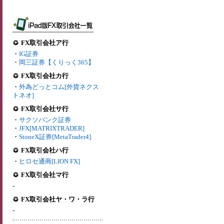
FX取引会社ア行
・
IG証券
・
岡三証券【くりっく365】
FX取引会社カ行
・
外為どっとコム[外貨ネクス
トネオ]
FX取引会社サ行
・
サクソバンク証券
・
JFX[MATRIXTRADER]
・
StoneX証券[MetaTrader4]
FX取引会社ハ行
・
ヒロセ通商[LION FX]
FX取引会社マ行
-
FX取引会社ヤ・ワ・ラ行
-