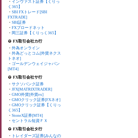
・
インヴァスト証券【くりっ
く365】
・
SBI FXトレード[SBI
FXTRADE]
・
SBI証券
・
FXブロードネット
・
岡三証券【くりっく365】
FX取引会社カ行
・
外為オンライン
・
外為どっとコム[外貨ネクス
トネオ]
・
ゴールデンウェイジャパン
[MT4]
FX取引会社サ行
・
サクソバンク証券
・
JFX[MATRIXTRADER]
・
GMO外貨[外貨ex]
・
GMOクリック証券[FXネオ]
・
GMOクリック証券【くりっ
く365】
・
StoneX証券[MT4]
・
セントラル短資ＦＸ
FX取引会社タ行
・
トレイダーズ証券[みんなの