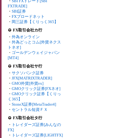
・
SBI FXトレード[SBI
FXTRADE]
・
SBI証券
・
FXブロードネット
・
岡三証券【くりっく365】
FX取引会社カ行
・
外為オンライン
・
外為どっとコム[外貨ネクス
トネオ]
・
ゴールデンウェイジャパン
[MT4]
FX取引会社サ行
・
サクソバンク証券
・
JFX[MATRIXTRADER]
・
GMO外貨[外貨ex]
・
GMOクリック証券[FXネオ]
・
GMOクリック証券【くりっ
く365】
・
StoneX証券[MetaTrader4]
・
セントラル短資ＦＸ
FX取引会社タ行
・
トレイダーズ証券[みんなの
FX]
・
トレイダーズ証券[LIGHTFX]