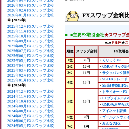
2026年04月FXスワップ比較
2026年03月FXスワップ比較
2026年02月FXスワップ比較
FXスワップ金利比較
2026年01月FXスワップ比較
[2025年]
2025年12月FXスワップ比較
2025年11月FXスワップ比較
■□■主要FX取引会社
★スワップ
2025年10月FXスワップ比較
2025年09月FXスワップ比較
■□■
ドル円
★
ス
2025年08月FXスワップ比較
2025年07月FXスワップ比較
順位
スワップ金利
FX取引
2025年06月FXスワップ比較
1位
35円
・
くりっく365
2025年05月FXスワップ比較
2025年04月FXスワップ比較
2位
16円
・
GMOクリック証
2025年03月FXスワップ比較
3位
14円
・
サクソバンク証
2025年02月FXスワップ比較
・
SBI FXトレード
2025年01月FXスワップ比較
4位
13円
[2024年]
・
SBI証券[SBIFXα
2024年12月FXスワップ比較
・
トライオートFX
2024年11月FXスワップ比較
・
FXプライム byG
2024年10月FXスワップ比較
5位
10円
・
GMOあおぞらFX
2024年09月FXスワップ比較
2024年08月FXスワップ比較
・
アイネット証券
2024年07月FXスワップ比較
6位
9円
・
ゴールデンウェ
2024年06月FXスワップ比較
・
みんなのFX
2024年05月FXスワップ比較
7位
8円