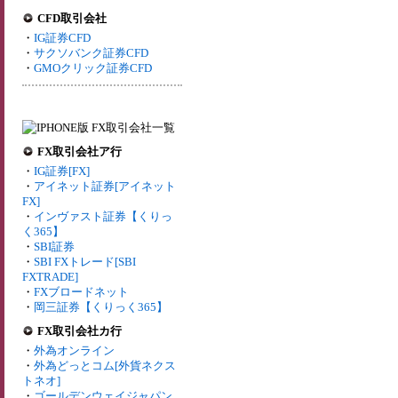
CFD取引会社
・
IG証券CFD
・
サクソバンク証券CFD
・
GMOクリック証券CFD
FX取引会社ア行
・
IG証券[FX]
・
アイネット証券[アイネット
FX]
・
インヴァスト証券【くりっ
く365】
・
SBI証券
・
SBI FXトレード[SBI
FXTRADE]
・
FXブロードネット
・
岡三証券【くりっく365】
FX取引会社カ行
・
外為オンライン
・
外為どっとコム[外貨ネクス
トネオ]
・
ゴールデンウェイジャパン