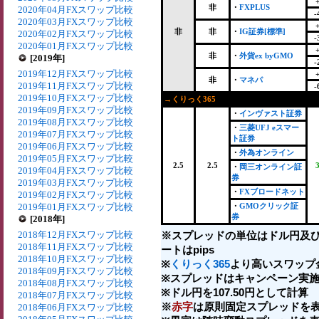
非
・
FXPLUS
2020年04月FXスワップ比較
-
2020年03月FXスワップ比較
非
非
・
IG証券[標準]
2020年02月FXスワップ比較
-
2020年01月FXスワップ比較
非
・
外貨ex byGMO
[2019年]
-
2019年12月FXスワップ比較
非
・
マネパ
2019年11月FXスワップ比較
-
2019年10月FXスワップ比較
→くりっく365
2019年09月FXスワップ比較
・
インヴァスト証券
2019年08月FXスワップ比較
・
三菱UFJ eスマー
2019年07月FXスワップ比較
ト証券
2019年06月FXスワップ比較
・
外為オンライン
2019年05月FXスワップ比較
2.5
2.5
・
岡三オンライン証
2019年04月FXスワップ比較
券
2019年03月FXスワップ比較
・
FXブロードネット
2019年02月FXスワップ比較
2019年01月FXスワップ比較
・
GMOクリック証
券
[2018年]
2018年12月FXスワップ比較
※スプレッドの単位はドル円及
2018年11月FXスワップ比較
ートはpips
2018年10月FXスワップ比較
※
くりっく365
より高いスワップ
2018年09月FXスワップ比較
※スプレッドはキャンペーン実施
2018年08月FXスワップ比較
※ドル円を107.50円として計算
2018年07月FXスワップ比較
※
赤字
は原則固定スプレッドを表
2018年06月FXスワップ比較