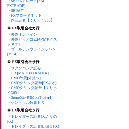
・
SBI FXトレード[SBI
FXTRADE]
・
SBI証券
・
FXブロードネット
・
岡三証券【くりっく365】
FX取引会社カ行
・
外為オンライン
・
外為どっとコム[外貨ネクス
トネオ]
・
ゴールデンウェイジャパン
[MT4]
FX取引会社サ行
・
サクソバンク証券
・
JFX[MATRIXTRADER]
・
GMO外貨[外貨ex]
・
GMOクリック証券[FXネオ]
・
GMOクリック証券【くりっ
く365】
・
StoneX証券[MetaTrader4]
・
セントラル短資ＦＸ
FX取引会社タ行
・
トレイダーズ証券[みんなの
FX]
・
トレイダーズ証券[LIGHTFX]