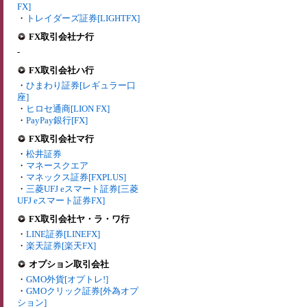
FX]
・
トレイダーズ証券[LIGHTFX]
FX取引会社ナ行
-
FX取引会社ハ行
・
ひまわり証券[レギュラー口
座]
・
ヒロセ通商[LION FX]
・
PayPay銀行[FX]
FX取引会社マ行
・
松井証券
・
マネースクエア
・
マネックス証券[FXPLUS]
・
三菱UFJ eスマート証券[三菱
UFJ eスマート証券FX]
FX取引会社ヤ・ラ・ワ行
・
LINE証券[LINEFX]
・
楽天証券[楽天FX]
オプション取引会社
・
GMO外貨[オプトレ!]
・
GMOクリック証券[外為オプ
ション]