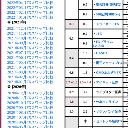
2022年04月FXスワップ比較
0.7
・
楽天証券[楽天FX]
2022年03月FXスワップ比較
-
2022年02月FXスワップ比較
+
0.7
・
SBI証券[SBIFXα]
2022年01月FXスワップ比較
-
[2021年]
+
0.3
0.6
・
トライオートFX
-
2021年12月FXスワップ比較
2021年11月FXスワップ比較
0.7
・
JFX
-
2021年10月FXスワップ比較
0.3
+
・
FXプライム
2021年09月FXスワップ比較
0.9
byGMO
-
2021年08月FXスワップ比較
2021年07月FXスワップ比較
1.0
・
OANDA
-
2021年06月FXスワップ比較
0.4
2021年05月FXスワップ比較
0.9
・
岡三アクティブFX
-
2021年04月FXスワップ比較
+
2021年03月FXスワップ比較
0.6
1.3
・
GMOあおぞらFX
-
2021年02月FXスワップ比較
+
2021年01月FXスワップ比較
0.7～1.0
1.5～4.0
・
アイネット証券
-
[2020年]
0.9
3.2
・ライブスター証券
2020年12月FXスワップ比較
-
2020年11月FXスワップ比較
1.0
3.0
・
外為オンライン
2020年10月FXスワップ比較
-
2020年09月FXスワップ比較
+
1.3
2.2
・
サクソバンク証券
2020年08月FXスワップ比較
-
2020年07月FXスワップ比較
非
・
セントラル短資FX
2020年06月FXスワップ比較
-
2020年05月FXスワップ比較