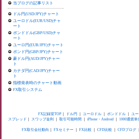
当ブログの記事リスト
ドル円(USD/JPY)チャート
ユーロドル(EUR/USD)チャ
ート
ポンドドル(GBP/USD)チャ
ート
ユーロ円(EUR/JPY)チャート
ポンド円(GBP/JPY)チャート
豪ドル円(AUD/JPY)チャー
ト
カナダ円(CAD/JPY)チャー
ト
指標発表時のチャート動画
FX取引システム
FX記録室TOP
｜
ドル円
｜
ユーロドル
｜
ポンドドル
｜
ユー
スプレッド
｜
スワップ金利
｜
取引可能時間
｜
iPhone・Android
｜
1000通貨単
FX取引会社動向
｜
FXセミナー
｜
FX比較
｜
CFD比較
｜
CFDブログ