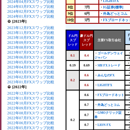
・
LIGHTFX
2024年04月FXスワップ比較
2024年03月FXスワップ比較
8位
7円
・
IG証券[標準]
2024年02月FXスワップ比較
9位
6円
・
外為どっとコム
2024年01月FXスワップ比較
10位
5円
・
FXブロードネッ
[2023年]
2023年12月FXスワップ比較
2023年11月FXスワップ比較
ドル円
豪ドル円
2023年10月FXスワップ比較
スプ
スプ
主要FX取引会社
2023年09月FXスワップ比較
レッド
レッド
2023年08月FXスワップ比較
2023年07月FXスワップ比較
・
ゴールデンウェイ
0.1
0.4
2023年06月FXスワップ比較
ジャパン
-
2023年05月FXスワップ比較
+
0.19
0.69
・
SBI FXトレード
2023年04月FXスワップ比較
-
2023年03月FXスワップ比較
0.6
・
みんなのFX
2023年02月FXスワップ比較
0.2
2023年01月FXスワップ比較
0.6
・
LIGHTFX
[2022年]
2022年12月FXスワップ比較
0.6
・
FXブロードネット
-
2022年11月FXスワップ比較
2022年10月FXスワップ比較
0.7
・
外為どっとコム
-
2022年09月FXスワップ比較
+
2022年08月FXスワップ比較
・
GMOクリック証
0.7
券
-
2022年07月FXスワップ比較
0.2
2022年06月FXスワップ比較
0.7
・
LION FX
2022年05月FXスワップ比較
-