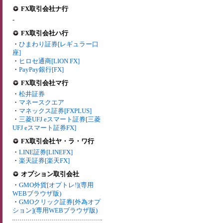
FX取引会社ナ行
-
FX取引会社ハ行
・
ひまわり証券[レギュラー口
座]
・
ヒロセ通商[LION FX]
・
PayPay銀行[FX]
FX取引会社マ行
・
松井証券
・
マネースクエア
・
マネックス証券[FXPLUS]
・
三菱UFJ eスマート証券[三菱
UFJ eスマート証券FX]
FX取引会社ヤ・ラ・ワ行
・
LINE証券[LINEFX]
・
楽天証券[楽天FX]
オプション取引会社
・
GMO外貨[オプトレ!](専用
WEBブラウザ版)
・
GMOクリック証券[外為オプ
ション](専用WEBブラウザ版)