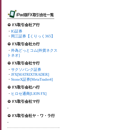
FX取引会社ア行
・
IG証券
・
岡三証券【くりっく365】
FX取引会社カ行
・
外為どっとコム[外貨ネクス
トネオ]
FX取引会社サ行
・
サクソバンク証券
・
JFX[MATRIXTRADER]
・
StoneX証券[MetaTrader4]
FX取引会社ハ行
・
ヒロセ通商[LION FX]
FX取引会社マ行
-
FX取引会社ヤ・ワ・ラ行
-