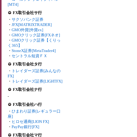
[MT4]
FX取引会社サ行
・
サクソバンク証券
・
JFX[MATRIXTRADER]
・
GMO外貨[外貨ex]
・
GMOクリック証券[FXネオ]
・
GMOクリック証券【くりっ
く365】
・
StoneX証券[MetaTrader4]
・
セントラル短資ＦＸ
FX取引会社タ行
・
トレイダーズ証券[みんなの
FX]
・
トレイダーズ証券[LIGHTFX]
FX取引会社ナ行
-
FX取引会社ハ行
・
ひまわり証券[レギュラー口
座]
・
ヒロセ通商[LION FX]
・
PayPay銀行[FX]
FX取引会社マ行