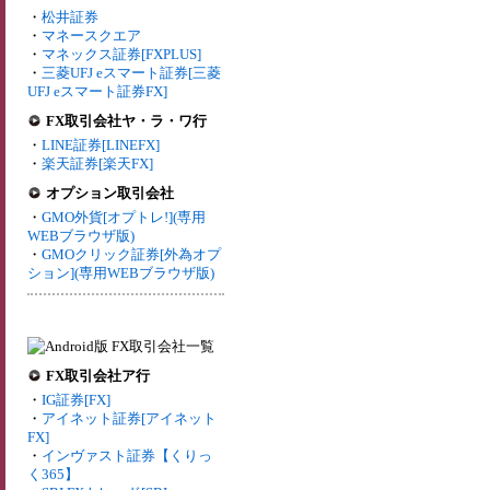
・
松井証券
・
マネースクエア
・
マネックス証券[FXPLUS]
・
三菱UFJ eスマート証券[三菱
UFJ eスマート証券FX]
FX取引会社ヤ・ラ・ワ行
・
LINE証券[LINEFX]
・
楽天証券[楽天FX]
オプション取引会社
・
GMO外貨[オプトレ!](専用
WEBブラウザ版)
・
GMOクリック証券[外為オプ
ション](専用WEBブラウザ版)
FX取引会社ア行
・
IG証券[FX]
・
アイネット証券[アイネット
FX]
・
インヴァスト証券【くりっ
く365】