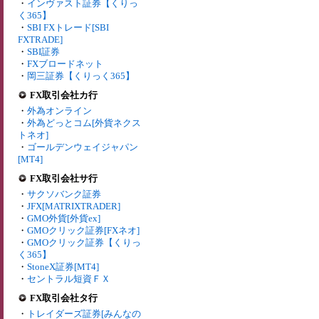
・
インヴァスト証券【くりっ
く365】
・
SBI FXトレード[SBI
FXTRADE]
・
SBI証券
・
FXブロードネット
・
岡三証券【くりっく365】
FX取引会社カ行
・
外為オンライン
・
外為どっとコム[外貨ネクス
トネオ]
・
ゴールデンウェイジャパン
[MT4]
FX取引会社サ行
・
サクソバンク証券
・
JFX[MATRIXTRADER]
・
GMO外貨[外貨ex]
・
GMOクリック証券[FXネオ]
・
GMOクリック証券【くりっ
く365】
・
StoneX証券[MT4]
・
セントラル短資ＦＸ
FX取引会社タ行
・
トレイダーズ証券[みんなの