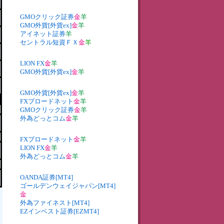
GMOクリック証券
金
羊
GMO外貨[外貨ex]
金
羊
アイネット証券
羊
セントラル短資ＦＸ
金
羊
LION FX
金
羊
GMO外貨[外貨ex]
金
羊
GMO外貨[外貨ex]
金
羊
FXブロードネット
金
羊
GMOクリック証券
金
羊
外為どっとコム
金
羊
FXブロードネット
金
羊
LION FX
金
羊
外為どっとコム
金
羊
OANDA証券[MT4]
ゴールデンウェイジャパン[MT4]
金
外為ファイネスト[MT4]
EZインベスト証券[EZMT4]