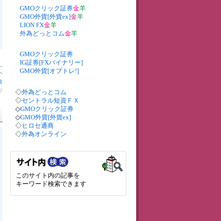
GMOクリック証券
金
羊
GMO外貨[外貨ex]
金
羊
LION FX
金
羊
外為どっとコム
金
羊
GMOクリック証券
IG証券[FXバイナリー]
GMO外貨[オプトレ!]
へ
較
較
/
◇
外為どっとコム
◇
セントラル短資ＦＸ
◇
GMOクリック証券
◇
GMO外貨[外貨ex]
◇
ヒロセ通商
◇
外為オンライン
このサイト内の記事を
キーワード検索できます