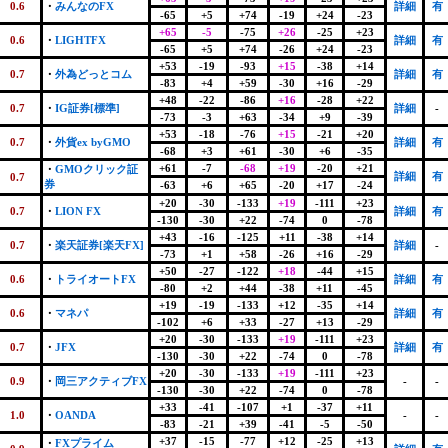
0.6
・
みんなのFX
詳細
有
-65
+5
+74
-19
+24
-23
+65
-5
-75
+26
-25
+23
0.6
・
LIGHTFX
詳細
有
-65
+5
+74
-26
+24
-23
+53
-19
-93
+15
-38
+14
0.7
・
外為どっとコム
詳細
有
-83
+4
+59
-30
+16
-29
+48
-22
-86
+16
-28
+22
0.7
・
IG証券[標準]
詳細
-
-73
-3
+63
-34
+9
-39
+53
-18
-76
+15
-21
+20
0.7
・
外貨ex byGMO
詳細
有
-68
+3
+61
-30
+6
-35
+61
-7
-68
+19
-20
+21
・
GMOクリック証
詳細
有
0.7
券
-63
+6
+65
-20
+17
-24
+20
-30
-133
+19
-111
+23
0.7
・
LION FX
詳細
有
-130
-30
+22
-74
0
-78
+43
-16
-125
+11
-38
+14
0.7
・
楽天証券[楽天FX]
詳細
-
-73
+1
+58
-26
+16
-29
+50
-27
-122
+18
-44
+15
0.6
・
トライオートFX
詳細
有
-80
+2
+44
-38
+11
-45
+19
-19
-133
+12
-35
+14
0.6
・
マネパ
詳細
有
-102
+6
+33
-27
+13
-29
+20
-30
-133
+19
-111
+23
0.7
・
JFX
詳細
有
-130
-30
+22
-74
0
-78
+20
-30
-133
+19
-111
+23
0.9
・
岡三アクティブFX
-
-
-130
-30
+22
-74
0
-78
+33
-41
-107
+1
-37
+11
1.0
・
OANDA
-
-
-83
-21
+39
-41
-5
-50
+37
-15
-77
+12
-25
+13
・
FXプライム