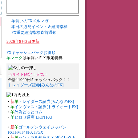
羊飼いのFXメルマガ
本日の必見イベント＆経済指標
FX重要経済指標直前通知
2026年8月3日更新
FXキャッシュバックお得順
羊マーク
は羊飼いＦＸ限定特典
当サイト限定！人気！
合計11000円キャッシュバック！！
トレイダーズ証券[みんなのFX]
・
新
羊
トレイダーズ証券[みんなのFX]
・
羊
インヴァスト証券[トライオートFX]
・
羊
外為どっとコム
・
羊
ヒロセ通商[LION FX]
・
新
羊
ゴールデンウェイジャパン
[FXTFMT4][FXTFGX]
・
新
羊
セントラル短資ＦＸ[ダイレクト