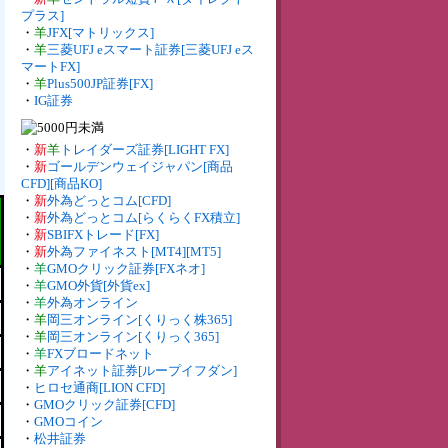
プラス]
・
羊
JFX[マトリックス]
・
羊
三菱UFJ eスマート証券[三菱UFJ eス
マートFX]
・
羊
Plus500JP証券[FX]
・
IG証券
・
新
羊
トレイダーズ証券[LIGHT FX]
・
新
ゴールデンウェイジャパン[商品
CFD][商品KO]
・
新
外為どっとコム[CFD]
・
新
外為どっとコム[らくらくFX積立]
・
新
SBIFXトレード[FX]
・
新
外為ファイネスト[MT4][MT5]
・
羊
GMOクリック証券[FXネオ]
・
羊
GMO外貨[外貨ex]
・
羊
外為オンライン
・
羊
岡三オンライン[くりっく株365]
・
羊
岡三オンライン[くりっく365]
・
羊
FXブロードネット
・
羊
アイネット証券[ループイフダン]
・
ヒロセ通商[LION CFD]
・
GMOクリック証券[CFD]
・
GMOコイン
・
松井証券