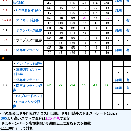
0.9
詳細
有
byGMO
-67
0
+66
-27
+14
-28
+37
-15
-77
+12
-25
+13
1.3
・
GMOあおぞらFX
詳細
-
-67
0
+66
-27
+14
-28
+57
-18
-99
+26
-42
+25
1.5～4.0
・
アイネット証券
-
有
-68
+10
+60
-37
+6
-40
+40
-28
-103
-1
-40
+11
1.4
・
サクソバンク証券
詳細
有
-81
-14
+41
-39
+1
-49
+35
-30
-95
+10
-40
+10
3.2
・ライブスター証券
-
-
-70
+5
+60
-40
+5
-40
+35
-30
-95
+10
-40
+10
3.0
・
外為オンライン
詳細
有
-70
+5
+60
-40
+5
-40
365
・
インヴァスト証券
-
-
・
三菱UFJ eスマー
-
-
ト証券
・
外為オンライン
詳細
有
2.5
62
-5
-74
15
-19
24
・
岡三オンライン証
詳細
有
券
・
FXブロードネット
-
-
・
GMOクリック証
-
-
券
ッドの単位はドル円及びクロス円は銭、ドル円以外のドルストレートはpips
365
より高いスワップ金利は
ピンク色
で表記
ッドはキャンペーン実施期間が3週間以上に渡るものを掲載
111.00円として計算