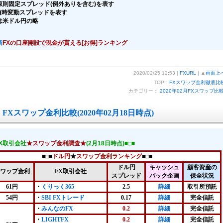
原則固定スプレッド(例外ありを含む)を表す
随時変動スプレッドを表す
は米ドル円の略
新
FXの口座開設で現金が貰える[お得]ランキング
2020/02/25 12:53 |
FXURL
| ▲
画面上
TOP：
FXスワップ金利徹底比
カテゴリー：
2020年02月FXスワップ比
FXスワップ金利比較(2020年02月18日時点)
FX取引会社
★スワップ金利調査★
(2月18日時点)■□■
■□■
ドル円
★
スワップ金利ランキング
■□■
ドル円
キャッシュ
顧客資産の
ワップ金利
FX取引会社
スプレッド
バック企画
保全状況
61円
・
くりっく365
2.5
詳細
取引所預託
54円
・
SBI FXトレード
0.17
詳細
完全信託
・
みんなのFX
0.2
詳細
完全信託
・
LIGHTFX
0.2
詳細
完全信託