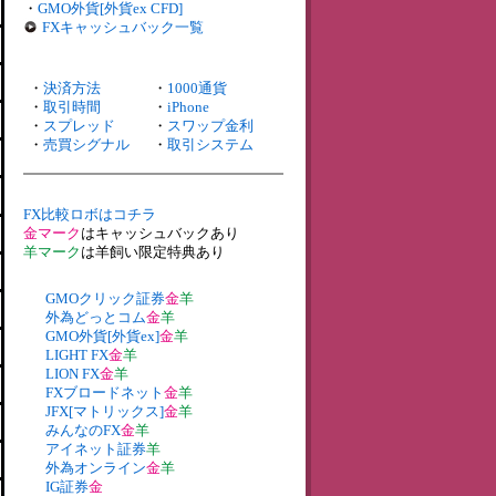
・
GMO外貨[外貨ex CFD]
FXキャッシュバック一覧
・
決済方法
・
1000通貨
・
取引時間
・
iPhone
・
スプレッド
・
スワップ金利
・
売買シグナル
・
取引システム
FX比較ロボはコチラ
金マーク
はキャッシュバックあり
羊マーク
は羊飼い限定特典あり
GMOクリック証券
金
羊
外為どっとコム
金
羊
GMO外貨[外貨ex]
金
羊
LIGHT FX
金
羊
LION FX
金
羊
FXブロードネット
金
羊
JFX[マトリックス]
金
羊
みんなのFX
金
羊
アイネット証券
羊
外為オンライン
金
羊
IG証券
金