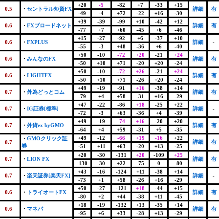
+20
-5
-82
+7
-33
+15
0.5
・
セントラル短資FX
詳細
有
-49
-4
+72
-22
+16
-30
+39
-39
-99
+10
-42
+12
0.6
・
FXブロードネット
詳細
有
-77
+7
+60
-45
+6
-46
+15
-27
-92
+6
-37
+10
0.6
・
FXPLUS
詳細
-
-55
-3
+48
-36
+6
-40
+50
-10
-72
+20
-21
+24
0.6
・
みんなのFX
詳細
有
-50
+10
+71
-20
+20
-24
+50
-10
-72
+26
-21
+24
0.6
・
LIGHTFX
詳細
有
-50
+10
+71
-26
+20
-24
+49
-19
-91
+16
-38
+14
0.7
・
外為どっとコム
詳細
有
-79
+4
+58
-31
+16
-29
+47
-22
-86
+18
-25
+22
0.7
・
IG証券[標準]
詳細
-
-72
-3
+63
-36
+4
-39
+49
-19
-74
+16
-20
+20
0.7
・
外貨ex byGMO
詳細
有
-64
+4
+59
-31
+5
-35
+49
-12
-66
+19
-16
+22
・
GMOクリック証
詳細
有
0.7
券
-51
+11
+63
-20
+13
-25
+20
-30
-131
+20
-109
+25
0.7
・
LION FX
詳細
有
-130
-30
+22
-75
0
-80
+43
-16
-124
+11
-38
+14
0.7
・
楽天証券[楽天FX]
詳細
-
-73
+1
+58
-26
+16
-29
+50
-27
-121
+18
-44
+15
0.6
・
トライオートFX
詳細
有
-80
+2
+44
-38
+11
-45
+18
-19
-132
+13
-35
+14
0.6
・
マネパ
詳細
有
-95
+6
+33
-28
+13
-29