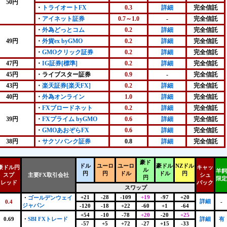
50円
・
トライオートFX
0.3
詳細
完全信託
・
アイネット証券
0.7～1.0
-
完全信託
・
外為どっとコム
0.2
詳細
完全信託
49円
・
外貨ex byGMO
0.2
詳細
完全信託
・
GMOクリック証券
0.2
詳細
完全信託
47円
・
IG証券[標準]
0.2
詳細
完全信託
45円
・ライブスター証券
0.9
-
完全信託
43円
・
楽天証券[楽天FX]
0.2
詳細
完全信託
40円
・
外為オンライン
1.0
詳細
完全信託
・
FXブロードネット
0.2
詳細
完全信託
39円
・
FXプライム byGMO
0.6
詳細
完全信託
・
GMOあおぞらFX
0.6
詳細
完全信託
38円
・
サクソバンク証券
0.8
詳細
完全信託
豪ド
ドル
ユーロ
ユーロ
豪ドル
NZドル
豪ドル円
キャッ
ル
羊飼
円
円
ドル
ドル
円
スプ
主要FX取引会社
シュ
円
限定
レッド
バック
スワップ
+21
-28
-109
+19
-97
+20
・
ゴールデンウェイ
詳細
0.4
-
ジャパン
-120
-18
+22
-60
+1
-64
+54
-10
-78
+20
-20
+25
0.69
・
SBI FXトレード
詳細
有
-57
+5
+72
-27
+15
-33