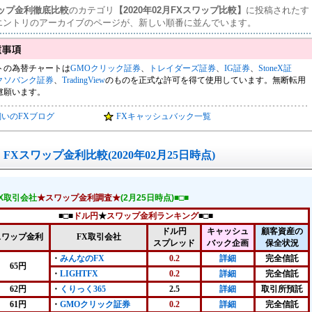
ワップ金利徹底比較
のカテゴリ
【2020年02月FXスワップ比較】
に投稿されたす
エントリのアーカイブのページが、新しい順番に並んでいます。
トの為替チャートは
GMOクリック証券
、
トレイダーズ証券
、
IG証券
、
StoneX証
クソバンク証券
、
TradingView
のものを正式な許可を得て使用しています。無断転用
慮願います。
飼いのFXブログ
FXキャッシュバック一覧
FXスワップ金利比較(2020年02月25日時点)
FX取引会社
★スワップ金利調査★
(2月25日時点)■□■
■□■
ドル円
★
スワップ金利ランキング
■□■
ドル円
キャッシュ
顧客資産の
スワップ金利
FX取引会社
スプレッド
バック企画
保全状況
・
みんなのFX
0.2
詳細
完全信託
65円
・
LIGHTFX
0.2
詳細
完全信託
62円
・
くりっく365
2.5
詳細
取引所預託
61円
・
GMOクリック証券
0.2
詳細
完全信託