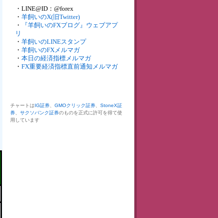
・LINE@ID：@forex
・
羊飼いのX(旧Twitter)
・
『羊飼いのFXブログ』ウェブアプ
リ
・
羊飼いのLINEスタンプ
・
羊飼いのFXメルマガ
・
本日の経済指標メルマガ
・
FX重要経済指標直前通知メルマガ
チャートは
IG証券
、
GMOクリック証券
、
StoneX証
券
、
サクソバンク証券
のものを正式に許可を得て使
用しています