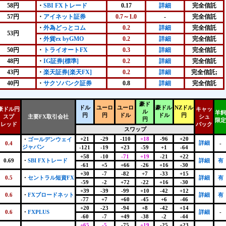
58円
・
SBI FXトレード
0.17
詳細
完全信託
57円
・
アイネット証券
0.7～1.0
-
完全信託
・
外為どっとコム
0.2
詳細
完全信託
53円
・
外貨ex byGMO
0.2
詳細
完全信託
50円
・
トライオートFX
0.3
詳細
完全信託
48円
・
IG証券[標準]
0.2
詳細
完全信託
43円
・
楽天証券[楽天FX]
0.2
詳細
完全信託;
40円
・
サクソバンク証券
0.8
詳細
完全信託
豪ド
ドル
ユーロ
ユーロ
豪ドル
NZドル
豪ドル円
キャッ
ル
羊飼
円
円
ドル
ドル
円
スプ
主要FX取引会社
シュ
円
限定
レッド
バック
スワップ
+21
-29
-110
+18
-96
+20
・
ゴールデンウェイ
詳細
0.4
-
ジャパン
-121
-19
+23
-59
+1
-64
+58
-10
-71
+19
-21
+22
0.69
・
SBI FXトレード
詳細
有
-61
+5
+66
-26
+16
-30
+30
-7
-82
+7
-33
+15
0.5
・
セントラル短資FX
詳細
有
-59
-2
+72
-22
+16
-30
+39
-39
-99
+10
-42
+12
0.6
・
FXブロードネット
詳細
有
-77
+7
+60
-45
+6
-46
+20
-23
-94
+8
-42
+14
0.6
・
FXPLUS
詳細
-
-60
-7
+49
-38
-2
-44
+65
-5
-75
+19
-25
+23