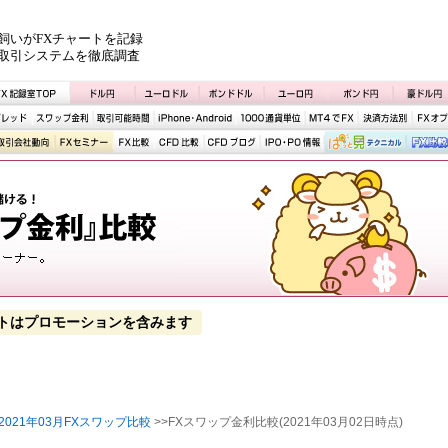
飼いがFXチャートを記録
取引システムを徹底調査
トはプロモーションを含みます
2021年03月FXスワップ比較
>>FXスワップ金利比較(2021年03月02日時点)