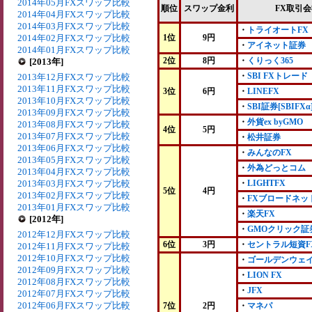
2014年05月FXスワップ比較
順位
スワップ金利
FX取引
2014年04月FXスワップ比較
2014年03月FXスワップ比較
・
トライオートFX
2014年02月FXスワップ比較
1位
9円
・
アイネット証券
2014年01月FXスワップ比較
2位
8円
・
くりっく365
[2013年]
・
SBI FXトレード
2013年12月FXスワップ比較
2013年11月FXスワップ比較
3位
6円
・
LINEFX
2013年10月FXスワップ比較
・
SBI証券[SBIFXα
2013年09月FXスワップ比較
・
外貨ex byGMO
2013年08月FXスワップ比較
4位
5円
2013年07月FXスワップ比較
・
松井証券
2013年06月FXスワップ比較
・
みんなのFX
2013年05月FXスワップ比較
・
外為どっとコム
2013年04月FXスワップ比較
2013年03月FXスワップ比較
・
LIGHTFX
5位
4円
2013年02月FXスワップ比較
・
FXブロードネッ
2013年01月FXスワップ比較
・
楽天FX
[2012年]
・
GMOクリック証
2012年12月FXスワップ比較
6位
3円
・
セントラル短資F
2012年11月FXスワップ比較
2012年10月FXスワップ比較
・
ゴールデンウェ
2012年09月FXスワップ比較
・
LION FX
2012年08月FXスワップ比較
・
JFX
2012年07月FXスワップ比較
2012年06月FXスワップ比較
7位
2円
・
マネパ