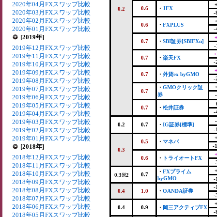
2020年04月FXスワップ比較
0.6
・
JFX
0.2
2020年03月FXスワップ比較
-
2020年02月FXスワップ比較
0.6
・
FXPLUS
2020年01月FXスワップ比較
-
[2019年]
0.7
・
SBI証券[SBIFXα]
-
2019年12月FXスワップ比較
+
2019年11月FXスワップ比較
0.7
・
楽天FX
-
2019年10月FXスワップ比較
2019年09月FXスワップ比較
0.7
・
外貨ex byGMO
-
2019年08月FXスワップ比較
・
GMOクリック証
2019年07月FXスワップ比較
0.7
券
2019年06月FXスワップ比較
2019年05月FXスワップ比較
0.7
・
松井証券
-
2019年04月FXスワップ比較
2019年03月FXスワップ比較
0.2
0.7
・
IG証券[標準]
2019年02月FXスワップ比較
-
2019年01月FXスワップ比較
0.5
・
マネパ
[2018年]
-
0.3
2018年12月FXスワップ比較
0.6
・
トライオートFX
-
2018年11月FXスワップ比較
・
FXプライム
2018年10月FXスワップ比較
0.7
0.3※2
byGMO
-
2018年09月FXスワップ比較
-
2018年08月FXスワップ比較
0.4
1.0
・
OANDA証券
-
2018年07月FXスワップ比較
2018年06月FXスワップ比較
0.4
0.9
・
岡三アクティブFX
-
2018年05月FXスワップ比較