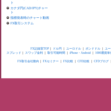
ト
カナダ円(CAD/JPY)チャー
ト
指標発表時のチャート動画
FX取引システム
FX記録室TOP
｜
ドル円
｜
ユーロドル
｜
ポンドドル
｜
ユー
スプレッド
｜
スワップ金利
｜
取引可能時間
｜
iPhone・Android
｜
1000通貨単
FX取引会社動向
｜
FXセミナー
｜
FX比較
｜
CFD比較
｜
CFDブログ