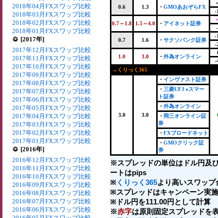
2018年04月FXスワップ比較
0.6
1.3
・
GMOあおぞらFX
-
2018年03月FXスワップ比較
2018年02月FXスワップ比較
0.7～1.8
1.5～4.0
・
アイネット証券
2018年01月FXスワップ比較
-
[2017年]
0.7
1.6
・
サクソバンク証券
-
2017年12月FXスワップ比較
1.0
3.0
・
外為オンライン
2017年11月FXスワップ比較
-
2017年10月FXスワップ比較
→くりっく365
2017年09月FXスワップ比較
・
インヴァスト証券
2017年08月FXスワップ比較
・
三菱UFJ eスマー
2017年07月FXスワップ比較
ト証券
2017年06月FXスワップ比較
・
外為オンライン
2017年05月FXスワップ比較
3.0
3.0
2017年04月FXスワップ比較
・
岡三オンライン証
券
2017年03月FXスワップ比較
2017年02月FXスワップ比較
・
FXブロードネット
2017年01月FXスワップ比較
・
GMOクリック証
[2016年]
券
2016年12月FXスワップ比較
※スプレッドの単位はドル円及
2016年11月FXスワップ比較
ートはpips
2016年10月FXスワップ比較
※
くりっく365
より高いスワップ
2016年09月FXスワップ比較
※スプレッドはキャンペーン実施
2016年08月FXスワップ比較
2016年07月FXスワップ比較
※ドル円を111.00円として計算
2016年06月FXスワップ比較
※
赤字
は原則固定スプレッドを表
2016年05月FXスワップ比較