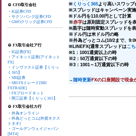
※
くりっく365
より高いスワップ
CFD取引会社
※スプレッドはキャンペーン実施
・
IG証券CFD
※ドル円を110.00円として計算
・
サクソバンク証券CFD
・
GMOクリック証券CFD
※
赤字
は原則固定スプレッドを表
※黒字は随時変動スプレッドを表
※ドル円は米ドル円の略
※外為どっとコム(10/2まで、9:00-
FX取引会社ア行
※LINEFX(通常スプレッドは
こち
・
IG証券[FX]
※1：1001通貨以上の時
・
アイネット証券[アイネット
※2：50万通貨以下の時
FX]
※3：1001～1万通貨以下の時
・
インヴァスト証券【くりっ
く365】
・
SBI証券
→
随時更新
FXの口座開設で現金
・
SBI FXトレード[SBI
FXTRADE]
・
FXブロードネット
・
岡三証券【くりっく365】
FX取引会社カ行
・
外為オンライン
・
外為どっとコム[外貨ネクス
トネオ]
・
ゴールデンウェイジャパン
[MT4]