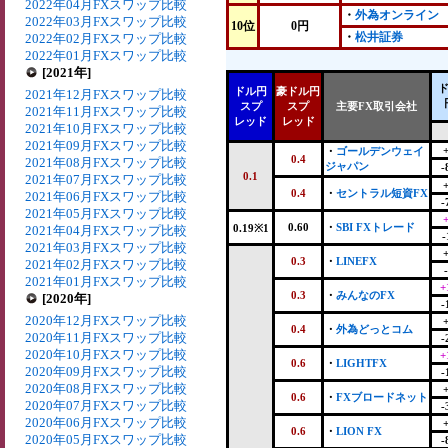
2022年04月FXスワップ比較
・
外為オンライン
2022年03月FXスワップ比較
10位
0円
・
松井証券
2022年02月FXスワップ比較
2022年01月FXスワップ比較
[2021年]
ドル円
豪ドル円
2021年12月FXスワップ比較
スプ
スプ
主要FX取引会社
2021年11月FXスワップ比較
レッド
レッド
2021年10月FXスワップ比較
2021年09月FXスワップ比較
・
ゴールデンウェイ
0.4
2021年08月FXスワップ比較
ジャパン
-
0.1
2021年07月FXスワップ比較
0.4
・
セントラル短資FX
2021年06月FXスワップ比較
-
2021年05月FXスワップ比較
0.60
・
SBI FXトレード
0.19※1
2021年04月FXスワップ比較
-
2021年03月FXスワップ比較
0.3
・
LINEFX
2021年02月FXスワップ比較
2021年01月FXスワップ比較
+
0.3
・
みんなのFX
[2020年]
-
2020年12月FXスワップ比較
0.4
・
外為どっとコム
2020年11月FXスワップ比較
-
2020年10月FXスワップ比較
+
0.6
・
LIGHTFX
2020年09月FXスワップ比較
-
2020年08月FXスワップ比較
0.6
・
FXブロードネット
2020年07月FXスワップ比較
-
2020年06月FXスワップ比較
0.6
・
LION FX
2020年05月FXスワップ比較
-