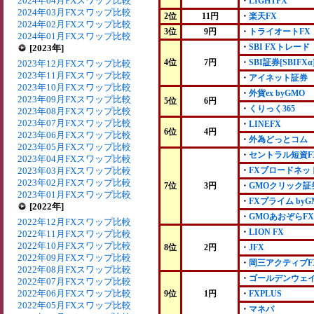
2024年04月FXスワップ比較
・
LIGHTFX
2024年03月FXスワップ比較
2位
11円
・
楽天FX
2024年02月FXスワップ比較
3位
9円
・
トライオートFX
2024年01月FXスワップ比較
・
SBI FXトレード
[2023年]
4位
7円
・
SBI証券[SBIFXα
2023年12月FXスワップ比較
2023年11月FXスワップ比較
・
アイネット証券
2023年10月FXスワップ比較
・
外貨ex byGMO
2023年09月FXスワップ比較
5位
6円
・
くりっく365
2023年08月FXスワップ比較
2023年07月FXスワップ比較
・
LINEFX
6位
4円
2023年06月FXスワップ比較
・
外為どっとコム
2023年05月FXスワップ比較
・
セントラル短資F
2023年04月FXスワップ比較
2023年03月FXスワップ比較
・
FXブロードネッ
2023年02月FXスワップ比較
7位
3円
・
GMOクリック証
2023年01月FXスワップ比較
・
FXプライム byG
[2022年]
・
GMOあおぞらFX
2022年12月FXスワップ比較
・
LION FX
2022年11月FXスワップ比較
2022年10月FXスワップ比較
8位
2円
・
JFX
2022年09月FXスワップ比較
・
岡三アクティブF
2022年08月FXスワップ比較
・
ゴールデンウェ
2022年07月FXスワップ比較
2022年06月FXスワップ比較
9位
1円
・
FXPLUS
2022年05月FXスワップ比較
・
マネパ