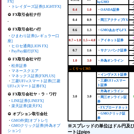
FX]
byGMO
-
・
トレイダーズ証券[LIGHTFX]
-
0.4
1.0
・
OANDA証券
-
FX取引会社ナ行
0.4
0.9
・
岡三アクティブFX
-
-
FX取引会社ハ行
0.6
1.3
・
GMOあおぞらFX
-
・
ひまわり証券[レギュラー口
0.7～1.8
1.5～4.0
・
アイネット証券
座]
-
・
ヒロセ通商[LION FX]
-
0.7
1.6
・
サクソバンク証券
・
PayPay銀行[FX]
-
FX取引会社マ行
1.0
3.0
・
外為オンライン
-
・
松井証券
→くりっく365
・
マネースクエア
・
インヴァスト証券
・
マネックス証券[FXPLUS]
・
三菱UFJ eスマート証券[三菱
・
三菱UFJ eスマー
ト証券
UFJ eスマート証券FX]
・
外為オンライン
FX取引会社ヤ・ラ・ワ行
3.0
3.0
・
岡三オンライン証
・
LINE証券[LINEFX]
券
・
楽天証券[楽天FX]
・
FXブロードネット
オプション取引会社
・
GMOクリック証
券
・
GMO外貨[オプトレ!]
・
GMOクリック証券[外為オプ
※スプレッドの単位はドル円及
ション]
ートはpips