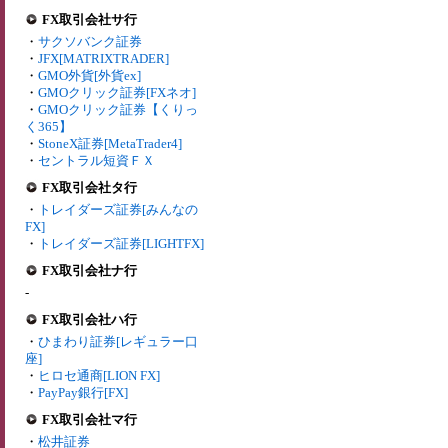
FX取引会社サ行
・
サクソバンク証券
・
JFX[MATRIXTRADER]
・
GMO外貨[外貨ex]
・
GMOクリック証券[FXネオ]
・
GMOクリック証券【くりっ
く365】
・
StoneX証券[MetaTrader4]
・
セントラル短資ＦＸ
FX取引会社タ行
・
トレイダーズ証券[みんなの
FX]
・
トレイダーズ証券[LIGHTFX]
FX取引会社ナ行
-
FX取引会社ハ行
・
ひまわり証券[レギュラー口
座]
・
ヒロセ通商[LION FX]
・
PayPay銀行[FX]
FX取引会社マ行
・
松井証券