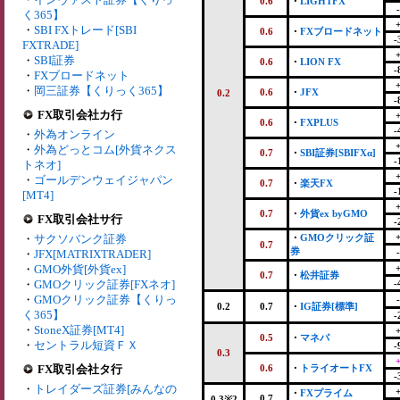
0.6
・
LIGHTFX
く365】
・
SBI FXトレード[SBI
0.6
・
FXブロードネット
-
FXTRADE]
・
SBI証券
0.6
・
LION FX
-
・
FXブロードネット
・
岡三証券【くりっく365】
0.6
・
JFX
0.2
-
FX取引会社カ行
0.6
・
FXPLUS
-
・
外為オンライン
・
外為どっとコム[外貨ネクス
0.7
・
SBI証券[SBIFXα]
-
トネオ]
・
ゴールデンウェイジャパン
0.7
・
楽天FX
-
[MT4]
0.7
・
外貨ex byGMO
FX取引会社サ行
-
・
サクソバンク証券
・
GMOクリック証
0.7
券
・
JFX[MATRIXTRADER]
・
GMO外貨[外貨ex]
0.7
・
松井証券
・
GMOクリック証券[FXネオ]
-
・
GMOクリック証券【くりっ
0.2
0.7
・
IG証券[標準]
く365】
-
・
StoneX証券[MT4]
0.5
・
マネパ
・
セントラル短資ＦＸ
-
0.3
FX取引会社タ行
0.6
・
トライオートFX
-
・
トレイダーズ証券[みんなの
・
FXプライム
0.7
0.3※2