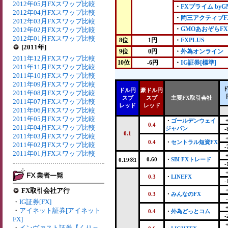
2012年05月FXスワップ比較
・
FXプライム byG
2012年04月FXスワップ比較
・
岡三アクティブF
2012年03月FXスワップ比較
・
GMOあおぞらFX
2012年02月FXスワップ比較
2012年01月FXスワップ比較
8位
1円
・
FXPLUS
[2011年]
9位
0円
・
外為オンライン
2011年12月FXスワップ比較
10位
-6円
・
IG証券[標準]
2011年11月FXスワップ比較
2011年10月FXスワップ比較
2011年09月FXスワップ比較
ドル円
豪ドル円
2011年08月FXスワップ比較
スプ
スプ
主要FX取引会社
2011年07月FXスワップ比較
レッド
レッド
2011年06月FXスワップ比較
2011年05月FXスワップ比較
・
ゴールデンウェイ
0.4
2011年04月FXスワップ比較
ジャパン
-
0.1
2011年03月FXスワップ比較
0.4
・
セントラル短資FX
2011年02月FXスワップ比較
-
2011年01月FXスワップ比較
0.60
・
SBI FXトレード
0.19※1
-
0.3
・
LINEFX
-
FX取引会社ア行
0.3
・
みんなのFX
・
IG証券[FX]
・
アイネット証券[アイネット
0.4
・
外為どっとコム
-
FX]
・
インヴァスト証券【くりっ