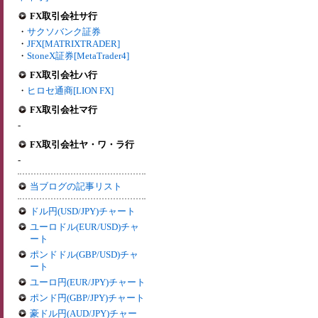
FX取引会社サ行
・
サクソバンク証券
・
JFX[MATRIXTRADER]
・
StoneX証券[MetaTrader4]
FX取引会社ハ行
・
ヒロセ通商[LION FX]
FX取引会社マ行
-
FX取引会社ヤ・ワ・ラ行
-
当ブログの記事リスト
ドル円(USD/JPY)チャート
ユーロドル(EUR/USD)チャ
ート
ポンドドル(GBP/USD)チャ
ート
ユーロ円(EUR/JPY)チャート
ポンド円(GBP/JPY)チャート
豪ドル円(AUD/JPY)チャー