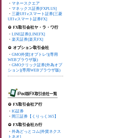
・
マネースクエア
・
マネックス証券[FXPLUS]
・
三菱UFJ eスマート証券[三菱
UFJ eスマート証券FX]
FX取引会社ヤ・ラ・ワ行
・
LINE証券[LINEFX]
・
楽天証券[楽天FX]
オプション取引会社
・
GMO外貨[オプトレ!](専用
WEBブラウザ版)
・
GMOクリック証券[外為オプ
ション](専用WEBブラウザ版)
FX取引会社ア行
・
IG証券
・
岡三証券【くりっく365】
FX取引会社カ行
・
外為どっとコム[外貨ネクス
トネオ]