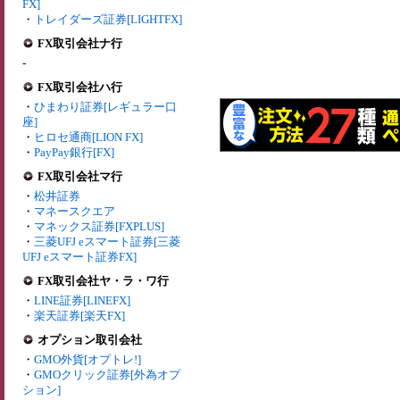
FX]
・
トレイダーズ証券[LIGHTFX]
FX取引会社ナ行
-
FX取引会社ハ行
・
ひまわり証券[レギュラー口
座]
・
ヒロセ通商[LION FX]
・
PayPay銀行[FX]
FX取引会社マ行
・
松井証券
・
マネースクエア
・
マネックス証券[FXPLUS]
・
三菱UFJ eスマート証券[三菱
UFJ eスマート証券FX]
FX取引会社ヤ・ラ・ワ行
・
LINE証券[LINEFX]
・
楽天証券[楽天FX]
オプション取引会社
・
GMO外貨[オプトレ!]
・
GMOクリック証券[外為オプ
ション]