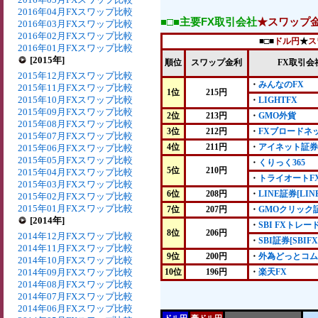
2016年04月FXスワップ比較
■□■主要FX取引会社
★スワップ
2016年03月FXスワップ比較
2016年02月FXスワップ比較
■□■
ドル円
★
ス
2016年01月FXスワップ比較
[2015年]
順位
スワップ金利
FX取引会
2015年12月FXスワップ比較
・
みんなのFX
2015年11月FXスワップ比較
1位
215円
2015年10月FXスワップ比較
・
LIGHTFX
2015年09月FXスワップ比較
2位
213円
・
GMO外貨
2015年08月FXスワップ比較
3位
212円
・
FXブロードネ
2015年07月FXスワップ比較
4位
211円
・
アイネット証券
2015年06月FXスワップ比較
2015年05月FXスワップ比較
・
くりっく365
5位
210円
2015年04月FXスワップ比較
・
トライオートF
2015年03月FXスワップ比較
6位
208円
・
LINE証券[LIN
2015年02月FXスワップ比較
2015年01月FXスワップ比較
7位
207円
・
GMOクリック
[2014年]
・
SBI FXトレー
8位
206円
2014年12月FXスワップ比較
・
SBI証券[SBIFX
2014年11月FXスワップ比較
9位
200円
・
外為どっとコム
2014年10月FXスワップ比較
2014年09月FXスワップ比較
10位
196円
・
楽天FX
2014年08月FXスワップ比較
2014年07月FXスワップ比較
2014年06月FXスワップ比較