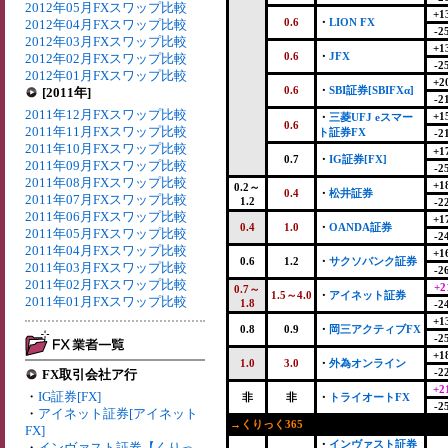
2012年05月FXスワップ比較
+1
0.6
・
LION FX
2012年04月FXスワップ比較
-2
2012年03月FXスワップ比較
+1
0.6
・
JFX
2012年02月FXスワップ比較
-2
2012年01月FXスワップ比較
+2
0.6
・
SBI証券[SBIFXα]
[2011年]
-2
2011年12月FXスワップ比較
+1
・
三菱UFJ eスマー
0.6
2011年11月FXスワップ比較
ト証券FX
-2
2011年10月FXスワップ比較
+1
0.7
・
IG証券[FX]
2011年09月FXスワップ比較
-2
2011年08月FXスワップ比較
+1
0.2～
0.4
・
松井証券
2011年07月FXスワップ比較
1.2
-2
2011年06月FXスワップ比較
+1
0.4
1.0
・
OANDA証券
2011年05月FXスワップ比較
-2
2011年04月FXスワップ比較
+1
0.6
1.2
・
サクソバンク証券
2011年03月FXスワップ比較
-2
2011年02月FXスワップ比較
+2
0.7～
1.5～4.0
・
アイネット証券
2011年01月FXスワップ比較
1.8
-2
+1
0.8
0.9
・
岡三アクティブFX
-2
+1
1.0
3.0
・
外為オンライン
-2
FX取引会社ア行
+2
・
IG証券[FX]
非
非
・
トライオートFX
-2
・
アイネット証券[アイネット
→くりっく365
FX]
・
インヴァスト証券
・
インヴァスト証券【くりっ