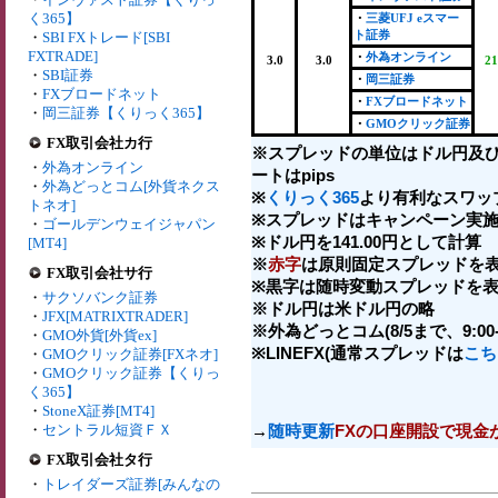
く365】
・
三菱UFJ eスマー
ト証券
・
SBI FXトレード[SBI
FXTRADE]
・
外為オンライン
3.0
3.0
21
・
SBI証券
・
岡三証券
・
FXブロードネット
・
FXブロードネット
・
岡三証券【くりっく365】
・
GMOクリック証券
FX取引会社カ行
※スプレッドの単位はドル円及
・
外為オンライン
ートはpips
・
外為どっとコム[外貨ネクス
※
くりっく365
より有利なスワッ
トネオ]
※スプレッドはキャンペーン実施
・
ゴールデンウェイジャパン
※ドル円を141.00円として計算
[MT4]
※
赤字
は原則固定スプレッドを表
FX取引会社サ行
※黒字は随時変動スプレッドを表
・
サクソバンク証券
※ドル円は米ドル円の略
・
JFX[MATRIXTRADER]
※外為どっとコム(8/5まで、9:00-2
・
GMO外貨[外貨ex]
※LINEFX(通常スプレッドは
こち
・
GMOクリック証券[FXネオ]
・
GMOクリック証券【くりっ
く365】
・
StoneX証券[MT4]
・
セントラル短資ＦＸ
→
随時更新
FXの口座開設で現金
FX取引会社タ行
・
トレイダーズ証券[みんなの