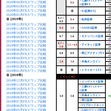
+1
・
三菱UFJ eスマー
2020年04月FXスワップ比較
0.6
ト証券FX
-2
2020年03月FXスワップ比較
+1
2020年02月FXスワップ比較
非
・
IG証券[FX]
-2
2020年01月FXスワップ比較
+1
0.2～
[2019年]
0.4
・
松井証券
0.9
-2
2019年12月FXスワップ比較
+1
0.4
1.0
・
OANDA証券
2019年11月FXスワップ比較
-2
2019年10月FXスワップ比較
+1
0.7
1.6
・
サクソバンク証券
2019年09月FXスワップ比較
-2
2019年08月FXスワップ比較
+2
0.7～
1.5～4.0
・
アイネット証券
2019年07月FXスワップ比較
1.8
-2
2019年06月FXスワップ比較
+1
0.8
0.9
・
岡三アクティブFX
2019年05月FXスワップ比較
-2
2019年04月FXスワップ比較
+1
1.0
3.0
・
外為オンライン
2019年03月FXスワップ比較
-2
2019年02月FXスワップ比較
+2
非
非
・
トライオートFX
2019年01月FXスワップ比較
-2
[2018年]
→くりっく365
2018年12月FXスワップ比較
・
インヴァスト証券
2018年11月FXスワップ比較
・
三菱UFJ eスマー
2018年10月FXスワップ比較
ト証券
2018年09月FXスワップ比較
・
外為オンライン
3.0
3.0
20
2018年08月FXスワップ比較
・
岡三証券
2018年07月FXスワップ比較
・
FXブロードネット
2018年06月FXスワップ比較
2018年05月FXスワップ比較
・
GMOクリック証券