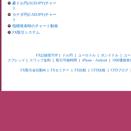
豪ドル円(AUD/JPY)チャー
ト
カナダ円(CAD/JPY)チャー
ト
指標発表時のチャート動画
FX取引システム
FX記録室TOP
｜
ドル円
｜
ユーロドル
｜
ポンドドル
｜
ユー
スプレッド
｜
スワップ金利
｜
取引可能時間
｜
iPhone・Android
｜
1000通貨単
FX取引会社動向
｜
FXセミナー
｜
FX比較
｜
CFD比較
｜
CFDブログ