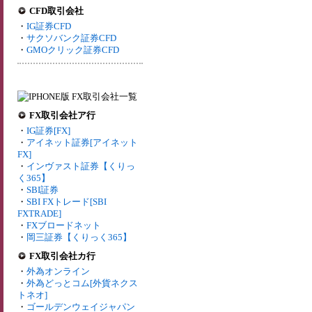
CFD取引会社
・
IG証券CFD
・
サクソバンク証券CFD
・
GMOクリック証券CFD
FX取引会社ア行
・
IG証券[FX]
・
アイネット証券[アイネット
FX]
・
インヴァスト証券【くりっ
く365】
・
SBI証券
・
SBI FXトレード[SBI
FXTRADE]
・
FXブロードネット
・
岡三証券【くりっく365】
FX取引会社カ行
・
外為オンライン
・
外為どっとコム[外貨ネクス
トネオ]
・
ゴールデンウェイジャパン