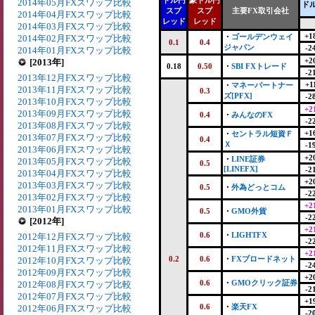
ドル円
豪ドル円
2014年05月FXスワップ比較
ド
スプ
スプ
主要FX取引会社
2014年04月FXスワップ比較
レッド
レッド
2014年03月FXスワップ比較
+1
・
ゴールデンウェイ
2014年02月FXスワップ比較
0.1
0.4
ジャパン
-2
2014年01月FXスワップ比較
+2
[2013年]
0.18
0.50
・
SBI FXトレード
-2
2013年12月FXスワップ比較
+1
・
マネーパートナー
2013年11月FXスワップ比較
0.3
ズ[PFX]
-2
2013年10月FXスワップ比較
+2
2013年09月FXスワップ比較
0.4
・
みんなのFX
-2
2013年08月FXスワップ比較
+1
・
セントラル短資Ｆ
2013年07月FXスワップ比較
0.4
Ｘ
-1
2013年06月FXスワップ比較
+2
・
LINE証券
2013年05月FXスワップ比較
0.5
[LINEFX]
-2
2013年04月FXスワップ比較
+2
2013年03月FXスワップ比較
0.5
・
外為どっとコム
-2
2013年02月FXスワップ比較
+2
2013年01月FXスワップ比較
0.5
・
GMO外貨
-2
[2012年]
+2
0.6
・
LIGHTFX
2012年12月FXスワップ比較
-2
2012年11月FXスワップ比較
+2
0.2
0.6
・
FXブロードネット
2012年10月FXスワップ比較
-2
2012年09月FXスワップ比較
+2
0.6
・
GMOクリック証券
2012年08月FXスワップ比較
-2
2012年07月FXスワップ比較
+1
0.6
・
楽天FX
2012年06月FXスワップ比較
-2