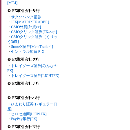
[MT4]
FX取引会社サ行
・
サクソバンク証券
・
JFX[MATRIXTRADER]
・
GMO外貨[外貨ex]
・
GMOクリック証券[FXネオ]
・
GMOクリック証券【くりっ
く365】
・
StoneX証券[MetaTrader4]
・
セントラル短資ＦＸ
FX取引会社タ行
・
トレイダーズ証券[みんなの
FX]
・
トレイダーズ証券[LIGHTFX]
FX取引会社ナ行
-
FX取引会社ハ行
・
ひまわり証券[レギュラー口
座]
・
ヒロセ通商[LION FX]
・
PayPay銀行[FX]
FX取引会社マ行