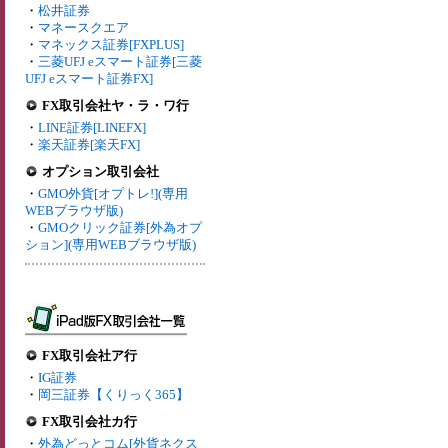
・
松井証券
・
マネースクエア
・
マネックス証券[FXPLUS]
・
三菱UFJ eスマート証券[三菱
UFJ eスマート証券FX]
FX取引会社ヤ・ラ・ワ行
・
LINE証券[LINEFX]
・
楽天証券[楽天FX]
オプション取引会社
・
GMO外貨[オプトレ!](専用
WEBブラウザ版)
・
GMOクリック証券[外為オプ
ション](専用WEBブラウザ版)
FX取引会社ア行
・
IG証券
・
岡三証券【くりっく365】
FX取引会社カ行
・
外為どっとコム[外貨ネクス