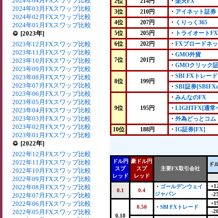
2024年04月FXスワップ比較
2位
214円
・
楽天FX
2024年03月FXスワップ比較
3位
210円
・
アイネット証券
2024年02月FXスワップ比較
4位
207円
・
くりっく365
2024年01月FXスワップ比較
[2023年]
5位
205円
・
トライオートFX
2023年12月FXスワップ比較
6位
202円
・
FXブロードネ
2023年11月FXスワップ比較
・
GMO外貨
7位
201円
2023年10月FXスワップ比較
・
GMOクリック
2023年09月FXスワップ比較
・
SBI FXトレード
2023年08月FXスワップ比較
8位
199円
2023年07月FXスワップ比較
・
SBI証券[SBIFXα
2023年06月FXスワップ比較
・
みんなのFX
2023年05月FXスワップ比較
9位
195円
・
LIGHTFX[通常
2023年04月FXスワップ比較
2023年03月FXスワップ比較
・
外為どっとコム
2023年02月FXスワップ比較
10位
188円
・
IG証券[FX]
2023年01月FXスワップ比較
[2022年]
2022年12月FXスワップ比較
ドル円
豪ドル円
2022年11月FXスワップ比較
ド
スプ
スプ
主要FX取引会社
2022年10月FXスワップ比較
レッド
レッド
2022年09月FXスワップ比較
+1
2022年08月FXスワップ比較
・
ゴールデンウェイ
0.1
0.4
ジャパン
-2
2022年07月FXスワップ比較
2022年06月FXスワップ比較
+1
0.50
・
SBI FXトレード
2022年05月FXスワップ比較
-2
0.18