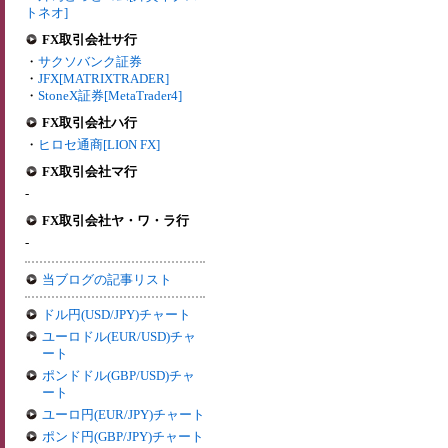
トネオ]
FX取引会社サ行
・
サクソバンク証券
・
JFX[MATRIXTRADER]
・
StoneX証券[MetaTrader4]
FX取引会社ハ行
・
ヒロセ通商[LION FX]
FX取引会社マ行
-
FX取引会社ヤ・ワ・ラ行
-
当ブログの記事リスト
ドル円(USD/JPY)チャート
ユーロドル(EUR/USD)チャ
ート
ポンドドル(GBP/USD)チャ
ート
ユーロ円(EUR/JPY)チャート
ポンド円(GBP/JPY)チャート