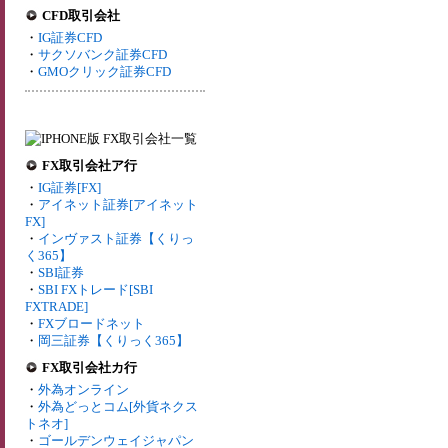
CFD取引会社
・
IG証券CFD
・
サクソバンク証券CFD
・
GMOクリック証券CFD
FX取引会社ア行
・
IG証券[FX]
・
アイネット証券[アイネット
FX]
・
インヴァスト証券【くりっ
く365】
・
SBI証券
・
SBI FXトレード[SBI
FXTRADE]
・
FXブロードネット
・
岡三証券【くりっく365】
FX取引会社カ行
・
外為オンライン
・
外為どっとコム[外貨ネクス
トネオ]
・
ゴールデンウェイジャパン