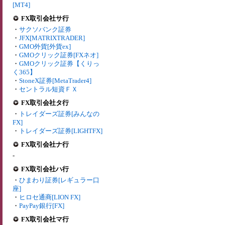
[MT4]
FX取引会社サ行
・
サクソバンク証券
・
JFX[MATRIXTRADER]
・
GMO外貨[外貨ex]
・
GMOクリック証券[FXネオ]
・
GMOクリック証券【くりっ
く365】
・
StoneX証券[MetaTrader4]
・
セントラル短資ＦＸ
FX取引会社タ行
・
トレイダーズ証券[みんなの
FX]
・
トレイダーズ証券[LIGHTFX]
FX取引会社ナ行
-
FX取引会社ハ行
・
ひまわり証券[レギュラー口
座]
・
ヒロセ通商[LION FX]
・
PayPay銀行[FX]
FX取引会社マ行