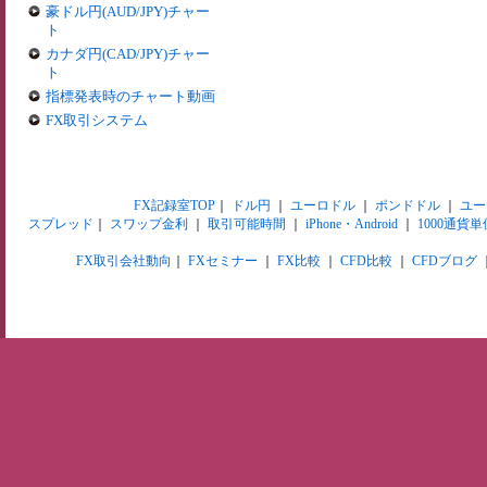
豪ドル円(AUD/JPY)チャー
ト
カナダ円(CAD/JPY)チャー
ト
指標発表時のチャート動画
FX取引システム
FX記録室TOP
｜
ドル円
｜
ユーロドル
｜
ポンドドル
｜
ユー
スプレッド
｜
スワップ金利
｜
取引可能時間
｜
iPhone・Android
｜
1000通貨単
FX取引会社動向
｜
FXセミナー
｜
FX比較
｜
CFD比較
｜
CFDブログ