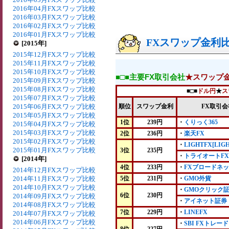
2016年04月FXスワップ比較
2016年03月FXスワップ比較
2016年02月FXスワップ比較
2016年01月FXスワップ比較
FXスワップ金利比較
[2015年]
2015年12月FXスワップ比較
2015年11月FXスワップ比較
2015年10月FXスワップ比較
■□■主要FX取引会社
★スワップ
2015年09月FXスワップ比較
2015年08月FXスワップ比較
■□■
ドル円
★
ス
2015年07月FXスワップ比較
2015年06月FXスワップ比較
順位
スワップ金利
FX取引会
2015年05月FXスワップ比較
1位
239円
・
くりっく365
2015年04月FXスワップ比較
2015年03月FXスワップ比較
2位
236円
・
楽天FX
2015年02月FXスワップ比較
・
LIGHTFX[LIG
2015年01月FXスワップ比較
3位
235円
・
トライオートFX
[2014年]
4位
233円
・
FXブロードネ
2014年12月FXスワップ比較
2014年11月FXスワップ比較
5位
231円
・
GMO外貨
2014年10月FXスワップ比較
・
GMOクリック
6位
230円
2014年09月FXスワップ比較
・
アイネット証券
2014年08月FXスワップ比較
7位
229円
・
LINEFX
2014年07月FXスワップ比較
2014年06月FXスワップ比較
・
SBI FXトレード