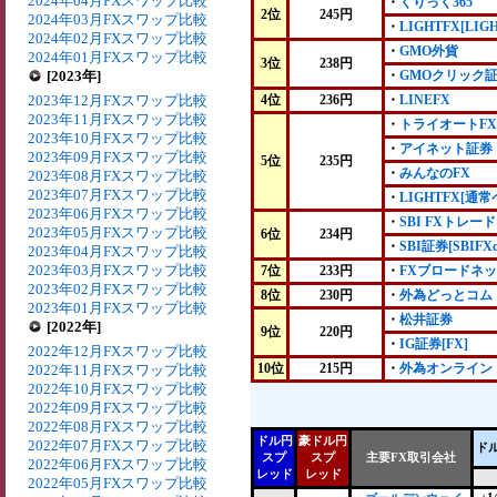
2024年04月FXスワップ比較
・
くりっく365
2位
245円
2024年03月FXスワップ比較
・
LIGHTFX[LIG
2024年02月FXスワップ比較
・
GMO外貨
2024年01月FXスワップ比較
3位
238円
[2023年]
・
GMOクリック
2023年12月FXスワップ比較
4位
236円
・
LINEFX
2023年11月FXスワップ比較
・
トライオートFX
2023年10月FXスワップ比較
・
アイネット証券
2023年09月FXスワップ比較
5位
235円
・
みんなのFX
2023年08月FXスワップ比較
2023年07月FXスワップ比較
・
LIGHTFX[通常
2023年06月FXスワップ比較
・
SBI FXトレード
2023年05月FXスワップ比較
6位
234円
・
SBI証券[SBIFXα
2023年04月FXスワップ比較
2023年03月FXスワップ比較
7位
233円
・
FXブロードネ
2023年02月FXスワップ比較
8位
230円
・
外為どっとコム
2023年01月FXスワップ比較
・
松井証券
[2022年]
9位
220円
・
IG証券[FX]
2022年12月FXスワップ比較
10位
215円
・
外為オンライン
2022年11月FXスワップ比較
2022年10月FXスワップ比較
2022年09月FXスワップ比較
2022年08月FXスワップ比較
ドル円
豪ドル円
2022年07月FXスワップ比較
ド
スプ
スプ
主要FX取引会社
2022年06月FXスワップ比較
レッド
レッド
2022年05月FXスワップ比較