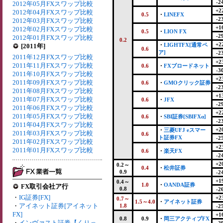
-2
2012年05月FXスワップ比較
+2
2012年04月FXスワップ比較
0.5
・
LINEFX
-2
2012年03月FXスワップ比較
+1
2012年02月FXスワップ比較
0.5
・
LION FX
-2
2012年01月FXスワップ比較
0.2
+2
・
LIGHTFX[通常ペ
[2011年]
0.6
ア]
-2
2011年12月FXスワップ比較
+2
2011年11月FXスワップ比較
0.6
・
FXブロードネット
-3
2011年10月FXスワップ比較
+2
2011年09月FXスワップ比較
0.6
・
GMOクリック証券
-2
2011年08月FXスワップ比較
+1
2011年07月FXスワップ比較
0.6
・
JFX
-2
2011年06月FXスワップ比較
+2
2011年05月FXスワップ比較
0.6
・
SBI証券[SBIFXα]
-2
2011年04月FXスワップ比較
+2
・
三菱UFJ eスマー
2011年03月FXスワップ比較
0.6
ト証券FX
-2
2011年02月FXスワップ比較
+2
2011年01月FXスワップ比較
0.6
・
楽天FX
-2
+2
0.2～
0.4
・
松井証券
0.9
-2
+1
0.4～
1.0
・
OANDA証券
FX取引会社ア行
0.8
-2
・
IG証券[FX]
+2
0.7～
1.5～4.0
・
アイネット証券
・
アイネット証券[アイネット
1.8
-2
FX]
+1
0.8
0.9
・
岡三アクティブFX
・
インヴァスト証券【くりっ