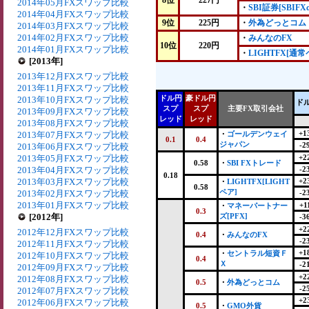
8位
227円
2014年05月FXスワップ比較
・
SBI証券[SBIFXα
2014年04月FXスワップ比較
9位
225円
・
外為どっとコム
2014年03月FXスワップ比較
2014年02月FXスワップ比較
・
みんなのFX
10位
220円
2014年01月FXスワップ比較
・
LIGHTFX[通常
[2013年]
2013年12月FXスワップ比較
2013年11月FXスワップ比較
ドル円
豪ドル円
2013年10月FXスワップ比較
ド
スプ
スプ
主要FX取引会社
2013年09月FXスワップ比較
レッド
レッド
2013年08月FXスワップ比較
+1
2013年07月FXスワップ比較
・
ゴールデンウェイ
0.1
0.4
ジャパン
-2
2013年06月FXスワップ比較
2013年05月FXスワップ比較
+2
0.58
・
SBI FXトレード
2013年04月FXスワップ比較
-2
0.18
2013年03月FXスワップ比較
+2
・
LIGHTFX[LIGHT
0.58
ペア]
2013年02月FXスワップ比較
-2
2013年01月FXスワップ比較
+1
・
マネーパートナー
0.3
[2012年]
ズ[PFX]
-3
+2
2012年12月FXスワップ比較
0.4
・
みんなのFX
-2
2012年11月FXスワップ比較
+1
・
セントラル短資Ｆ
2012年10月FXスワップ比較
0.4
Ｘ
-2
2012年09月FXスワップ比較
+2
2012年08月FXスワップ比較
0.5
・
外為どっとコム
-2
2012年07月FXスワップ比較
+2
2012年06月FXスワップ比較
0.5
・
GMO外貨