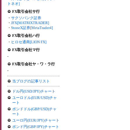
トネオ]
FX取引会社サ行
・
サクソバンク証券
・
JFX[MATRIXTRADER]
・
StoneX証券[MetaTrader4]
FX取引会社ハ行
・
ヒロセ通商[LION FX]
FX取引会社マ行
-
FX取引会社ヤ・ワ・ラ行
-
当ブログの記事リスト
ドル円(USD/JPY)チャート
ユーロドル(EUR/USD)チャ
ート
ポンドドル(GBP/USD)チャ
ート
ユーロ円(EUR/JPY)チャート
ポンド円(GBP/JPY)チャート