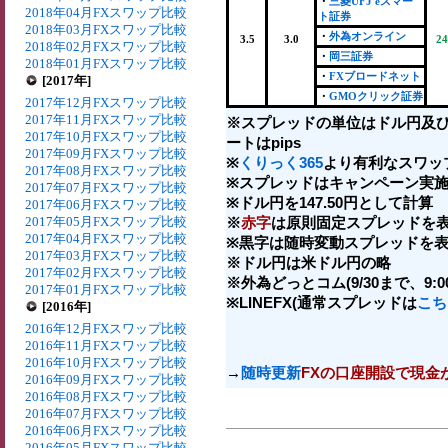
・
三菱UFJ eスマー
2018年04月FXスワップ比較
ト証券
2018年03月FXスワップ比較
・
外為オンライン
3.5
3.0
24
2018年02月FXスワップ比較
・
岡三証券
2018年01月FXスワップ比較
・
FXブロードネット
[2017年]
・
GMOクリック証券
2017年12月FXスワップ比較
2017年11月FXスワップ比較
※スプレッドの単位はドル円及
2017年10月FXスワップ比較
ートはpips
2017年09月FXスワップ比較
※
くりっく365
より有利なスワッ
2017年08月FXスワップ比較
※スプレッドはキャンペーン実施
2017年07月FXスワップ比較
※ドル円を147.50円として計算
2017年06月FXスワップ比較
2017年05月FXスワップ比較
※
赤字
は原則固定スプレッドを表
2017年04月FXスワップ比較
※黒字は随時変動スプレッドを表
2017年03月FXスワップ比較
※ドル円は米ドル円の略
2017年02月FXスワップ比較
※外為どっとコム(9/30まで、9:00-
2017年01月FXスワップ比較
※LINEFX(通常スプレッドは
こち
[2016年]
2016年12月FXスワップ比較
2016年11月FXスワップ比較
2016年10月FXスワップ比較
→
随時更新
FXの口座開設で現金
2016年09月FXスワップ比較
2016年08月FXスワップ比較
2016年07月FXスワップ比較
2016年06月FXスワップ比較
2016年05月FXスワップ比較