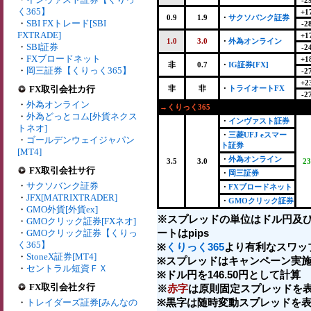
-2
く365】
+1
0.9
1.9
・
サクソバンク証券
・
SBI FXトレード[SBI
-2
FXTRADE]
+1
1.0
3.0
・
外為オンライン
・
SBI証券
-2
・
FXブロードネット
+1
非
0.7
・
IG証券[FX]
・
岡三証券【くりっく365】
-2
+2
FX取引会社カ行
非
非
・
トライオートFX
-2
・
外為オンライン
→くりっく365
・
外為どっとコム[外貨ネクス
・
インヴァスト証券
トネオ]
・
三菱UFJ eスマー
・
ゴールデンウェイジャパン
ト証券
[MT4]
・
外為オンライン
3.5
3.0
23
FX取引会社サ行
・
岡三証券
・
サクソバンク証券
・
FXブロードネット
・
JFX[MATRIXTRADER]
・
GMOクリック証券
・
GMO外貨[外貨ex]
※スプレッドの単位はドル円及
・
GMOクリック証券[FXネオ]
ートはpips
・
GMOクリック証券【くりっ
く365】
※
くりっく365
より有利なスワッ
・
StoneX証券[MT4]
※スプレッドはキャンペーン実施
・
セントラル短資ＦＸ
※ドル円を146.50円として計算
FX取引会社タ行
※
赤字
は原則固定スプレッドを表
※黒字は随時変動スプレッドを表
・
トレイダーズ証券[みんなの