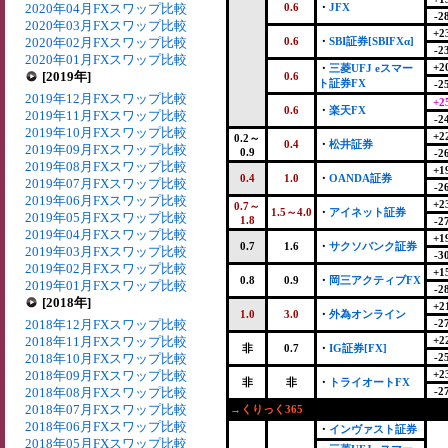
2020年04月FXスワップ比較
0.6
・
JFX
-2
2020年03月FXスワップ比較
+2
2020年02月FXスワップ比較
0.6
・
SBI証券[SBIFXα]
-2
2020年01月FXスワップ比較
+2
・
三菱UFJ eスマー
[2019年]
0.6
ト証券FX
-2
2019年12月FXスワップ比較
+2
0.6
・
楽天FX
2019年11月FXスワップ比較
-2
2019年10月FXスワップ比較
+2
0.2～
0.4
・
松井証券
2019年09月FXスワップ比較
0.9
-2
2019年08月FXスワップ比較
+1
0.4
1.0
・
OANDA証券
2019年07月FXスワップ比較
-2
2019年06月FXスワップ比較
+2
0.7～
1.5～4.0
・
アイネット証券
2019年05月FXスワップ比較
1.8
-2
2019年04月FXスワップ比較
+1
0.7
1.6
・
サクソバンク証券
2019年03月FXスワップ比較
-3
2019年02月FXスワップ比較
+1
0.8
0.9
・
岡三アクティブFX
2019年01月FXスワップ比較
-2
[2018年]
+2
1.0
3.0
・
外為オンライン
2018年12月FXスワップ比較
-2
2018年11月FXスワップ比較
+2
非
0.7
・
IG証券[FX]
2018年10月FXスワップ比較
-2
2018年09月FXスワップ比較
+2
非
非
・
トライオートFX
2018年08月FXスワップ比較
-2
2018年07月FXスワップ比較
→くりっく365
2018年06月FXスワップ比較
・
インヴァスト証券
2018年05月FXスワップ比較