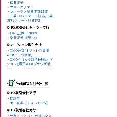
・
松井証券
・
マネースクエア
・
マネックス証券[FXPLUS]
・
三菱UFJ eスマート証券[三菱
UFJ eスマート証券FX]
FX取引会社ヤ・ラ・ワ行
・
LINE証券[LINEFX]
・
楽天証券[楽天FX]
オプション取引会社
・
GMO外貨[オプトレ!](専用
WEBブラウザ版)
・
GMOクリック証券[外為オプ
ション](専用WEBブラウザ版)
FX取引会社ア行
・
IG証券
・
岡三証券【くりっく365】
FX取引会社カ行
・
外為どっとコム[外貨ネクス