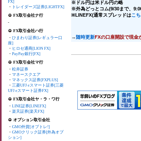
FX]
※ドル円は米ドル円の略
・
トレイダーズ証券[LIGHTFX]
※外為どっとコム(9/30まで、9:00-
※LINEFX(通常スプレッドは
こち
FX取引会社ナ行
-
FX取引会社ハ行
→
随時更新
FXの口座開設で現金
・
ひまわり証券[レギュラー口
座]
・
ヒロセ通商[LION FX]
・
PayPay銀行[FX]
FX取引会社マ行
・
松井証券
・
マネースクエア
・
マネックス証券[FXPLUS]
・
三菱UFJ eスマート証券[三菱
UFJ eスマート証券FX]
FX取引会社ヤ・ラ・ワ行
・
LINE証券[LINEFX]
・
楽天証券[楽天FX]
オプション取引会社
・
GMO外貨[オプトレ!]
・
GMOクリック証券[外為オプ
ション]