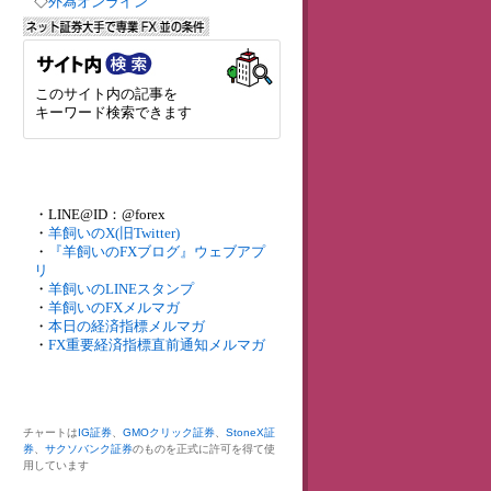
◇
外為オンライン
このサイト内の記事を
キーワード検索できます
・LINE@ID：@forex
・
羊飼いのX(旧Twitter)
・
『羊飼いのFXブログ』ウェブアプ
リ
・
羊飼いのLINEスタンプ
・
羊飼いのFXメルマガ
・
本日の経済指標メルマガ
・
FX重要経済指標直前通知メルマガ
チャートは
IG証券
、
GMOクリック証券
、
StoneX証
券
、
サクソバンク証券
のものを正式に許可を得て使
用しています