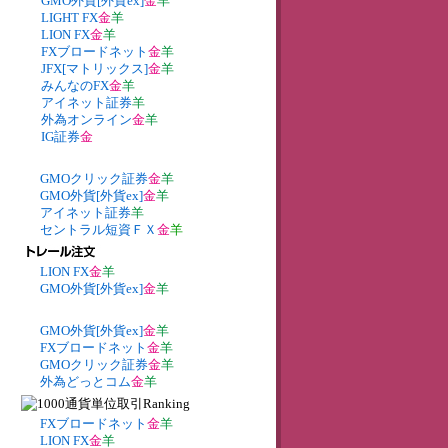
GMO外貨[外貨ex]
金
羊
LIGHT FX
金
羊
LION FX
金
羊
FXブロードネット
金
羊
JFX[マトリックス]
金
羊
みんなのFX
金
羊
アイネット証券
羊
外為オンライン
金
羊
IG証券
金
GMOクリック証券
金
羊
GMO外貨[外貨ex]
金
羊
アイネット証券
羊
セントラル短資ＦＸ
金
羊
LION FX
金
羊
GMO外貨[外貨ex]
金
羊
GMO外貨[外貨ex]
金
羊
FXブロードネット
金
羊
GMOクリック証券
金
羊
外為どっとコム
金
羊
FXブロードネット
金
羊
LION FX
金
羊