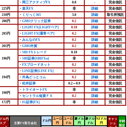
・
岡三アクティブFX
0.8
-
完全信託
225円
・
楽天FX
非
詳細
完全信託
210円
・
くりっく365
3.0
詳細
取引所預託
206円
・
GMOクリック証券
0.2
詳細
完全信託
・
LIGHT FX[LIGHTペア]
0.18
詳細
完全信託
205円
・
LIGHT FX[通常ペア]
0.2
詳細
完全信託
・
みんなのFX
0.2
詳細
完全信託
201円
・
GMO外貨
0.2
詳細
完全信託
・
SBI FXトレード
0.18
詳細
完全信託
196円
・
SBI証券[SBIFXα]
非
詳細
完全信託
・
FXブロードネット
0.2
詳細
完全信託
・
LINE証券[LINE FX]
0.2
詳細
完全信託
194円
・
外為どっとコム
0.2
詳細
完全信託
・
松井証券
0.2～0.9
詳細
完全信託
・
トライオートFX
非
詳細
完全信託
190円
・
セントラル短資ＦＸ
0.2
詳細
完全信託
172円
・
IG証券[FX]
非
詳細
完全信託
ユーロ
ユーロ
豪ドル
豪ドル
NZドル
ドル円
キャッ
ドル円
羊飼
円
ドル
円
ドル
円
スプ
主要FX取引会社
シュ
限定