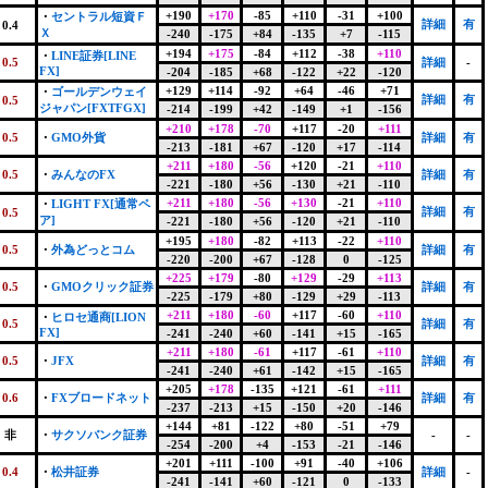
+190
+170
-85
+110
-31
+100
・
セントラル短資Ｆ
詳細
有
0.4
Ｘ
-240
-175
+84
-135
+7
-115
+194
+175
-84
+112
-38
+110
・
LINE証券[LINE
0.5
詳細
-
FX]
-204
-185
+68
-122
+22
-120
+129
+114
-92
+64
-46
+71
・
ゴールデンウェイ
詳細
有
0.5
ジャパン[FXTFGX]
-214
-199
+42
-149
+1
-156
+210
+178
-70
+117
-20
+111
0.5
・
GMO外貨
詳細
有
-213
-181
+67
-120
+17
-114
+211
+180
-56
+120
-21
+110
0.5
・
みんなのFX
詳細
有
-221
-180
+56
-130
+21
-110
+211
+180
-56
+130
-21
+110
・
LIGHT FX[通常ペ
詳細
有
0.5
ア]
-221
-180
+56
-120
+21
-110
+195
+180
-82
+113
-22
+110
0.5
・
外為どっとコム
詳細
有
-220
-200
+67
-128
0
-125
+225
+179
-80
+129
-29
+113
0.5
・
GMOクリック証券
詳細
有
-225
-179
+80
-129
+29
-113
+211
+180
-60
+117
-60
+110
・
ヒロセ通商[LION
0.5
詳細
有
FX]
-241
-240
+60
-141
+15
-165
+211
+180
-61
+117
-61
+110
0.5
・
JFX
詳細
有
-241
-240
+61
-142
+15
-165
+205
+178
-135
+121
-61
+111
0.6
・
FXブロードネット
詳細
有
-237
-213
+15
-150
+20
-146
+144
+81
-122
+80
-51
+79
非
・
サクソバンク証券
-
-
-254
-200
+4
-153
-21
-146
+201
+111
-100
+91
-40
+106
0.4
・
松井証券
詳細
-
-241
-141
+60
-121
0
-133