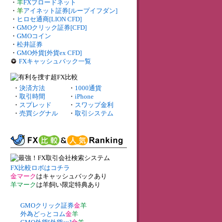
・
羊
FXブロードネット
・
羊
アイネット証券[ループイフダン]
・
ヒロセ通商[LION CFD]
・
GMOクリック証券[CFD]
・
GMOコイン
・
松井証券
・
GMO外貨[外貨ex CFD]
FXキャッシュバック一覧
・
決済方法
・
1000通貨
・
取引時間
・
iPhone
・
スプレッド
・
スワップ金利
・
売買シグナル
・
取引システム
FX比較ロボはコチラ
金マーク
はキャッシュバックあり
羊マーク
は羊飼い限定特典あり
GMOクリック証券
金
羊
外為どっとコム
金
羊