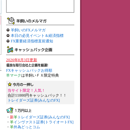
羊飼いのFXメルマガ
本日の必見イベント＆経済指標
FX重要経済指標直前通知
2026年8月3日更新
FXキャッシュバックお得順
羊マーク
は羊飼いＦＸ限定特典
当サイト限定！人気！
合計11000円キャッシュバック！！
トレイダーズ証券[みんなのFX]
・
新
羊
トレイダーズ証券[みんなのFX]
・
羊
インヴァスト証券[トライオートFX]
・
羊
外為どっとコム