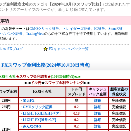
ワップ金利徹底比較
のカテゴリ
【2024年10月FXスワップ比較】
に投稿されたす
エントリのアーカイブのページが、新しい順番に並んでいます。
トの為替チャートは
GMOクリック証券
、
トレイダーズ証券
、
IG証券
、
StoneX証
クソバンク証券
、
TradingView
のものを正式な許可を得て使用しています。無断転用
慮願います。
飼いのFXブログ
FXキャッシュバック一覧
FXスワップ金利比較(2024年10月30日時点)
FX取引会社
★スワップ金利調査★
(10月30日時点)■□■
■□■
ドル円
★
スワップ金利ランキング
■□■
ドル円
キャッシュ
顧客資産の
ワップ金利
FX取引会社
スプレッド
バック企画
保全状況
229円
・
楽天FX
非
詳細
完全信託
225円
・
GMOクリック証券
0.2
詳細
完全信託
・
LIGHT FX[LIGHTペア]
0.18
詳細
完全信託
・
LIGHT FX[通常ペア]
0.2
詳細
完全信託
・
みんなのFX
0.2
詳細
完全信託
211円