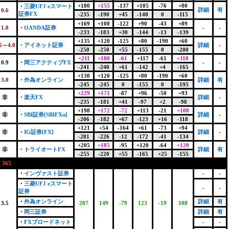
+180
+155
-137
+105
-76
+80
・
三菱UFJ eスマート
詳細
有
0.6
証券FX
-235
-190
+45
-140
0
-115
+169
+100
-122
+90
-43
+89
1.0
・
OANDA証券
-
-
-233
-183
+30
-144
-13
-139
+135
+120
-125
+80
-190
+60
.5～4.0
・
アイネット証券
詳細
-
-250
-250
+55
-155
0
-200
+211
+180
-61
+117
-61
+110
0.9
・
岡三アクティブFX
-
-
-241
-240
+61
-142
+4
-165
+130
+120
-125
+80
-190
+60
3.0
・
外為オンライン
詳細
有
-245
-245
0
-155
0
-195
+229
+171
-87
+96
-50
+93
非
・
楽天FX
詳細
-
-235
-181
+41
-97
+2
-98
+198
+172
-72
+113
-21
+108
非
・
SBI証券[SBIFXα]
詳細
-
-206
-182
+67
-123
+16
-118
+121
+54
-164
+61
-73
+94
非
・
IG証券[FX]
詳細
-
-281
-226
-12
-172
-41
-134
+205
+185
-95
+120
-64
+120
非
・
トライオートFX
詳細
有
-255
-220
+55
-165
+25
-155
365
・
インヴァスト証券
-
-
・
三菱UFJ eスマート
-
-
証券
・
外為オンライン
詳細
有
3.5
207
149
-79
123
-19
108
・
岡三証券
詳細
有
・
FXブロードネット
-
-