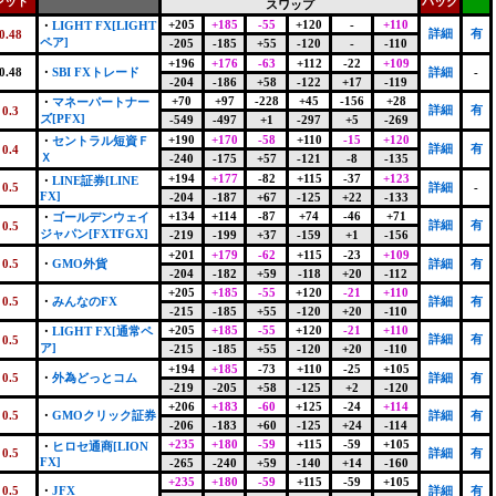
レッド
バック
スワップ
+205
+185
-55
+120
-
+110
・
LIGHT FX[LIGHT
詳細
有
0.48
ペア]
-205
-185
+55
-120
-
-110
+196
+176
-63
+112
-22
+109
0.48
・
SBI FXトレード
詳細
-
-204
-186
+58
-122
+17
-119
+70
+97
-228
+45
-156
+28
・
マネーパートナー
詳細
有
0.3
ズ[PFX]
-549
-497
+1
-297
+5
-269
+190
+170
-58
+110
-15
+120
・
セントラル短資Ｆ
詳細
有
0.4
Ｘ
-240
-175
+57
-121
-8
-135
+194
+177
-82
+115
-37
+123
・
LINE証券[LINE
0.5
詳細
-
FX]
-204
-187
+67
-125
+22
-133
+134
+114
-87
+74
-46
+71
・
ゴールデンウェイ
詳細
有
0.5
ジャパン[FXTFGX]
-219
-199
+37
-159
+1
-156
+201
+179
-62
+115
-23
+109
0.5
・
GMO外貨
詳細
有
-204
-182
+59
-118
+20
-112
+205
+185
-55
+120
-21
+110
0.5
・
みんなのFX
詳細
有
-215
-185
+55
-120
+20
-110
+205
+185
-55
+120
-21
+110
・
LIGHT FX[通常ペ
詳細
有
0.5
ア]
-215
-185
+55
-120
+20
-110
+194
+185
-73
+110
-25
+105
0.5
・
外為どっとコム
詳細
有
-219
-205
+58
-125
+2
-120
+206
+183
-60
+125
-24
+114
0.5
・
GMOクリック証券
詳細
有
-206
-183
+60
-125
+24
-114
+235
+180
-59
+115
-59
+105
・
ヒロセ通商[LION
0.5
詳細
有
FX]
-265
-240
+59
-140
+14
-160
+235
+180
-59
+115
-59
+105
0.5
・
JFX
詳細
有