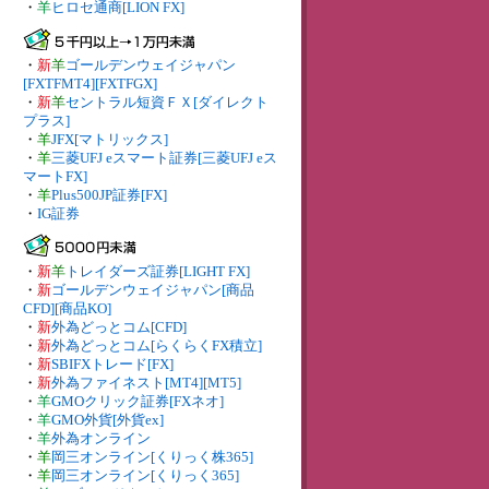
・
羊
ヒロセ通商[LION FX]
・
新
羊
ゴールデンウェイジャパン
[FXTFMT4][FXTFGX]
・
新
羊
セントラル短資ＦＸ[ダイレクト
プラス]
・
羊
JFX[マトリックス]
・
羊
三菱UFJ eスマート証券[三菱UFJ eス
マートFX]
・
羊
Plus500JP証券[FX]
・
IG証券
・
新
羊
トレイダーズ証券[LIGHT FX]
・
新
ゴールデンウェイジャパン[商品
CFD][商品KO]
・
新
外為どっとコム[CFD]
・
新
外為どっとコム[らくらくFX積立]
・
新
SBIFXトレード[FX]
・
新
外為ファイネスト[MT4][MT5]
・
羊
GMOクリック証券[FXネオ]
・
羊
GMO外貨[外貨ex]
・
羊
外為オンライン
・
羊
岡三オンライン[くりっく株365]
・
羊
岡三オンライン[くりっく365]