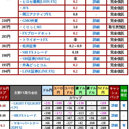
・
ヒロセ通商[LION FX]
0.2
詳細
完全信託
・
JFX
0.2
詳細
完全信託
・
岡三アクティブFX
0.8
-
完全信託
210円
・
GMO外貨
0.2
詳細
完全信託
207円
・
くりっく365
3.0
詳細
取引所預託
・
FXブロードネット
0.2
詳細
完全信託
205円
・
トライオートFX
非
詳細
完全信託
201円
・
松井証券
0.2～0.9
詳細
完全信託
・
SBI FXトレード
0.18
詳細
完全信託
198円
・
SBI証券[SBIFXα]
非
詳細
完全信託
195円
・
外為どっとコム
0.2
詳細
完全信託
194円
・
LINE証券[LINE FX]
0.2
詳細
完全信託
ユーロ
ユーロ
豪ドル
豪ドル
NZドル
ドル円
キャッ
ドル円
羊飼
円
ドル
円
ドル
円
スプ
主要FX取引会社
シュ
限定
レッド
バック
スワップ
+211
+180
-56
+130
-
+110
・
LIGHT FX[LIGHT
詳細
有
0.48
ペア]
-211
-180
+56
-130
-
-110
+198
+172
-72
+113
-21
+108
0.48
・
SBI FXトレード
詳細
-
-206
-182
+67
-123
+16
-118
+66
+90
-227
+42
-160
+28
・
マネーパートナー
詳細
有
0.3
ズ[PFX]
-548
-490
+1
-295
+6
-269