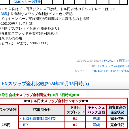
・
GMOクリック証券
-
-
ッドの単位はドル円及びクロス円は銭、ドル円以外のドルストレートはpips
365
より有利なスワップ金利はピンク色で表記
ッドはキャンペーン実施期間が2週間以上に渡るものを掲載
153.00円として計算
原則固定スプレッドを表す(※例外あり)
随時変動スプレッドを表す(※例外あり)
は米ドル円の略
コム(11/2まで、9:00-27:00)
2024/10/30 15:07 |
FXURL
| ▲
画面上
TOP：
FXスワップ金利徹底比
カテゴリー：
2024年10月FXスワップ比
FXスワップ金利比較(2024年10月15日時点)
FX取引会社
★スワップ金利調査★
(10月15日時点)■□■
■□■
ドル円
★
スワップ金利ランキング
■□■
ドル円
キャッシュ
顧客資産の
ワップ金利
FX取引会社
スプレッド
バック企画
保全状況
・
ヒロセ通商[LION FX]
0.2
詳細
完全信託
235円
・
JFX
0.2
詳細
完全信託