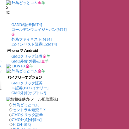
外為どっとコム
金
羊
OANDA証券[MT4]
ゴールデンウェイジャパン[MT4]
金
外為ファイネスト[MT4]
EZインベスト証券[EZMT4]
GMOクリック証券
金
羊
へ
GMO外貨[外貨ex]
金
羊
LION FX
金
羊
較
外為どっとコム
金
羊
較
/
GMOクリック証券
IG証券[FXバイナリー]
GMO外貨[オプトレ!]
◇
外為どっとコム
◇
セントラル短資ＦＸ
◇
GMOクリック証券
◇
GMO外貨[外貨ex]
◇
ヒロセ通商