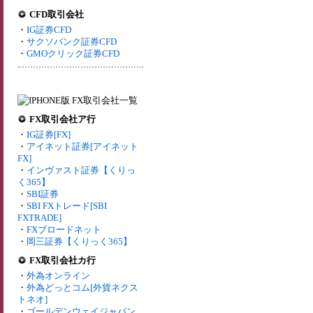
CFD取引会社
・
IG証券CFD
・
サクソバンク証券CFD
・
GMOクリック証券CFD
FX取引会社ア行
・
IG証券[FX]
・
アイネット証券[アイネット
FX]
・
インヴァスト証券【くりっ
く365】
・
SBI証券
・
SBI FXトレード[SBI
FXTRADE]
・
FXブロードネット
・
岡三証券【くりっく365】
FX取引会社カ行
・
外為オンライン
・
外為どっとコム[外貨ネクス
トネオ]
・
ゴールデンウェイジャパン