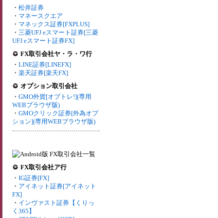
・
松井証券
・
マネースクエア
・
マネックス証券[FXPLUS]
・
三菱UFJ eスマート証券[三菱
UFJ eスマート証券FX]
FX取引会社ヤ・ラ・ワ行
・
LINE証券[LINEFX]
・
楽天証券[楽天FX]
オプション取引会社
・
GMO外貨[オプトレ!](専用
WEBブラウザ版)
・
GMOクリック証券[外為オプ
ション](専用WEBブラウザ版)
FX取引会社ア行
・
IG証券[FX]
・
アイネット証券[アイネット
FX]
・
インヴァスト証券【くりっ
く365】