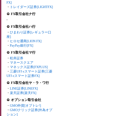
FX]
・
トレイダーズ証券[LIGHTFX]
FX取引会社ナ行
-
FX取引会社ハ行
・
ひまわり証券[レギュラー口
座]
・
ヒロセ通商[LION FX]
・
PayPay銀行[FX]
FX取引会社マ行
・
松井証券
・
マネースクエア
・
マネックス証券[FXPLUS]
・
三菱UFJ eスマート証券[三菱
UFJ eスマート証券FX]
FX取引会社ヤ・ラ・ワ行
・
LINE証券[LINEFX]
・
楽天証券[楽天FX]
オプション取引会社
・
GMO外貨[オプトレ!]
・
GMOクリック証券[外為オプ
ション]