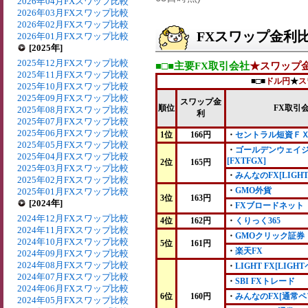
2026年04月FXスワップ比較
2026年03月FXスワップ比較
2026年02月FXスワップ比較
FXスワップ金利比較
2026年01月FXスワップ比較
[2025年]
2025年12月FXスワップ比較
■□■主要FX取引会社
★スワップ
2025年11月FXスワップ比較
■□■
ドル円
★
ス
2025年10月FXスワップ比較
2025年09月FXスワップ比較
スワップ金
順位
FX取引
2025年08月FXスワップ比較
利
2025年07月FXスワップ比較
2025年06月FXスワップ比較
1位
166円
・
セントラル短資Ｆ
2025年05月FXスワップ比較
・
ゴールデンウェイ
2025年04月FXスワップ比較
[FXTFGX]
2位
165円
2025年03月FXスワップ比較
・
みんなのFX[LIGH
2025年02月FXスワップ比較
・
GMO外貨
2025年01月FXスワップ比較
3位
163円
[2024年]
・
FXブロードネット
2024年12月FXスワップ比較
4位
162円
・
くりっく365
2024年11月FXスワップ比較
・
GMOクリック証券
2024年10月FXスワップ比較
5位
161円
・
楽天FX
2024年09月FXスワップ比較
2024年08月FXスワップ比較
・
LIGHT FX[LIGH
2024年07月FXスワップ比較
・
SBI FXトレード
2024年06月FXスワップ比較
6位
160円
・
みんなのFX[通常ペ
2024年05月FXスワップ比較