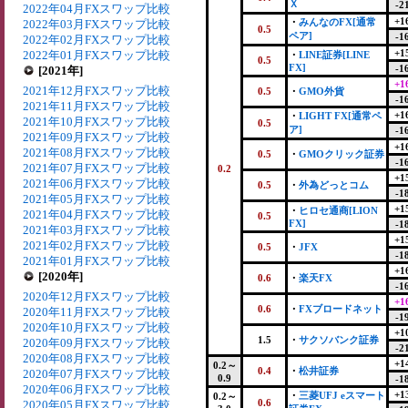
Ｘ
-2
2022年04月FXスワップ比較
+1
・
みんなのFX[通常
2022年03月FXスワップ比較
0.5
ペア]
-1
2022年02月FXスワップ比較
+1
2022年01月FXスワップ比較
・
LINE証券[LINE
0.5
FX]
-1
[2021年]
+1
2021年12月FXスワップ比較
0.5
・
GMO外貨
-1
2021年11月FXスワップ比較
+1
・
LIGHT FX[通常ペ
2021年10月FXスワップ比較
0.5
ア]
-1
2021年09月FXスワップ比較
+1
2021年08月FXスワップ比較
0.5
・
GMOクリック証券
-1
2021年07月FXスワップ比較
0.2
+1
2021年06月FXスワップ比較
0.5
・
外為どっとコム
-1
2021年05月FXスワップ比較
+1
・
ヒロセ通商[LION
2021年04月FXスワップ比較
0.5
FX]
-1
2021年03月FXスワップ比較
+1
2021年02月FXスワップ比較
0.5
・
JFX
-1
2021年01月FXスワップ比較
+1
[2020年]
0.6
・
楽天FX
-1
2020年12月FXスワップ比較
+1
0.6
・
FXブロードネット
2020年11月FXスワップ比較
-1
2020年10月FXスワップ比較
+1
1.5
・
サクソバンク証券
2020年09月FXスワップ比較
-2
2020年08月FXスワップ比較
+1
0.2～
0.4
・
松井証券
2020年07月FXスワップ比較
0.9
-1
2020年06月FXスワップ比較
+1
・
三菱UFJ eスマート
0.2～
0.6
2020年05月FXスワップ比較