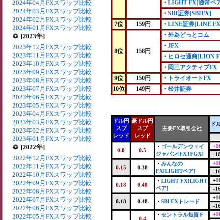
2024年04月FXスワップ比較
・
LIGHT FX[通常ペア
2024年03月FXスワップ比較
・
SBI証券[SBIFX]
2024年02月FXスワップ比較
7位
159円
・
LINE証券[LINE FX
2024年01月FXスワップ比較
・
外為どっとコム
[2023年]
・
JFX
2023年12月FXスワップ比較
8位
158円
2023年11月FXスワップ比較
・
ヒロセ通商[LION F
2023年10月FXスワップ比較
・
岡三アクティブFX
2023年09月FXスワップ比較
9位
150円
・
トライオートFX
2023年08月FXスワップ比較
2023年07月FXスワップ比較
10位
149円
・
松井証券
2023年06月FXスワップ比較
2023年05月FXスワップ比較
2023年04月FXスワップ比較
ドル円
豪ドル円
2023年03月FXスワップ比較
ド
スプ
スプ
主要FX取引会社
2023年02月FXスワップ比較
レッド
レッド
2023年01月FXスワップ比較
+1
[2022年]
・
ゴールデンウェイ
0.0
0.5
ジャパン[FXTFGX]
-1
2022年12月FXスワップ比較
+1
・
みんなの
2022年11月FXスワップ比較
0.15
0.38
FX[LIGHTペア]
-1
2022年10月FXスワップ比較
+1
・
LIGHT FX[LIGHT
2022年09月FXスワップ比較
0.18
0.48
ペア]
-1
2022年08月FXスワップ比較
+1
2022年07月FXスワップ比較
0.18
0.48
・
SBI FXトレード
-1
2022年06月FXスワップ比較
+1
・
セントラル短資Ｆ
2022年05月FXスワップ比較
0.4