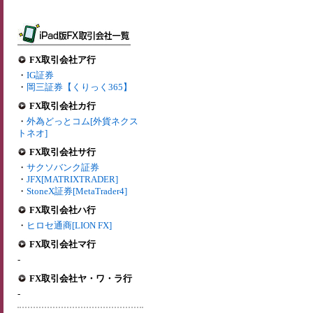
FX取引会社ア行
・
IG証券
・
岡三証券【くりっく365】
FX取引会社カ行
・
外為どっとコム[外貨ネクス
トネオ]
FX取引会社サ行
・
サクソバンク証券
・
JFX[MATRIXTRADER]
・
StoneX証券[MetaTrader4]
FX取引会社ハ行
・
ヒロセ通商[LION FX]
FX取引会社マ行
-
FX取引会社ヤ・ワ・ラ行
-