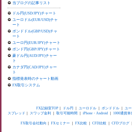
当ブログの記事リスト
ドル円(USD/JPY)チャート
ユーロドル(EUR/USD)チャ
ート
ポンドドル(GBP/USD)チャ
ート
ユーロ円(EUR/JPY)チャート
ポンド円(GBP/JPY)チャート
豪ドル円(AUD/JPY)チャー
ト
カナダ円(CAD/JPY)チャー
ト
指標発表時のチャート動画
FX取引システム
FX記録室TOP
｜
ドル円
｜
ユーロドル
｜
ポンドドル
｜
ユー
スプレッド
｜
スワップ金利
｜
取引可能時間
｜
iPhone・Android
｜
1000通貨単
FX取引会社動向
｜
FXセミナー
｜
FX比較
｜
CFD比較
｜
CFDブログ