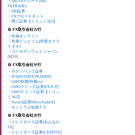
・
SBI FXトレード[SBI
FXTRADE]
・
SBI証券
・
FXブロードネット
・
岡三証券【くりっく365】
FX取引会社カ行
・
外為オンライン
・
外為どっとコム[外貨ネクス
トネオ]
・
ゴールデンウェイジャパン
[MT4]
FX取引会社サ行
・
サクソバンク証券
・
JFX[MATRIXTRADER]
・
GMO外貨[外貨ex]
・
GMOクリック証券[FXネオ]
・
GMOクリック証券【くりっ
く365】
・
StoneX証券[MetaTrader4]
・
セントラル短資ＦＸ
FX取引会社タ行
・
トレイダーズ証券[みんなの
FX]
・
トレイダーズ証券[LIGHTFX]