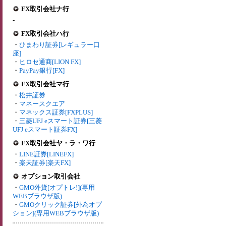
FX取引会社ナ行
-
FX取引会社ハ行
・
ひまわり証券[レギュラー口
座]
・
ヒロセ通商[LION FX]
・
PayPay銀行[FX]
FX取引会社マ行
・
松井証券
・
マネースクエア
・
マネックス証券[FXPLUS]
・
三菱UFJ eスマート証券[三菱
UFJ eスマート証券FX]
FX取引会社ヤ・ラ・ワ行
・
LINE証券[LINEFX]
・
楽天証券[楽天FX]
オプション取引会社
・
GMO外貨[オプトレ!](専用
WEBブラウザ版)
・
GMOクリック証券[外為オプ
ション](専用WEBブラウザ版)