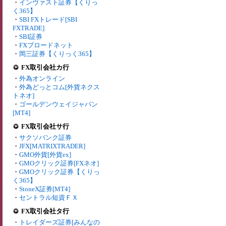
・
インヴァスト証券【くりっ
く365】
・
SBI FXトレード[SBI
FXTRADE]
・
SBI証券
・
FXブロードネット
・
岡三証券【くりっく365】
FX取引会社カ行
・
外為オンライン
・
外為どっとコム[外貨ネクス
トネオ]
・
ゴールデンウェイジャパン
[MT4]
FX取引会社サ行
・
サクソバンク証券
・
JFX[MATRIXTRADER]
・
GMO外貨[外貨ex]
・
GMOクリック証券[FXネオ]
・
GMOクリック証券【くりっ
く365】
・
StoneX証券[MT4]
・
セントラル短資ＦＸ
FX取引会社タ行
・
トレイダーズ証券[みんなの