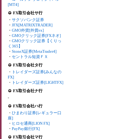
[MT4]
FX取引会社サ行
・
サクソバンク証券
・
JFX[MATRIXTRADER]
・
GMO外貨[外貨ex]
・
GMOクリック証券[FXネオ]
・
GMOクリック証券【くりっ
く365】
・
StoneX証券[MetaTrader4]
・
セントラル短資ＦＸ
FX取引会社タ行
・
トレイダーズ証券[みんなの
FX]
・
トレイダーズ証券[LIGHTFX]
FX取引会社ナ行
-
FX取引会社ハ行
・
ひまわり証券[レギュラー口
座]
・
ヒロセ通商[LION FX]
・
PayPay銀行[FX]
FX取引会社マ行