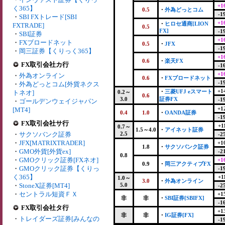
+1
く365】
0.5
・
外為どっとコム
-1
・
SBI FXトレード[SBI
+1
・
ヒロセ通商[LION
FXTRADE]
0.5
FX]
-1
・
SBI証券
+1
・
FXブロードネット
0.5
・
JFX
-1
・
岡三証券【くりっく365】
+1
0.6
・
楽天FX
FX取引会社カ行
-1
+1
・
外為オンライン
0.6
・
FXブロードネット
-1
・
外為どっとコム[外貨ネクス
+1
・
三菱UFJ eスマート
トネオ]
0.2～
0.6
3.0
証券FX
-1
・
ゴールデンウェイジャパン
+1
[MT4]
0.4
1.0
・
OANDA証券
-1
FX取引会社サ行
+1
0.7～
1.5～4.0
・
アイネット証券
・
サクソバンク証券
2.5
-2
・
JFX[MATRIXTRADER]
+1
1.8
・
サクソバンク証券
・
GMO外貨[外貨ex]
-2
0.8
・
GMOクリック証券[FXネオ]
+1
0.9
・
岡三アクティブFX
・
GMOクリック証券【くりっ
-1
く365】
+1
1.0～
3.0
・
外為オンライン
・
StoneX証券[MT4]
5.0
-2
・
セントラル短資ＦＸ
+1
非
非
・
SBI証券[SBIFX]
-1
FX取引会社タ行
+1
非
非
・
IG証券[FX]
・
トレイダーズ証券[みんなの
-1