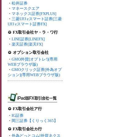
・
松井証券
・
マネースクエア
・
マネックス証券[FXPLUS]
・
三菱UFJ eスマート証券[三菱
UFJ eスマート証券FX]
FX取引会社ヤ・ラ・ワ行
・
LINE証券[LINEFX]
・
楽天証券[楽天FX]
オプション取引会社
・
GMO外貨[オプトレ!](専用
WEBブラウザ版)
・
GMOクリック証券[外為オプ
ション](専用WEBブラウザ版)
FX取引会社ア行
・
IG証券
・
岡三証券【くりっく365】
FX取引会社カ行
・
外為どっとコム[外貨ネクス