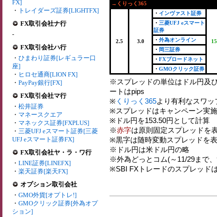
FX]
→くりっく365
・
トレイダーズ証券[LIGHTFX]
・
インヴァスト証券
FX取引会社ナ行
・
三菱UFJ eスマート
証券
-
・
外為オンライン
2.5
3.0
15
FX取引会社ハ行
・
岡三証券
・
ひまわり証券[レギュラー口
・
FXブロードネット
座]
・
GMOクリック証券
・
ヒロセ通商[LION FX]
※スプレッドの単位はドル円及
・
PayPay銀行[FX]
ートはpips
FX取引会社マ行
※
くりっく365
より有利なスワッ
・
松井証券
※スプレッドはキャンペーン実施
・
マネースクエア
※ドル円を153.50円として計算
・
マネックス証券[FXPLUS]
※
赤字
は原則固定スプレッドを表
・
三菱UFJ eスマート証券[三菱
UFJ eスマート証券FX]
※黒字は随時変動スプレッドを表
※ドル円は米ドル円の略
FX取引会社ヤ・ラ・ワ行
※外為どっとコム(～11/29まで、9:0
・
LINE証券[LINEFX]
※SBI FXトレードのスプレッド
・
楽天証券[楽天FX]
オプション取引会社
・
GMO外貨[オプトレ!]
・
GMOクリック証券[外為オプ
ション]