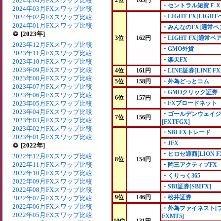
2024年04月FXスワップ比較
2位
163円
・
セントラル短資ＦＸ
2024年03月FXスワップ比較
・
LIGHT FX[LIGHT
2024年02月FXスワップ比較
2024年01月FXスワップ比較
・
みんなのFX[通常ペ
[2023年]
3位
162円
・
LIGHT FX[通常ペア
2023年12月FXスワップ比較
・
GMO外貨
2023年11月FXスワップ比較
・
楽天FX
2023年10月FXスワップ比較
2023年09月FXスワップ比較
4位
161円
・
LINE証券[LINE FX
2023年08月FXスワップ比較
5位
158円
・
外為どっとコム
2023年07月FXスワップ比較
・
GMOクリック証券
2023年06月FXスワップ比較
6位
157円
2023年05月FXスワップ比較
・
FXブロードネット
2023年04月FXスワップ比較
・
ゴールデンウェイジ
7位
156円
2023年03月FXスワップ比較
[FXTFGX]
2023年02月FXスワップ比較
・
SBI FXトレード
2023年01月FXスワップ比較
・
JFX
[2022年]
・
ヒロセ通商[LION F
2022年12月FXスワップ比較
8位
154円
2022年11月FXスワップ比較
・
岡三アクティブFX
2022年10月FXスワップ比較
・
くりっく365
2022年09月FXスワップ比較
・
SBI証券[SBIFX]
2022年08月FXスワップ比較
9位
146円
・
松井証券
2022年07月FXスワップ比較
2022年06月FXスワップ比較
・
外為ファイネスト[
2022年05月FXスワップ比較
FXMT5]