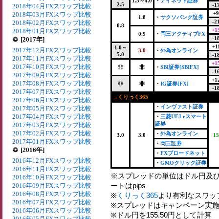
1.5～4.0
・
アイネット証券
2.5
-1
2018年04月FXスワップ比較
+9
2018年03月FXスワップ比較
1.8
・
サクソバンク証券
-2
2018年02月FXスワップ比較
0.8
+1
2018年01月FXスワップ比較
0.9
・
岡三アクティブFX
-1
[2017年]
+1
1.0～
2017年12月FXスワップ比較
3.0
・
外為オンライン
5.0
-1
2017年11月FXスワップ比較
+1
2017年10月FXスワップ比較
非
非
・
SBI証券[SBIFX]
-1
2017年09月FXスワップ比較
+1
2017年08月FXスワップ比較
非
非
・
IG証券[FX]
-1
2017年07月FXスワップ比較
→くりっく365
2017年06月FXスワップ比較
・
インヴァスト証券
2017年05月FXスワップ比較
2017年04月FXスワップ比較
・
三菱UFJ eスマート
証券
2017年03月FXスワップ比較
2017年02月FXスワップ比較
・
外為オンライン
3.0
3.0
15
2017年01月FXスワップ比較
・
岡三証券
[2016年]
・
FXブロードネット
2016年12月FXスワップ比較
・
GMOクリック証券
2016年11月FXスワップ比較
※スプレッドの単位はドル円及
2016年10月FXスワップ比較
ートはpips
2016年09月FXスワップ比較
2016年08月FXスワップ比較
※
くりっく365
より有利なスワッ
2016年07月FXスワップ比較
※スプレッドはキャンペーン実施
2016年06月FXスワップ比較
※ドル円を155.50円として計算
2016年05月FXスワップ比較