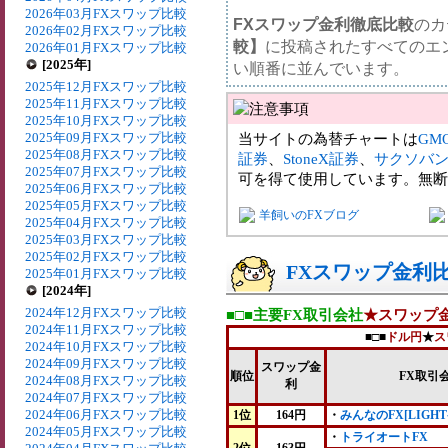
2026年03月FXスワップ比較
FXスワップ金利徹底比較
のカ
2026年02月FXスワップ比較
較】
に投稿されたすべてのエ
2026年01月FXスワップ比較
[2025年]
い順番に並んでいます。
2025年12月FXスワップ比較
2025年11月FXスワップ比較
2025年10月FXスワップ比較
2025年09月FXスワップ比較
当サイトの為替チャートは
GM
2025年08月FXスワップ比較
証券
、
StoneX証券
、
サクソバ
2025年07月FXスワップ比較
可を得て使用しています。無断
2025年06月FXスワップ比較
2025年05月FXスワップ比較
羊飼いのFXブログ
2025年04月FXスワップ比較
2025年03月FXスワップ比較
2025年02月FXスワップ比較
FXスワップ金利比較
2025年01月FXスワップ比較
[2024年]
2024年12月FXスワップ比較
■□■主要FX取引会社
★スワップ
2024年11月FXスワップ比較
■□■
ドル円
★
ス
2024年10月FXスワップ比較
2024年09月FXスワップ比較
スワップ金
順位
FX取引
2024年08月FXスワップ比較
利
2024年07月FXスワップ比較
2024年06月FXスワップ比較
1位
164円
・
みんなのFX[LIGHT
2024年05月FXスワップ比較
・
トライオートFX