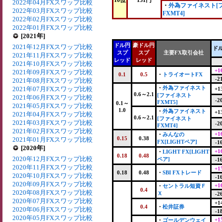
10位
131円
2022年04月FXスワップ比較
・
外為ファイネスト[
2022年03月FXスワップ比較
FXMT4]
2022年02月FXスワップ比較
2022年01月FXスワップ比較
[2021年]
ドル円
豪ドル円
2021年12月FXスワップ比較
ド
スプ
スプ
主要FX取引会社
2021年11月FXスワップ比較
レッド
レッド
2021年10月FXスワップ比較
+1
2021年09月FXスワップ比較
0.1
0.5
・
トライオートFX
-2
2021年08月FXスワップ比較
・
外為ファイネスト
2021年07月FXスワップ比較
+1
0.6～2.1
[ファイネスト
2021年06月FXスワップ比較
-2
FXMT5]
0.1～
2021年05月FXスワップ比較
1.0
・
外為ファイネスト
+1
2021年04月FXスワップ比較
0.6～2.1
[ファイネスト
2021年03月FXスワップ比較
-2
FXMT4]
2021年02月FXスワップ比較
+1
・
みんなの
0.15
0.38
2021年01月FXスワップ比較
FX[LIGHTペア]
-1
[2020年]
+1
・
LIGHT FX[LIGHT
0.18
0.48
2020年12月FXスワップ比較
ペア]
-1
2020年11月FXスワップ比較
+1
0.18
0.48
・
SBI FXトレード
2020年10月FXスワップ比較
-1
2020年09月FXスワップ比較
+1
・
セントラル短資Ｆ
0.4
2020年08月FXスワップ比較
Ｘ
-2
2020年07月FXスワップ比較
+1
0.4
・
松井証券
2020年06月FXスワップ比較
-1
2020年05月FXスワップ比較
+1
・
ゴールデンウェイ