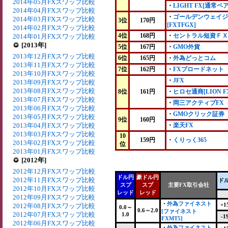
2014年05月FXスワップ比較
・
LIGHT FX[通常ペア
2014年04月FXスワップ比較
・
ゴールデンウェイジ
2014年03月FXスワップ比較
3位
170円
[FXTFGX]
2014年02月FXスワップ比較
4位
168円
・
セントラル短資ＦＸ
2014年01月FXスワップ比較
[2013年]
5位
167円
・
GMO外貨
2013年12月FXスワップ比較
6位
165円
・
外為どっとコム
2013年11月FXスワップ比較
7位
162円
・
FXブロードネット
2013年10月FXスワップ比較
・
JFX
2013年09月FXスワップ比較
2013年08月FXスワップ比較
8位
161円
・
ヒロセ通商[LION F
2013年07月FXスワップ比較
・
岡三アクティブFX
2013年06月FXスワップ比較
・
GMOクリック証券
2013年05月FXスワップ比較
9位
160円
2013年04月FXスワップ比較
・
楽天FX
2013年03月FXスワップ比較
10
159円
・
くりっく365
2013年02月FXスワップ比較
位
2013年01月FXスワップ比較
[2012年]
2012年12月FXスワップ比較
ドル円
豪ドル円
2012年11月FXスワップ比較
ド
スプ
スプ
主要FX取引会社
2012年10月FXスワップ比較
レッド
レッド
2012年09月FXスワップ比較
・
外為ファイネスト
+1
2012年08月FXスワップ比較
0.0～
0.6～2.0
[ファイネスト
2012年07月FXスワップ比較
1.0
-1
FXMT5]
2012年06月FXスワップ比較
・
外為ファイネスト