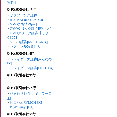
[MT4]
FX取引会社サ行
・
サクソバンク証券
・
JFX[MATRIXTRADER]
・
GMO外貨[外貨ex]
・
GMOクリック証券[FXネオ]
・
GMOクリック証券【くりっ
く365】
・
StoneX証券[MetaTrader4]
・
セントラル短資ＦＸ
FX取引会社タ行
・
トレイダーズ証券[みんなの
FX]
・
トレイダーズ証券[LIGHTFX]
FX取引会社ナ行
-
FX取引会社ハ行
・
ひまわり証券[レギュラー口
座]
・
ヒロセ通商[LION FX]
・
PayPay銀行[FX]
FX取引会社マ行