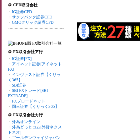
CFD取引会社
・
IG証券CFD
・
サクソバンク証券CFD
・
GMOクリック証券CFD
FX取引会社ア行
・
IG証券[FX]
・
アイネット証券[アイネット
FX]
・
インヴァスト証券【くりっ
く365】
・
SBI証券
・
SBI FXトレード[SBI
FXTRADE]
・
FXブロードネット
・
岡三証券【くりっく365】
FX取引会社カ行
・
外為オンライン
・
外為どっとコム[外貨ネクス
トネオ]
・
ゴールデンウェイジャパン