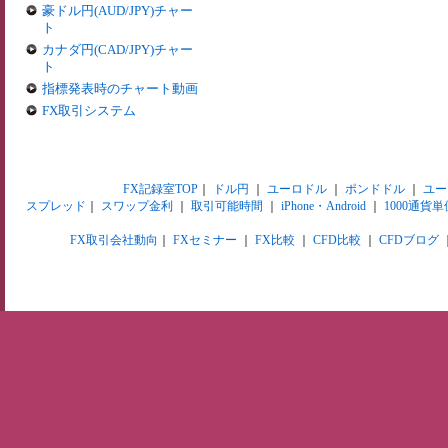
豪ドル円(AUD/JPY)チャー
ト
カナダ円(CAD/JPY)チャー
ト
指標発表時のチャート動画
FX取引システム
FX記録室TOP
｜
ドル円
｜
ユーロドル
｜
ポンドドル
｜
ユー
スプレッド
｜
スワップ金利
｜
取引可能時間
｜
iPhone・Android
｜
1000通貨単
FX取引会社動向
｜
FXセミナー
｜
FX比較
｜
CFD比較
｜
CFDブログ