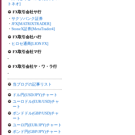
トネオ]
FX取引会社サ行
・
サクソバンク証券
・
JFX[MATRIXTRADER]
・
StoneX証券[MetaTrader4]
FX取引会社ハ行
・
ヒロセ通商[LION FX]
FX取引会社マ行
-
FX取引会社ヤ・ワ・ラ行
-
当ブログの記事リスト
ドル円(USD/JPY)チャート
ユーロドル(EUR/USD)チャ
ート
ポンドドル(GBP/USD)チャ
ート
ユーロ円(EUR/JPY)チャート
ポンド円(GBP/JPY)チャート