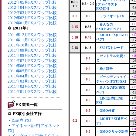
+1
2012年05月FXスワップ比較
0.0～
0.6～2.0
[ファイネスト
1.1
2012年04月FXスワップ比較
-1
FXMT4]
2012年03月FXスワップ比較
+1
0.1
0.5
・
トライオートFX
2012年02月FXスワップ比較
-2
2012年01月FXスワップ比較
+1
・
みんなの
0.15
0.38
[2011年]
FX[LIGHTペア]
-1
2011年12月FXスワップ比較
+1
・
LIGHT FX[LIGHT
0.18
0.48
2011年11月FXスワップ比較
ペア]
-1
2011年10月FXスワップ比較
+1
0.18
0.48
・
SBI FXトレード
2011年09月FXスワップ比較
-1
2011年08月FXスワップ比較
+1
・
セントラル短資Ｆ
0.4
2011年07月FXスワップ比較
Ｘ
-2
2011年06月FXスワップ比較
+1
0.4
・
松井証券
2011年05月FXスワップ比較
-1
2011年04月FXスワップ比較
+1
・
ゴールデンウェイ
0.5
2011年03月FXスワップ比較
ジャパン[FXTFGX]
-2
2011年02月FXスワップ比較
+1
・
みんなのFX[通常
0.5
2011年01月FXスワップ比較
ペア]
-1
+1
・
LINE証券[LINE
0.5
FX]
-1
+1
0.5
・
GMO外貨
FX取引会社ア行
-1
+1
・
LIGHT FX[通常ペ
・
IG証券[FX]
0.2
0.5
ア]
-1
・
アイネット証券[アイネット
+1
FX]
0.5
・
GMOクリック証券
-1
・
インヴァスト証券【くりっ