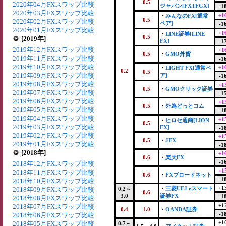
0.5
2020年04月FXスワップ比較
ジャパン[FXTFGX]
-1
2020年03月FXスワップ比較
+1
・
みんなのFX[通常
0.5
2020年02月FXスワップ比較
ペア]
-1
2020年01月FXスワップ比較
+1
・
LINE証券[LINE
0.5
[2019年]
FX]
-1
2019年12月FXスワップ比較
+1
0.5
・
GMO外貨
2019年11月FXスワップ比較
-1
2019年10月FXスワップ比較
+1
・
LIGHT FX[通常ペ
0.2
0.5
2019年09月FXスワップ比較
ア]
-1
2019年08月FXスワップ比較
+1
0.5
・
GMOクリック証券
2019年07月FXスワップ比較
-1
2019年06月FXスワップ比較
+1
0.5
・
外為どっとコム
2019年05月FXスワップ比較
-1
2019年04月FXスワップ比較
+1
・
ヒロセ通商[LION
0.5
2019年03月FXスワップ比較
FX]
-1
2019年02月FXスワップ比較
+1
0.5
・
JFX
2019年01月FXスワップ比較
-1
[2018年]
+1
0.6
・
楽天FX
-1
2018年12月FXスワップ比較
+1
2018年11月FXスワップ比較
0.6
・
FXブロードネット
-1
2018年10月FXスワップ比較
+1
・
三菱UFJ eスマート
2018年09月FXスワップ比較
0.2～
0.6
3.0
証券FX
-1
2018年08月FXスワップ比較
+1
2018年07月FXスワップ比較
0.4
1.0
・
OANDA証券
-1
2018年06月FXスワップ比較
+1
2018年05月FXスワップ比較
0.7～