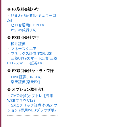
-
FX取引会社ハ行
・
ひまわり証券[レギュラー口
座]
・
ヒロセ通商[LION FX]
・
PayPay銀行[FX]
FX取引会社マ行
・
松井証券
・
マネースクエア
・
マネックス証券[FXPLUS]
・
三菱UFJ eスマート証券[三菱
UFJ eスマート証券FX]
FX取引会社ヤ・ラ・ワ行
・
LINE証券[LINEFX]
・
楽天証券[楽天FX]
オプション取引会社
・
GMO外貨[オプトレ!](専用
WEBブラウザ版)
・
GMOクリック証券[外為オプ
ション](専用WEBブラウザ版)