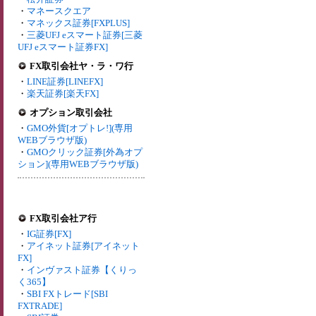
・
マネースクエア
・
マネックス証券[FXPLUS]
・
三菱UFJ eスマート証券[三菱
UFJ eスマート証券FX]
FX取引会社ヤ・ラ・ワ行
・
LINE証券[LINEFX]
・
楽天証券[楽天FX]
オプション取引会社
・
GMO外貨[オプトレ!](専用
WEBブラウザ版)
・
GMOクリック証券[外為オプ
ション](専用WEBブラウザ版)
FX取引会社ア行
・
IG証券[FX]
・
アイネット証券[アイネット
FX]
・
インヴァスト証券【くりっ
く365】
・
SBI FXトレード[SBI
FXTRADE]