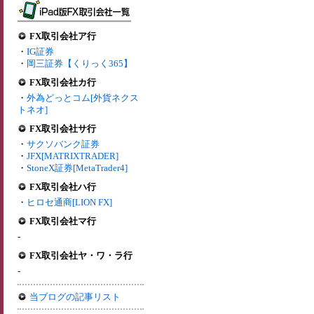
FX取引会社ア行
・
IG証券
・
岡三証券【くりっく365】
FX取引会社カ行
・
外為どっとコム[外貨ネクス
トネオ]
FX取引会社サ行
・
サクソバンク証券
・
JFX[MATRIXTRADER]
・
StoneX証券[MetaTrader4]
FX取引会社ハ行
・
ヒロセ通商[LION FX]
FX取引会社マ行
-
FX取引会社ヤ・ワ・ラ行
-
当ブログの記事リスト