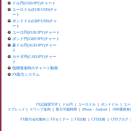
ドル円(USD/JPY)チャート
ユーロドル(EUR/USD)チャ
ート
ポンドドル(GBP/USD)チャ
ート
ユーロ円(EUR/JPY)チャート
ポンド円(GBP/JPY)チャート
豪ドル円(AUD/JPY)チャー
ト
カナダ円(CAD/JPY)チャー
ト
指標発表時のチャート動画
FX取引システム
FX記録室TOP
｜
ドル円
｜
ユーロドル
｜
ポンドドル
｜
ユー
スプレッド
｜
スワップ金利
｜
取引可能時間
｜
iPhone・Android
｜
1000通貨単
FX取引会社動向
｜
FXセミナー
｜
FX比較
｜
CFD比較
｜
CFDブログ