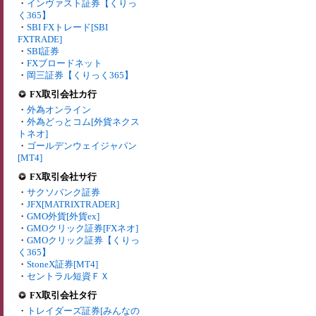
・
インヴァスト証券【くりっ
く365】
・
SBI FXトレード[SBI
FXTRADE]
・
SBI証券
・
FXブロードネット
・
岡三証券【くりっく365】
FX取引会社カ行
・
外為オンライン
・
外為どっとコム[外貨ネクス
トネオ]
・
ゴールデンウェイジャパン
[MT4]
FX取引会社サ行
・
サクソバンク証券
・
JFX[MATRIXTRADER]
・
GMO外貨[外貨ex]
・
GMOクリック証券[FXネオ]
・
GMOクリック証券【くりっ
く365】
・
StoneX証券[MT4]
・
セントラル短資ＦＸ
FX取引会社タ行
・
トレイダーズ証券[みんなの