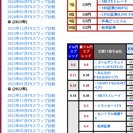
2024年04月FXスワップ比較
・
SBI FXトレード
7位
129円
2024年03月FXスワップ比較
・
SBI証券[SBIFX]
2024年02月FXスワップ比較
8位
128円
・
LINE証券[LINE FX
2024年01月FXスワップ比較
9位
125円
・
外為どっとコム
[2023年]
10位
122円
・
松井証券
2023年12月FXスワップ比較
2023年11月FXスワップ比較
2023年10月FXスワップ比較
2023年09月FXスワップ比較
ドル円
豪ドル円
2023年08月FXスワップ比較
ド
スプ
スプ
主要FX取引会社
2023年07月FXスワップ比較
レッド
レッド
2023年06月FXスワップ比較
+1
・
ゴールデンウェイ
2023年05月FXスワップ比較
0.0
0.0
ジャパン[FXTFGX]
-1
2023年04月FXスワップ比較
+1
・
みんなの
2023年03月FXスワップ比較
0.15
0.38
FX[LIGHTペア]
-1
2023年02月FXスワップ比較
+1
・
LIGHT FX[LIGHT
2023年01月FXスワップ比較
0.18
0.48
ペア]
-1
[2022年]
+1
2022年12月FXスワップ比較
0.18
0.48
・
SBI FXトレード
-1
2022年11月FXスワップ比較
+1
2022年10月FXスワップ比較
0.3
・
トライオートFX
-2
2022年09月FXスワップ比較
+1
・
セントラル短資Ｆ
2022年08月FXスワップ比較
0.4
Ｘ
-2
2022年07月FXスワップ比較
+1
2022年06月FXスワップ比較
0.4
・
松井証券
-1
2022年05月FXスワップ比較