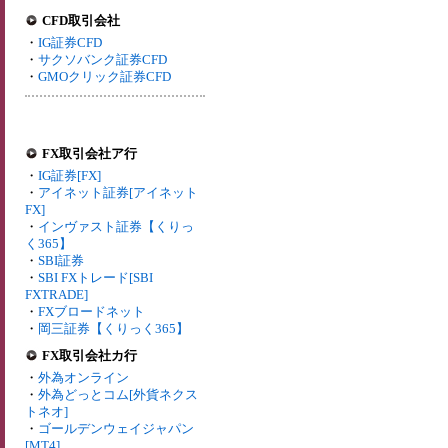
CFD取引会社
・
IG証券CFD
・
サクソバンク証券CFD
・
GMOクリック証券CFD
FX取引会社ア行
・
IG証券[FX]
・
アイネット証券[アイネット
FX]
・
インヴァスト証券【くりっ
く365】
・
SBI証券
・
SBI FXトレード[SBI
FXTRADE]
・
FXブロードネット
・
岡三証券【くりっく365】
FX取引会社カ行
・
外為オンライン
・
外為どっとコム[外貨ネクス
トネオ]
・
ゴールデンウェイジャパン
[MT4]