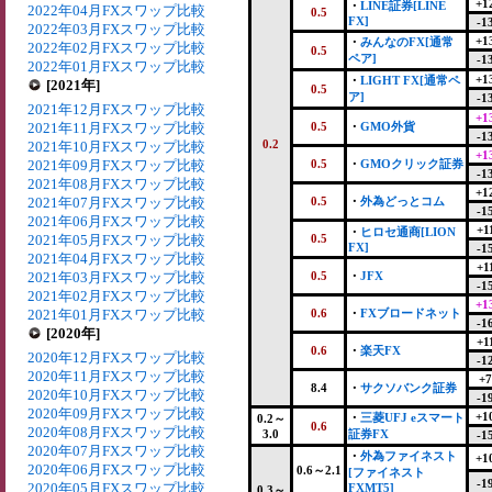
+1
・
LINE証券[LINE
2022年04月FXスワップ比較
0.5
FX]
-1
2022年03月FXスワップ比較
+1
・
みんなのFX[通常
2022年02月FXスワップ比較
0.5
ペア]
-1
2022年01月FXスワップ比較
+1
・
LIGHT FX[通常ペ
[2021年]
0.5
ア]
-1
2021年12月FXスワップ比較
+1
2021年11月FXスワップ比較
0.5
・
GMO外貨
-1
0.2
2021年10月FXスワップ比較
+1
2021年09月FXスワップ比較
0.5
・
GMOクリック証券
-1
2021年08月FXスワップ比較
+1
2021年07月FXスワップ比較
0.5
・
外為どっとコム
-1
2021年06月FXスワップ比較
+1
・
ヒロセ通商[LION
2021年05月FXスワップ比較
0.5
FX]
-1
2021年04月FXスワップ比較
+1
2021年03月FXスワップ比較
0.5
・
JFX
-1
2021年02月FXスワップ比較
+1
2021年01月FXスワップ比較
0.6
・
FXブロードネット
-1
[2020年]
+1
0.6
・
楽天FX
2020年12月FXスワップ比較
-1
2020年11月FXスワップ比較
+7
8.4
・
サクソバンク証券
2020年10月FXスワップ比較
-1
2020年09月FXスワップ比較
+1
・
三菱UFJ eスマート
0.2～
0.6
2020年08月FXスワップ比較
3.0
証券FX
-1
2020年07月FXスワップ比較
・
外為ファイネスト
+1
2020年06月FXスワップ比較
0.6～2.1
[ファイネスト
-1
2020年05月FXスワップ比較
FXMT5]
0.3～