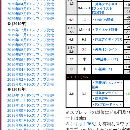
2020年04月FXスワップ比較
1.3
・
外為ファイネスト
+1
0.6～2.1
2020年03月FXスワップ比較
[ファイネスト
-1
FXMT4]
2020年02月FXスワップ比較
+9
2020年01月FXスワップ比較
0.4
1.0
・
OANDA証券
-1
[2019年]
+7
0.7～
2019年12月FXスワップ比較
1.5～4.0
・
アイネット証券
2.5
-1
2019年11月FXスワップ比較
+1
2019年10月FXスワップ比較
0.8
0.9
・
岡三アクティブFX
-1
2019年09月FXスワップ比較
+8
1.0～
2019年08月FXスワップ比較
3.0
・
外為オンライン
5.0
-1
2019年07月FXスワップ比較
+1
2019年06月FXスワップ比較
非
非
・
SBI証券[SBIFX]
-1
2019年05月FXスワップ比較
+1
2019年04月FXスワップ比較
非
非
・
IG証券[FX]
-1
2019年03月FXスワップ比較
→くりっく365
2019年02月FXスワップ比較
・
三菱UFJ eスマート
2019年01月FXスワップ比較
証券
[2018年]
・
外為オンライン
3.0
3.0
+1
2018年12月FXスワップ比較
・
岡三証券
2018年11月FXスワップ比較
・
FXブロードネット
2018年10月FXスワップ比較
2018年09月FXスワップ比較
※スプレッドの単位はドル円及
2018年08月FXスワップ比較
ートはpips
2018年07月FXスワップ比較
※
くりっく365
より有利なスワッ
2018年06月FXスワップ比較
※スプレッドはキャンペーン実施