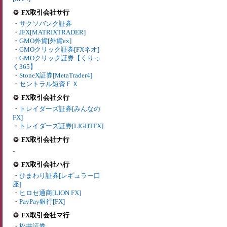
FX取引会社サ行
・
サクソバンク証券
・
JFX[MATRIXTRADER]
・
GMO外貨[外貨ex]
・
GMOクリック証券[FXネオ]
・
GMOクリック証券【くりっ
く365】
・
StoneX証券[MetaTrader4]
・
セントラル短資ＦＸ
FX取引会社タ行
・
トレイダーズ証券[みんなの
FX]
・
トレイダーズ証券[LIGHTFX]
FX取引会社ナ行
-
FX取引会社ハ行
・
ひまわり証券[レギュラー口
座]
・
ヒロセ通商[LION FX]
・
PayPay銀行[FX]
FX取引会社マ行
・
松井証券