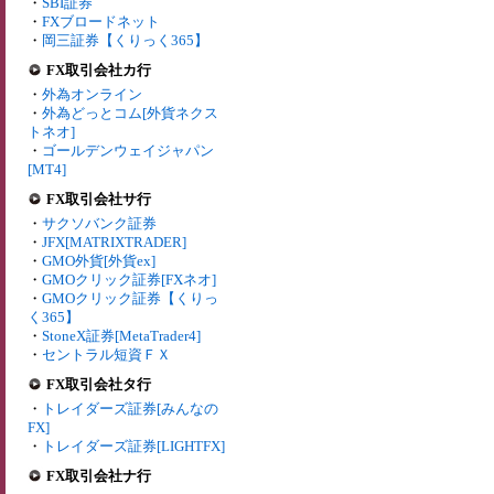
・
SBI証券
・
FXブロードネット
・
岡三証券【くりっく365】
FX取引会社カ行
・
外為オンライン
・
外為どっとコム[外貨ネクス
トネオ]
・
ゴールデンウェイジャパン
[MT4]
FX取引会社サ行
・
サクソバンク証券
・
JFX[MATRIXTRADER]
・
GMO外貨[外貨ex]
・
GMOクリック証券[FXネオ]
・
GMOクリック証券【くりっ
く365】
・
StoneX証券[MetaTrader4]
・
セントラル短資ＦＸ
FX取引会社タ行
・
トレイダーズ証券[みんなの
FX]
・
トレイダーズ証券[LIGHTFX]
FX取引会社ナ行