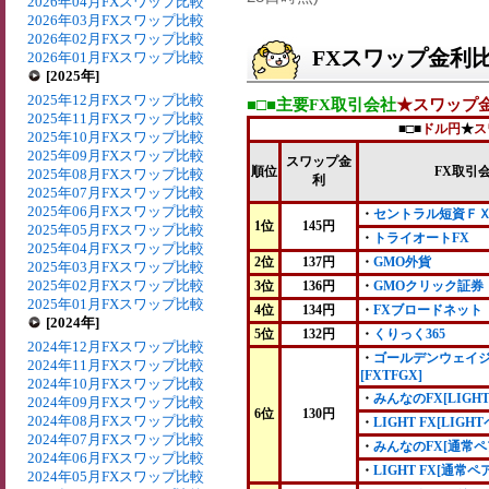
2026年04月FXスワップ比較
2026年03月FXスワップ比較
2026年02月FXスワップ比較
FXスワップ金利比較
2026年01月FXスワップ比較
[2025年]
2025年12月FXスワップ比較
■□■主要FX取引会社
★スワップ
2025年11月FXスワップ比較
■□■
ドル円
★
ス
2025年10月FXスワップ比較
2025年09月FXスワップ比較
スワップ金
順位
FX取引
2025年08月FXスワップ比較
利
2025年07月FXスワップ比較
2025年06月FXスワップ比較
・
セントラル短資Ｆ
1位
145円
2025年05月FXスワップ比較
・
トライオートFX
2025年04月FXスワップ比較
2位
137円
・
GMO外貨
2025年03月FXスワップ比較
2025年02月FXスワップ比較
3位
136円
・
GMOクリック証券
2025年01月FXスワップ比較
4位
134円
・
FXブロードネット
[2024年]
5位
132円
・
くりっく365
2024年12月FXスワップ比較
・
ゴールデンウェイ
2024年11月FXスワップ比較
[FXTFGX]
2024年10月FXスワップ比較
・
みんなのFX[LIGH
2024年09月FXスワップ比較
6位
130円
2024年08月FXスワップ比較
・
LIGHT FX[LIGH
2024年07月FXスワップ比較
・
みんなのFX[通常ペ
2024年06月FXスワップ比較
・
LIGHT FX[通常ペア
2024年05月FXスワップ比較