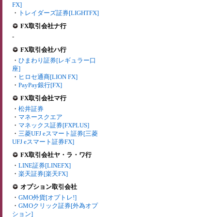
FX]
・
トレイダーズ証券[LIGHTFX]
FX取引会社ナ行
-
FX取引会社ハ行
・
ひまわり証券[レギュラー口
座]
・
ヒロセ通商[LION FX]
・
PayPay銀行[FX]
FX取引会社マ行
・
松井証券
・
マネースクエア
・
マネックス証券[FXPLUS]
・
三菱UFJ eスマート証券[三菱
UFJ eスマート証券FX]
FX取引会社ヤ・ラ・ワ行
・
LINE証券[LINEFX]
・
楽天証券[楽天FX]
オプション取引会社
・
GMO外貨[オプトレ!]
・
GMOクリック証券[外為オプ
ション]