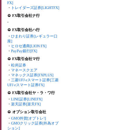
FX]
・
トレイダーズ証券[LIGHTFX]
FX取引会社ナ行
-
FX取引会社ハ行
・
ひまわり証券[レギュラー口
座]
・
ヒロセ通商[LION FX]
・
PayPay銀行[FX]
FX取引会社マ行
・
松井証券
・
マネースクエア
・
マネックス証券[FXPLUS]
・
三菱UFJ eスマート証券[三菱
UFJ eスマート証券FX]
FX取引会社ヤ・ラ・ワ行
・
LINE証券[LINEFX]
・
楽天証券[楽天FX]
オプション取引会社
・
GMO外貨[オプトレ!]
・
GMOクリック証券[外為オプ
ション]