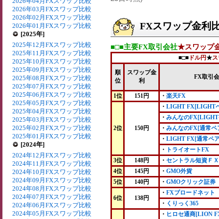
2026年04月FXスワップ比較
2026年03月FXスワップ比較
2026年02月FXスワップ比較
FXスワップ金利比較
2026年01月FXスワップ比較
[2025年]
2025年12月FXスワップ比較
■□■主要FX取引会社
★スワップ
2025年11月FXスワップ比較
■□■
ドル円
★
ス
2025年10月FXスワップ比較
2025年09月FXスワップ比較
順
スワップ金
FX取引
2025年08月FXスワップ比較
位
利
2025年07月FXスワップ比較
2025年06月FXスワップ比較
1位
151円
・
楽天FX
2025年05月FXスワップ比較
・
LIGHT FX[LIGHT
2025年04月FXスワップ比較
・
みんなのFX[LIGHT
2025年03月FXスワップ比較
2025年02月FXスワップ比較
2位
150円
・
みんなのFX[通常ペ
2025年01月FXスワップ比較
・
LIGHT FX[通常ペア
[2024年]
・
トライオートFX
2024年12月FXスワップ比較
3位
148円
・
セントラル短資ＦＸ
2024年11月FXスワップ比較
4位
145円
・
GMO外貨
2024年10月FXスワップ比較
2024年09月FXスワップ比較
5位
140円
・
GMOクリック証券
2024年08月FXスワップ比較
・
FXブロードネット
2024年07月FXスワップ比較
6位
138円
・
くりっく365
2024年06月FXスワップ比較
2024年05月FXスワップ比較
・
ヒロセ通商[LION F