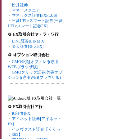
・
松井証券
・
マネースクエア
・
マネックス証券[FXPLUS]
・
三菱UFJ eスマート証券[三菱
UFJ eスマート証券FX]
FX取引会社ヤ・ラ・ワ行
・
LINE証券[LINEFX]
・
楽天証券[楽天FX]
オプション取引会社
・
GMO外貨[オプトレ!](専用
WEBブラウザ版)
・
GMOクリック証券[外為オプ
ション](専用WEBブラウザ版)
FX取引会社ア行
・
IG証券[FX]
・
アイネット証券[アイネット
FX]
・
インヴァスト証券【くりっ
く365】