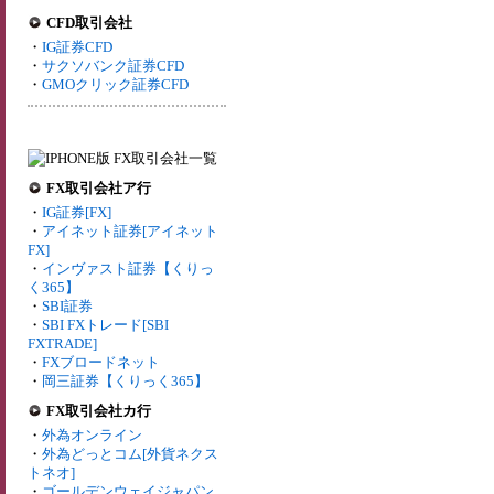
CFD取引会社
・
IG証券CFD
・
サクソバンク証券CFD
・
GMOクリック証券CFD
FX取引会社ア行
・
IG証券[FX]
・
アイネット証券[アイネット
FX]
・
インヴァスト証券【くりっ
く365】
・
SBI証券
・
SBI FXトレード[SBI
FXTRADE]
・
FXブロードネット
・
岡三証券【くりっく365】
FX取引会社カ行
・
外為オンライン
・
外為どっとコム[外貨ネクス
トネオ]
・
ゴールデンウェイジャパン