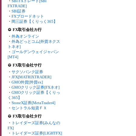
・
SBI FXトレード[SBI
FXTRADE]
・
SBI証券
・
FXブロードネット
・
岡三証券【くりっく365】
FX取引会社カ行
・
外為オンライン
・
外為どっとコム[外貨ネクス
トネオ]
・
ゴールデンウェイジャパン
[MT4]
FX取引会社サ行
・
サクソバンク証券
・
JFX[MATRIXTRADER]
・
GMO外貨[外貨ex]
・
GMOクリック証券[FXネオ]
・
GMOクリック証券【くりっ
く365】
・
StoneX証券[MetaTrader4]
・
セントラル短資ＦＸ
FX取引会社タ行
・
トレイダーズ証券[みんなの
FX]
・
トレイダーズ証券[LIGHTFX]