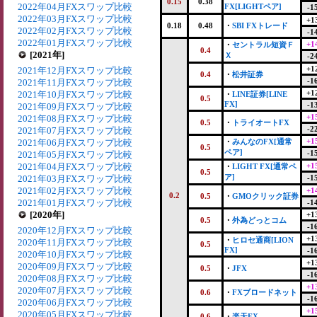
0.15
0.38
2022年04月FXスワップ比較
FX[LIGHTペア]
-1
2022年03月FXスワップ比較
+1
0.18
0.48
・
SBI FXトレード
2022年02月FXスワップ比較
-1
2022年01月FXスワップ比較
+1
・
セントラル短資Ｆ
0.4
[2021年]
Ｘ
-2
+1
2021年12月FXスワップ比較
0.4
・
松井証券
-1
2021年11月FXスワップ比較
+1
2021年10月FXスワップ比較
・
LINE証券[LINE
0.5
FX]
-1
2021年09月FXスワップ比較
+1
2021年08月FXスワップ比較
0.5
・
トライオートFX
-2
2021年07月FXスワップ比較
+1
2021年06月FXスワップ比較
・
みんなのFX[通常
0.5
ペア]
-1
2021年05月FXスワップ比較
2021年04月FXスワップ比較
+1
・
LIGHT FX[通常ペ
0.5
ア]
2021年03月FXスワップ比較
-1
2021年02月FXスワップ比較
+1
0.2
0.5
・
GMOクリック証券
2021年01月FXスワップ比較
-1
[2020年]
+1
0.5
・
外為どっとコム
-1
2020年12月FXスワップ比較
+1
・
ヒロセ通商[LION
2020年11月FXスワップ比較
0.5
FX]
-1
2020年10月FXスワップ比較
+1
2020年09月FXスワップ比較
0.5
・
JFX
-1
2020年08月FXスワップ比較
+1
2020年07月FXスワップ比較
0.6
・
FXブロードネット
-1
2020年06月FXスワップ比較
+1
2020年05月FXスワップ比較
0.6
・
楽天FX