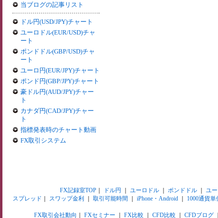
当ブログの記事リスト
ドル円(USD/JPY)チャート
ユーロドル(EUR/USD)チャ
ート
ポンドドル(GBP/USD)チャ
ート
ユーロ円(EUR/JPY)チャート
ポンド円(GBP/JPY)チャート
豪ドル円(AUD/JPY)チャー
ト
カナダ円(CAD/JPY)チャー
ト
指標発表時のチャート動画
FX取引システム
FX記録室TOP
｜
ドル円
｜
ユーロドル
｜
ポンドドル
｜
ユー
スプレッド
｜
スワップ金利
｜
取引可能時間
｜
iPhone・Android
｜
1000通貨単
FX取引会社動向
｜
FXセミナー
｜
FX比較
｜
CFD比較
｜
CFDブログ