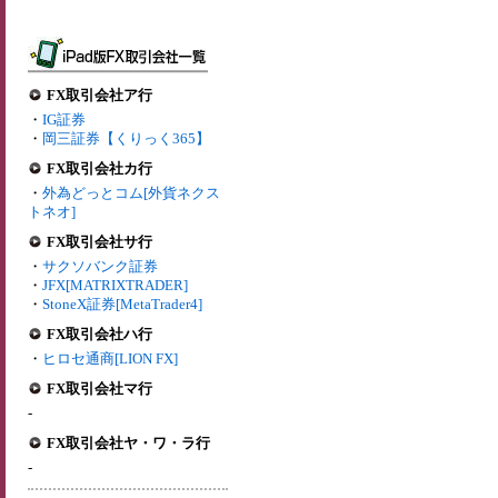
FX取引会社ア行
・
IG証券
・
岡三証券【くりっく365】
FX取引会社カ行
・
外為どっとコム[外貨ネクス
トネオ]
FX取引会社サ行
・
サクソバンク証券
・
JFX[MATRIXTRADER]
・
StoneX証券[MetaTrader4]
FX取引会社ハ行
・
ヒロセ通商[LION FX]
FX取引会社マ行
-
FX取引会社ヤ・ワ・ラ行
-