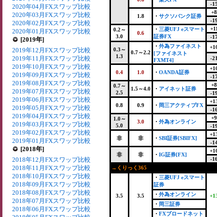
-1
2020年04月FXスワップ比較
+8
2020年03月FXスワップ比較
1.8
・
サクソバンク証券
-1
2020年02月FXスワップ比較
+1
・
三菱UFJ eスマート
0.2～
2020年01月FXスワップ比較
0.6
3.0
証券FX
-1
[2019年]
・
外為ファイネスト
+1
2019年12月FXスワップ比較
0.3～
0.7～2.2
[ファイネスト
1.3
2019年11月FXスワップ比較
-2
FXMT4]
2019年10月FXスワップ比較
+1
0.4
1.0
・
OANDA証券
2019年09月FXスワップ比較
-1
2019年08月FXスワップ比較
+8
0.7～
1.5～4.0
・
アイネット証券
2019年07月FXスワップ比較
2.5
-1
2019年06月FXスワップ比較
+1
0.8
0.9
・
岡三アクティブFX
2019年05月FXスワップ比較
-1
2019年04月FXスワップ比較
+9
1.0～
3.0
・
外為オンライン
2019年03月FXスワップ比較
5.0
-1
2019年02月FXスワップ比較
+1
非
非
・
SBI証券[SBIFX]
2019年01月FXスワップ比較
-1
[2018年]
+1
非
非
・
IG証券[FX]
2018年12月FXスワップ比較
-1
2018年11月FXスワップ比較
→くりっく365
2018年10月FXスワップ比較
・
三菱UFJ eスマート
2018年09月FXスワップ比較
証券
2018年08月FXスワップ比較
・
外為オンライン
3.5
3.5
+1
2018年07月FXスワップ比較
・
岡三証券
2018年06月FXスワップ比較
・
FXブロードネット