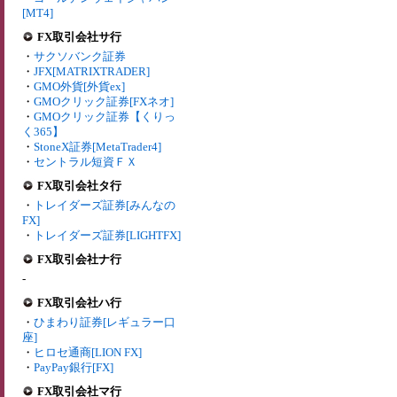
[MT4]
FX取引会社サ行
・
サクソバンク証券
・
JFX[MATRIXTRADER]
・
GMO外貨[外貨ex]
・
GMOクリック証券[FXネオ]
・
GMOクリック証券【くりっ
く365】
・
StoneX証券[MetaTrader4]
・
セントラル短資ＦＸ
FX取引会社タ行
・
トレイダーズ証券[みんなの
FX]
・
トレイダーズ証券[LIGHTFX]
FX取引会社ナ行
-
FX取引会社ハ行
・
ひまわり証券[レギュラー口
座]
・
ヒロセ通商[LION FX]
・
PayPay銀行[FX]
FX取引会社マ行