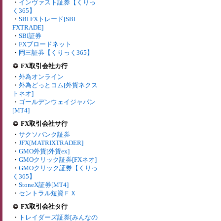
・
インヴァスト証券【くりっ
く365】
・
SBI FXトレード[SBI
FXTRADE]
・
SBI証券
・
FXブロードネット
・
岡三証券【くりっく365】
FX取引会社カ行
・
外為オンライン
・
外為どっとコム[外貨ネクス
トネオ]
・
ゴールデンウェイジャパン
[MT4]
FX取引会社サ行
・
サクソバンク証券
・
JFX[MATRIXTRADER]
・
GMO外貨[外貨ex]
・
GMOクリック証券[FXネオ]
・
GMOクリック証券【くりっ
く365】
・
StoneX証券[MT4]
・
セントラル短資ＦＸ
FX取引会社タ行
・
トレイダーズ証券[みんなの