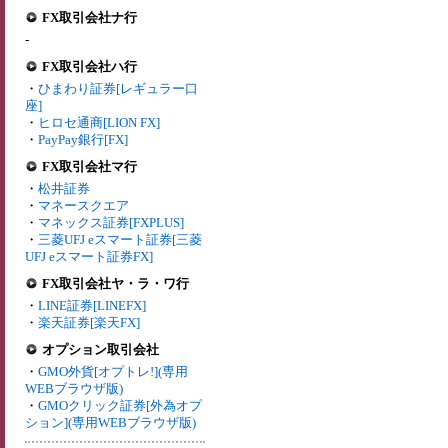
FX取引会社ナ行
-
FX取引会社ハ行
・
ひまわり証券[レギュラー口
座]
・
ヒロセ通商[LION FX]
・
PayPay銀行[FX]
FX取引会社マ行
・
松井証券
・
マネースクエア
・
マネックス証券[FXPLUS]
・
三菱UFJ eスマート証券[三菱
UFJ eスマート証券FX]
FX取引会社ヤ・ラ・ワ行
・
LINE証券[LINEFX]
・
楽天証券[楽天FX]
オプション取引会社
・
GMO外貨[オプトレ!](専用
WEBブラウザ版)
・
GMOクリック証券[外為オプ
ション](専用WEBブラウザ版)