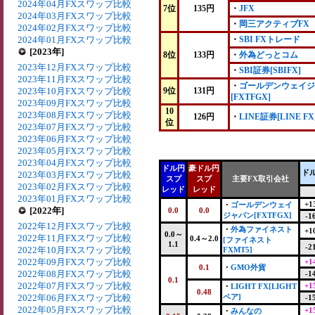
2024年04月FXスワップ比較
7位
135円
・
JFX
2024年03月FXスワップ比較
・
岡三アクティブFX
2024年02月FXスワップ比較
2024年01月FXスワップ比較
・
SBI FXトレード
[2023年]
8位
133円
・
外為どっとコム
2023年12月FXスワップ比較
・
SBI証券[SBIFX]
2023年11月FXスワップ比較
・
ゴールデンウェイジ
2023年10月FXスワップ比較
9位
131円
[FXTFGX]
2023年09月FXスワップ比較
10
2023年08月FXスワップ比較
126円
・
LINE証券[LINE FX
位
2023年07月FXスワップ比較
2023年06月FXスワップ比較
2023年05月FXスワップ比較
2023年04月FXスワップ比較
ドル円
豪ドル円
ド
2023年03月FXスワップ比較
スプ
スプ
主要FX取引会社
2023年02月FXスワップ比較
レッド
レッド
2023年01月FXスワップ比較
+1
・
ゴールデンウェイ
[2022年]
0.0
0.0
ジャパン[FXTFGX]
-1
2022年12月FXスワップ比較
・
外為ファイネスト
+1
0.0～
2022年11月FXスワップ比較
0.4～2.0
[ファイネスト
1.1
-2
2022年10月FXスワップ比較
FXMT5]
2022年09月FXスワップ比較
+1
0.1
・
GMO外貨
2022年08月FXスワップ比較
-1
0.1
2022年07月FXスワップ比較
+1
・
LIGHT FX[LIGHT
0.48
2022年06月FXスワップ比較
ペア]
-1
2022年05月FXスワップ比較
+1
・
みんなの