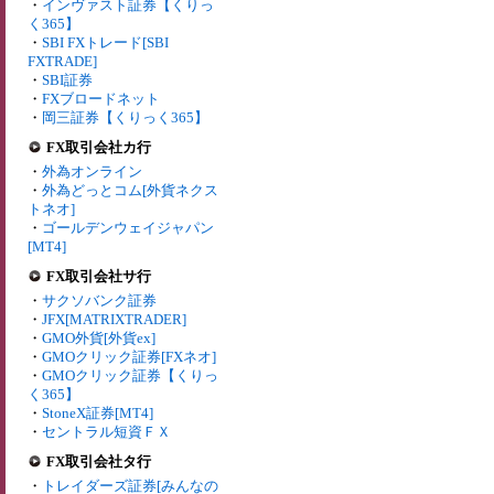
・
インヴァスト証券【くりっ
く365】
・
SBI FXトレード[SBI
FXTRADE]
・
SBI証券
・
FXブロードネット
・
岡三証券【くりっく365】
FX取引会社カ行
・
外為オンライン
・
外為どっとコム[外貨ネクス
トネオ]
・
ゴールデンウェイジャパン
[MT4]
FX取引会社サ行
・
サクソバンク証券
・
JFX[MATRIXTRADER]
・
GMO外貨[外貨ex]
・
GMOクリック証券[FXネオ]
・
GMOクリック証券【くりっ
く365】
・
StoneX証券[MT4]
・
セントラル短資ＦＸ
FX取引会社タ行
・
トレイダーズ証券[みんなの