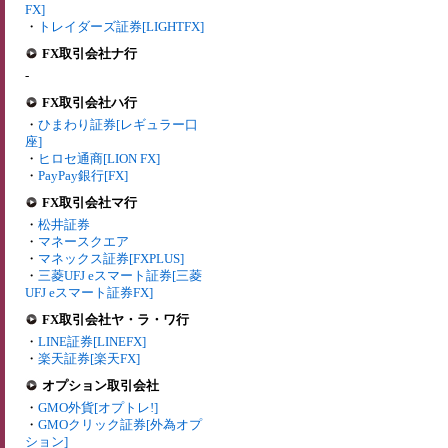
FX]
・
トレイダーズ証券[LIGHTFX]
FX取引会社ナ行
-
FX取引会社ハ行
・
ひまわり証券[レギュラー口
座]
・
ヒロセ通商[LION FX]
・
PayPay銀行[FX]
FX取引会社マ行
・
松井証券
・
マネースクエア
・
マネックス証券[FXPLUS]
・
三菱UFJ eスマート証券[三菱
UFJ eスマート証券FX]
FX取引会社ヤ・ラ・ワ行
・
LINE証券[LINEFX]
・
楽天証券[楽天FX]
オプション取引会社
・
GMO外貨[オプトレ!]
・
GMOクリック証券[外為オプ
ション]