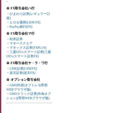
-
FX取引会社ハ行
・
ひまわり証券[レギュラー口
座]
・
ヒロセ通商[LION FX]
・
PayPay銀行[FX]
FX取引会社マ行
・
松井証券
・
マネースクエア
・
マネックス証券[FXPLUS]
・
三菱UFJ eスマート証券[三菱
UFJ eスマート証券FX]
FX取引会社ヤ・ラ・ワ行
・
LINE証券[LINEFX]
・
楽天証券[楽天FX]
オプション取引会社
・
GMO外貨[オプトレ!](専用
WEBブラウザ版)
・
GMOクリック証券[外為オプ
ション](専用WEBブラウザ版)