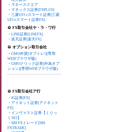
・
マネースクエア
・
マネックス証券[FXPLUS]
・
三菱UFJ eスマート証券[三菱
UFJ eスマート証券FX]
FX取引会社ヤ・ラ・ワ行
・
LINE証券[LINEFX]
・
楽天証券[楽天FX]
オプション取引会社
・
GMO外貨[オプトレ!](専用
WEBブラウザ版)
・
GMOクリック証券[外為オプ
ション](専用WEBブラウザ版)
FX取引会社ア行
・
IG証券[FX]
・
アイネット証券[アイネット
FX]
・
インヴァスト証券【くりっ
く365】
・
SBI FXトレード[SBI
FXTRADE]