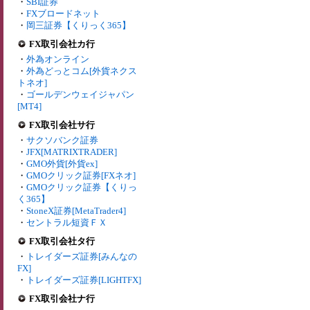
・
SBI証券
・
FXブロードネット
・
岡三証券【くりっく365】
FX取引会社カ行
・
外為オンライン
・
外為どっとコム[外貨ネクス
トネオ]
・
ゴールデンウェイジャパン
[MT4]
FX取引会社サ行
・
サクソバンク証券
・
JFX[MATRIXTRADER]
・
GMO外貨[外貨ex]
・
GMOクリック証券[FXネオ]
・
GMOクリック証券【くりっ
く365】
・
StoneX証券[MetaTrader4]
・
セントラル短資ＦＸ
FX取引会社タ行
・
トレイダーズ証券[みんなの
FX]
・
トレイダーズ証券[LIGHTFX]
FX取引会社ナ行