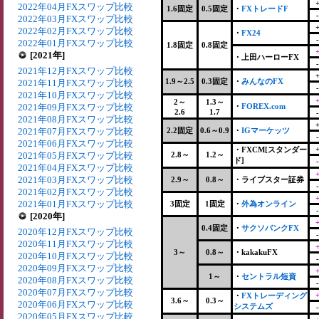
2022年04月FXスワップ比較
1.6固定
0.5固定
・
FXトレードF
2022年03月FXスワップ比較
2022年02月FXスワップ比較
・
FX24
2022年01月FXスワップ比較
1.8固定
0.8固定
[2021年]
・上田ハーローFX
2021年12月FXスワップ比較
1.9～2.5
0.3固定
・
みんなのFX
2021年11月FXスワップ比較
2021年10月FXスワップ比較
2～
1.3～
2021年09月FXスワップ比較
・
FOREX.com
2.6
1.7
2021年08月FXスワップ比較
2021年07月FXスワップ比較
2.2固定
0.6～0.9
・
IGマーケッツ
2021年06月FXスワップ比較
・FXCM[スタンダー
2021年05月FXスワップ比較
2.8～
1.2～
ド]
2021年04月FXスワップ比較
2021年03月FXスワップ比較
2.9～
0.8～
・ライブスター証券
2021年02月FXスワップ比較
2021年01月FXスワップ比較
3固定
1固定
・
外為オンライン
[2020年]
0.4固定
・
サクソバンクFX
2020年12月FXスワップ比較
2020年11月FXスワップ比較
3～
0.8～
・kakakuFX
2020年10月FXスワップ比較
2020年09月FXスワップ比較
1～
・
セントラル短資
2020年08月FXスワップ比較
2020年07月FXスワップ比較
・
FXトレーディング
3.6～
0.3～
2020年06月FXスワップ比較
システムズ
2020年05月FXスワップ比較