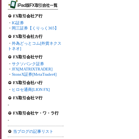
FX取引会社ア行
・
IG証券
・
岡三証券【くりっく365】
FX取引会社カ行
・
外為どっとコム[外貨ネクス
トネオ]
FX取引会社サ行
・
サクソバンク証券
・
JFX[MATRIXTRADER]
・
StoneX証券[MetaTrader4]
FX取引会社ハ行
・
ヒロセ通商[LION FX]
FX取引会社マ行
-
FX取引会社ヤ・ワ・ラ行
-
当ブログの記事リスト