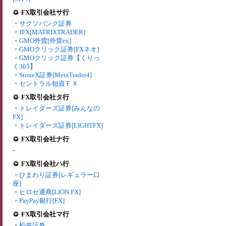
FX取引会社サ行
・
サクソバンク証券
・
JFX[MATRIXTRADER]
・
GMO外貨[外貨ex]
・
GMOクリック証券[FXネオ]
・
GMOクリック証券【くりっ
く365】
・
StoneX証券[MetaTrader4]
・
セントラル短資ＦＸ
FX取引会社タ行
・
トレイダーズ証券[みんなの
FX]
・
トレイダーズ証券[LIGHTFX]
FX取引会社ナ行
-
FX取引会社ハ行
・
ひまわり証券[レギュラー口
座]
・
ヒロセ通商[LION FX]
・
PayPay銀行[FX]
FX取引会社マ行
・
松井証券