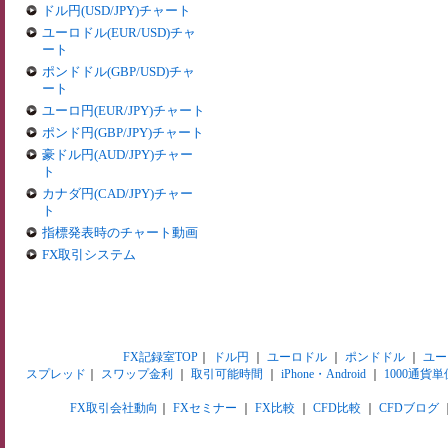
ドル円(USD/JPY)チャート
ユーロドル(EUR/USD)チャ
ート
ポンドドル(GBP/USD)チャ
ート
ユーロ円(EUR/JPY)チャート
ポンド円(GBP/JPY)チャート
豪ドル円(AUD/JPY)チャー
ト
カナダ円(CAD/JPY)チャー
ト
指標発表時のチャート動画
FX取引システム
FX記録室TOP
｜
ドル円
｜
ユーロドル
｜
ポンドドル
｜
ユー
スプレッド
｜
スワップ金利
｜
取引可能時間
｜
iPhone・Android
｜
1000通貨単
FX取引会社動向
｜
FXセミナー
｜
FX比較
｜
CFD比較
｜
CFDブログ