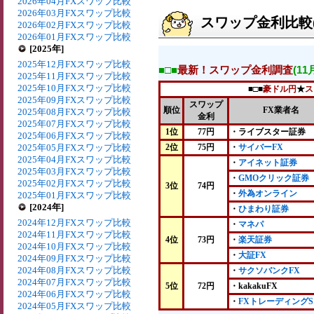
2026年04月FXスワップ比較
2026年03月FXスワップ比較
スワップ金利比較(2
2026年02月FXスワップ比較
2026年01月FXスワップ比較
[2025年]
2025年12月FXスワップ比較
■□■
最新！スワップ金利調査
(1
2025年11月FXスワップ比較
2025年10月FXスワップ比較
■□■
豪ドル円
★
ス
2025年09月FXスワップ比較
スワップ
順位
FX業者名
2025年08月FXスワップ比較
金利
2025年07月FXスワップ比較
1位
77円
・ライブスター証券
2025年06月FXスワップ比較
2025年05月FXスワップ比較
2位
75円
・
サイバーFX
2025年04月FXスワップ比較
・
アイネット証券
2025年03月FXスワップ比較
・
GMOクリック証券
2025年02月FXスワップ比較
3位
74円
・
外為オンライン
2025年01月FXスワップ比較
[2024年]
・
ひまわり証券
2024年12月FXスワップ比較
・
マネパ
2024年11月FXスワップ比較
4位
73円
・
楽天証券
2024年10月FXスワップ比較
・
大証FX
2024年09月FXスワップ比較
2024年08月FXスワップ比較
・
サクソバンクFX
2024年07月FXスワップ比較
5位
72円
・kakakuFX
2024年06月FXスワップ比較
・
FXトレーディングS
2024年05月FXスワップ比較