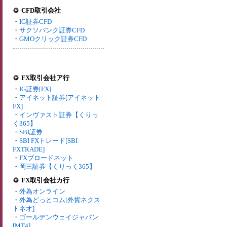
CFD取引会社
・
IG証券CFD
・
サクソバンク証券CFD
・
GMOクリック証券CFD
FX取引会社ア行
・
IG証券[FX]
・
アイネット証券[アイネット
FX]
・
インヴァスト証券【くりっ
く365】
・
SBI証券
・
SBI FXトレード[SBI
FXTRADE]
・
FXブロードネット
・
岡三証券【くりっく365】
FX取引会社カ行
・
外為オンライン
・
外為どっとコム[外貨ネクス
トネオ]
・
ゴールデンウェイジャパン
[MT4]