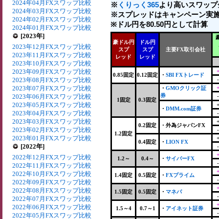
2024年04月FXスワップ比較
※
くりっく365
より高いスワップ
2024年03月FXスワップ比較
※スプレッドはキャンペーン実施
2024年02月FXスワップ比較
※ドル円を80.50円として計算
2024年01月FXスワップ比較
[2023年]
豪ドル円
ドル円
2023年12月FXスワップ比較
スプ
スプ
主要FX取引会社
2023年11月FXスワップ比較
レッド
レッド
2023年10月FXスワップ比較
2023年09月FXスワップ比較
0.85固定
0.12固定
・
SBI FXトレード
2023年08月FXスワップ比較
2023年07月FXスワップ比較
・
GMOクリック証
券
2023年06月FXスワップ比較
1固定
0.3固定
2023年05月FXスワップ比較
・
DMM.com証券
2023年04月FXスワップ比較
2023年03月FXスワップ比較
0.2固定
・
外為ジャパンFX
2023年02月FXスワップ比較
1.2固定
2023年01月FXスワップ比較
0.4固定
・
LION FX
[2022年]
2022年12月FXスワップ比較
1.2～
0.4～
・
サイバーFX
2022年11月FXスワップ比較
2022年10月FXスワップ比較
1.4固定
0.5固定
・
FXプライム
2022年09月FXスワップ比較
2022年08月FXスワップ比較
1.5固定
0.5固定
・
マネパ
2022年07月FXスワップ比較
2022年06月FXスワップ比較
1.5～4
0.7～1
・
アイネット証券
2022年05月FXスワップ比較