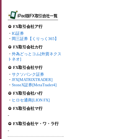
FX取引会社ア行
・
IG証券
・
岡三証券【くりっく365】
FX取引会社カ行
・
外為どっとコム[外貨ネクス
トネオ]
FX取引会社サ行
・
サクソバンク証券
・
JFX[MATRIXTRADER]
・
StoneX証券[MetaTrader4]
FX取引会社ハ行
・
ヒロセ通商[LION FX]
FX取引会社マ行
-
FX取引会社ヤ・ワ・ラ行
-