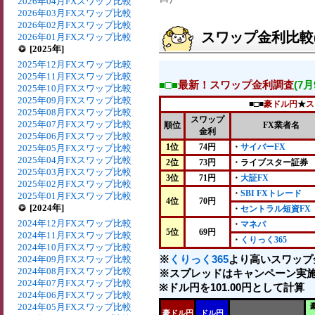
2026年04月FXスワップ比較
2026年03月FXスワップ比較
2026年02月FXスワップ比較
スワップ金利比較(2
2026年01月FXスワップ比較
[2025年]
2025年12月FXスワップ比較
2025年11月FXスワップ比較
■□■
最新！スワップ金利調査
(7
2025年10月FXスワップ比較
2025年09月FXスワップ比較
■□■
豪ドル円
★
ス
2025年08月FXスワップ比較
スワップ
2025年07月FXスワップ比較
順位
FX業者名
金利
2025年06月FXスワップ比較
1位
74円
・
サイバーFX
2025年05月FXスワップ比較
2025年04月FXスワップ比較
2位
73円
・ライブスター証券
2025年03月FXスワップ比較
3位
71円
・
大証FX
2025年02月FXスワップ比較
・
SBI FXトレード
2025年01月FXスワップ比較
4位
70円
[2024年]
・
セントラル短資FX
2024年12月FXスワップ比較
・
マネパ
5位
69円
2024年11月FXスワップ比較
・
くりっく365
2024年10月FXスワップ比較
※
くりっく365
より高いスワップ
2024年09月FXスワップ比較
2024年08月FXスワップ比較
※スプレッドはキャンペーン実施
2024年07月FXスワップ比較
※ドル円を101.00円として計算
2024年06月FXスワップ比較
2024年05月FXスワップ比較
豪ドル円
ドル円