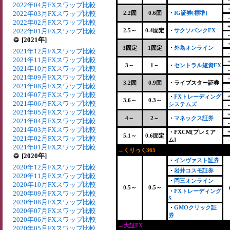
2022年04月FXスワップ比較
2022年03月FXスワップ比較
2.2固
0.6固
・
IG証券[標準]
2022年02月FXスワップ比較
2022年01月FXスワップ比較
2.5～
0.4固定
・
サクソバンクFX
[2021年]
3固定
1固定
・
外為オンライン
2021年12月FXスワップ比較
2021年11月FXスワップ比較
3～
1～
・
セントラル短資FX
2021年10月FXスワップ比較
2021年09月FXスワップ比較
3.2固
0.9固
・ライブスター証券
2021年08月FXスワップ比較
2021年07月FXスワップ比較
・
FXトレーディング
3.6～
0.3～
2021年06月FXスワップ比較
システムズ
2021年05月FXスワップ比較
4～
2～
・
マネックス証券
2021年04月FXスワップ比較
2021年03月FXスワップ比較
・FXCM[プレミア
5.1～
0.6固定
2021年02月FXスワップ比較
ム]
2021年01月FXスワップ比較
→くりっく365
+
[2020年]
・
インヴァスト証券
2020年12月FXスワップ比較
・
岩井コスモ証券
2020年11月FXスワップ比較
・
岡三オンライン
2020年10月FXスワップ比較
0.5～
0.5～
・
FXトレーディング
2020年09月FXスワップ比較
S
2020年08月FXスワップ比較
・
GMOクリック証
2020年07月FXスワップ比較
券
2020年06月FXスワップ比較
→大証FX
2020年05月FXスワップ比較