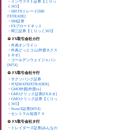
・
インヴァスト証券【くりっ
く365】
・
SBI FXトレード[SBI
FXTRADE]
・
SBI証券
・
FXブロードネット
・
岡三証券【くりっく365】
FX取引会社カ行
・
外為オンライン
・
外為どっとコム[外貨ネクス
トネオ]
・
ゴールデンウェイジャパン
[MT4]
FX取引会社サ行
・
サクソバンク証券
・
JFX[MATRIXTRADER]
・
GMO外貨[外貨ex]
・
GMOクリック証券[FXネオ]
・
GMOクリック証券【くりっ
く365】
・
StoneX証券[MT4]
・
セントラル短資ＦＸ
FX取引会社タ行
・
トレイダーズ証券[みんなの