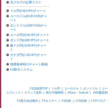
当ブログの記事リスト
ドル円(USD/JPY)チャート
ユーロドル(EUR/USD)チャ
ート
ポンドドル(GBP/USD)チャ
ート
ユーロ円(EUR/JPY)チャート
ポンド円(GBP/JPY)チャート
豪ドル円(AUD/JPY)チャー
ト
カナダ円(CAD/JPY)チャー
ト
指標発表時のチャート動画
FX取引システム
FX記録室TOP
｜
ドル円
｜
ユーロドル
｜
ポンドドル
｜
ユー
スプレッド
｜
スワップ金利
｜
取引可能時間
｜
iPhone・Android
｜
1000通貨単
FX取引会社動向
｜
FXセミナー
｜
FX比較
｜
CFD比較
｜
CFDブログ