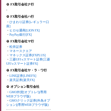
FX取引会社ナ行
-
FX取引会社ハ行
・
ひまわり証券[レギュラー口
座]
・
ヒロセ通商[LION FX]
・
PayPay銀行[FX]
FX取引会社マ行
・
松井証券
・
マネースクエア
・
マネックス証券[FXPLUS]
・
三菱UFJ eスマート証券[三菱
UFJ eスマート証券FX]
FX取引会社ヤ・ラ・ワ行
・
LINE証券[LINEFX]
・
楽天証券[楽天FX]
オプション取引会社
・
GMO外貨[オプトレ!](専用
WEBブラウザ版)
・
GMOクリック証券[外為オプ
ション](専用WEBブラウザ版)