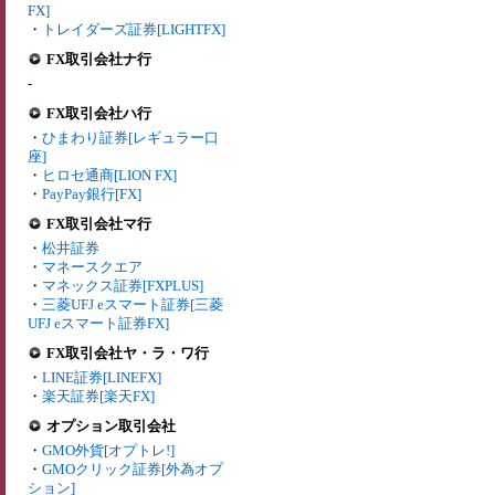
FX]
・
トレイダーズ証券[LIGHTFX]
FX取引会社ナ行
-
FX取引会社ハ行
・
ひまわり証券[レギュラー口
座]
・
ヒロセ通商[LION FX]
・
PayPay銀行[FX]
FX取引会社マ行
・
松井証券
・
マネースクエア
・
マネックス証券[FXPLUS]
・
三菱UFJ eスマート証券[三菱
UFJ eスマート証券FX]
FX取引会社ヤ・ラ・ワ行
・
LINE証券[LINEFX]
・
楽天証券[楽天FX]
オプション取引会社
・
GMO外貨[オプトレ!]
・
GMOクリック証券[外為オプ
ション]