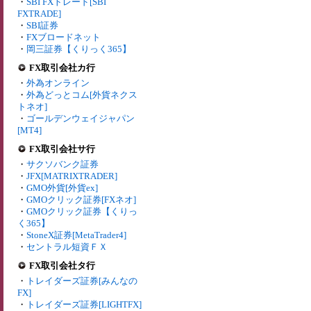
・
SBI FXトレード[SBI
FXTRADE]
・
SBI証券
・
FXブロードネット
・
岡三証券【くりっく365】
FX取引会社カ行
・
外為オンライン
・
外為どっとコム[外貨ネクス
トネオ]
・
ゴールデンウェイジャパン
[MT4]
FX取引会社サ行
・
サクソバンク証券
・
JFX[MATRIXTRADER]
・
GMO外貨[外貨ex]
・
GMOクリック証券[FXネオ]
・
GMOクリック証券【くりっ
く365】
・
StoneX証券[MetaTrader4]
・
セントラル短資ＦＸ
FX取引会社タ行
・
トレイダーズ証券[みんなの
FX]
・
トレイダーズ証券[LIGHTFX]