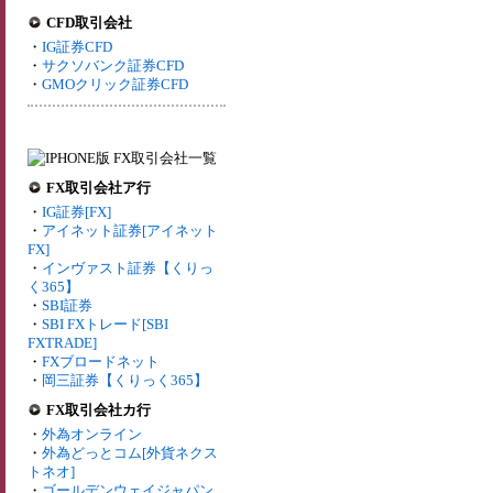
CFD取引会社
・
IG証券CFD
・
サクソバンク証券CFD
・
GMOクリック証券CFD
FX取引会社ア行
・
IG証券[FX]
・
アイネット証券[アイネット
FX]
・
インヴァスト証券【くりっ
く365】
・
SBI証券
・
SBI FXトレード[SBI
FXTRADE]
・
FXブロードネット
・
岡三証券【くりっく365】
FX取引会社カ行
・
外為オンライン
・
外為どっとコム[外貨ネクス
トネオ]
・
ゴールデンウェイジャパン