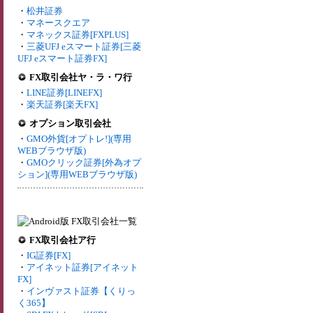
・
松井証券
・
マネースクエア
・
マネックス証券[FXPLUS]
・
三菱UFJ eスマート証券[三菱
UFJ eスマート証券FX]
FX取引会社ヤ・ラ・ワ行
・
LINE証券[LINEFX]
・
楽天証券[楽天FX]
オプション取引会社
・
GMO外貨[オプトレ!](専用
WEBブラウザ版)
・
GMOクリック証券[外為オプ
ション](専用WEBブラウザ版)
FX取引会社ア行
・
IG証券[FX]
・
アイネット証券[アイネット
FX]
・
インヴァスト証券【くりっ
く365】