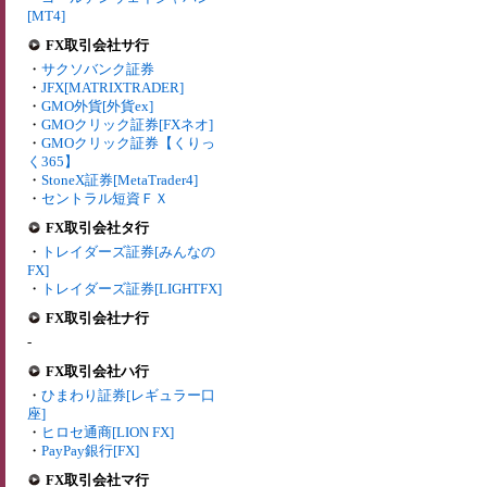
[MT4]
FX取引会社サ行
・
サクソバンク証券
・
JFX[MATRIXTRADER]
・
GMO外貨[外貨ex]
・
GMOクリック証券[FXネオ]
・
GMOクリック証券【くりっ
く365】
・
StoneX証券[MetaTrader4]
・
セントラル短資ＦＸ
FX取引会社タ行
・
トレイダーズ証券[みんなの
FX]
・
トレイダーズ証券[LIGHTFX]
FX取引会社ナ行
-
FX取引会社ハ行
・
ひまわり証券[レギュラー口
座]
・
ヒロセ通商[LION FX]
・
PayPay銀行[FX]
FX取引会社マ行