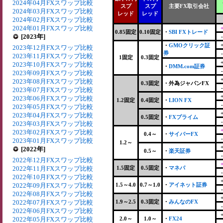
2024年04月FXスワップ比較
スプ
スプ
主要FX取引会社
2024年03月FXスワップ比較
レッド
レッド
2024年02月FXスワップ比較
2024年01月FXスワップ比較
0.85固定
0.10固定
・
SBI FXトレード
[2023年]
・
GMOクリック証
2023年12月FXスワップ比較
券
2023年11月FXスワップ比較
1固定
0.3固定
2023年10月FXスワップ比較
・
DMM.com証券
2023年09月FXスワップ比較
2023年08月FXスワップ比較
0.3固定
・
外為ジャパンFX
2023年07月FXスワップ比較
2023年06月FXスワップ比較
1.2固定
0.4固定
・
LION FX
2023年05月FXスワップ比較
2023年04月FXスワップ比較
0.5固定
・
FXプライム
2023年03月FXスワップ比較
2023年02月FXスワップ比較
0.4～
・
サイバーFX
2023年01月FXスワップ比較
1.2～
[2022年]
0.5～
・
楽天証券
2022年12月FXスワップ比較
2022年11月FXスワップ比較
1.5固定
0.5固定
・
マネパ
2022年10月FXスワップ比較
2022年09月FXスワップ比較
1.5～4.0
0.7～1.0
・
アイネット証券
2022年08月FXスワップ比較
2022年07月FXスワップ比較
1.9～2.5
0.3固定
・
みんなのFX
2022年06月FXスワップ比較
2022年05月FXスワップ比較
2.0～
1.0～
・
FX24