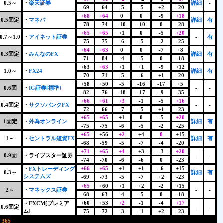
0.5～
・
楽天証券
詳細
-
-69
-64
-5
-5
+2
-20
+68
+64
0
0
-9
+18
0.5固定
・
マネパ
詳細
有
-78
-74
-10
-10
0
-28
+65
+65
+1
0
-5
+20
0.7～1.0
・
アイネット証券
-
有
-75
-75
-6
-5
-2
-25
+64
+63
0
0
-7
+8
0.3固定
・
みんなのFX
詳細
有
-71
-84
-4
-5
0
-18
+63
+63
+1
+1
-9
+12
1.0～
・
FX24
詳細
有
-70
-71
-5
-6
+1
-20
+58
+50
-5
-16
-17
+5
0.6固
・
IG証券[標準]
-
-
-82
-76
-18
-17
-9
-35
+66
+61
+3
-1
-5
+16
0.4固定
・
サクソバンクFX
-
-
-72
-66
-7
-5
+1
-23
+65
+65
+1
0
-5
+20
1固定
・
外為オンライン
詳細
有
-75
-75
-6
-5
-2
-25
+65
+56
+2
+4
0
+15
1～
・
セントラル短資FX
詳細
有
-68
-59
-5
-7
-4
-20
+71
+65
+4
+3
-3
+20
0.9固
・ライブスター証券
-
-
-74
-70
-6
-6
0
-23
+66
+65
+1
+1
-6
+15
・
FXトレーディング
0.3～
詳細
有
システムズ
-69
-73
-5
-7
+2
-23
+65
+60
+1
+2
-2
+15
2～
・
マネックス証券
-
-
-68
-63
-4
-5
0
-18
+60
+53
+2
-1
-4
+17
・FXCM[プレミア
0.6固定
-
-
ム]
-75
-72
-3
-1
+2
-23
365
+