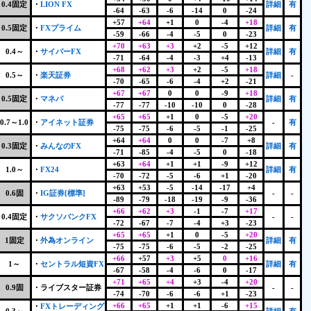
0.4固定
・
LION FX
詳細
有
-64
-63
-6
-14
0
-24
+57
+64
+1
0
-4
+18
0.5固定
・
FXプライム
詳細
有
-59
-66
-4
-5
0
-23
+70
+63
+3
+2
-5
+12
0.4～
・
サイバーFX
詳細
有
-71
-64
-4
-3
+4
-13
+68
+62
+3
+2
-5
+18
0.5～
・
楽天証券
詳細
-
-70
-65
-6
-4
+2
-21
+67
+67
0
0
-9
+18
0.5固定
・
マネパ
詳細
有
-77
-77
-10
-10
0
-28
+65
+65
+1
0
-5
+20
0.7～1.0
・
アイネット証券
-
有
-75
-75
-6
-5
-1
-25
+64
+64
0
0
-7
+8
0.3固定
・
みんなのFX
詳細
有
-71
-85
-4
-5
0
-18
+63
+64
+1
+1
-9
+12
1.0～
・
FX24
詳細
有
-70
-72
-5
-6
+1
-20
+63
+53
-5
-14
-17
+4
0.6固
・
IG証券[標準]
-
-
-89
-79
-18
-19
-9
-36
+66
+62
+3
-1
-7
+17
0.4固定
・
サクソバンクFX
-
-
-72
-67
-7
-4
+3
-23
+65
+65
+1
0
-5
+20
1固定
・
外為オンライン
詳細
有
-75
-75
-6
-5
-2
-25
+66
+57
+3
+5
0
+16
1～
・
セントラル短資FX
詳細
有
-67
-58
-4
-6
0
-17
+71
+65
+4
+3
-4
+20
0.9固
・ライブスター証券
-
-
-74
-70
-6
-6
+1
-23
+66
+65
+1
+1
-6
+15
・
FXトレーディング