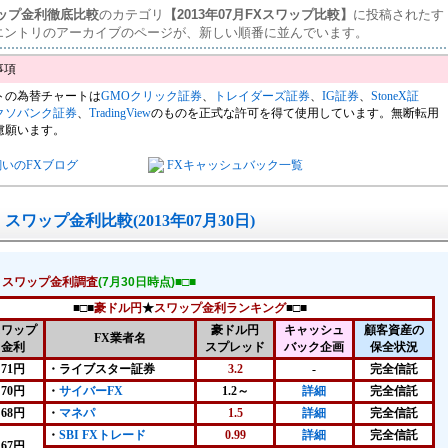
ワップ金利徹底比較
のカテゴリ
【2013年07月FXスワップ比較】
に投稿されたす
エントリのアーカイブのページが、新しい順番に並んでいます。
トの為替チャートは
GMOクリック証券
、
トレイダーズ証券
、
IG証券
、
StoneX証
クソバンク証券
、
TradingView
のものを正式な許可を得て使用しています。無断転用
慮願います。
飼いのFXブログ
FXキャッシュバック一覧
スワップ金利比較(2013年07月30日)
！スワップ金利調査
(7月30日時点)■□■
■□■
豪ドル円
★
スワップ金利ランキング
■□■
スワップ
豪ドル円
キャッシュ
顧客資産の
FX業者名
金利
スプレッド
バック企画
保全状況
71円
・ライブスター証券
3.2
-
完全信託
70円
・
サイバーFX
1.2～
詳細
完全信託
68円
・
マネパ
1.5
詳細
完全信託
・
SBI FXトレード
0.99
詳細
完全信託
67円