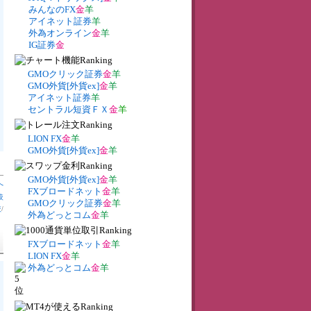
みんなのFX
金
羊
アイネット証券
羊
外為オンライン
金
羊
IG証券
金
GMOクリック証券
金
羊
GMO外貨[外貨ex]
金
羊
アイネット証券
羊
セントラル短資ＦＸ
金
羊
LION FX
金
羊
GMO外貨[外貨ex]
金
羊
GMO外貨[外貨ex]
金
羊
へ
FXブロードネット
金
羊
較
GMOクリック証券
金
羊
較
/
外為どっとコム
金
羊
FXブロードネット
金
羊
LION FX
金
羊
外為どっとコム
金
羊