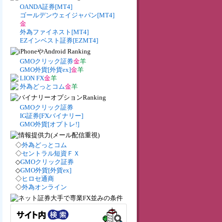
OANDA証券[MT4]
ゴールデンウェイジャパン[MT4]
金
外為ファイネスト[MT4]
EZインベスト証券[EZMT4]
GMOクリック証券
金
羊
GMO外貨[外貨ex]
金
羊
LION FX
金
羊
外為どっとコム
金
羊
GMOクリック証券
IG証券[FXバイナリー]
GMO外貨[オプトレ!]
◇
外為どっとコム
◇
セントラル短資ＦＸ
◇
GMOクリック証券
◇
GMO外貨[外貨ex]
◇
ヒロセ通商
◇
外為オンライン