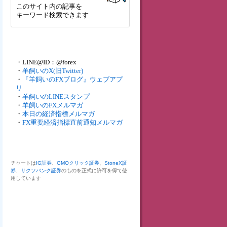
このサイト内の記事を
キーワード検索できます
・LINE@ID：@forex
・
羊飼いのX(旧Twitter)
・
『羊飼いのFXブログ』ウェブアプ
リ
・
羊飼いのLINEスタンプ
・
羊飼いのFXメルマガ
・
本日の経済指標メルマガ
・
FX重要経済指標直前通知メルマガ
チャートは
IG証券
、
GMOクリック証券
、
StoneX証
券
、
サクソバンク証券
のものを正式に許可を得て使
用しています