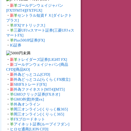
・
新
羊
ゴールデンウェイジャパン
[FXTFMT4][FXTFGX]
・
新
羊
セントラル短資ＦＸ[ダイレクト
プラス]
・
羊
JFX[マトリックス]
・
羊
三菱UFJ eスマート証券[三菱UFJ eス
マートFX]
・
羊
Plus500JP証券[FX]
・
IG証券
・
新
羊
トレイダーズ証券[LIGHT FX]
・
新
ゴールデンウェイジャパン[商品
CFD][商品KO]
・
新
外為どっとコム[CFD]
・
新
外為どっとコム[らくらくFX積立]
・
新
SBIFXトレード[FX]
・
新
外為ファイネスト[MT4][MT5]
・
羊
GMOクリック証券[FXネオ]
・
羊
GMO外貨[外貨ex]
・
羊
外為オンライン
・
羊
岡三オンライン[くりっく株365]
・
羊
岡三オンライン[くりっく365]
・
羊
FXブロードネット
・
羊
アイネット証券[ループイフダン]
・
ヒロセ通商[LION CFD]