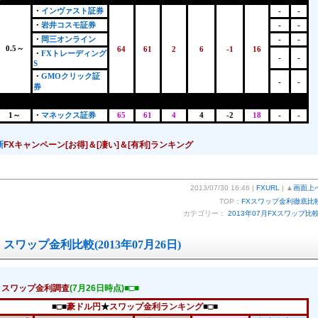
・
インヴァスト証券
-
-
・
岩井コスモ証券
-
-
・
岡三オンライン
-
-
0.5～
64
61
2
6
-1
16
・
FXトレーディング
-
-
S
・
GMOクリック証
-
-
券
1～
・
マネックス証券
65
61
4
4
-2
18
-
-
新
FXキャンペーン[お得]＆[凄い]＆[有利]ランキング
2013/07/30 16:46 |
FXURL
| ▲
画面上
TOP：
FXスワップ金利徹底比
カテゴリー：
2013年07月FXスワップ比
スワップ金利比較(2013年07月26日)
！スワップ金利調査
(7月26日時点)■□■
■□■
豪ドル円
★
スワップ金利ランキング
■□■