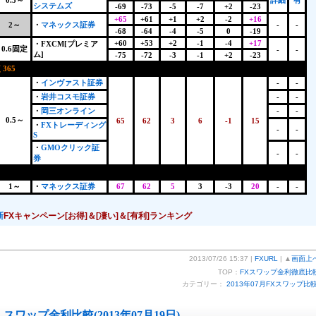
0.3～
詳細
有
システムズ
-69
-73
-5
-7
+2
-23
+65
+61
+1
+2
-2
+16
2～
・
マネックス証券
-
-
-68
-64
-4
-5
0
-19
+60
+53
+2
-1
-4
+17
・FXCM[プレミア
0.6固定
-
-
ム]
-75
-72
-3
-1
+2
-23
365
+
・
インヴァスト証券
-
-
・
岩井コスモ証券
-
-
・
岡三オンライン
-
-
0.5～
65
62
3
6
-1
15
・
FXトレーディング
-
-
S
・
GMOクリック証
-
-
券
1～
・
マネックス証券
67
62
5
3
-3
20
-
-
新
FXキャンペーン[お得]＆[凄い]＆[有利]ランキング
2013/07/26 15:37 |
FXURL
| ▲
画面上
TOP：
FXスワップ金利徹底比
カテゴリー：
2013年07月FXスワップ比
スワップ金利比較(2013年07月19日)