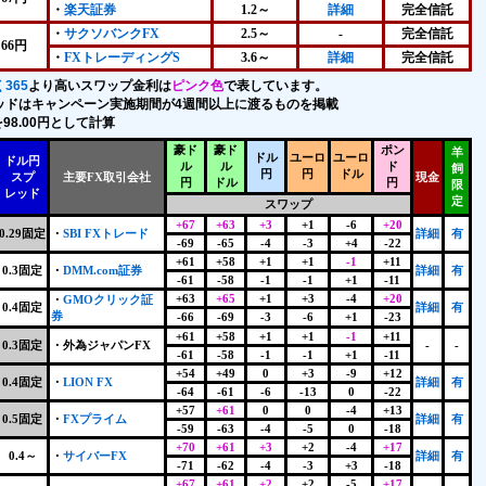
・
楽天証券
1.2～
詳細
完全信託
・
サクソバンクFX
2.5～
-
完全信託
66円
・
FXトレーディングS
3.6～
詳細
完全信託
365
より高いスワップ金利は
ピンク色
で表しています。
ッドはキャンペーン実施期間が4週間以上に渡るものを掲載
98.00円として計算
豪ド
豪ド
ポン
羊
ドル
ユーロ
ユーロ
ドル円
ル
ル
ド
飼
円
円
ドル
スプ
主要FX取引会社
現金
円
ドル
円
限
レッド
定
スワップ
+67
+63
+3
+1
-6
+20
0.29固定
・
SBI FXトレード
詳細
有
-69
-65
-4
-3
+4
-22
+61
+58
+1
+1
-1
+11
0.3固定
・
DMM.com証券
詳細
有
-61
-58
-1
-1
+1
-11
+63
+65
+1
+3
-4
+20
・
GMOクリック証
0.4固定
詳細
有
券
-66
-69
-3
-6
+1
-23
+61
+58
+1
+1
-1
+11
0.3固定
・
外為ジャパンFX
-
-
-61
-58
-1
-1
+1
-11
+54
+49
0
+3
-9
+12
0.4固定
・
LION FX
詳細
有
-64
-61
-6
-13
0
-22
+57
+61
0
0
-4
+13
0.5固定
・
FXプライム
詳細
有
-59
-63
-4
-5
0
-18
+70
+61
+3
+2
-4
+17
0.4～
・
サイバーFX
詳細
有
-71
-62
-4
-3
+3
-18
+67
+61
+2
+2
-5
+17