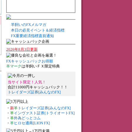
羊飼いのFXメルマガ
本日の必見イベント＆経済指標
FX重要経済指標直前通知
2026年8月3日更新
FXキャッシュバックお得順
羊マーク
は羊飼いＦＸ限定特典
当サイト限定！人気！
合計11000円キャッシュバック！！
トレイダーズ証券[みんなのFX]
・
新
羊
トレイダーズ証券[みんなのFX]
・
羊
インヴァスト証券[トライオートFX]
・
羊
外為どっとコム
・
羊
ヒロセ通商[LION FX]