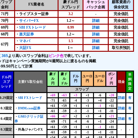
スワップ
豪ドル円
キャッシュ
顧客資産の
FX業者名
金利
スプレッド
バック企画
保全状況
71円
・ライブスター証券
3.2
-
完全信託
70円
・
サイバーFX
1.2～
詳細
完全信託
69円
・
SBI FXトレード
0.99
詳細
完全信託
68円
・
楽天証券
1.2～
詳細
完全信託
・
マネパ
1.5
詳細
完全信託
67円
・
大証FX
1～
詳細
取引所預託
365
より高いスワップ金利は
ピンク色
で表しています。
ッドはキャンペーン実施期間が4週間以上に渡るものを掲載
99.50円として計算
豪ド
豪ド
ポン
羊
ドル
ユーロ
ユーロ
ドル円
ル
ル
ド
飼
円
円
ドル
スプ
主要FX取引会社
現金
円
ドル
円
限
レッド
定
スワップ
+69
+63
+3
+1
-6
+20
0.29固定
・
SBI FXトレード
詳細
有
-71
-65
-4
-3
+4
-22
+61
+59
+1
+1
-1
+11
0.3固定
・
DMM.com証券
詳細
有
-61
-59
-1
-1
+1
-11
+66
+67
+2
+3
-4
+21
・
GMOクリック証
0.4固定
詳細
有
券
-69
-71
-4
-6
+1
-24
+61
+59
+1
+1
-1
+11
0.3固定
・
外為ジャパンFX
-
-
-61
-59
-1
-1
+1
-11
+54
+50
0
+4
-10
+14