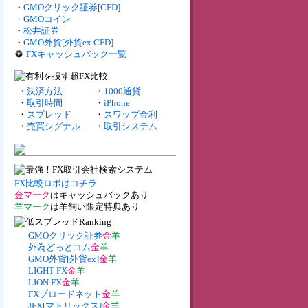
・
GMOクリック証券[CFD]
・
GMOコイン
・
松井証券
・
GMO外貨[外貨ex CFD]
FXキャッシュバック一覧
・
決済方法
・
1000通貨
・
取引時間
・
iPhone
・
スプレッド
・
スワップ金利
・
売買シグナル
・
取引システム
FX比較ロボはコチラ
金マーク
はキャッシュバックあり
羊マーク
は羊飼い限定特典あり
GMOクリック証券
金
羊
外為どっとコム
金
羊
GMO外貨[外貨ex]
金
羊
LIGHT FX
金
羊
LION FX
金
羊
FXブロードネット
金
羊
JFX[マトリックス]
金
羊