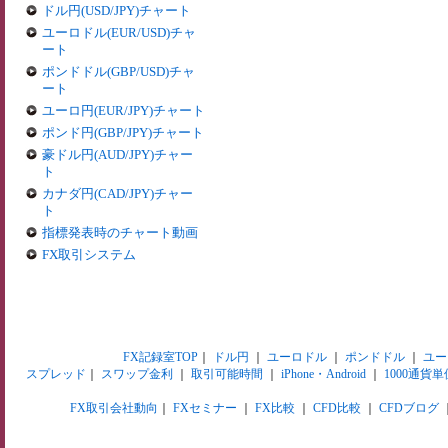
ドル円(USD/JPY)チャート
ユーロドル(EUR/USD)チャ
ート
ポンドドル(GBP/USD)チャ
ート
ユーロ円(EUR/JPY)チャート
ポンド円(GBP/JPY)チャート
豪ドル円(AUD/JPY)チャー
ト
カナダ円(CAD/JPY)チャー
ト
指標発表時のチャート動画
FX取引システム
FX記録室TOP
｜
ドル円
｜
ユーロドル
｜
ポンドドル
｜
ユー
スプレッド
｜
スワップ金利
｜
取引可能時間
｜
iPhone・Android
｜
1000通貨単
FX取引会社動向
｜
FXセミナー
｜
FX比較
｜
CFD比較
｜
CFDブログ