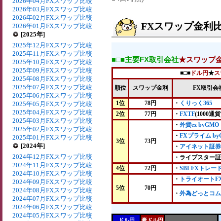
2026年04月FXスワップ比較
2026年03月FXスワップ比較
2026年02月FXスワップ比較
FXスワップ金利比較
2026年01月FXスワップ比較
[2025年]
2025年12月FXスワップ比較
2025年11月FXスワップ比較
■□■主要FX取引会社
★スワップ
2025年10月FXスワップ比較
2025年09月FXスワップ比較
■□■
ドル円
★
ス
2025年08月FXスワップ比較
2025年07月FXスワップ比較
順位
スワップ金利
FX取引会
2025年06月FXスワップ比較
1位
78円
・
くりっく365
2025年05月FXスワップ比較
2025年04月FXスワップ比較
2位
77円
・
FXTF
(1000通貨
2025年03月FXスワップ比較
・
外貨ex byGMO
2025年02月FXスワップ比較
・
FXプライム by
2025年01月FXスワップ比較
3位
73円
[2024年]
・
アイネット証券
2024年12月FXスワップ比較
・ライブスター証
2024年11月FXスワップ比較
4位
72円
・
SBI FXトレー
2024年10月FXスワップ比較
・
トライオートF
2024年09月FXスワップ比較
5位
70円
2024年08月FXスワップ比較
・
外為どっとコム
2024年07月FXスワップ比較
2024年06月FXスワップ比較
2024年05月FXスワップ比較
ドル円
豪ドル円