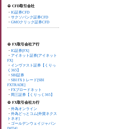
CFD取引会社
・
IG証券CFD
・
サクソバンク証券CFD
・
GMOクリック証券CFD
FX取引会社ア行
・
IG証券[FX]
・
アイネット証券[アイネット
FX]
・
インヴァスト証券【くりっ
く365】
・
SBI証券
・
SBI FXトレード[SBI
FXTRADE]
・
FXブロードネット
・
岡三証券【くりっく365】
FX取引会社カ行
・
外為オンライン
・
外為どっとコム[外貨ネクス
トネオ]
・
ゴールデンウェイジャパン
[MT4]