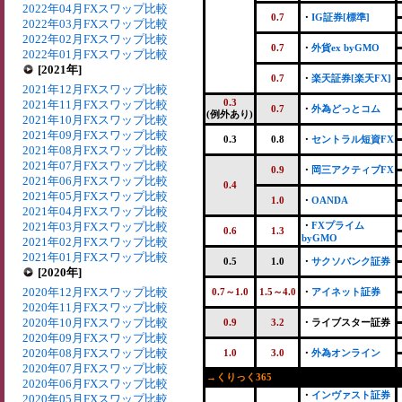
2022年04月FXスワップ比較
0.7
・
IG証券[標準]
2022年03月FXスワップ比較
2022年02月FXスワップ比較
0.7
・
外貨ex byGMO
2022年01月FXスワップ比較
[2021年]
0.7
・
楽天証券[楽天FX]
2021年12月FXスワップ比較
0.3
2021年11月FXスワップ比較
0.7
・
外為どっとコム
(例外あり)
2021年10月FXスワップ比較
2021年09月FXスワップ比較
0.3
0.8
・
セントラル短資FX
2021年08月FXスワップ比較
2021年07月FXスワップ比較
0.9
・
岡三アクティブFX
2021年06月FXスワップ比較
0.4
2021年05月FXスワップ比較
1.0
・
OANDA
2021年04月FXスワップ比較
2021年03月FXスワップ比較
・
FXプライム
0.6
1.3
byGMO
2021年02月FXスワップ比較
2021年01月FXスワップ比較
0.5
1.0
・
サクソバンク証券
[2020年]
2020年12月FXスワップ比較
0.7～1.0
1.5～4.0
・
アイネット証券
2020年11月FXスワップ比較
2020年10月FXスワップ比較
0.9
3.2
・ライブスター証券
2020年09月FXスワップ比較
2020年08月FXスワップ比較
1.0
3.0
・
外為オンライン
2020年07月FXスワップ比較
→くりっく365
2020年06月FXスワップ比較
・
インヴァスト証券
2020年05月FXスワップ比較