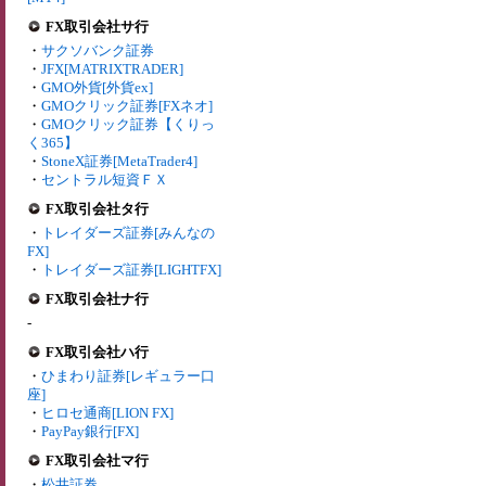
FX取引会社サ行
・
サクソバンク証券
・
JFX[MATRIXTRADER]
・
GMO外貨[外貨ex]
・
GMOクリック証券[FXネオ]
・
GMOクリック証券【くりっ
く365】
・
StoneX証券[MetaTrader4]
・
セントラル短資ＦＸ
FX取引会社タ行
・
トレイダーズ証券[みんなの
FX]
・
トレイダーズ証券[LIGHTFX]
FX取引会社ナ行
-
FX取引会社ハ行
・
ひまわり証券[レギュラー口
座]
・
ヒロセ通商[LION FX]
・
PayPay銀行[FX]
FX取引会社マ行
・
松井証券