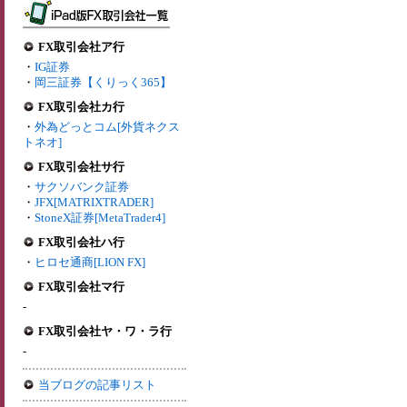
FX取引会社ア行
・
IG証券
・
岡三証券【くりっく365】
FX取引会社カ行
・
外為どっとコム[外貨ネクス
トネオ]
FX取引会社サ行
・
サクソバンク証券
・
JFX[MATRIXTRADER]
・
StoneX証券[MetaTrader4]
FX取引会社ハ行
・
ヒロセ通商[LION FX]
FX取引会社マ行
-
FX取引会社ヤ・ワ・ラ行
-
当ブログの記事リスト