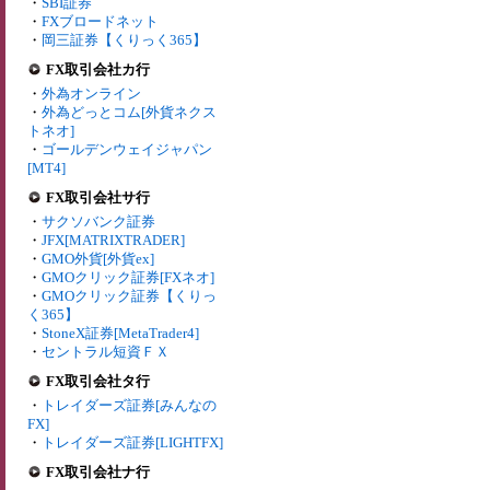
・
SBI証券
・
FXブロードネット
・
岡三証券【くりっく365】
FX取引会社カ行
・
外為オンライン
・
外為どっとコム[外貨ネクス
トネオ]
・
ゴールデンウェイジャパン
[MT4]
FX取引会社サ行
・
サクソバンク証券
・
JFX[MATRIXTRADER]
・
GMO外貨[外貨ex]
・
GMOクリック証券[FXネオ]
・
GMOクリック証券【くりっ
く365】
・
StoneX証券[MetaTrader4]
・
セントラル短資ＦＸ
FX取引会社タ行
・
トレイダーズ証券[みんなの
FX]
・
トレイダーズ証券[LIGHTFX]
FX取引会社ナ行