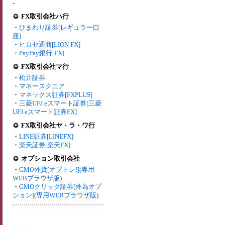
-
FX取引会社ハ行
・
ひまわり証券[レギュラー口
座]
・
ヒロセ通商[LION FX]
・
PayPay銀行[FX]
FX取引会社マ行
・
松井証券
・
マネースクエア
・
マネックス証券[FXPLUS]
・
三菱UFJ eスマート証券[三菱
UFJ eスマート証券FX]
FX取引会社ヤ・ラ・ワ行
・
LINE証券[LINEFX]
・
楽天証券[楽天FX]
オプション取引会社
・
GMO外貨[オプトレ!](専用
WEBブラウザ版)
・
GMOクリック証券[外為オプ
ション](専用WEBブラウザ版)