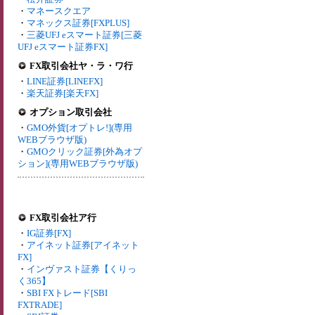
・
マネースクエア
・
マネックス証券[FXPLUS]
・
三菱UFJ eスマート証券[三菱
UFJ eスマート証券FX]
FX取引会社ヤ・ラ・ワ行
・
LINE証券[LINEFX]
・
楽天証券[楽天FX]
オプション取引会社
・
GMO外貨[オプトレ!](専用
WEBブラウザ版)
・
GMOクリック証券[外為オプ
ション](専用WEBブラウザ版)
FX取引会社ア行
・
IG証券[FX]
・
アイネット証券[アイネット
FX]
・
インヴァスト証券【くりっ
く365】
・
SBI FXトレード[SBI
FXTRADE]