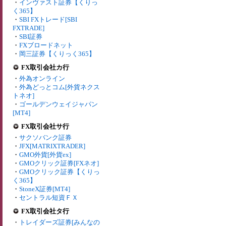
・
インヴァスト証券【くりっ
く365】
・
SBI FXトレード[SBI
FXTRADE]
・
SBI証券
・
FXブロードネット
・
岡三証券【くりっく365】
FX取引会社カ行
・
外為オンライン
・
外為どっとコム[外貨ネクス
トネオ]
・
ゴールデンウェイジャパン
[MT4]
FX取引会社サ行
・
サクソバンク証券
・
JFX[MATRIXTRADER]
・
GMO外貨[外貨ex]
・
GMOクリック証券[FXネオ]
・
GMOクリック証券【くりっ
く365】
・
StoneX証券[MT4]
・
セントラル短資ＦＸ
FX取引会社タ行
・
トレイダーズ証券[みんなの