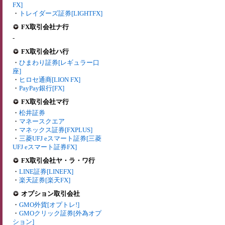
FX]
・
トレイダーズ証券[LIGHTFX]
FX取引会社ナ行
-
FX取引会社ハ行
・
ひまわり証券[レギュラー口
座]
・
ヒロセ通商[LION FX]
・
PayPay銀行[FX]
FX取引会社マ行
・
松井証券
・
マネースクエア
・
マネックス証券[FXPLUS]
・
三菱UFJ eスマート証券[三菱
UFJ eスマート証券FX]
FX取引会社ヤ・ラ・ワ行
・
LINE証券[LINEFX]
・
楽天証券[楽天FX]
オプション取引会社
・
GMO外貨[オプトレ!]
・
GMOクリック証券[外為オプ
ション]