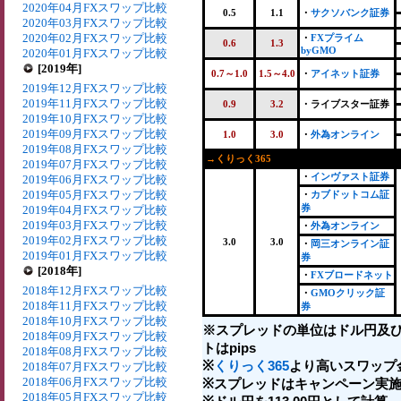
2020年04月FXスワップ比較
0.5
1.1
・
サクソバンク証券
2020年03月FXスワップ比較
2020年02月FXスワップ比較
・
FXプライム
0.6
1.3
byGMO
2020年01月FXスワップ比較
[2019年]
0.7～1.0
1.5～4.0
・
アイネット証券
2019年12月FXスワップ比較
2019年11月FXスワップ比較
0.9
3.2
・ライブスター証券
2019年10月FXスワップ比較
2019年09月FXスワップ比較
1.0
3.0
・
外為オンライン
2019年08月FXスワップ比較
→くりっく365
2019年07月FXスワップ比較
・
インヴァスト証券
2019年06月FXスワップ比較
2019年05月FXスワップ比較
・
カブドットコム証
券
2019年04月FXスワップ比較
2019年03月FXスワップ比較
・
外為オンライン
2019年02月FXスワップ比較
3.0
3.0
・
岡三オンライン証
2019年01月FXスワップ比較
券
[2018年]
・
FXブロードネット
2018年12月FXスワップ比較
・
GMOクリック証
2018年11月FXスワップ比較
券
2018年10月FXスワップ比較
※スプレッドの単位はドル円及
2018年09月FXスワップ比較
トはpips
2018年08月FXスワップ比較
※
くりっく365
より高いスワップ
2018年07月FXスワップ比較
2018年06月FXスワップ比較
※スプレッドはキャンペーン実施
2018年05月FXスワップ比較