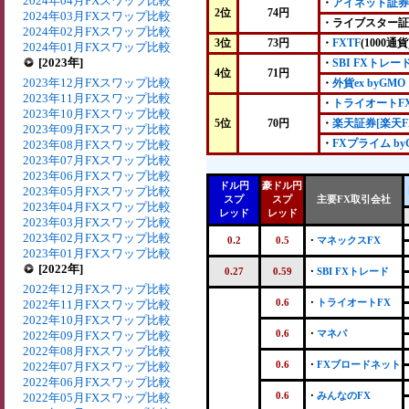
2024年04月FXスワップ比較
・
アイネット証券
2位
74円
2024年03月FXスワップ比較
・ライブスター証
2024年02月FXスワップ比較
3位
73円
・
FXTF
(1000通貨
2024年01月FXスワップ比較
[2023年]
・
SBI FXトレー
4位
71円
2023年12月FXスワップ比較
・
外貨ex byGMO
2023年11月FXスワップ比較
・
トライオートF
2023年10月FXスワップ比較
5位
70円
・
楽天証券[楽天F
2023年09月FXスワップ比較
・
FXプライム by
2023年08月FXスワップ比較
2023年07月FXスワップ比較
2023年06月FXスワップ比較
ドル円
豪ドル円
2023年05月FXスワップ比較
スプ
スプ
主要FX取引会社
2023年04月FXスワップ比較
レッド
レッド
2023年03月FXスワップ比較
2023年02月FXスワップ比較
0.2
0.5
・
マネックスFX
2023年01月FXスワップ比較
[2022年]
0.27
0.59
・
SBI FXトレード
2022年12月FXスワップ比較
0.6
・
トライオートFX
2022年11月FXスワップ比較
2022年10月FXスワップ比較
0.6
・
マネパ
2022年09月FXスワップ比較
2022年08月FXスワップ比較
0.6
・
FXブロードネット
2022年07月FXスワップ比較
2022年06月FXスワップ比較
0.6
・
みんなのFX
2022年05月FXスワップ比較