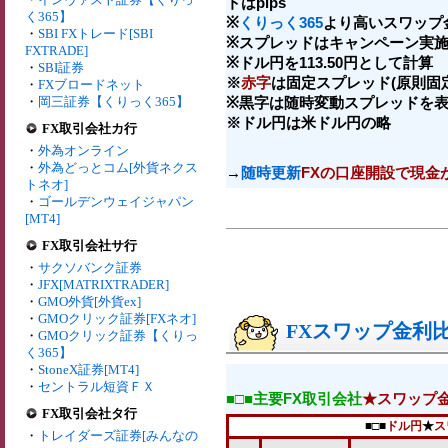
トはpips
く365】
※
くりっく365
より高いスワップ
・
SBI FXトレード[SBI
※スプレッドはキャンペーン実施
FXTRADE]
※ドル円を113.50円として計算
・
SBI証券
※
赤字
は固定スプレッド(原則固
・
FXブロードネット
・
岡三証券【くりっく365】
※黒字は随時変動スプレッドを
※ドル円は米ドル円の略
FX取引会社カ行
・
外為オンライン
・
外為どっとコム[外貨ネクス
→
随時更新
FXの口座開設で現金
トネオ]
・
ゴールデンウェイジャパン
[MT4]
FX取引会社サ行
・
サクソバンク証券
・
JFX[MATRIXTRADER]
・
GMO外貨[外貨ex]
・
GMOクリック証券[FXネオ]
FXスワップ金利比較
・
GMOクリック証券【くりっ
く365】
・
StoneX証券[MT4]
・
セントラル短資ＦＸ
■□■主要FX取引会社
★スワップ
FX取引会社タ行
■□■
ドル円
★
ス
・
トレイダーズ証券[みんなの