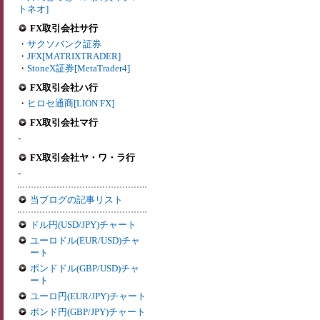
トネオ]
FX取引会社サ行
・
サクソバンク証券
・
JFX[MATRIXTRADER]
・
StoneX証券[MetaTrader4]
FX取引会社ハ行
・
ヒロセ通商[LION FX]
FX取引会社マ行
-
FX取引会社ヤ・ワ・ラ行
-
当ブログの記事リスト
ドル円(USD/JPY)チャート
ユーロドル(EUR/USD)チャ
ート
ポンドドル(GBP/USD)チャ
ート
ユーロ円(EUR/JPY)チャート
ポンド円(GBP/JPY)チャート