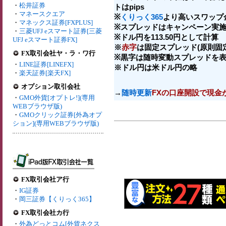
・
松井証券
トはpips
・
マネースクエア
※
くりっく365
より高いスワップ
・
マネックス証券[FXPLUS]
※スプレッドはキャンペーン実施
・
三菱UFJ eスマート証券[三菱
※ドル円を113.50円として計算
UFJ eスマート証券FX]
※
赤字
は固定スプレッド(原則固
FX取引会社ヤ・ラ・ワ行
※黒字は随時変動スプレッドを
・
LINE証券[LINEFX]
※ドル円は米ドル円の略
・
楽天証券[楽天FX]
オプション取引会社
→
随時更新
FXの口座開設で現金
・
GMO外貨[オプトレ!](専用
WEBブラウザ版)
・
GMOクリック証券[外為オプ
ション](専用WEBブラウザ版)
FX取引会社ア行
・
IG証券
・
岡三証券【くりっく365】
FX取引会社カ行
・
外為どっとコム[外貨ネクス