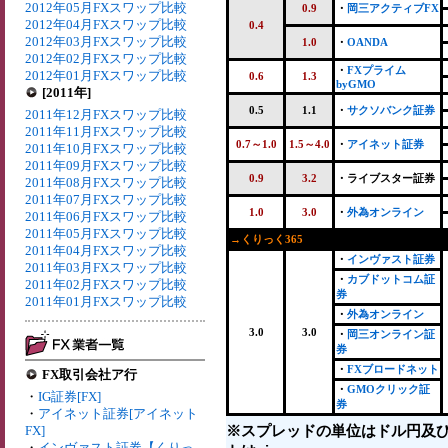
2012年05月FXスワップ比較
0.9
・
岡三アクティブFX
2012年04月FXスワップ比較
0.4
2012年03月FXスワップ比較
1.0
・
OANDA
2012年02月FXスワップ比較
・
FXプライム
2012年01月FXスワップ比較
0.6
1.3
byGMO
[2011年]
0.5
1.1
・
サクソバンク証券
2011年12月FXスワップ比較
2011年11月FXスワップ比較
0.7～1.0
1.5～4.0
・
アイネット証券
2011年10月FXスワップ比較
2011年09月FXスワップ比較
0.9
3.2
・ライブスター証券
2011年08月FXスワップ比較
2011年07月FXスワップ比較
1.0
3.0
・
外為オンライン
2011年06月FXスワップ比較
2011年05月FXスワップ比較
→くりっく365
2011年04月FXスワップ比較
・
インヴァスト証券
2011年03月FXスワップ比較
・
カブドットコム証
2011年02月FXスワップ比較
券
2011年01月FXスワップ比較
・
外為オンライン
3.0
3.0
・
岡三オンライン証
券
・
FXブロードネット
FX取引会社ア行
・
GMOクリック証
・
IG証券[FX]
券
・
アイネット証券[アイネット
※スプレッドの単位はドル円及
FX]
・
インヴァスト証券【くりっ