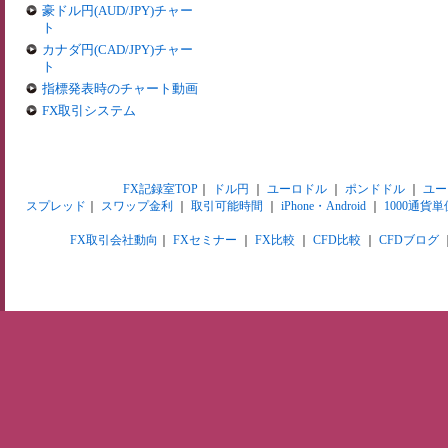
豪ドル円(AUD/JPY)チャー
ト
カナダ円(CAD/JPY)チャー
ト
指標発表時のチャート動画
FX取引システム
FX記録室TOP
｜
ドル円
｜
ユーロドル
｜
ポンドドル
｜
ユー
スプレッド
｜
スワップ金利
｜
取引可能時間
｜
iPhone・Android
｜
1000通貨単
FX取引会社動向
｜
FXセミナー
｜
FX比較
｜
CFD比較
｜
CFDブログ