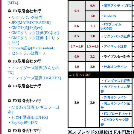
[MT4]
0.9
・
岡三アクティブFX
FX取引会社サ行
0.4
1.0
・
OANDA
・
サクソバンク証券
・
JFX[MATRIXTRADER]
・
FXプライム
0.6
1.3
・
GMO外貨[外貨ex]
byGMO
・
GMOクリック証券[FXネオ]
0.5
1.0
・
サクソバンク証券
・
GMOクリック証券【くりっ
く365】
0.7～1.0
1.5～4.0
・
アイネット証券
・
StoneX証券[MetaTrader4]
・
セントラル短資ＦＸ
0.9
3.2
・ライブスター証券
FX取引会社タ行
1.0
3.0
・
外為オンライン
・
トレイダーズ証券[みんなの
FX]
→くりっく365
・
トレイダーズ証券[LIGHTFX]
・
インヴァスト証券
FX取引会社ナ行
・
カブドットコム証
券
-
・
外為オンライン
FX取引会社ハ行
3.0
3.0
・
岡三オンライン証
・
ひまわり証券[レギュラー口
券
座]
・
FXブロードネット
・
ヒロセ通商[LION FX]
・
GMOクリック証
・
PayPay銀行[FX]
券
FX取引会社マ行
※スプレッドの単位はドル円及