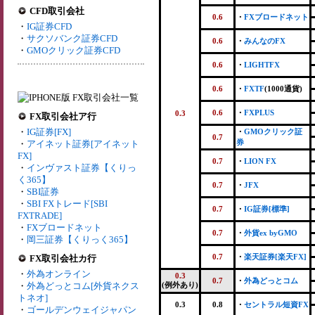
CFD取引会社
0.6
・
FXブロードネット
・
IG証券CFD
・
サクソバンク証券CFD
0.6
・
みんなのFX
・
GMOクリック証券CFD
0.6
・
LIGHTFX
0.6
・
FXTF
(1000通貨)
0.6
・
FXPLUS
0.3
FX取引会社ア行
・
IG証券[FX]
・
GMOクリック証
0.7
券
・
アイネット証券[アイネット
FX]
0.7
・
LION FX
・
インヴァスト証券【くりっ
く365】
0.7
・
JFX
・
SBI証券
・
SBI FXトレード[SBI
0.7
・
IG証券[標準]
FXTRADE]
・
FXブロードネット
0.7
・
外貨ex byGMO
・
岡三証券【くりっく365】
0.7
・
楽天証券[楽天FX]
FX取引会社カ行
・
外為オンライン
0.3
0.7
・
外為どっとコム
・
外為どっとコム[外貨ネクス
(例外あり)
トネオ]
0.3
0.8
・
セントラル短資FX
・
ゴールデンウェイジャパン