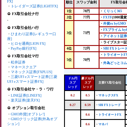
FX]
順位
スワップ金利
FX取引会
・
トレイダーズ証券[LIGHTFX]
1位
78円
・
くりっく365
FX取引会社ナ行
2位
77円
・
FXTF
(1000通貨
-
・
外貨ex byGMO
FX取引会社ハ行
・
FXプライム by
3位
73円
・
ひまわり証券[レギュラー口
・
アイネット証券
座]
・ライブスター証
・
ヒロセ通商[LION FX]
・
PayPay銀行[FX]
4位
72円
・
SBI FXトレー
・
トライオートF
FX取引会社マ行
5位
70円
・
松井証券
・
外為どっとコム
・
マネースクエア
・
マネックス証券[FXPLUS]
・
三菱UFJ eスマート証券[三菱
ドル円
豪ドル円
UFJ eスマート証券FX]
スプ
スプ
主要FX取引会社
レッド
レッド
FX取引会社ヤ・ラ・ワ行
・
LINE証券[LINEFX]
0.2
0.5
・
マネックスFX
・
楽天証券[楽天FX]
0.27
0.59
・
SBI FXトレード
オプション取引会社
・
GMO外貨[オプトレ!]
0.6
・
トライオートFX
・
GMOクリック証券[外為オプ
ション]
0.6
・
マネパ