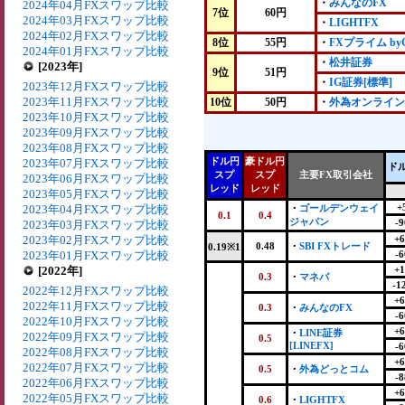
・
みんなのFX
2024年04月FXスワップ比較
7位
60円
2024年03月FXスワップ比較
・
LIGHTFX
2024年02月FXスワップ比較
8位
55円
・
FXプライム by
2024年01月FXスワップ比較
・
松井証券
[2023年]
9位
51円
・
IG証券[標準]
2023年12月FXスワップ比較
2023年11月FXスワップ比較
10位
50円
・
外為オンライン
2023年10月FXスワップ比較
2023年09月FXスワップ比較
2023年08月FXスワップ比較
ドル円
豪ドル円
2023年07月FXスワップ比較
ド
スプ
スプ
主要FX取引会社
2023年06月FXスワップ比較
レッド
レッド
2023年05月FXスワップ比較
+
2023年04月FXスワップ比較
・
ゴールデンウェイ
0.1
0.4
ジャパン
-9
2023年03月FXスワップ比較
2023年02月FXスワップ比較
+6
0.48
・
SBI FXトレード
0.19※1
2023年01月FXスワップ比較
-6
[2022年]
+1
0.3
・
マネパ
-1
2022年12月FXスワップ比較
+6
2022年11月FXスワップ比較
0.3
・
みんなのFX
-6
2022年10月FXスワップ比較
+6
・
LINE証券
2022年09月FXスワップ比較
0.5
[LINEFX]
-6
2022年08月FXスワップ比較
+6
2022年07月FXスワップ比較
0.5
・
外為どっとコム
-8
2022年06月FXスワップ比較
+6
2022年05月FXスワップ比較
0.6
・
LIGHTFX