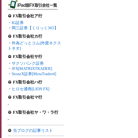
FX取引会社ア行
・
IG証券
・
岡三証券【くりっく365】
FX取引会社カ行
・
外為どっとコム[外貨ネクス
トネオ]
FX取引会社サ行
・
サクソバンク証券
・
JFX[MATRIXTRADER]
・
StoneX証券[MetaTrader4]
FX取引会社ハ行
・
ヒロセ通商[LION FX]
FX取引会社マ行
-
FX取引会社ヤ・ワ・ラ行
-
当ブログの記事リスト