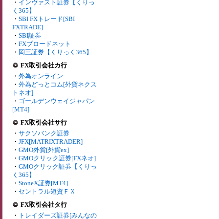
・
インヴァスト証券【くりっ
く365】
・
SBI FXトレード[SBI
FXTRADE]
・
SBI証券
・
FXブロードネット
・
岡三証券【くりっく365】
FX取引会社カ行
・
外為オンライン
・
外為どっとコム[外貨ネクス
トネオ]
・
ゴールデンウェイジャパン
[MT4]
FX取引会社サ行
・
サクソバンク証券
・
JFX[MATRIXTRADER]
・
GMO外貨[外貨ex]
・
GMOクリック証券[FXネオ]
・
GMOクリック証券【くりっ
く365】
・
StoneX証券[MT4]
・
セントラル短資ＦＸ
FX取引会社タ行
・
トレイダーズ証券[みんなの