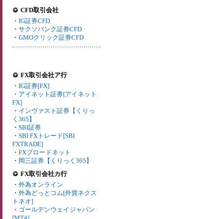
CFD取引会社
・
IG証券CFD
・
サクソバンク証券CFD
・
GMOクリック証券CFD
FX取引会社ア行
・
IG証券[FX]
・
アイネット証券[アイネット
FX]
・
インヴァスト証券【くりっ
く365】
・
SBI証券
・
SBI FXトレード[SBI
FXTRADE]
・
FXブロードネット
・
岡三証券【くりっく365】
FX取引会社カ行
・
外為オンライン
・
外為どっとコム[外貨ネクス
トネオ]
・
ゴールデンウェイジャパン
[MT4]