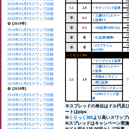
-1
2020年04月FXスワップ比較
+4
1.1
2.0
・
サクソバンク証券
2020年03月FXスワップ比較
-9
2020年02月FXスワップ比較
+2
・
三菱UFJ eスマー
非
0.6
2020年01月FXスワップ比較
ト証券FX
-7
[2019年]
+6
非
0.6
・
SBI証券[SBIFXα]
2019年12月FXスワップ比較
-6
2019年11月FXスワップ比較
+5
非
非
・
IG証券[標準]
2019年10月FXスワップ比較
-8
2019年09月FXスワップ比較
+5
・
FXプライム
非
非
2019年08月FXスワップ比較
byGMO
-7
2019年07月FXスワップ比較
→くりっく365
2019年06月FXスワップ比較
・
インヴァスト証券
2019年05月FXスワップ比較
・
三菱UFJ eスマー
2019年04月FXスワップ比較
ト証券
2019年03月FXスワップ比較
・
外為オンライン
2019年02月FXスワップ比較
2.5
3.0
7
・
岡三証券
2019年01月FXスワップ比較
[2018年]
・
FXブロードネット
・
GMOクリック証
2018年12月FXスワップ比較
券
2018年11月FXスワップ比較
2018年10月FXスワップ比較
※スプレッドの単位はドル円及
2018年09月FXスワップ比較
ートはpips
2018年08月FXスワップ比較
※
くりっく365
より高いスワップ
2018年07月FXスワップ比較
※スプレッドはキャンペーン実施
2018年06月FXスワップ比較
※ドル円を135.00円として計算