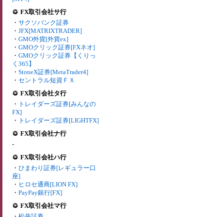
FX取引会社サ行
・
サクソバンク証券
・
JFX[MATRIXTRADER]
・
GMO外貨[外貨ex]
・
GMOクリック証券[FXネオ]
・
GMOクリック証券【くりっ
く365】
・
StoneX証券[MetaTrader4]
・
セントラル短資ＦＸ
FX取引会社タ行
・
トレイダーズ証券[みんなの
FX]
・
トレイダーズ証券[LIGHTFX]
FX取引会社ナ行
-
FX取引会社ハ行
・
ひまわり証券[レギュラー口
座]
・
ヒロセ通商[LION FX]
・
PayPay銀行[FX]
FX取引会社マ行
・
松井証券