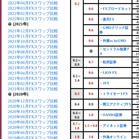
-6
2022年04月FXスワップ比較
0.2
+6
2022年03月FXスワップ比較
0.6
・
FXブロードネット
-9
2022年02月FXスワップ比較
+6
2022年01月FXスワップ比較
0.6
・
楽天FX
-6
[2021年]
+6
・
GMOクリック証
0.6
2021年12月FXスワップ比較
券
-6
2021年11月FXスワップ比較
+7
0.6
・
外貨ex byGMO
2021年10月FXスワップ比較
-9
2021年09月FXスワップ比較
+4
・
セントラル短資Ｆ
非
2021年08月FXスワップ比較
Ｘ
-1
2021年07月FXスワップ比較
+5
0.2～
2021年06月FXスワップ比較
0.7
・
松井証券
0.9
-9
2021年05月FXスワップ比較
+
2021年04月FXスワップ比較
0.6
・
LION FX
-9
0.2～
2021年03月FXスワップ比較
1.4
+
2021年02月FXスワップ比較
0.6
・
JFX
-9
2021年01月FXスワップ比較
+6
[2020年]
0.3
0.6
・
トライオートFX
-9
2020年12月FXスワップ比較
+
0.4
0.9
・
岡三アクティブFX
2020年11月FXスワップ比較
-9
2020年10月FXスワップ比較
+3
0.4～
1.0
・
OANDA証券
2020年09月FXスワップ比較
0.6
-9
2020年08月FXスワップ比較
+7
0.7～
1.5～4.0
・
アイネット証券
2020年07月FXスワップ比較
1.8
-9
2020年06月FXスワップ比較
+5
1.0
3.0
・
外為オンライン
2020年05月FXスワップ比較