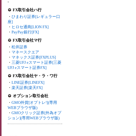
-
FX取引会社ハ行
・
ひまわり証券[レギュラー口
座]
・
ヒロセ通商[LION FX]
・
PayPay銀行[FX]
FX取引会社マ行
・
松井証券
・
マネースクエア
・
マネックス証券[FXPLUS]
・
三菱UFJ eスマート証券[三菱
UFJ eスマート証券FX]
FX取引会社ヤ・ラ・ワ行
・
LINE証券[LINEFX]
・
楽天証券[楽天FX]
オプション取引会社
・
GMO外貨[オプトレ!](専用
WEBブラウザ版)
・
GMOクリック証券[外為オプ
ション](専用WEBブラウザ版)