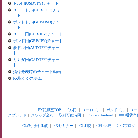
ドル円(USD/JPY)チャート
ユーロドル(EUR/USD)チャ
ート
ポンドドル(GBP/USD)チャ
ート
ユーロ円(EUR/JPY)チャート
ポンド円(GBP/JPY)チャート
豪ドル円(AUD/JPY)チャー
ト
カナダ円(CAD/JPY)チャー
ト
指標発表時のチャート動画
FX取引システム
FX記録室TOP
｜
ドル円
｜
ユーロドル
｜
ポンドドル
｜
ユー
スプレッド
｜
スワップ金利
｜
取引可能時間
｜
iPhone・Android
｜
1000通貨単
FX取引会社動向
｜
FXセミナー
｜
FX比較
｜
CFD比較
｜
CFDブログ