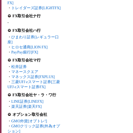
FX]
・
トレイダーズ証券[LIGHTFX]
FX取引会社ナ行
-
FX取引会社ハ行
・
ひまわり証券[レギュラー口
座]
・
ヒロセ通商[LION FX]
・
PayPay銀行[FX]
FX取引会社マ行
・
松井証券
・
マネースクエア
・
マネックス証券[FXPLUS]
・
三菱UFJ eスマート証券[三菱
UFJ eスマート証券FX]
FX取引会社ヤ・ラ・ワ行
・
LINE証券[LINEFX]
・
楽天証券[楽天FX]
オプション取引会社
・
GMO外貨[オプトレ!]
・
GMOクリック証券[外為オプ
ション]