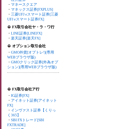
・
マネースクエア
・
マネックス証券[FXPLUS]
・
三菱UFJ eスマート証券[三菱
UFJ eスマート証券FX]
FX取引会社ヤ・ラ・ワ行
・
LINE証券[LINEFX]
・
楽天証券[楽天FX]
オプション取引会社
・
GMO外貨[オプトレ!](専用
WEBブラウザ版)
・
GMOクリック証券[外為オプ
ション](専用WEBブラウザ版)
FX取引会社ア行
・
IG証券[FX]
・
アイネット証券[アイネット
FX]
・
インヴァスト証券【くりっ
く365】
・
SBI FXトレード[SBI
FXTRADE]