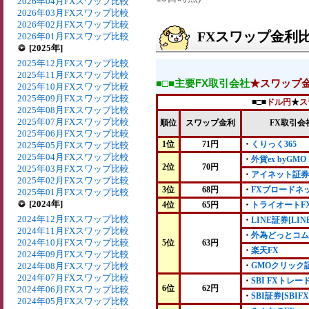
2026年04月FXスワップ比較
2026年03月FXスワップ比較
2026年02月FXスワップ比較
FXスワップ金利比較
2026年01月FXスワップ比較
[2025年]
2025年12月FXスワップ比較
2025年11月FXスワップ比較
■□■主要FX取引会社
★スワップ
2025年10月FXスワップ比較
2025年09月FXスワップ比較
■□■
ドル円
★
ス
2025年08月FXスワップ比較
2025年07月FXスワップ比較
順位
スワップ金利
FX取引会
2025年06月FXスワップ比較
1位
71円
・
くりっく365
2025年05月FXスワップ比較
2025年04月FXスワップ比較
・
外貨ex byGMO
2位
70円
2025年03月FXスワップ比較
・
アイネット証券
2025年02月FXスワップ比較
3位
68円
・
FXブロードネ
2025年01月FXスワップ比較
[2024年]
4位
65円
・
トライオートF
2024年12月FXスワップ比較
・
LINE証券[LIN
2024年11月FXスワップ比較
・
外為どっとコム
2024年10月FXスワップ比較
5位
63円
・
楽天FX
2024年09月FXスワップ比較
2024年08月FXスワップ比較
・
GMOクリック
2024年07月FXスワップ比較
・
SBI FXトレー
6位
62円
2024年06月FXスワップ比較
・
SBI証券[SBIFX
2024年05月FXスワップ比較