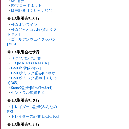
・
SBI証券
・
FXブロードネット
・
岡三証券【くりっく365】
FX取引会社カ行
・
外為オンライン
・
外為どっとコム[外貨ネクス
トネオ]
・
ゴールデンウェイジャパン
[MT4]
FX取引会社サ行
・
サクソバンク証券
・
JFX[MATRIXTRADER]
・
GMO外貨[外貨ex]
・
GMOクリック証券[FXネオ]
・
GMOクリック証券【くりっ
く365】
・
StoneX証券[MetaTrader4]
・
セントラル短資ＦＸ
FX取引会社タ行
・
トレイダーズ証券[みんなの
FX]
・
トレイダーズ証券[LIGHTFX]
FX取引会社ナ行