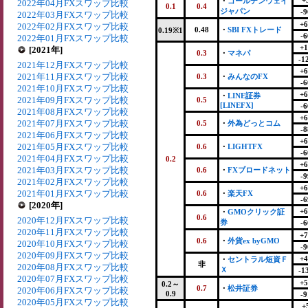
+
・
ゴールデンウェイ
2022年04月FXスワップ比較
0.1
0.4
ジャパン
-9
2022年03月FXスワップ比較
+6
2022年02月FXスワップ比較
0.48
・
SBI FXトレード
0.19※1
-6
2022年01月FXスワップ比較
+1
[2021年]
0.3
・
マネパ
-1
2021年12月FXスワップ比較
+6
2021年11月FXスワップ比較
0.3
・
みんなのFX
-6
2021年10月FXスワップ比較
+6
・
LINE証券
2021年09月FXスワップ比較
0.5
[LINEFX]
-6
2021年08月FXスワップ比較
+6
2021年07月FXスワップ比較
0.5
・
外為どっとコム
-8
2021年06月FXスワップ比較
+6
2021年05月FXスワップ比較
0.6
・
LIGHTFX
-6
2021年04月FXスワップ比較
0.2
+6
2021年03月FXスワップ比較
0.6
・
FXブロードネット
-9
2021年02月FXスワップ比較
+6
2021年01月FXスワップ比較
0.6
・
楽天FX
-6
[2020年]
+6
・
GMOクリック証
0.6
2020年12月FXスワップ比較
券
-6
2020年11月FXスワップ比較
+7
0.6
・
外貨ex byGMO
2020年10月FXスワップ比較
-9
2020年09月FXスワップ比較
+4
・
セントラル短資Ｆ
非
2020年08月FXスワップ比較
Ｘ
-1
2020年07月FXスワップ比較
+5
0.2～
0.7
・
松井証券
2020年06月FXスワップ比較
0.9
-9
2020年05月FXスワップ比較
+