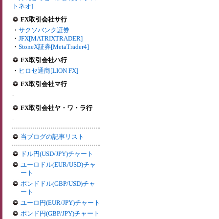
トネオ]
FX取引会社サ行
・
サクソバンク証券
・
JFX[MATRIXTRADER]
・
StoneX証券[MetaTrader4]
FX取引会社ハ行
・
ヒロセ通商[LION FX]
FX取引会社マ行
-
FX取引会社ヤ・ワ・ラ行
-
当ブログの記事リスト
ドル円(USD/JPY)チャート
ユーロドル(EUR/USD)チャ
ート
ポンドドル(GBP/USD)チャ
ート
ユーロ円(EUR/JPY)チャート
ポンド円(GBP/JPY)チャート