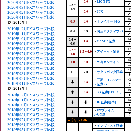
0.6
・
LION FX
2020年04月FXスワップ比較
-9
0.2～
2020年03月FXスワップ比較
1.4
+
0.6
・
JFX
2020年02月FXスワップ比較
-9
2020年01月FXスワップ比較
+6
0.3
0.6
・
トライオートFX
[2019年]
-9
2019年12月FXスワップ比較
+
0.4
0.9
・
岡三アクティブFX
2019年11月FXスワップ比較
-9
2019年10月FXスワップ比較
+3
0.4～
1.0
・
OANDA証券
2019年09月FXスワップ比較
0.6
-9
2019年08月FXスワップ比較
+7
0.7～
1.5～4.0
・
アイネット証券
2019年07月FXスワップ比較
1.8
-9
2019年06月FXスワップ比較
+5
1.0
3.0
・
外為オンライン
2019年05月FXスワップ比較
-1
2019年04月FXスワップ比較
+4
1.1
2.0
・
サクソバンク証券
2019年03月FXスワップ比較
-9
2019年02月FXスワップ比較
+2
・
三菱UFJ eスマー
非
0.6
2019年01月FXスワップ比較
ト証券FX
-7
[2018年]
+6
非
0.6
・
SBI証券[SBIFXα]
2018年12月FXスワップ比較
-6
2018年11月FXスワップ比較
+5
非
非
・
IG証券[標準]
2018年10月FXスワップ比較
-8
2018年09月FXスワップ比較
+5
・
FXプライム
非
非
2018年08月FXスワップ比較
byGMO
-7
2018年07月FXスワップ比較
→くりっく365
2018年06月FXスワップ比較
・
インヴァスト証券
2018年05月FXスワップ比較