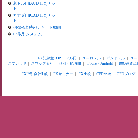
豪ドル円(AUD/JPY)チャー
ト
カナダ円(CAD/JPY)チャー
ト
指標発表時のチャート動画
FX取引システム
FX記録室TOP
｜
ドル円
｜
ユーロドル
｜
ポンドドル
｜
ユー
スプレッド
｜
スワップ金利
｜
取引可能時間
｜
iPhone・Android
｜
1000通貨単
FX取引会社動向
｜
FXセミナー
｜
FX比較
｜
CFD比較
｜
CFDブログ