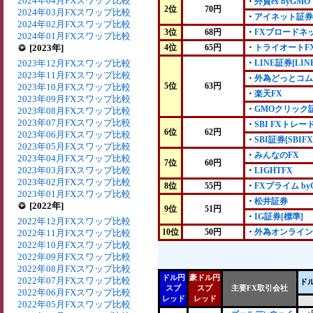
2024年04月FXスワップ比較
・
外貨ex byGMO
2位
70円
2024年03月FXスワップ比較
・
アイネット証券
2024年02月FXスワップ比較
3位
68円
・
FXブロードネ
2024年01月FXスワップ比較
[2023年]
4位
65円
・
トライオートF
2023年12月FXスワップ比較
・
LINE証券[LIN
2023年11月FXスワップ比較
・
外為どっとコム
5位
63円
2023年10月FXスワップ比較
・
楽天FX
2023年09月FXスワップ比較
・
GMOクリック
2023年08月FXスワップ比較
2023年07月FXスワップ比較
・
SBI FXトレー
6位
62円
2023年06月FXスワップ比較
・
SBI証券[SBIFX
2023年05月FXスワップ比較
・
みんなのFX
2023年04月FXスワップ比較
7位
60円
2023年03月FXスワップ比較
・
LIGHTFX
2023年02月FXスワップ比較
8位
55円
・
FXプライム by
2023年01月FXスワップ比較
・
松井証券
[2022年]
9位
51円
・
IG証券[標準]
2022年12月FXスワップ比較
10位
50円
・
外為オンライン
2022年11月FXスワップ比較
2022年10月FXスワップ比較
2022年09月FXスワップ比較
2022年08月FXスワップ比較
ドル円
豪ドル円
2022年07月FXスワップ比較
ド
スプ
スプ
主要FX取引会社
2022年06月FXスワップ比較
レッド
レッド
2022年05月FXスワップ比較