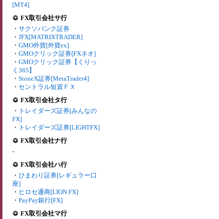
[MT4]
FX取引会社サ行
・
サクソバンク証券
・
JFX[MATRIXTRADER]
・
GMO外貨[外貨ex]
・
GMOクリック証券[FXネオ]
・
GMOクリック証券【くりっ
く365】
・
StoneX証券[MetaTrader4]
・
セントラル短資ＦＸ
FX取引会社タ行
・
トレイダーズ証券[みんなの
FX]
・
トレイダーズ証券[LIGHTFX]
FX取引会社ナ行
-
FX取引会社ハ行
・
ひまわり証券[レギュラー口
座]
・
ヒロセ通商[LION FX]
・
PayPay銀行[FX]
FX取引会社マ行