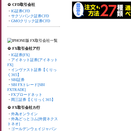
CFD取引会社
・
IG証券CFD
・
サクソバンク証券CFD
・
GMOクリック証券CFD
FX取引会社ア行
・
IG証券[FX]
・
アイネット証券[アイネット
FX]
・
インヴァスト証券【くりっ
く365】
・
SBI証券
・
SBI FXトレード[SBI
FXTRADE]
・
FXブロードネット
・
岡三証券【くりっく365】
FX取引会社カ行
・
外為オンライン
・
外為どっとコム[外貨ネクス
トネオ]
・
ゴールデンウェイジャパン