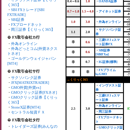
0.4～0.6
1.0
・
OANDA証券
-1
く365】
+6
・
SBI FXトレード[SBI
0.7～1.8
1.5～4.0
・
アイネット証券
-8
FXTRADE]
・
SBI証券
+5
1.0
3.0
・
外為オンライン
・
FXブロードネット
-1
・
岡三証券【くりっく365】
+4
・
サクソバンク証
1.1
2.0
券
-9
FX取引会社カ行
+2
・
三菱UFJ eスマ
非
0.6
・
外為オンライン
ート証券FX
-7
・
外為どっとコム[外貨ネクス
+6
・
SBI証券
非
0.6
トネオ]
[SBIFXα]
-7
・
ゴールデンウェイジャパン
+5
非
0.7
・
IG証券[標準]
[MT4]
-8
+6
・
FXプライム
FX取引会社サ行
非
非
byGMO
-7
・
サクソバンク証券
→くりっく365
・
JFX[MATRIXTRADER]
・
インヴァスト証
・
GMO外貨[外貨ex]
券
・
GMOクリック証券[FXネオ]
・
三菱UFJ eスマ
・
GMOクリック証券【くりっ
ート証券
く365】
・
外為オンライン
・
StoneX証券[MT4]
2.5
3.0
8
・
岡三証券
・
セントラル短資ＦＸ
・
FXブロードネッ
FX取引会社タ行
ト
・
トレイダーズ証券[みんなの
・
GMOクリック証