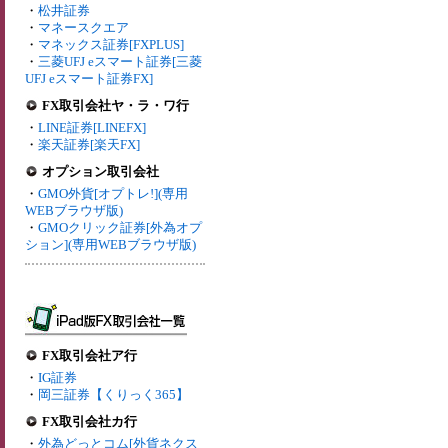
・
松井証券
・
マネースクエア
・
マネックス証券[FXPLUS]
・
三菱UFJ eスマート証券[三菱
UFJ eスマート証券FX]
FX取引会社ヤ・ラ・ワ行
・
LINE証券[LINEFX]
・
楽天証券[楽天FX]
オプション取引会社
・
GMO外貨[オプトレ!](専用
WEBブラウザ版)
・
GMOクリック証券[外為オプ
ション](専用WEBブラウザ版)
FX取引会社ア行
・
IG証券
・
岡三証券【くりっく365】
FX取引会社カ行
・
外為どっとコム[外貨ネクス