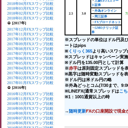
・
三菱UFJ eスマー
2018年04月FXスワップ比較
ト証券
2018年03月FXスワップ比較
・
外為オンライン
2018年02月FXスワップ比較
2.5
3.0
7
・
岡三証券
2018年01月FXスワップ比較
・
FXブロードネット
[2017年]
・
GMOクリック証
2017年12月FXスワップ比較
券
2017年11月FXスワップ比較
2017年10月FXスワップ比較
※スプレッドの単位はドル円及
2017年09月FXスワップ比較
ートはpips
2017年08月FXスワップ比較
※
くりっく365
より高いスワップ
2017年07月FXスワップ比較
※スプレッドはキャンペーン実施
2017年06月FXスワップ比較
※ドル円を135.00円として計算
2017年05月FXスワップ比較
※
赤字
は原則固定スプレッドを表
2017年04月FXスワップ比較
2017年03月FXスワップ比較
※黒字は随時変動スプレッドを表
2017年02月FXスワップ比較
※ドル円は米ドル円の略
2017年01月FXスワップ比較
※外為どっとコム(7/30まで、9:00-
[2016年]
※LINEFX(通常スプレッドは
こち
2016年12月FXスワップ比較
※1：1001通貨以上の時
2016年11月FXスワップ比較
2016年10月FXスワップ比較
2016年09月FXスワップ比較
→
随時更新
FXの口座開設で現金
2016年08月FXスワップ比較
2016年07月FXスワップ比較
2016年06月FXスワップ比較
2016年05月FXスワップ比較