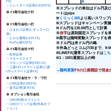
FX]
券
・
トレイダーズ証券[LIGHTFX]
※スプレッドの単位はドル円及
FX取引会社ナ行
ートはpips
-
※
くりっく365
より高いスワップ
※スプレッドはキャンペーン実施
FX取引会社ハ行
※ドル円を135.00円として計算
・
ひまわり証券[レギュラー口
※
赤字
は原則固定スプレッドを表
座]
※黒字は随時変動スプレッドを表
・
ヒロセ通商[LION FX]
・
PayPay銀行[FX]
※ドル円は米ドル円の略
※外為どっとコム(7/30まで、9:00-
FX取引会社マ行
※LINEFX(通常スプレッドは
こち
・
松井証券
※1：1001通貨以上の時
・
マネースクエア
・
マネックス証券[FXPLUS]
・
三菱UFJ eスマート証券[三菱
→
随時更新
FXの口座開設で現金
UFJ eスマート証券FX]
FX取引会社ヤ・ラ・ワ行
・
LINE証券[LINEFX]
・
楽天証券[楽天FX]
オプション取引会社
・
GMO外貨[オプトレ!]
・
GMOクリック証券[外為オプ
ション]