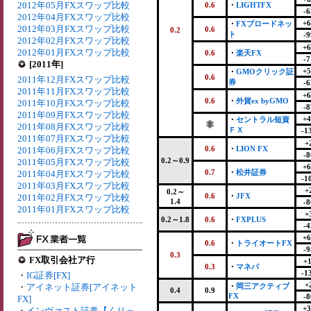
2012年05月FXスワップ比較
0.6
・
LIGHTFX
-6
2012年04月FXスワップ比較
+6
・
FXブロードネッ
2012年03月FXスワップ比較
0.6
0.2
ト
-9
2012年02月FXスワップ比較
+6
2012年01月FXスワップ比較
0.6
・
楽天FX
-7
[2011年]
+5
・
GMOクリック証
0.6
2011年12月FXスワップ比較
券
-6
2011年11月FXスワップ比較
+6
0.6
・
外貨ex byGMO
2011年10月FXスワップ比較
-8
2011年09月FXスワップ比較
+4
・
セントラル短資
非
2011年08月FXスワップ比較
ＦＸ
-1
2011年07月FXスワップ比較
+
0.6
・
LION FX
2011年06月FXスワップ比較
-8
0.2～0.9
2011年05月FXスワップ比較
+6
0.7
・
松井証券
2011年04月FXスワップ比較
-1
2011年03月FXスワップ比較
+
0.2～
0.6
・
JFX
2011年02月FXスワップ比較
1.4
-8
2011年01月FXスワップ比較
+
0.2～1.8
0.6
・
FXPLUS
-4
+6
0.6
・
トライオートFX
-9
0.3
FX取引会社ア行
+1
0.3
・
マネパ
-1
・
IG証券[FX]
+
・
アイネット証券[アイネット
・
岡三アクティブ
0.4
0.9
FX
-8
FX]
+3
・
インヴァスト証券【くりっ