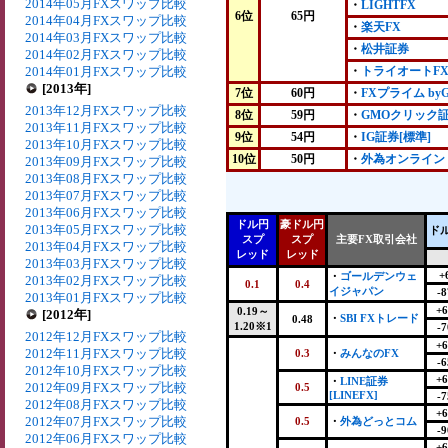
2014年05月FXスワップ比較
・
LIGHTFX
6位
65円
2014年04月FXスワップ比較
・
楽天FX
2014年03月FXスワップ比較
・
松井証券
2014年02月FXスワップ比較
2014年01月FXスワップ比較
・
トライオートF
[2013年]
7位
60円
・
FXプライム by
2013年12月FXスワップ比較
8位
59円
・
GMOクリック
2013年11月FXスワップ比較
9位
54円
・
IG証券[標準]
2013年10月FXスワップ比較
10位
50円
・
外為オンライン
2013年09月FXスワップ比較
2013年08月FXスワップ比較
2013年07月FXスワップ比較
2013年06月FXスワップ比較
ドル円
豪ドル円
2013年05月FXスワップ比較
ド
スプ
スプ
主要FX取引会社
2013年04月FXスワップ比較
レッド
レッド
2013年03月FXスワップ比較
+
・
ゴールデンウェ
2013年02月FXスワップ比較
0.1
0.4
イジャパン
-8
2013年01月FXスワップ比較
+6
0.19～
[2012年]
・
SBI FXトレード
0.48
1.20※1
-7
2012年12月FXスワップ比較
+6
2012年11月FXスワップ比較
0.3
・
みんなのFX
-6
2012年10月FXスワップ比較
+6
・
LINE証券
2012年09月FXスワップ比較
0.5
[LINEFX]
-7
2012年08月FXスワップ比較
+6
2012年07月FXスワップ比較
0.5
・
外為どっとコム
-9
2012年06月FXスワップ比較
+6