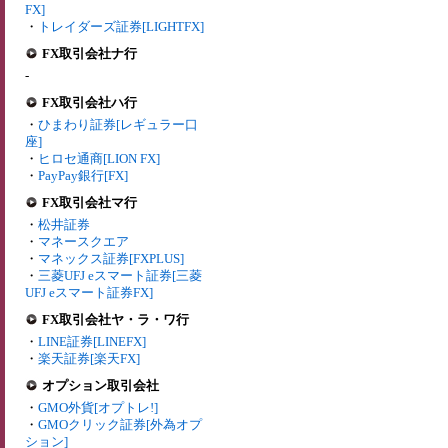
FX]
・
トレイダーズ証券[LIGHTFX]
FX取引会社ナ行
-
FX取引会社ハ行
・
ひまわり証券[レギュラー口
座]
・
ヒロセ通商[LION FX]
・
PayPay銀行[FX]
FX取引会社マ行
・
松井証券
・
マネースクエア
・
マネックス証券[FXPLUS]
・
三菱UFJ eスマート証券[三菱
UFJ eスマート証券FX]
FX取引会社ヤ・ラ・ワ行
・
LINE証券[LINEFX]
・
楽天証券[楽天FX]
オプション取引会社
・
GMO外貨[オプトレ!]
・
GMOクリック証券[外為オプ
ション]