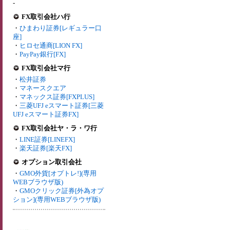
-
FX取引会社ハ行
・
ひまわり証券[レギュラー口
座]
・
ヒロセ通商[LION FX]
・
PayPay銀行[FX]
FX取引会社マ行
・
松井証券
・
マネースクエア
・
マネックス証券[FXPLUS]
・
三菱UFJ eスマート証券[三菱
UFJ eスマート証券FX]
FX取引会社ヤ・ラ・ワ行
・
LINE証券[LINEFX]
・
楽天証券[楽天FX]
オプション取引会社
・
GMO外貨[オプトレ!](専用
WEBブラウザ版)
・
GMOクリック証券[外為オプ
ション](専用WEBブラウザ版)