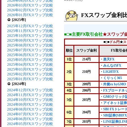
2026年04月FXスワップ比較
2026年03月FXスワップ比較
2026年02月FXスワップ比較
FXスワップ金利比較
2026年01月FXスワップ比較
[2025年]
2025年12月FXスワップ比較
2025年11月FXスワップ比較
■□■主要FX取引会社
★スワップ
2025年10月FXスワップ比較
2025年09月FXスワップ比較
■□■
ドル円
★
ス
2025年08月FXスワップ比較
2025年07月FXスワップ比較
順位
スワップ金利
FX取引会
2025年06月FXスワップ比較
1位
214円
・
楽天FX
2025年05月FXスワップ比較
2025年04月FXスワップ比較
・
みんなのFX
2025年03月FXスワップ比較
2位
210円
・
LIGHTFX
2025年02月FXスワップ比較
・
くりっく365
2025年01月FXスワップ比較
[2024年]
3位
209円
・
外貨ex byGMO
2024年12月FXスワップ比較
4位
206円
・
FXブロードネ
2024年11月FXスワップ比較
・
GMOクリック
2024年10月FXスワップ比較
5位
205円
・
アイネット証券
2024年09月FXスワップ比較
2024年08月FXスワップ比較
・
SBI FXトレー
6位
204円
2024年07月FXスワップ比較
・
SBI証券[SBIFX
2024年06月FXスワップ比較
7位
203円
・
LINE証券[LIN
2024年05月FXスワップ比較