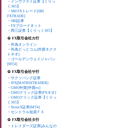
・
インヴァスト証券【くりっ
く365】
・
SBI FXトレード[SBI
FXTRADE]
・
SBI証券
・
FXブロードネット
・
岡三証券【くりっく365】
FX取引会社カ行
・
外為オンライン
・
外為どっとコム[外貨ネクス
トネオ]
・
ゴールデンウェイジャパン
[MT4]
FX取引会社サ行
・
サクソバンク証券
・
JFX[MATRIXTRADER]
・
GMO外貨[外貨ex]
・
GMOクリック証券[FXネオ]
・
GMOクリック証券【くりっ
く365】
・
StoneX証券[MT4]
・
セントラル短資ＦＸ
FX取引会社タ行
・
トレイダーズ証券[みんなの