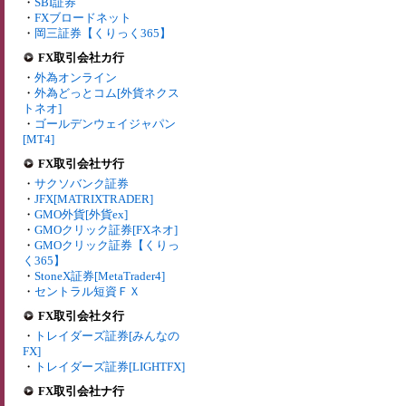
・
SBI証券
・
FXブロードネット
・
岡三証券【くりっく365】
FX取引会社カ行
・
外為オンライン
・
外為どっとコム[外貨ネクス
トネオ]
・
ゴールデンウェイジャパン
[MT4]
FX取引会社サ行
・
サクソバンク証券
・
JFX[MATRIXTRADER]
・
GMO外貨[外貨ex]
・
GMOクリック証券[FXネオ]
・
GMOクリック証券【くりっ
く365】
・
StoneX証券[MetaTrader4]
・
セントラル短資ＦＸ
FX取引会社タ行
・
トレイダーズ証券[みんなの
FX]
・
トレイダーズ証券[LIGHTFX]
FX取引会社ナ行