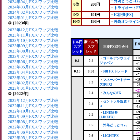
・
外為どっとコム
2024年04月FXスワップ比較
8位
200円
2024年03月FXスワップ比較
・
トライオートF
2024年02月FXスワップ比較
9位
191円
・
IG証券[FX]
2024年01月FXスワップ比較
10位
190円
・
外為オンライン
[2023年]
2023年12月FXスワップ比較
2023年11月FXスワップ比較
2023年10月FXスワップ比較
ドル円
豪ドル円
ド
2023年09月FXスワップ比較
スプ
スプ
主要FX取引会社
2023年08月FXスワップ比較
レッド
レッド
2023年07月FXスワップ比較
+1
・
ゴールデンウェイ
0.1
0.4
2023年06月FXスワップ比較
ジャパン
-2
2023年05月FXスワップ比較
+2
0.18
0.50
・
SBI FXトレード
2023年04月FXスワップ比較
-2
2023年03月FXスワップ比較
+1
・
マネーパートナー
0.3
2023年02月FXスワップ比較
ズ[PFX]
-2
2023年01月FXスワップ比較
+2
0.4
・
みんなのFX
[2022年]
-2
2022年12月FXスワップ比較
+1
・
セントラル短資Ｆ
0.4
2022年11月FXスワップ比較
Ｘ
-1
2022年10月FXスワップ比較
+2
・
LINE証券
0.5
2022年09月FXスワップ比較
[LINEFX]
-2
2022年08月FXスワップ比較
+2
0.5
・
外為どっとコム
2022年07月FXスワップ比較
-2
2022年06月FXスワップ比較
+2
0.6
・
LIGHTFX
2022年05月FXスワップ比較
-2