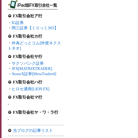
FX取引会社ア行
・
IG証券
・
岡三証券【くりっく365】
FX取引会社カ行
・
外為どっとコム[外貨ネクス
トネオ]
FX取引会社サ行
・
サクソバンク証券
・
JFX[MATRIXTRADER]
・
StoneX証券[MetaTrader4]
FX取引会社ハ行
・
ヒロセ通商[LION FX]
FX取引会社マ行
-
FX取引会社ヤ・ワ・ラ行
-
当ブログの記事リスト