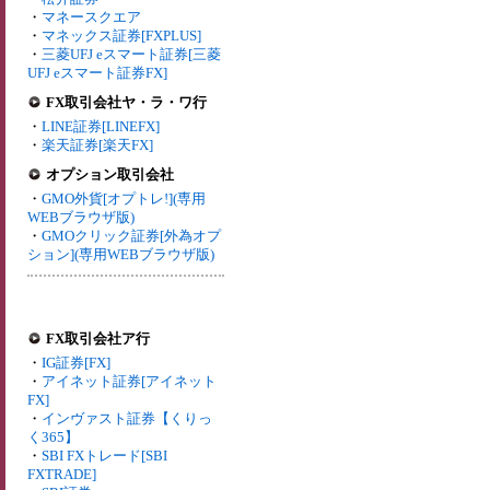
・
マネースクエア
・
マネックス証券[FXPLUS]
・
三菱UFJ eスマート証券[三菱
UFJ eスマート証券FX]
FX取引会社ヤ・ラ・ワ行
・
LINE証券[LINEFX]
・
楽天証券[楽天FX]
オプション取引会社
・
GMO外貨[オプトレ!](専用
WEBブラウザ版)
・
GMOクリック証券[外為オプ
ション](専用WEBブラウザ版)
FX取引会社ア行
・
IG証券[FX]
・
アイネット証券[アイネット
FX]
・
インヴァスト証券【くりっ
く365】
・
SBI FXトレード[SBI
FXTRADE]