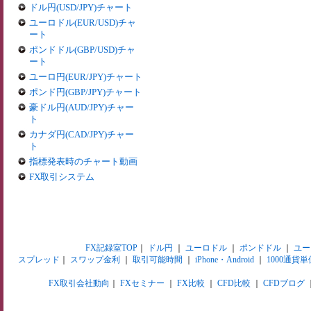
ドル円(USD/JPY)チャート
ユーロドル(EUR/USD)チャ
ート
ポンドドル(GBP/USD)チャ
ート
ユーロ円(EUR/JPY)チャート
ポンド円(GBP/JPY)チャート
豪ドル円(AUD/JPY)チャー
ト
カナダ円(CAD/JPY)チャー
ト
指標発表時のチャート動画
FX取引システム
FX記録室TOP
｜
ドル円
｜
ユーロドル
｜
ポンドドル
｜
ユー
スプレッド
｜
スワップ金利
｜
取引可能時間
｜
iPhone・Android
｜
1000通貨単
FX取引会社動向
｜
FXセミナー
｜
FX比較
｜
CFD比較
｜
CFDブログ