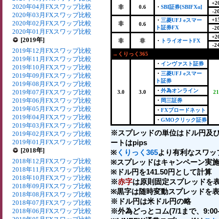
+2
2020年04月FXスワップ比較
非
0.6
・
SBI証券[SBIFXα]
-2
2020年03月FXスワップ比較
+1
・
三菱UFJ eスマー
2020年02月FXスワップ比較
非
0.6
ト証券FX
-2
2020年01月FXスワップ比較
+2
[2019年]
非
非
・
トライオートFX
-2
2019年12月FXスワップ比較
→くりっく365
2019年11月FXスワップ比較
・
インヴァスト証券
2019年10月FXスワップ比較
・
三菱UFJ eスマー
2019年09月FXスワップ比較
ト証券
2019年08月FXスワップ比較
・
外為オンライン
2019年07月FXスワップ比較
3.0
3.0
21
2019年06月FXスワップ比較
・
岡三証券
2019年05月FXスワップ比較
・
FXブロードネット
2019年04月FXスワップ比較
・
GMOクリック証券
2019年03月FXスワップ比較
※スプレッドの単位はドル円及
2019年02月FXスワップ比較
2019年01月FXスワップ比較
ートはpips
[2018年]
※
くりっく365
より有利なスワッ
2018年12月FXスワップ比較
※スプレッドはキャンペーン実施
2018年11月FXスワップ比較
※ドル円を141.50円として計算
2018年10月FXスワップ比較
※
赤字
は原則固定スプレッドを表
2018年09月FXスワップ比較
※黒字は随時変動スプレッドを表
2018年08月FXスワップ比較
※ドル円は米ドル円の略
2018年07月FXスワップ比較
※外為どっとコム(7/1まで、9:00-2
2018年06月FXスワップ比較