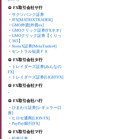
FX取引会社サ行
・
サクソバンク証券
・
JFX[MATRIXTRADER]
・
GMO外貨[外貨ex]
・
GMOクリック証券[FXネオ]
・
GMOクリック証券【くりっ
く365】
・
StoneX証券[MetaTrader4]
・
セントラル短資ＦＸ
FX取引会社タ行
・
トレイダーズ証券[みんなの
FX]
・
トレイダーズ証券[LIGHTFX]
FX取引会社ナ行
-
FX取引会社ハ行
・
ひまわり証券[レギュラー口
座]
・
ヒロセ通商[LION FX]
・
PayPay銀行[FX]
FX取引会社マ行
・
松井証券