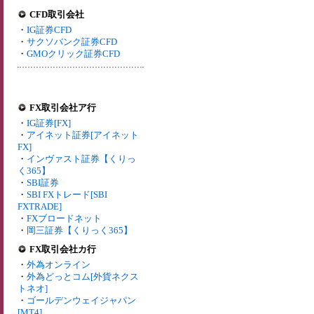
CFD取引会社
・
IG証券CFD
・
サクソバンク証券CFD
・
GMOクリック証券CFD
FX取引会社ア行
・
IG証券[FX]
・
アイネット証券[アイネット
FX]
・
インヴァスト証券【くりっ
く365】
・
SBI証券
・
SBI FXトレード[SBI
FXTRADE]
・
FXブロードネット
・
岡三証券【くりっく365】
FX取引会社カ行
・
外為オンライン
・
外為どっとコム[外貨ネクス
トネオ]
・
ゴールデンウェイジャパン
[MT4]