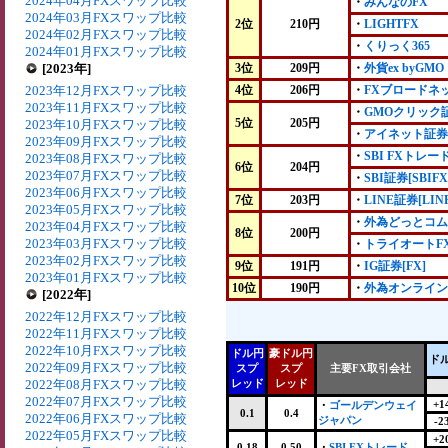
2024年04月FXスワップ比較
・
みんなのFX
2024年03月FXスワップ比較
2位
210円
・
LIGHTFX
2024年02月FXスワップ比較
・
くりっく365
2024年01月FXスワップ比較
[2023年]
3位
209円
・
外貨ex byGMO
2023年12月FXスワップ比較
4位
206円
・
FXブロードネ
2023年11月FXスワップ比較
・
GMOクリック
5位
205円
2023年10月FXスワップ比較
・
アイネット証券
2023年09月FXスワップ比較
・
SBI FXトレー
2023年08月FXスワップ比較
6位
204円
2023年07月FXスワップ比較
・
SBI証券[SBIFX
2023年06月FXスワップ比較
7位
203円
・
LINE証券[LIN
2023年05月FXスワップ比較
・
外為どっとコム
2023年04月FXスワップ比較
8位
200円
2023年03月FXスワップ比較
・
トライオートF
2023年02月FXスワップ比較
9位
191円
・
IG証券[FX]
2023年01月FXスワップ比較
10位
190円
・
外為オンライン
[2022年]
2022年12月FXスワップ比較
2022年11月FXスワップ比較
2022年10月FXスワップ比較
ドル円
豪ドル円
ド
2022年09月FXスワップ比較
スプ
スプ
主要FX取引会社
2022年08月FXスワップ比較
レッド
レッド
2022年07月FXスワップ比較
+1
・
ゴールデンウェイ
0.1
0.4
2022年06月FXスワップ比較
ジャパン
-2
2022年05月FXスワップ比較
+2
0.18
0.50
・
SBI FXトレード