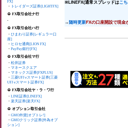
FX]
※LINEFX(通常スプレッドは
こち
・
トレイダーズ証券[LIGHTFX]
FX取引会社ナ行
-
→
随時更新
FXの口座開設で現金
FX取引会社ハ行
・
ひまわり証券[レギュラー口
座]
・
ヒロセ通商[LION FX]
・
PayPay銀行[FX]
FX取引会社マ行
・
松井証券
・
マネースクエア
・
マネックス証券[FXPLUS]
・
三菱UFJ eスマート証券[三菱
UFJ eスマート証券FX]
FX取引会社ヤ・ラ・ワ行
・
LINE証券[LINEFX]
・
楽天証券[楽天FX]
オプション取引会社
・
GMO外貨[オプトレ!]
・
GMOクリック証券[外為オプ
ション]