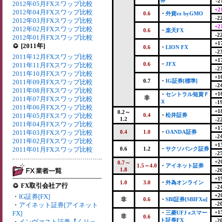
券
-2
2012年05月FXスワップ比較
+2
2012年04月FXスワップ比較
0.6
・
外貨ex byGMO
-2
2012年03月FXスワップ比較
+2
2012年02月FXスワップ比較
0.6
・
楽天FX
-2
2012年01月FXスワップ比較
+1
[2011年]
0.6
・
LION FX
-2
2011年12月FXスワップ比較
+1
0.6
・
JFX
2011年11月FXスワップ比較
-2
2011年10月FXスワップ比較
+1
0.7
・
IG証券[標準]
2011年09月FXスワップ比較
-2
2011年08月FXスワップ比較
+1
・
セントラル短資Ｆ
非
2011年07月FXスワップ比較
Ｘ
-1
2011年06月FXスワップ比較
+1
0.2～
2011年05月FXスワップ比較
0.4
・
松井証券
1.2
-2
2011年04月FXスワップ比較
+1
2011年03月FXスワップ比較
0.4
1.0
・
OANDA証券
-2
2011年02月FXスワップ比較
+1
2011年01月FXスワップ比較
0.6
1.2
・
サクソバンク証券
-2
+2
0.7～
1.5～4.0
・
アイネット証券
1.8
-2
+1
1.0
3.0
・
外為オンライン
FX取引会社ア行
-2
+2
・
IG証券[FX]
非
0.6
・
SBI証券[SBIFXα]
-2
・
アイネット証券[アイネット
+1
FX]
・
三菱UFJ eスマー
非
0.6
ト証券FX
-2
・
インヴァスト証券【くりっ