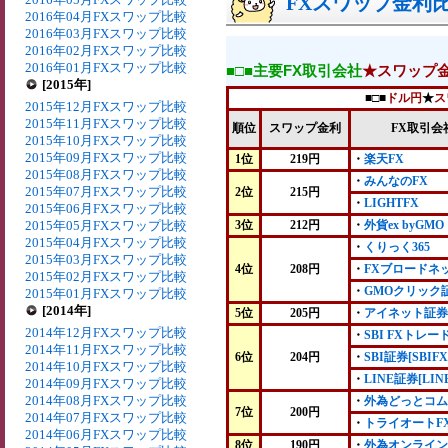
FXスワップ金利比較
2016年04月FXスワップ比較
2016年03月FXスワップ比較
2016年02月FXスワップ比較
2016年01月FXスワップ比較
■□■主要FX取引会社
★スワップ
[2015年]
■□■
ドル円
★
ス
2015年12月FXスワップ比較
2015年11月FXスワップ比較
順位
スワップ金利
FX取引会
2015年10月FXスワップ比較
2015年09月FXスワップ比較
1位
219円
・
楽天FX
2015年08月FXスワップ比較
・
みんなのFX
2015年07月FXスワップ比較
2位
215円
・
LIGHTFX
2015年06月FXスワップ比較
2015年05月FXスワップ比較
3位
212円
・
外貨ex byGMO
2015年04月FXスワップ比較
・
くりっく365
2015年03月FXスワップ比較
4位
208円
・
FXブロードネ
2015年02月FXスワップ比較
・
GMOクリック
2015年01月FXスワップ比較
[2014年]
5位
205円
・
アイネット証券
2014年12月FXスワップ比較
・
SBI FXトレー
2014年11月FXスワップ比較
6位
204円
・
SBI証券[SBIFX
2014年10月FXスワップ比較
・
LINE証券[LIN
2014年09月FXスワップ比較
2014年08月FXスワップ比較
・
外為どっとコム
7位
200円
2014年07月FXスワップ比較
・
トライオートF
2014年06月FXスワップ比較
8位
190円
・
外為オンライン