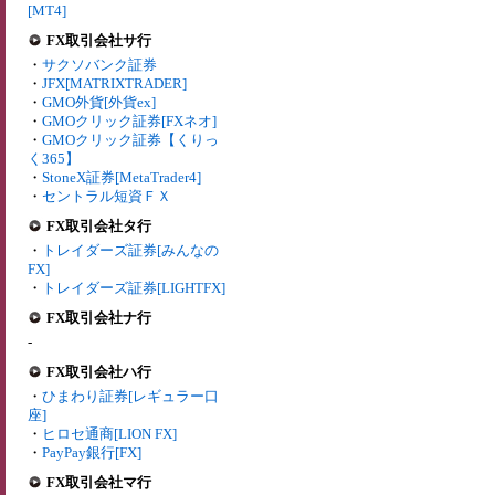
[MT4]
FX取引会社サ行
・
サクソバンク証券
・
JFX[MATRIXTRADER]
・
GMO外貨[外貨ex]
・
GMOクリック証券[FXネオ]
・
GMOクリック証券【くりっ
く365】
・
StoneX証券[MetaTrader4]
・
セントラル短資ＦＸ
FX取引会社タ行
・
トレイダーズ証券[みんなの
FX]
・
トレイダーズ証券[LIGHTFX]
FX取引会社ナ行
-
FX取引会社ハ行
・
ひまわり証券[レギュラー口
座]
・
ヒロセ通商[LION FX]
・
PayPay銀行[FX]
FX取引会社マ行