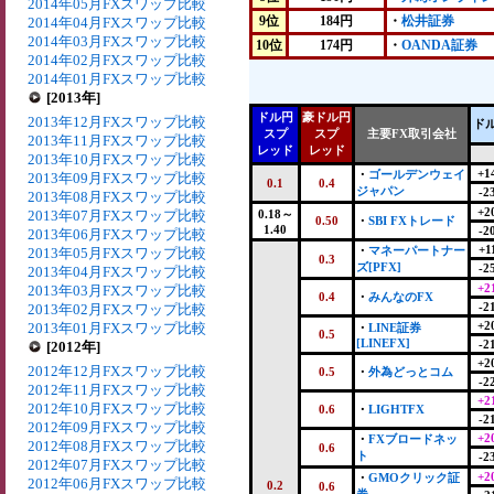
2014年05月FXスワップ比較
9位
184円
・
松井証券
2014年04月FXスワップ比較
2014年03月FXスワップ比較
10位
174円
・
OANDA証券
2014年02月FXスワップ比較
2014年01月FXスワップ比較
[2013年]
ドル円
豪ドル円
2013年12月FXスワップ比較
ド
スプ
スプ
主要FX取引会社
2013年11月FXスワップ比較
レッド
レッド
2013年10月FXスワップ比較
+1
・
ゴールデンウェイ
2013年09月FXスワップ比較
0.1
0.4
ジャパン
-2
2013年08月FXスワップ比較
+2
2013年07月FXスワップ比較
0.18～
0.50
・
SBI FXトレード
1.40
-2
2013年06月FXスワップ比較
+1
・
マネーパートナー
2013年05月FXスワップ比較
0.3
ズ[PFX]
-2
2013年04月FXスワップ比較
+2
2013年03月FXスワップ比較
0.4
・
みんなのFX
-2
2013年02月FXスワップ比較
+2
2013年01月FXスワップ比較
・
LINE証券
0.5
[LINEFX]
-2
[2012年]
+2
2012年12月FXスワップ比較
0.5
・
外為どっとコム
-2
2012年11月FXスワップ比較
+2
2012年10月FXスワップ比較
0.6
・
LIGHTFX
-2
2012年09月FXスワップ比較
+2
・
FXブロードネッ
2012年08月FXスワップ比較
0.6
ト
-2
2012年07月FXスワップ比較
+2
・
GMOクリック証
2012年06月FXスワップ比較
0.2
0.6