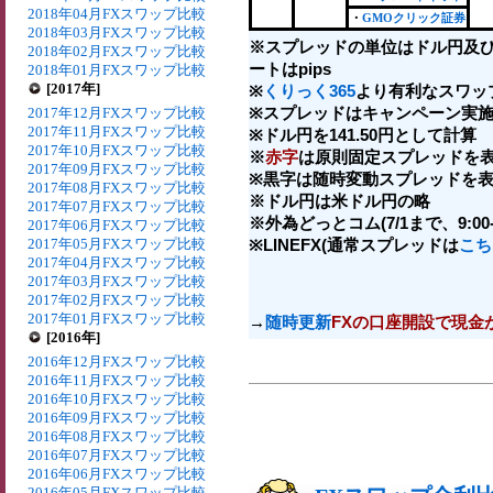
2018年04月FXスワップ比較
・
GMOクリック証券
2018年03月FXスワップ比較
※スプレッドの単位はドル円及
2018年02月FXスワップ比較
ートはpips
2018年01月FXスワップ比較
[2017年]
※
くりっく365
より有利なスワッ
※スプレッドはキャンペーン実施
2017年12月FXスワップ比較
2017年11月FXスワップ比較
※ドル円を141.50円として計算
2017年10月FXスワップ比較
※
赤字
は原則固定スプレッドを表
2017年09月FXスワップ比較
※黒字は随時変動スプレッドを表
2017年08月FXスワップ比較
※ドル円は米ドル円の略
2017年07月FXスワップ比較
※外為どっとコム(7/1まで、9:00-2
2017年06月FXスワップ比較
2017年05月FXスワップ比較
※LINEFX(通常スプレッドは
こち
2017年04月FXスワップ比較
2017年03月FXスワップ比較
2017年02月FXスワップ比較
2017年01月FXスワップ比較
→
随時更新
FXの口座開設で現金
[2016年]
2016年12月FXスワップ比較
2016年11月FXスワップ比較
2016年10月FXスワップ比較
2016年09月FXスワップ比較
2016年08月FXスワップ比較
2016年07月FXスワップ比較
2016年06月FXスワップ比較
2016年05月FXスワップ比較