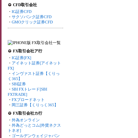
CFD取引会社
・
IG証券CFD
・
サクソバンク証券CFD
・
GMOクリック証券CFD
FX取引会社ア行
・
IG証券[FX]
・
アイネット証券[アイネット
FX]
・
インヴァスト証券【くりっ
く365】
・
SBI証券
・
SBI FXトレード[SBI
FXTRADE]
・
FXブロードネット
・
岡三証券【くりっく365】
FX取引会社カ行
・
外為オンライン
・
外為どっとコム[外貨ネクス
トネオ]
・
ゴールデンウェイジャパン