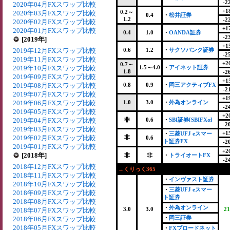
-2
2020年04月FXスワップ比較
+1
0.2～
2020年03月FXスワップ比較
0.4
・
松井証券
1.2
-2
2020年02月FXスワップ比較
+1
2020年01月FXスワップ比較
0.4
1.0
・
OANDA証券
-2
[2019年]
+1
2019年12月FXスワップ比較
0.6
1.2
・
サクソバンク証券
-2
2019年11月FXスワップ比較
+2
0.7～
2019年10月FXスワップ比較
1.5～4.0
・
アイネット証券
1.8
-2
2019年09月FXスワップ比較
+1
2019年08月FXスワップ比較
0.8
0.9
・
岡三アクティブFX
-2
2019年07月FXスワップ比較
+1
2019年06月FXスワップ比較
1.0
3.0
・
外為オンライン
-2
2019年05月FXスワップ比較
+2
2019年04月FXスワップ比較
非
0.6
・
SBI証券[SBIFXα]
-2
2019年03月FXスワップ比較
+1
・
三菱UFJ eスマー
2019年02月FXスワップ比較
非
0.6
ト証券FX
-2
2019年01月FXスワップ比較
+2
[2018年]
非
非
・
トライオートFX
-2
2018年12月FXスワップ比較
→くりっく365
2018年11月FXスワップ比較
・
インヴァスト証券
2018年10月FXスワップ比較
・
三菱UFJ eスマー
2018年09月FXスワップ比較
ト証券
2018年08月FXスワップ比較
・
外為オンライン
3.0
3.0
21
2018年07月FXスワップ比較
・
岡三証券
2018年06月FXスワップ比較
2018年05月FXスワップ比較
・
FXブロードネット