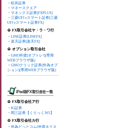
・
松井証券
・
マネースクエア
・
マネックス証券[FXPLUS]
・
三菱UFJ eスマート証券[三菱
UFJ eスマート証券FX]
FX取引会社ヤ・ラ・ワ行
・
LINE証券[LINEFX]
・
楽天証券[楽天FX]
オプション取引会社
・
GMO外貨[オプトレ!](専用
WEBブラウザ版)
・
GMOクリック証券[外為オプ
ション](専用WEBブラウザ版)
FX取引会社ア行
・
IG証券
・
岡三証券【くりっく365】
FX取引会社カ行
・
外為どっとコム[外貨ネクス