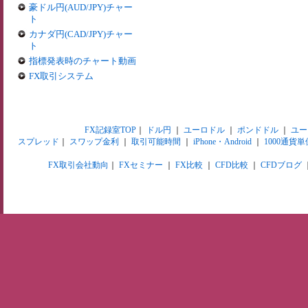
豪ドル円(AUD/JPY)チャー
ト
カナダ円(CAD/JPY)チャー
ト
指標発表時のチャート動画
FX取引システム
FX記録室TOP
｜
ドル円
｜
ユーロドル
｜
ポンドドル
｜
ユー
スプレッド
｜
スワップ金利
｜
取引可能時間
｜
iPhone・Android
｜
1000通貨単
FX取引会社動向
｜
FXセミナー
｜
FX比較
｜
CFD比較
｜
CFDブログ