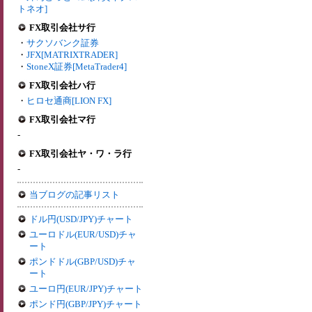
トネオ]
FX取引会社サ行
・
サクソバンク証券
・
JFX[MATRIXTRADER]
・
StoneX証券[MetaTrader4]
FX取引会社ハ行
・
ヒロセ通商[LION FX]
FX取引会社マ行
-
FX取引会社ヤ・ワ・ラ行
-
当ブログの記事リスト
ドル円(USD/JPY)チャート
ユーロドル(EUR/USD)チャ
ート
ポンドドル(GBP/USD)チャ
ート
ユーロ円(EUR/JPY)チャート
ポンド円(GBP/JPY)チャート