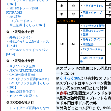
く365】
+2
非
非
・
トライオートFX
・
SBI FXトレード[SBI
-2
FXTRADE]
+1
・
岡三アクティブ
非
非
FX
・
SBI証券
-2
・
FXブロードネット
→くりっく365
・
岡三証券【くりっく365】
・
インヴァスト証券
・
三菱UFJ eスマー
FX取引会社カ行
ト証券
・
外為オンライン
・
外為オンライン
・
外為どっとコム[外貨ネクス
3.0
3.0
20
・
岡三証券
トネオ]
・
FXブロードネッ
・
ゴールデンウェイジャパン
ト
[MT4]
・
GMOクリック証
FX取引会社サ行
券
・
サクソバンク証券
※スプレッドの単位はドル円及
・
JFX[MATRIXTRADER]
ートはpips
・
GMO外貨[外貨ex]
※
くりっく365
より有利なスワッ
・
GMOクリック証券[FXネオ]
※スプレッドはキャンペーン実施
・
GMOクリック証券【くりっ
く365】
※ドル円を139.50円として計算
・
StoneX証券[MT4]
※
赤字
は原則固定スプレッドを表
・
セントラル短資ＦＸ
※黒字は随時変動スプレッドを表
FX取引会社タ行
※ドル円は米ドル円の略
※外為どっとコム(7/1まで、9:00-2
・
トレイダーズ証券[みんなの